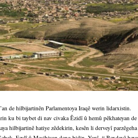
an de hilbijartinên Parlamentoya Iraqê werin lidarxistin.
 kirin ku bi taybet di nav civaka Êzidî û hemû pêkhateyan de
saya hilbijartinê hatiye zêdekirin, kesên li derveyî parzêgeha
 Şebek, Feylî û Mesihiyan deng bidin. Yanî, ji Bexdayê heya