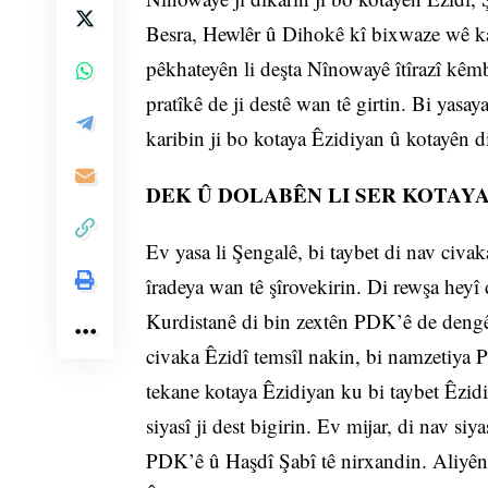
Besra, Hewlêr û Dihokê kî bixwaze wê kar
pêkhateyên li deşta Nînowayê îtîrazî kêmb
pratîkê de ji destê wan tê girtin. Bi yasa
karibin ji bo kotaya Êzidiyan û kotayên
DEK Û DOLABÊN LI SER KOTAYA
Ev yasa li Şengalê, bi taybet di nav civa
îradeya wan tê şîrovekirin. Di rewşa hey
Kurdistanê di bin zextên PDK’ê de dengê 
civaka Êzidî temsîl nakin, bi namzetiya P
tekane kotaya Êzidiyan ku bi taybet Êzid
siyasî ji dest bigirin. Ev mijar, di nav si
PDK’ê û Haşdî Şabî tê nirxandin. Aliyên 