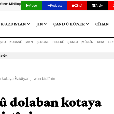
Dîtinên Min
Blog
Video
Podcast
Zindî
Arşîv
KURDISTAN
JIN
ÇAND Û HÛNER
CÎHAN
ŞLO
KOBANÊ
WAN
ŞENGAL
HESEKÊ
ŞIRNEX
MÊRDÎN
RIHA
LEZ
 kotaya Êzidiyan ji wan bistînin
 û dolaban kotaya