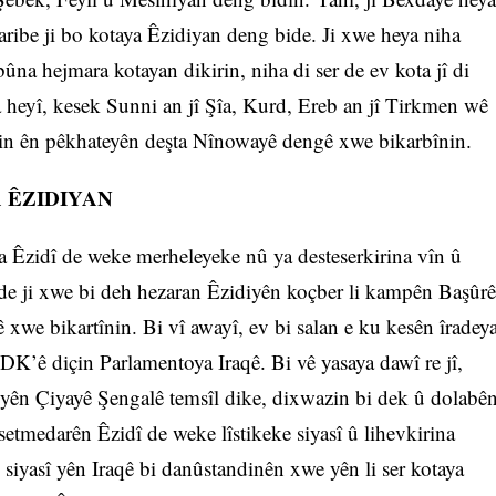
ibe ji bo kotaya Êzidiyan deng bide. Ji xwe heya niha
ûna hejmara kotayan dikirin, niha di ser de ev kota jî di
ya heyî, kesek Sunni an jî Şîa, Kurd, Ereb an jî Tirkmen wê
 din ên pêkhateyên deşta Nînowayê dengê xwe bikarbînin.
 ÊZIDIYAN
ka Êzidî de weke merheleyeke nû ya desteserkirina vîn û
î de ji xwe bi deh hezaran Êzidiyên koçber li kampên Başûrê
xwe bikartînin. Bi vî awayî, ev bi salan e ku kesên îradey
DK’ê diçin Parlamentoya Iraqê. Bi vê yasaya dawî re jî,
iyên Çiyayê Şengalê temsîl dike, dixwazin bi dek û dolabê
yasetmedarên Êzidî de weke lîstikeke siyasî û lihevkirina
siyasî yên Iraqê bi danûstandinên xwe yên li ser kotaya