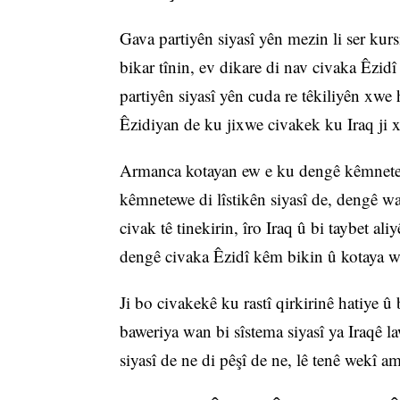
Gava partiyên siyasî yên mezin li ser kur
bikar tînin, ev dikare di nav civaka Êzid
partiyên siyasî yên cuda re têkiliyên xw
Êzidiyan de ku jixwe civakek ku Iraq ji 
Armanca kotayan ew e ku dengê kêmnetewe
kêmnetewe di lîstikên siyasî de, dengê wa
civak tê tinekirin, îro Iraq û bi taybet ali
dengê civaka Êzidî kêm bikin û kotaya wan
Ji bo civakekê ku rastî qirkirinê hatiye û 
baweriya wan bi sîstema siyasî ya Iraqê 
siyasî de ne di pêşî de ne, lê tenê wekî a