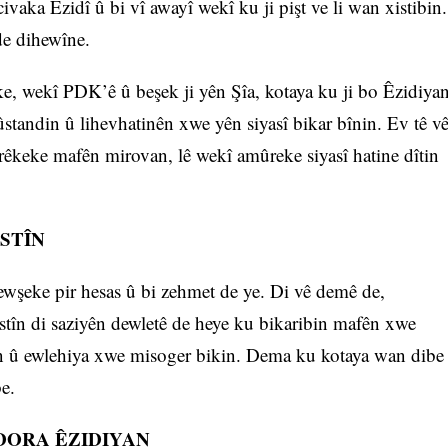
vaka Êzidî û bi vî awayî wekî ku ji pişt ve li wan xistibin.
de dihewîne.
ke, wekî PDK’ê û beşek ji yên Şîa, kotaya ku ji bo Êzidiya
ûstandin û lihevhatinên xwe yên siyasî bikar bînin. Ev tê v
êkeke mafên mirovan, lê wekî amûreke siyasî hatine dîtin
STÎN
rewşeke pir hesas û bi zehmet de ye. Di vê demê de,
stîn di saziyên dewletê de heye ku bikaribin mafên xwe
in û ewlehiya xwe misoger bikin. Dema ku kotaya wan dibe
e.
DORA ÊZIDIYAN