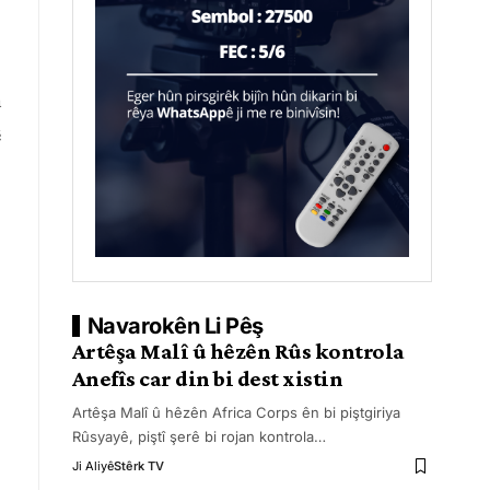
n
ê
Navarokên Li Pêş
Artêşa Malî û hêzên Rûs kontrola
Anefîs car din bi dest xistin
Artêşa Malî û hêzên Africa Corps ên bi piştgiriya
Rûsyayê, piştî şerê bi rojan kontrola
…
Ji Aliyê
Stêrk TV