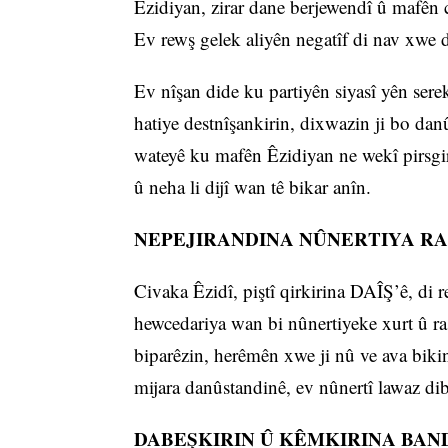
Êzidiyan, zirar dane berjewendî û mafên ci
Ev rewş gelek aliyên negatîf di nav xwe 
Ev nîşan dide ku partiyên siyasî yên sere
hatiye destnîşankirin, dixwazin ji bo dan
wateyê ku mafên Êzidiyan ne wekî pirsgir
û neha li dijî wan tê bikar anîn.
NEPEJIRANDINA NÛNERTIYA RA
Civaka Êzidî, piştî qirkirina DAÎŞ’ê, di 
hewcedariya wan bi nûnertiyeke xurt û ra
biparêzin, herêmên xwe ji nû ve ava bik
mijara danûstandinê, ev nûnertî lawaz dib
DABEŞKIRIN Û KÊMKIRINA BAN