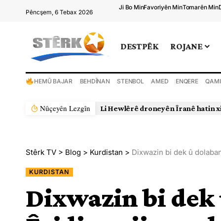
Ji Bo Min
Favoriyên Min
Tomarên Min
Pêncşem, 6 Tebax 2026
DESTPÊK
ROJANE
HEMÛ BAJAR
BEHDÎNAN
STENBOL
AMED
ENQERE
QAMI
Nûçeyên Lezgîn
Stêrk TV
>
Blog
>
Kurdistan
>
Dixwazin bi dek û dolaban
KURDISTAN
Dixwazin bi dek