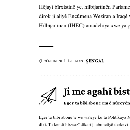
Hêjayî bîrxistinê ye, hilbijartinên Parl
dîrok ji aliyê Encûmena Wezîran a Iraqê 
Hilbijartinan (IHEC) amadehiya xwe ya çav
ŞENGAL
YÊN HATINE ÊTÎKETKIRIN
Ji me agahî bist
Eger tu bibî abone em ê nûçeyên l
Eger tu bibî abone te we wateyê ku tu
Polîtikaya
dikî. Tu kendî bixwazî dikarî ji abonetiyê derkevî