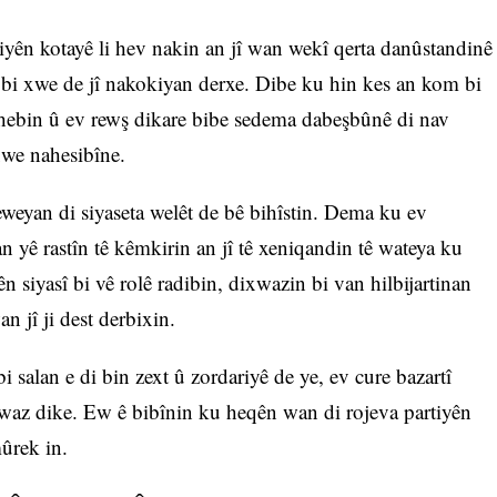
siyên kotayê li hev nakin an jî wan wekî qerta danûstandinê
î bi xwe de jî nakokiyan derxe. Dibe ku hin kes an kom bi
e hebin û ev rewş dikare bibe sedema dabeşbûnê di nav
xwe nahesibîne.
yan di siyaseta welêt de bê bihîstin. Dema ku ev
n yê rastîn tê kêmkirin an jî tê xeniqandin tê wateya ku
yên siyasî bi vê rolê radibin, dixwazin bi van hilbijartinan
 jî ji dest derbixin.
bi salan e di bin zext û zordariyê de ye, ev cure bazartî
lawaz dike. Ew ê bibînin ku heqên wan di rojeva partiyên
mûrek in.