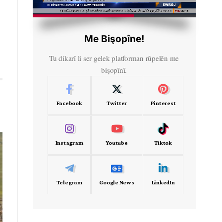
HD
00:50
Me Bişopîne!
Tu dikarî li ser gelek platforman rûpelên me
bişopînî.
Facebook
Twitter
Pinterest
Instagram
Youtube
Tiktok
Telegram
Google News
LinkedIn