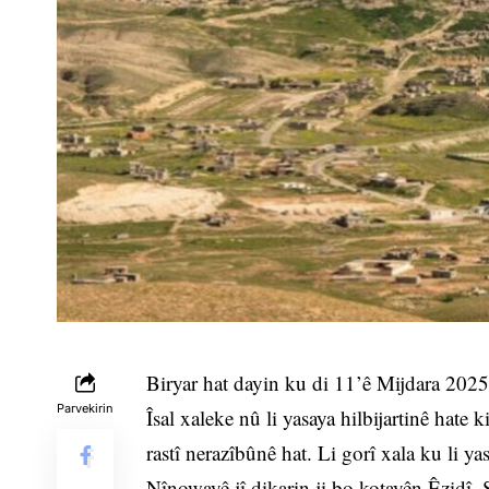
Biryar hat dayin ku di 11’ê Mijdara 2025’
Parvekirin
Îsal xaleke nû li yasaya hilbijartinê hate
rastî nerazîbûnê hat. Li gorî xala ku li ya
Nînowayê jî dikarin ji bo kotayên Êzidî,