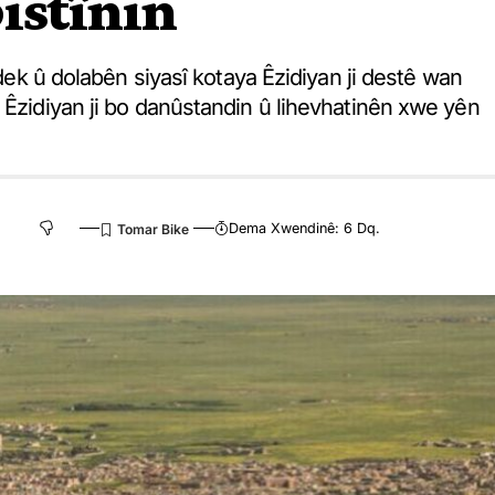
istînin
 dek û dolabên siyasî kotaya Êzidiyan ji destê wan
 Êzidiyan ji bo danûstandin û lihevhatinên xwe yên
Dema Xwendinê: 6 Dq.