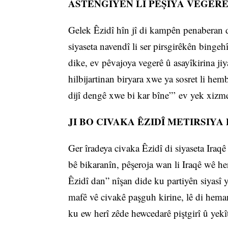
ASTENGIYÊN LI PÊŞIYA VEGERÊ
Gelek Êzidî hîn jî di kampên penaberan 
siyaseta navendî li ser pirsgirêkên binge
dike, ev pêvajoya vegerê û asayîkirina ji
hilbijartinan biryara xwe ya sosret li hem
dijî dengê xwe bi kar bîne”’ ev yek xiz
JI BO CIVAKA ÊZIDÎ METIRSIYA
Ger îradeya civaka Êzidî di siyaseta Iraqê
bê bikaranîn, pêşeroja wan li Iraqê wê her
Êzidî dan” nîşan dide ku partiyên siyasî y
mafê vê civakê paşguh kirine, lê di hem
ku ew herî zêde hewcedarê piştgirî û yekî