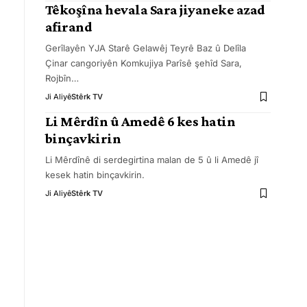
Têkoşîna hevala Sara jiyaneke azad
afirand
Gerîlayên YJA Starê Gelawêj Teyrê Baz û Delîla
Çinar cangoriyên Komkujiya Parîsê şehîd Sara,
Rojbîn
…
Ji Aliyê
Stêrk TV
Li Mêrdîn û Amedê 6 kes hatin
binçavkirin
Li Mêrdînê di serdegirtina malan de 5 û li Amedê jî
kesek hatin binçavkirin.
Ji Aliyê
Stêrk TV