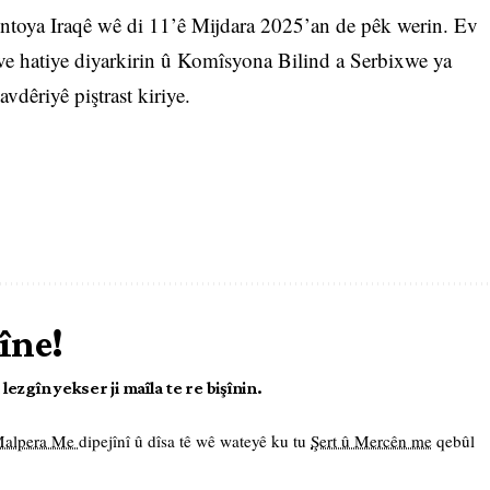
amentoya Iraqê wê di 11’ê Mijdara 2025’an de pêk werin. Ev
ve hatiye diyarkirin û Komîsyona Bilind a Serbixwe ya
dêriyê piştrast kiriye.
îne!
ezgîn yekser ji maîla te re bişînin.
 Malpera Me
dipejînî û dîsa tê wê wateyê ku tu
Şert û Mercên me
qebûl