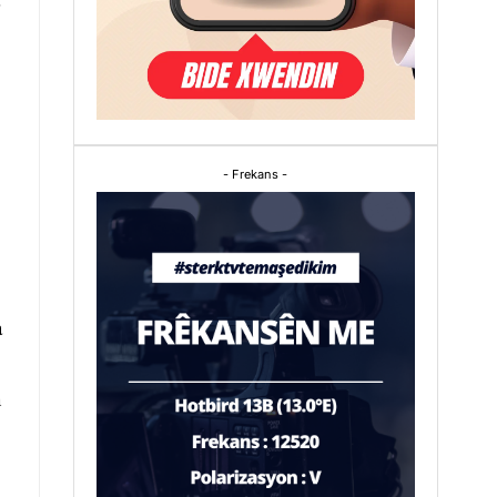
- Frekans -
a
n