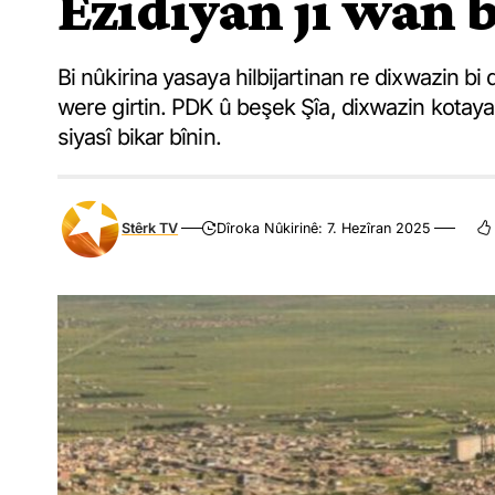
Êzidiyan ji wan b
Bi nûkirina yasaya hilbijartinan re dixwazin bi
were girtin. PDK û beşek Şîa, dixwazin kotaya
siyasî bikar bînin.
Stêrk TV
Dîroka Nûkirinê: 7. Hezîran 2025