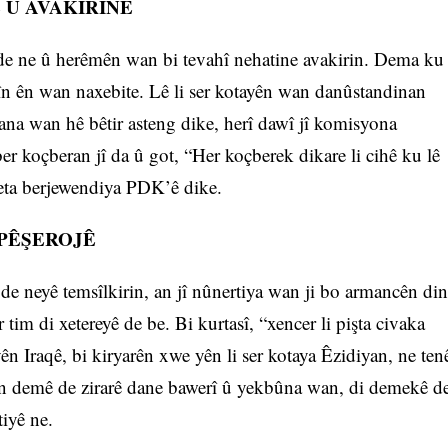
 Û AVAKIRINÊ
de ne û herêmên wan bi tevahî nehatine avakirin. Dema ku
hîn ên wan naxebite. Lê li ser kotayên wan danûstandinan
yana wan hê bêtir asteng dike, herî dawî jî komisyona
ber koçberan jî da û got, “Her koçberek dikare li cihê ku lê
meta berjewendiya PDK’ê dike.
 PÊŞEROJÊ
 de neyê temsîlkirin, an jî nûnertiya wan ji bo armancên din
 tim di xetereyê de be. Bi kurtasî, “xencer li pişta civaka
ên Iraqê, bi kiryarên xwe yên li ser kotaya Êzidiyan, ne ten
an demê de zirarê dane bawerî û yekbûna wan, di demekê d
tiyê ne.