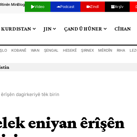
Dîtinên Min
Blog
Video
Podcast
Zindî
Arşîv
KURDISTAN
JIN
ÇAND Û HÛNER
CÎHAN
ŞLO
KOBANÊ
WAN
ŞENGAL
HESEKÊ
ŞIRNEX
MÊRDÎN
RIHA
LEZ
istin
êrîşên dagirkeriyê têk birin
elek eniyan êrîşên