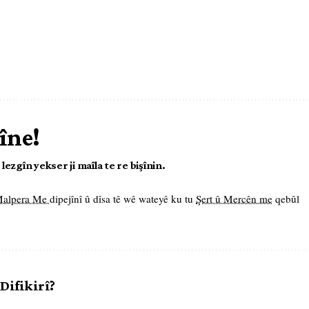
îne!
ezgîn yekser ji maîla te re bişînin.
 Malpera Me
dipejînî û dîsa tê wê wateyê ku tu
Şert û Mercên me
qebûl
 Difikirî?