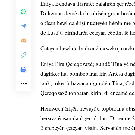
Eniya Bendava Tişrînê; balafirên şer rêz
Di heman demê de bi obîsên giran herêm 
obîsan hewl da êrişî nuqteyên hêzên me b
de kuştî û birîndarên çeteyan çêbûn, lê h
Çeteyan hewl da bi dronên xwekuj careke d
Eniya Pira Qereqozaxê; gundê Tîna yê nêzî 
dagirker hat bombebaran kir. Artêşa dagir
tank, roket û hawanan gundên Tîna, Cada
Qereqozaxê topbaran kirin, di encamê de
Hemwextî êrişên hewayî û topbarana obîs
bersiva êrişan da û şer rû dan. Di şer de 
2 erebeyên çeteyan xistin. Şervanên me êr