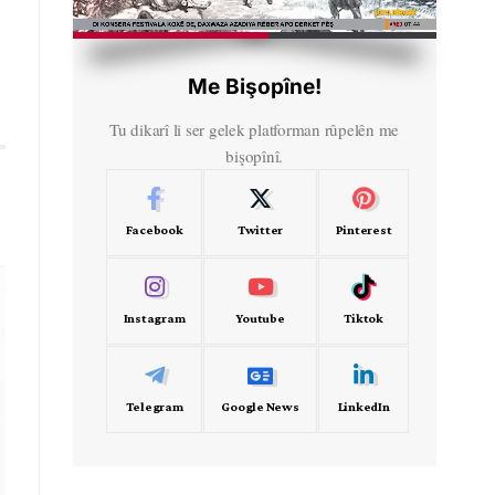
HD
00:44
Me Bişopîne!
Tu dikarî li ser gelek platforman rûpelên me
bişopînî.
Facebook
Twitter
Pinterest
Instagram
Youtube
Tiktok
Telegram
Google News
LinkedIn