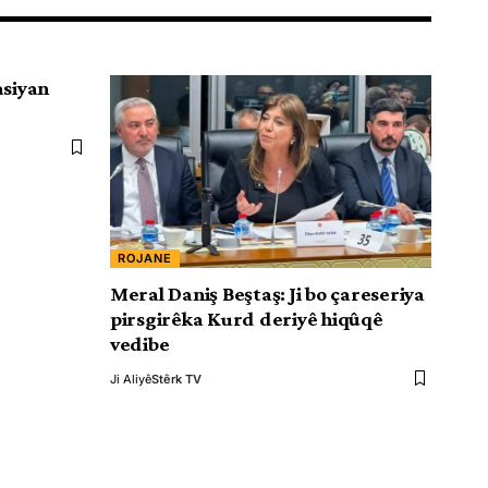
asiyan
ROJANE
Meral Daniş Beştaş: Ji bo çareseriya
pirsgirêka Kurd deriyê hiqûqê
vedibe
Ji Aliyê
Stêrk TV