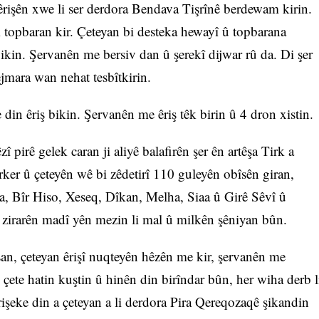
eêrişên xwe li ser derdora Bendava Tişrînê berdewam kirin.
topbaran kir. Çeteyan bi desteka hewayî û topbarana
ikin. Şervanên me bersiv dan û şerekî dijwar rû da. Di şer
ejmara wan nehat tesbîtkirin.
in êriş bikin. Şervanên me êriş têk birin û 4 dron xistin.
pirê gelek caran ji aliyê balafirên şer ên artêşa Tirk a
ker û çeteyên wê bi zêdetirî 110 guleyên obîsên giran,
, Bîr Hiso, Xeseq, Dîkan, Melha, Siaa û Girê Sêvî û
 zirarên madî yên mezin li mal û milkên şêniyan bûn.
an, çeteyan êrişî nuqteyên hêzên me kir, şervanên me
2 çete hatin kuştin û hinên din birîndar bûn, her wiha derb l
işeke din a çeteyan a li derdora Pira Qereqozaqê şikandin