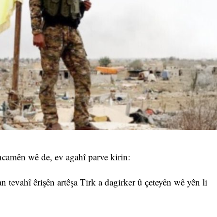
ncamên wê de, ev agahî parve kirin:
tevahî êrişên artêşa Tirk a dagirker û çeteyên wê yên li