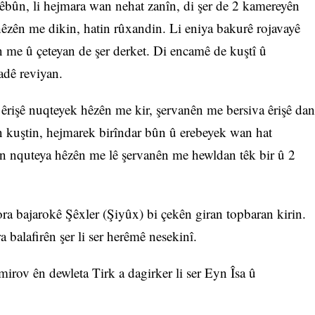
çêbûn, li hejmara wan nehat zanîn, di şer de 2 kamereyên
hêzên me dikin, hatin rûxandin. Li eniya bakurê rojavayê
zên me û çeteyan de şer derket. Di encamê de kuştî û
adê reviyan.
êrişê nuqteyek hêzên me kir, şervanên me bersiva êrişê dan
in kuştin, hejmarek birîndar bûn û erebeyek wan hat
n nquteya hêzên me lê şervanên me hewldan têk bir û 2
ra bajarokê Şêxler (Şiyûx) bi çekên giran topbaran kirin.
balafirên şer li ser herêmê nesekinî.
mirov ên dewleta Tirk a dagirker li ser Eyn Îsa û