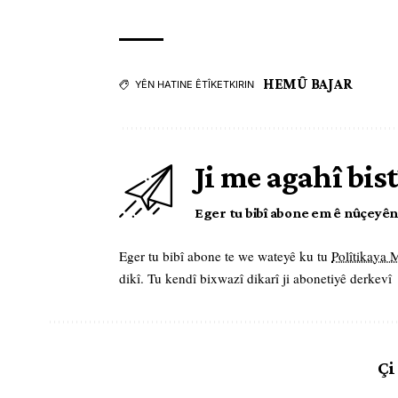
HEMÛ BAJAR
YÊN HATINE ÊTÎKETKIRIN
Ji me agahî bist
Eger tu bibî abone em ê nûçeyên l
Eger tu bibî abone te we wateyê ku tu
Polîtikaya
dikî. Tu kendî bixwazî dikarî ji abonetiyê derkevî
Çi