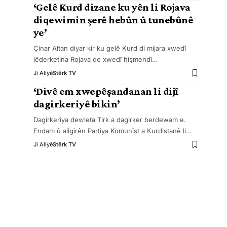
‘Gelê Kurd dizane ku yên li Rojava
diqewimin şerê hebûn û tunebûnê
ye’
Çinar Altan diyar kir ku gelê Kurd di mijara xwedî
lêderketina Rojava de xwedî hişmendî
…
Ji Aliyê
Stêrk TV
‘Divê em xwepêşandanan li dijî
dagirkeriyê bikin’
Dagirkeriya dewleta Tirk a dagirker berdewam e.
Endam û alîgirên Partiya Komunîst a Kurdistanê li
…
Ji Aliyê
Stêrk TV