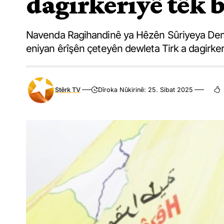
dagirkeriyê têk b
Navenda Ragihandinê ya Hêzên Sûriyeya Demok
eniyan êrîşên çeteyên dewleta Tirk a dagirker
Stêrk TV
Dîroka Nûkirinê: 25. Sibat 2025