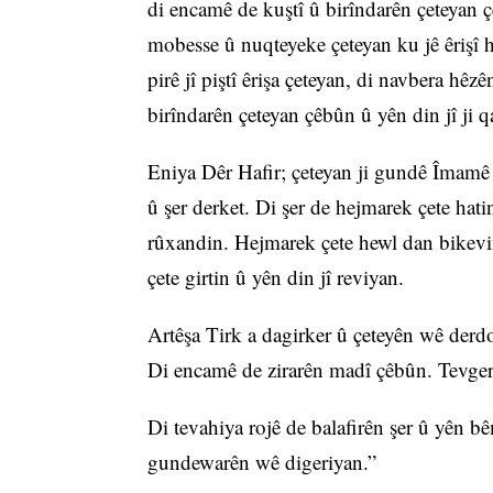
di encamê de kuştî û birîndarên çeteyan 
mobesse û nuqteyeke çeteyan ku jê êrişî 
pirê jî piştî êrişa çeteyan, di navbera hê
birîndarên çeteyan çêbûn û yên din jî ji q
Eniya Dêr Hafir; çeteyan ji gundê Îmamê 
û şer derket. Di şer de hejmarek çete hat
rûxandin. Hejmarek çete hewl dan bikevi
çete girtin û yên din jî reviyan.
Artêşa Tirk a dagirker û çeteyên wê derdo
Di encamê de zirarên madî çêbûn. Tevgera 
Di tevahiya rojê de balafirên şer û yên bê
gundewarên wê digeriyan.”