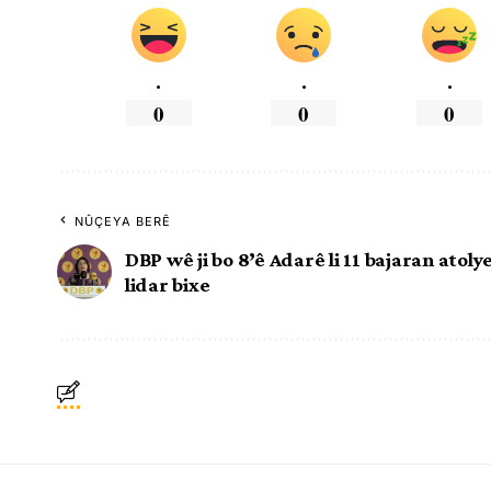
.
.
.
0
0
0
NÛÇEYA BERÊ
DBP wê ji bo 8’ê Adarê li 11 bajaran atoly
lidar bixe