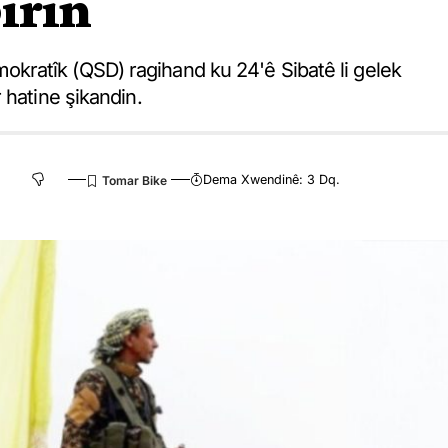
irin
ratîk (QSD) ragihand ku 24'ê Sibatê li gelek
 hatine şikandin.
Dema Xwendinê: 3 Dq.