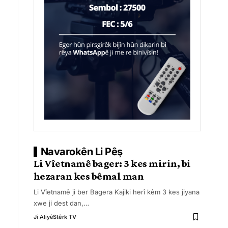
Navarokên Li Pêş
Li Vîetnamê bager: 3 kes mirin, bi
hezaran kes bêmal man
Li Vîetnamê ji ber Bagera Kajiki herî kêm 3 kes jiyana
xwe ji dest dan,
…
Ji Aliyê
Stêrk TV