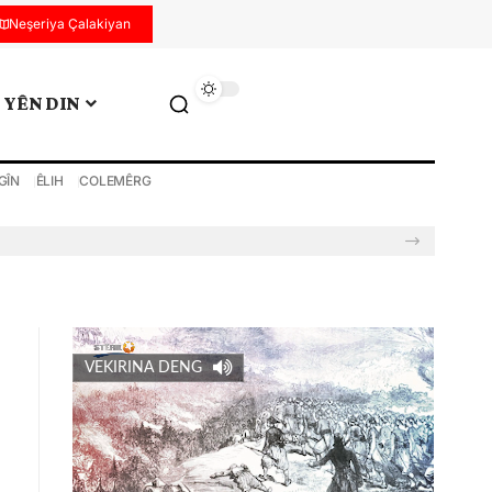
Neşeriya Çalakiyan
YÊN DIN
GÎN
ÊLIH
COLEMÊRG
VEKIRINA DENG