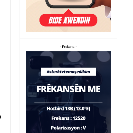
- Frekans -
i