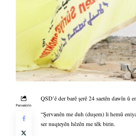
QSD’ê der barê şerê 24 saetên dawîn û e
Parvekirin
“Şervanên me duh (duşem) li hemû eniyan 
ser nuqteyên hêzên me têk birin.