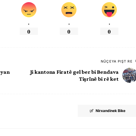
.
.
.
0
0
0
NÛÇEYA PIŞT RE
eyan
Ji kantona Firatê gel ber bi Bendava
Tişrînê bi rê ket
Nirxandinek Bike