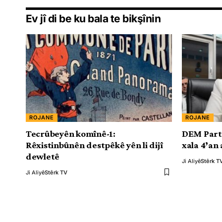
Ev jî di be ku bala te bikşînin
ROJANE
ROJANE
Tecrûbeyên komînê-1:
DEM Partî
Rêxistinbûnên destpêkê yên li dijî
xala 4’an
dewletê
Ji Aliyê
Stêrk T
Ji Aliyê
Stêrk TV