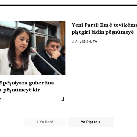
Yenî Partî: Em ê tevî kêm
piştgirî bidin pêşnûmeyê
Ji Aliyê
Stêrk TV
 pêşniyara guhertina
 a pêşnûmeyê kir
V
Ya Berê
Ya Pişt re