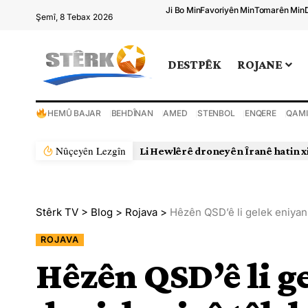
Ji Bo Min
Favoriyên Min
Tomarên Min
Şemî, 8 Tebax 2026
DESTPÊK
ROJANE
HEMÛ BAJAR
BEHDÎNAN
AMED
STENBOL
ENQERE
QAMI
Nûçeyên Lezgîn
Li Hewlêrê droneyên Îranê hatin x
Stêrk TV
>
Blog
>
Rojava
>
Hêzên QSD’ê li gelek eniyan 
ROJAVA
Hêzên QSD’ê li g