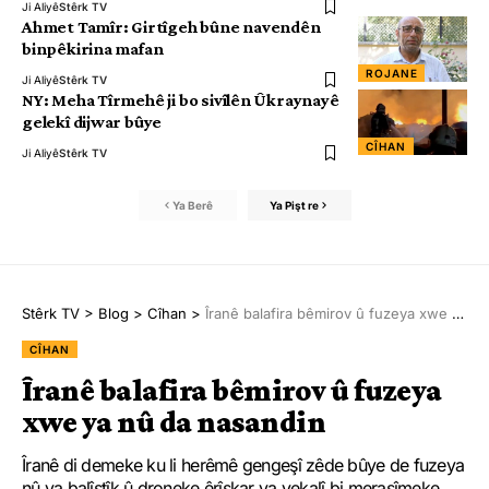
Ji Aliyê
Stêrk TV
Ahmet Tamîr: Girtîgeh bûne navendên
binpêkirina mafan
ROJANE
Ji Aliyê
Stêrk TV
NY: Meha Tîrmehê ji bo sivîlên Ûkraynayê
gelekî dijwar bûye
CÎHAN
Ji Aliyê
Stêrk TV
Ya Berê
Ya Pişt re
Stêrk TV
>
Blog
>
Cîhan
>
Îranê balafira bêmirov û fuzeya xwe ya nû da nasandin
CÎHAN
Îranê balafira bêmirov û fuzeya
xwe ya nû da nasandin
Îranê di demeke ku li herêmê gengeşî zêde bûye de fuzeya
nû ya balîstîk û droneke êrîşkar ya yekalî bi merasîmeke