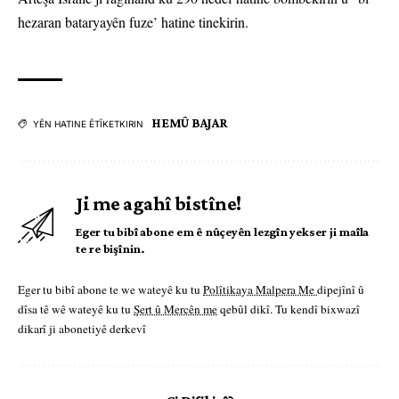
hezaran bataryayên fuze’ hatine tinekirin.
HEMÛ BAJAR
YÊN HATINE ÊTÎKETKIRIN
Ji me agahî bistîne!
Eger tu bibî abone em ê nûçeyên lezgîn yekser ji maîla
te re bişînin.
Eger tu bibî abone te we wateyê ku tu
Polîtikaya Malpera Me
dipejînî û
dîsa tê wê wateyê ku tu
Şert û Mercên me
qebûl dikî. Tu kendî bixwazî
dikarî ji abonetiyê derkevî