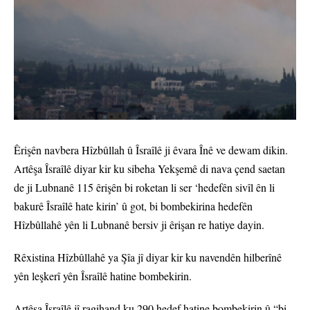
Êrişên navbera Hîzbûllah û Îsraîlê ji êvara Înê ve dewam dikin.
Artêşa Îsraîlê diyar kir ku sibeha Yekşemê di nava çend saetan
de ji Lubnanê 115 êrişên bi roketan li ser ‘hedefên sivîl ên li
bakurê Îsraîlê hate kirin’ û got, bi bombekirina hedefên
Hîzbûllahê yên li Lubnanê bersiv ji êrişan re hatiye dayin.
Rêxistina Hîzbûllahê ya Şîa jî diyar kir ku navendên hilberînê
yên leşkerî yên Îsraîlê hatine bombekirin.
Artêşa Îsraîlê jî ragihand ku 290 hedef hatine bombekirin û “bi