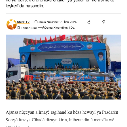
leşkerî da nasandin.
Stêrk TV
Dîroka Nûkirinê: 21. Îlon 2024
Dema Xwendinê: 1 Dq.
Ajansa nûçeyan a Îrnayê ragihand ku hêza hewayî ya Pasdarên
Şoreşê fuzeya Cîhadê dîzayn kirin, hilberandin û menzîla wê