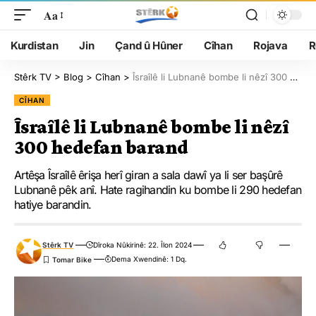
Aa
Kurdistan
Jin
Çand û Hûner
Cîhan
Rojava
R
Stêrk TV
>
Blog
>
Cîhan
>
Îsraîlê li Lubnanê bombe li nêzî 300 hedefan barand
CÎHAN
Îsraîlê li Lubnanê bombe li nêzî
300 hedefan barand
Artêşa Îsraîlê êrişa herî giran a sala dawî ya li ser başûrê
Lubnanê pêk anî. Hate ragihandin ku bombe li 290 hedefan
hatiye barandin.
Stêrk TV
Dîroka Nûkirinê: 22. Îlon 2024
Dema Xwendinê: 1 Dq.