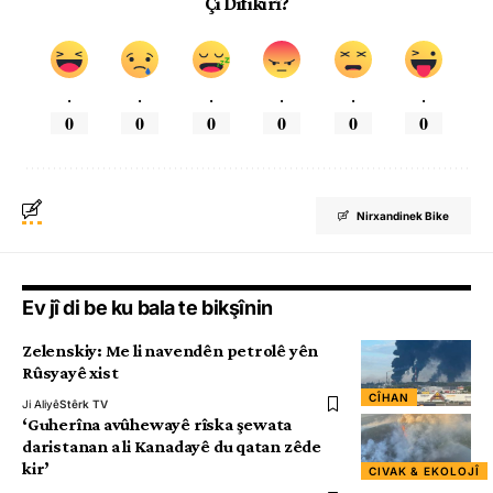
Çi Difikirî?
.
.
.
.
.
.
0
0
0
0
0
0
Nirxandinek Bike
Ev jî di be ku bala te bikşînin
Zelenskiy: Me li navendên petrolê yên
Rûsyayê xist
CÎHAN
Ji Aliyê
Stêrk TV
‘Guherîna avûhewayê rîska şewata
daristanan a li Kanadayê du qatan zêde
kir’
CIVAK & EKOLOJÎ