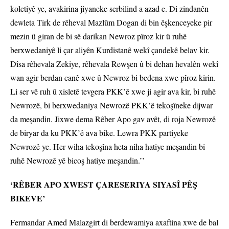
koletiyê ye, avakirina jiyaneke serbilind a azad e. Di zindanên
dewleta Tirk de rêheval Mazlûm Dogan di bin êşkenceyeke pir
mezin û giran de bi sê darikan Newroz pîroz kir û ruhê
berxwedaniyê li çar aliyên Kurdistanê wekî çandekê belav kir.
Dîsa rêhevala Zekiye, rêhevala Rewşen û bi dehan hevalên wekî
wan agir berdan canê xwe û Newroz bi bedena xwe pîroz kirin.
Li ser vê ruh û xisletê tevgera PKK’ê xwe ji agir ava kir, bi ruhê
Newrozê, bi berxwedaniya Newrozê PKK’ê tekoşîneke dijwar
da meşandin. Jixwe dema Rêber Apo gav avêt, di roja Newrozê
de biryar da ku PKK’ê ava bike. Lewra PKK partiyeke
Newrozê ye. Her wiha tekoşîna heta niha hatiye meşandin bi
ruhê Newrozê yê bicoş hatiye meşandin.’’
‘RÊBER APO XWEST ÇARESERIYA SIYASÎ PÊŞ
BIKEVE’
Fermandar Amed Malazgirt di berdewamiya axaftina xwe de bal