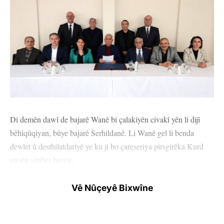
Di demên dawî de bajarê Wanê bi çalakiyên civakî yên li dijî
bêhiqûqiyan, bûye bajarê Serhildanê. Li Wanê gel li benda
dewlet û desthilatdariyê ye ku ji bo çareseriya pirsgirêka Kurd
gavên şênber bavêje.
Serokê Giştî yê MHP’ê Devlet Bahçelî 2’yê Cotmeha 2024’an li
Vê Nûçeyê Bixwîne
meclîsê çû cem koma DEM Partiyê û piştre di civîna koma
meclîsê de ev bang kir: “Bila Ocalan were li meclîsê baxive.”
Têkildarî vê pêvajoya ku destpê kir, raya giştî li benda gavên