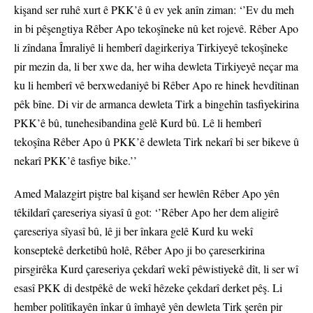
kişand ser ruhê xurt ê PKK’ê û ev yek anîn ziman: ‘’Ev du meh
in bi pêşengtiya Rêber Apo tekoşîneke nû ket rojevê. Rêber Apo
li zîndana Îmraliyê li hemberî dagirkeriya Tirkiyeyê tekoşîneke
pir mezin da, li ber xwe da, her wiha dewleta Tirkiyeyê neçar ma
ku li hemberî vê berxwedaniyê bi Rêber Apo re hinek hevdîtinan
pêk bîne. Di vir de armanca dewleta Tirk a bingehîn tasfiyekirina
PKK’ê bû, tunehesibandina gelê Kurd bû. Lê li hemberî
tekoşîna Rêber Apo û PKK’ê dewleta Tirk nekarî bi ser bikeve û
nekarî PKK’ê tasfiye bike.’’
Amed Malazgirt piştre bal kişand ser hewlên Rêber Apo yên
têkildarî çareseriya siyasî û got: ‘’Rêber Apo her dem aligirê
çareseriya sîyasî bû, lê ji ber înkara gelê Kurd ku wekî
konseptekê derketibû holê, Rêber Apo ji bo çareserkirina
pirsgirêka Kurd çareseriya çekdarî wekî pêwistiyekê dît, li ser wî
esasî PKK di destpêkê de wekî hêzeke çekdarî derket pêş. Li
hember polîtîkayên înkar û îmhayê yên dewleta Tirk şerên pir