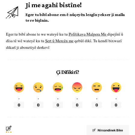
Ji me agahî bistîne!
Eger tu bibî abone em ê nûçeyên lezgîn yekser ji maîla
te re bişînin.
Eger tu bibî abone te we wateyê ku tu
Polîtikaya Malpera Me
dipejînî û
dîsa tê wê wateyê ku tu
Şert û Mercên me
qebûl dikî. Tu kendî bixwazî
dikarî ji abonetiyê derkevî
Çi Difikirî?
.
.
.
.
.
.
0
0
0
0
0
0
Nirxandinek Bike