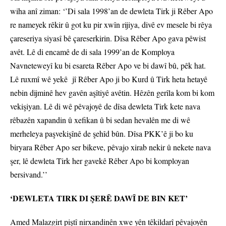
wiha anî ziman: ‘’Di sala 1998’an de dewleta Tirk ji Rêber Apo
re nameyek rêkir û got ku pir xwîn rijiya, divê ev mesele bi rêya
çareseriya siyasî bê çareserkirin. Dîsa Rêber Apo gava pêwist
avêt. Lê di encamê de di sala 1999’an de Komploya
Navneteweyî ku bi esareta Rêber Apo ve bi dawî bû, pêk hat.
Lê ruxmî wê yekê jî Rêber Apo ji bo Kurd û Tirk heta hetayê
nebin dijminê hev gavên aşîtiyê avêtin. Hêzên gerîla kom bi kom
vekişiyan. Lê di wê pêvajoyê de dîsa dewleta Tirk kete nava
rêbazên xapandin û xefikan û bi sedan hevalên me di wê
merheleya paşvekişînê de şehîd bûn. Dîsa PKK’ê ji bo ku
biryara Rêber Apo ser bikeve, pêvajo xirab nekir û nekete nava
şer, lê dewleta Tirk her gavekê Rêber Apo bi komployan
bersivand.’’
‘DEWLETA TIRK DI ŞERÊ DAWÎ DE BIN KET’
Amed Malazgirt piştî nirxandinên xwe yên têkildarî pêvajoyên