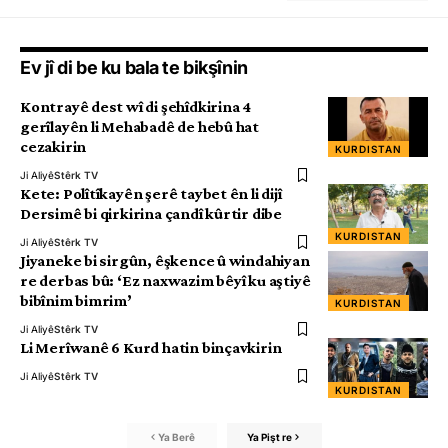
Ev jî di be ku bala te bikşînin
Kontrayê dest wî di şehîdkirina 4
gerîlayên li Mehabadê de hebû hat
cezakirin
KURDISTAN
Ji Aliyê
Stêrk TV
Kete: Polîtîkayên şerê taybet ên li dijî
Dersimê bi qirkirina çandî kûrtir dibe
KURDISTAN
Ji Aliyê
Stêrk TV
Jiyaneke bi sirgûn, êşkence û windahiyan
re derbas bû: ‘Ez naxwazim bêyî ku aştiyê
bibînim bimrim’
KURDISTAN
Ji Aliyê
Stêrk TV
Li Merîwanê 6 Kurd hatin binçavkirin
Ji Aliyê
Stêrk TV
KURDISTAN
Ya Berê
Ya Pişt re