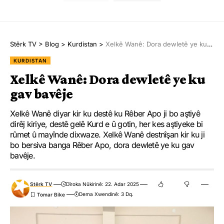
Stêrk TV
>
Blog
>
Kurdistan
>
Xelkê Wanê: Dora dewletê ye ku gav bavêje
KURDISTAN
Xelkê Wanê: Dora dewletê ye ku
gav bavêje
Xelkê Wanê diyar kir ku destê ku Rêber Apo ji bo aştiyê
dirêj kiriye, destê gelê Kurd e û gotin, her kes aştiyeke bi
rûmet û mayînde dixwaze. Xelkê Wanê destnîşan kir ku ji
bo bersiva banga Rêber Apo, dora dewletê ye ku gav
bavêje.
Stêrk TV
Dîroka Nûkirinê: 22. Adar 2025
Dema Xwendinê: 3 Dq.