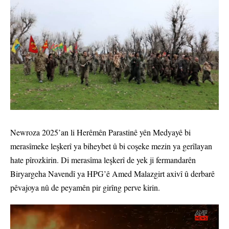
Newroza 2025’an li Herêmên Parastinê yên Medyayê bi
merasîmeke leşkerî ya biheybet û bi coşeke mezin ya gerîlayan
hate pîrozkirin. Di merasîma leşkerî de yek ji fermandarên
Biryargeha Navendî ya HPG’ê Amed Malazgirt axivî û derbarê
pêvajoya nû de peyamên pir girîng perve kirin.