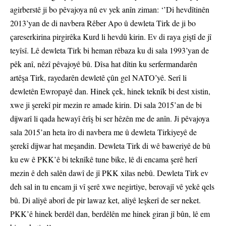
agirberstê ji bo pêvajoya nû ev yek anîn ziman: ‘’Di hevdîtinên
2013’yan de di navbera Rêber Apo û dewleta Tirk de ji bo
çareserkirina pirgirêka Kurd li hevdû kirin. Ev di raya giştî de jî
teyîsî. Lê dewleta Tirk bi heman rêbaza ku di sala 1993’yan de
pêk anî, nêzî pêvajoyê bû. Dîsa hat dîtin ku serfermandarên
artêşa Tirk, rayedarên dewletê çûn gel NATO’yê. Serî li
dewletên Ewropayê dan. Hinek çek, hinek teknîk bi dest xistin,
xwe ji şerekî pir mezin re amade kirin. Di sala 2015’an de bi
dijwarî li qada hewayî êrîş bi ser hêzên me de anîn. Ji pêvajoya
sala 2015’an heta îro di navbera me û dewleta Tirkiyeyê de
şerekî dijwar hat meşandin. Dewleta Tirk di wê baweriyê de bû
ku ew ê PKK’ê bi teknîkê tune bike, lê di encama şerê herî
mezin ê deh salên dawî de jî PKK xilas nebû. Dewleta Tirk ev
deh sal in tu encam ji vî şerê xwe negirtiye, berovajî vê yekê qels
bû. Di aliyê aborî de pir lawaz ket, aliyê leşkerî de ser neket.
PKK’ê hinek berdêl dan, berdêlên me hinek giran jî bûn, lê em