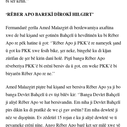
bi ser ketin.’’
‘RÊBER APO BAREKÎ DÎROKÎ HILGIRT’
Fermandarê gerîla Amed Malazgirt di berdewamiya axaftina
xwe de bal kişand ser gotinên Bahçelî û hevdîtinên ku bi Rêber
Apo re pêk hatine û got: ‘’Rêber Apo ji PKK’ê re nameyek şand
û got ku PKK xwe fesih bike, şer neke, bingehê ku di kîjan
zûrifan de şer bê kirin danî holê. Piştî banga Rêber Apo
rêveberiya PKK’ê bi erênî bersiv da û got, em weke PKK’ê bi
biryarên Rêber Apo re ne.’’
Amed Malazgirt piştre bal kişand ser bersiva Rêber Apo ya ji bo
banga Devlet Bahçelî û ev tişt bilêv kir: ‘’Banga Devlet Bahçelî
ji aliyê Rêber Apo ve hat bersivandin. Em niha ji Devlet Bahçelî
pirs dikin ku di pratîkê de we çi gav avêtin? Em niha dewletê ji
nêz ve dişopînin. Ev zêdetirî 15 rojan e ku ji aliyê dewletê ve ti
peyameke erênî nîne. Ango Rêber Apo barê ket ser milê xwe yê