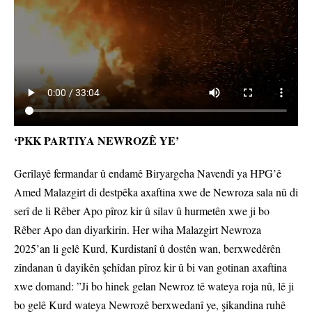
‘PKK PARTIYA NEWROZÊ YE’
Gerîlayê fermandar û endamê Biryargeha Navendî ya HPG’ê
Amed Malazgirt di destpêka axaftina xwe de Newroza sala nû di
serî de li Rêber Apo pîroz kir û silav û hurmetên xwe ji bo
Rêber Apo dan diyarkirin. Her wiha Malazgirt Newroza
2025’an li gelê Kurd, Kurdistanî û dostên wan, berxwedêrên
zîndanan û dayikên şehîdan pîroz kir û bi van gotinan axaftina
xwe domand: ”Ji bo hinek gelan Newroz tê wateya roja nû, lê ji
bo gelê Kurd wateya Newrozê berxwedanî ye, şikandina ruhê