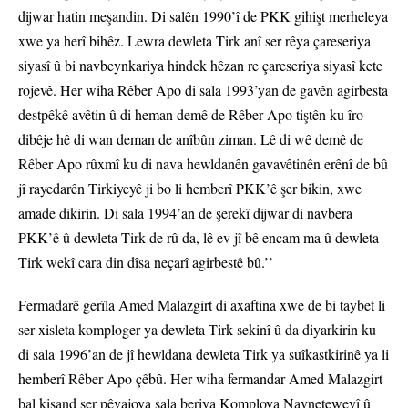
dijwar hatin meşandin. Di salên 1990’î de PKK gihişt merheleya
xwe ya herî bihêz. Lewra dewleta Tirk anî ser rêya çareseriya
siyasî û bi navbeynkariya hindek hêzan re çareseriya siyasî kete
rojevê. Her wiha Rêber Apo di sala 1993’yan de gavên agirbesta
destpêkê avêtin û di heman demê de Rêber Apo tiştên ku îro
dibêje hê di wan deman de anîbûn ziman. Lê di wê demê de
Rêber Apo rûxmî ku di nava hewldanên gavavêtinên erênî de bû
jî rayedarên Tirkiyeyê ji bo li hemberî PKK’ê şer bikin, xwe
amade dikirin. Di sala 1994’an de şerekî dijwar di navbera
PKK’ê û dewleta Tirk de rû da, lê ev jî bê encam ma û dewleta
Tirk wekî cara din dîsa neçarî agirbestê bû.’’
Fermadarê gerîla Amed Malazgirt di axaftina xwe de bi taybet li
ser xisleta komploger ya dewleta Tirk sekinî û da diyarkirin ku
di sala 1996’an de jî hewldana dewleta Tirk ya suîkastkirinê ya li
hemberî Rêber Apo çêbû. Her wiha fermandar Amed Malazgirt
bal kişand ser pêvajoya sala beriya Komploya Navneteweyî û