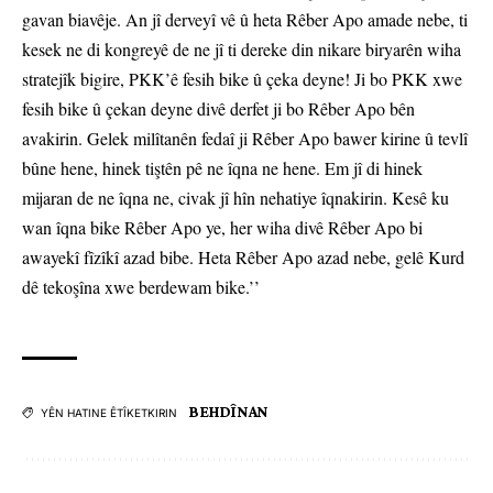
gavan biavêje. An jî derveyî vê û heta Rêber Apo amade nebe, ti
kesek ne di kongreyê de ne jî ti dereke din nikare biryarên wiha
stratejîk bigire, PKK’ê fesih bike û çeka deyne! Ji bo PKK xwe
fesih bike û çekan deyne divê derfet ji bo Rêber Apo bên
avakirin. Gelek milîtanên fedaî ji Rêber Apo bawer kirine û tevlî
bûne hene, hinek tiştên pê ne îqna ne hene. Em jî di hinek
mijaran de ne îqna ne, civak jî hîn nehatiye îqnakirin. Kesê ku
wan îqna bike Rêber Apo ye, her wiha divê Rêber Apo bi
awayekî fîzîkî azad bibe. Heta Rêber Apo azad nebe, gelê Kurd
dê tekoşîna xwe berdewam bike.’’
BEHDÎNAN
YÊN HATINE ÊTÎKETKIRIN