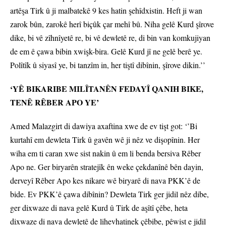
artêşa Tirk û ji malbatekê 9 kes hatin şehîdxistin. Heft ji wan
zarok bûn, zarokê herî biçûk çar mehî bû. Niha gelê Kurd şîrove
dike, bi vê zîhnîyetê re, bi vê dewletê re, di bin van komkujiyan
de em ê çawa bibin xwişk-bira. Gelê Kurd jî ne gelê berê ye.
Polîtîk û siyasî ye, bi tanzîm in, her tiştî dibînin, şîrove dikin.’’
‘YÊ BIKARIBE MILÎTANÊN FEDAYÎ QANIH BIKE,
TENÊ RÊBER APO YE’
Amed Malazgirt di dawiya axaftina xwe de ev tişt got: ‘’Bi
kurtahî em dewleta Tirk û gavên wê ji nêz ve dişopînin. Her
wiha em ti caran xwe sist nakin û em li benda bersiva Rêber
Apo ne. Ger biryarên stratejîk ên weke çekdanînê bên dayin,
derveyî Rêber Apo kes nikare wê biryarê di nava PKK’ê de
bide. Ev PKK’ê çawa dibînin? Dewleta Tirk ger jidil nêz dibe,
ger dixwaze di nava gelê Kurd û Tirk de aşîtî çêbe, heta
dixwaze di nava dewletê de lihevhatinek çêbibe, pêwist e jidil