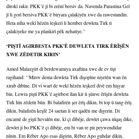
dîrokî rakir. PKK’ê jî bi erênî bersiv da. Navenda Parastina Gel
jî li gorî bersiva PKK’ê biryara çalakiyên xwe da rawestandin.
Heta niha wekî hêzên leşkerî li hember dewleta Tirk ti
çalakiyeke me ya plankirî pêk nehatiye.’’
‘PIŞTÎ AGIRBESTA PKK’Ê DEWLETA TIRK ÊRÎŞÊN
XWE ZÊDETIR KIRIN’
Amed Malazgirt di berdewamiya axaftina xwe de ev tişt
ragihand: ‘’Mirov dema dewleta Tirk dişopîne niyetên wan ên
xirab dibîne. Di vî warî de wekî hêzên leşkerî divê em hişyar
bin. Lewra piştî PKK’ê agirbest îlan kir û şûnve êrîşên dewleta
Tirk hîn zêdetir bûn. Bi balafirên şer êrîş dikin, bi top û tang êrîş
dikin, balafirên keşfê 24 saetan li ser qadên me digerin. Di
encamê de giştî hevalên me, kî çi dibêje, dewlet çawa nîqaş dike,
dewlet ji bo PKK’ê çi dibêje, em bi van re pir peywendîdar
nînin. Em Rêber Apo esas digirin, Rêber Apo guhdar dikin,