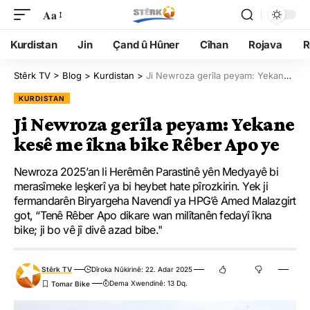
Aa
Kurdistan
Jin
Çand û Hûner
Cîhan
Rojava
R
Stêrk TV
>
Blog
>
Kurdistan
>
Ji Newroza gerîla peyam: Yekane kesê me îkna bike Rêber Apo ye
KURDISTAN
Ji Newroza gerîla peyam: Yekane
kesê me îkna bike Rêber Apo ye
Newroza 2025’an li Herêmên Parastinê yên Medyayê bi
merasîmeke leşkerî ya bi heybet hate pîrozkirin. Yek ji
fermandarên Biryargeha Navendî ya HPG’ê Amed Malazgirt
got, “Tenê Rêber Apo dikare wan milîtanên fedayî îkna
bike; ji bo vê jî divê azad bibe."
Stêrk TV
Dîroka Nûkirinê: 22. Adar 2025
Dema Xwendinê: 13 Dq.