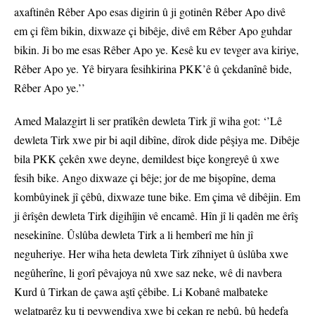
axaftinên Rêber Apo esas digirin û ji gotinên Rêber Apo divê
em çi fêm bikin, dixwaze çi bibêje, divê em Rêber Apo guhdar
bikin. Ji bo me esas Rêber Apo ye. Kesê ku ev tevger ava kiriye,
Rêber Apo ye. Yê biryara fesihkirina PKK’ê û çekdanînê bide,
Rêber Apo ye.’’
Amed Malazgirt li ser pratîkên dewleta Tirk jî wiha got: ‘’Lê
dewleta Tirk xwe pir bi aqil dibîne, dîrok dide pêşiya me. Dibêje
bila PKK çekên xwe deyne, demildest biçe kongreyê û xwe
fesih bike. Ango dixwaze çi bêje; jor de me bişopîne, dema
kombûyinek jî çêbû, dixwaze tune bike. Em çima vê dibêjin. Em
ji êrîşên dewleta Tirk digihîjin vê encamê. Hîn jî li qadên me êrîş
nesekinîne. Ûslûba dewleta Tirk a li hemberî me hîn jî
neguheriye. Her wiha heta dewleta Tirk zîhniyet û ûslûba xwe
negûherîne, li gorî pêvajoya nû xwe saz neke, wê di navbera
Kurd û Tirkan de çawa aştî çêbibe. Li Kobanê malbateke
welatparêz ku ti peywendiya xwe bi çekan re nebû, bû hedefa