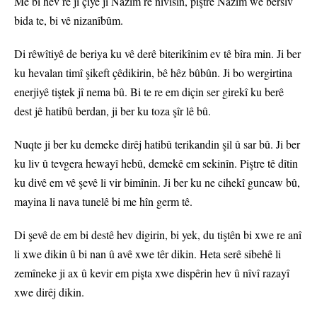
Me bi hev re ji çiyê ji Nazim re nivîsîn, piştre Nazim wê bersiv
bida te, bi vê nizanîbûm.
Di rêwîtiyê de beriya ku vê derê biterikînim ev tê bîra min. Ji ber
ku hevalan timî şikeft çêdikirin, bê hêz bûbûn. Ji bo wergirtina
enerjiyê tiştek jî nema bû. Bi te re em diçin ser girekî ku berê
dest jê hatibû berdan, ji ber ku toza şîr lê bû.
Nuqte ji ber ku demeke dirêj hatibû terikandin şil û sar bû. Ji ber
ku liv û tevgera hewayî hebû, demekê em sekinîn. Piştre tê dîtin
ku divê em vê şevê li vir bimînin. Ji ber ku ne cihekî guncaw bû,
mayina li nava tunelê bi me hîn germ tê.
Di şevê de em bi destê hev digirin, bi yek, du tiştên bi xwe re anî
li xwe dikin û bi nan û avê xwe têr dikin. Heta serê sibehê li
zemîneke ji ax û kevir em pişta xwe dispêrin hev û nîvî razayî
xwe dirêj dikin.