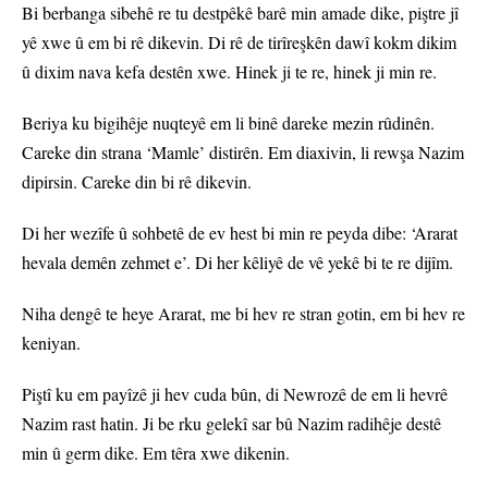
Bi berbanga sibehê re tu destpêkê barê min amade dike, piştre jî
yê xwe û em bi rê dikevin. Di rê de tirîreşkên dawî kokm dikim
û dixim nava kefa destên xwe. Hinek ji te re, hinek ji min re.
Beriya ku bigihêje nuqteyê em li binê dareke mezin rûdinên.
Careke din strana ‘Mamle’ distirên. Em diaxivin, li rewşa Nazim
dipirsin. Careke din bi rê dikevin.
Di her wezîfe û sohbetê de ev hest bi min re peyda dibe: ‘Ararat
hevala demên zehmet e’. Di her kêliyê de vê yekê bi te re dijîm.
Niha dengê te heye Ararat, me bi hev re stran gotin, em bi hev re
keniyan.
Piştî ku em payîzê ji hev cuda bûn, di Newrozê de em li hevrê
Nazim rast hatin. Ji be rku gelekî sar bû Nazim radihêje destê
min û germ dike. Em têra xwe dikenin.