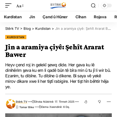
Aa
Kurdistan
Jin
Çand û Hûner
Cîhan
Rojava
R
Stêrk TV
>
Blog
>
Kurdistan
>
Jin a aramiya çiyê: Şehît Ararat Bawer
KURDISTAN
Jin a aramiya çiyê: Şehît Ararat
Bawer
Heyv çend roj in gelekî şewq dide. Her gava ku lê
dinihêrim şeva ku em li qadê bûn tê bîra min û tu jî li wir bû.
Ezanim, tu dibîne. Tu dibîne û dikene. Bi saya vê yekê
mirov dikare xwe li her tiştî rabigire. Her tişt hîn bêhtir hêja
ye.
Stêrk TV
Dîroka Nûkirinê: 17. Tîrmeh 2025
Dema Xwendinê: 6 Dq.