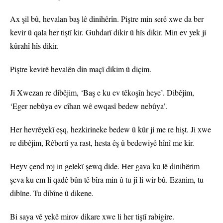
Ax şil bû, hevalan baş lê dinihêrîn. Piştre min serê xwe da ber
kevir û qala her tiştî kir. Guhdarî dikir û hîs dikir. Min ev yek ji
kûrahî hîs dikir.
Piştre kevirê hevalên din maçî dikim û diçim.
Ji Xwezan re dibêjim, ‘Baş e ku ev têkoşîn heye’. Dibêjim,
‘Eger nebûya ev cîhan wê ewqasî bedew nebûya’.
Her hevrêyekî eşq, hezkirineke bedew û kûr ji me re hişt. Ji xwe
re dibêjim, Rêbertî ya rast, hesta êş û bedewiyê hînî me kir.
Heyv çend roj in gelekî şewq dide. Her gava ku lê dinihêrim
şeva ku em li qadê bûn tê bîra min û tu jî li wir bû. Ezanim, tu
dibîne. Tu dibîne û dikene.
Bi saya vê yekê mirov dikare xwe li her tiştî rabigire.