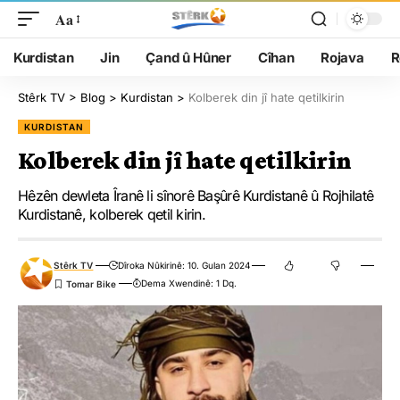
Aa
Kurdistan
Jin
Çand û Hûner
Cîhan
Rojava
R
Stêrk TV
>
Blog
>
Kurdistan
>
Kolberek din jî hate qetilkirin
KURDISTAN
Kolberek din jî hate qetilkirin
Hêzên dewleta Îranê li sînorê Başûrê Kurdistanê û Rojhilatê
Kurdistanê, kolberek qetil kirin.
Stêrk TV
Dîroka Nûkirinê: 10. Gulan 2024
Dema Xwendinê: 1 Dq.