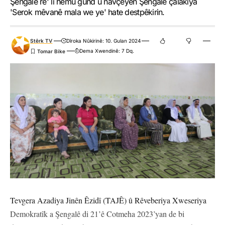
Şengalê re' li hemû gund û navçeyên Şengalê çalakiya
'Serok mêvanê mala we ye' hate destpêkirin.
Stêrk TV
Dîroka Nûkirinê: 10. Gulan 2024
Dema Xwendinê: 7 Dq.
Tevgera Azadiya Jinên Êzidî (TAJÊ) û Rêveberiya Xweseriya
Demokratîk a Şengalê di 21’ê Cotmeha 2023’yan de bi