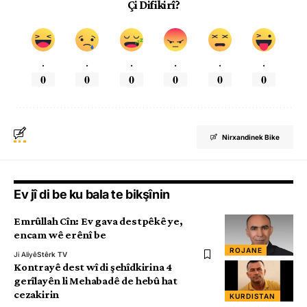
Çi Difikirî?
.
.
.
.
.
.
0
0
0
0
0
0
Nirxandinek Bike
Ev jî di be ku bala te bikşînin
Emrûllah Cîn: Ev gava destpêkê ye,
encam wê erênî be
ROJANE
Ji Aliyê
Stêrk TV
Kontrayê dest wî di şehîdkirina 4
gerîlayên li Mehabadê de hebû hat
cezakirin
KURDISTAN