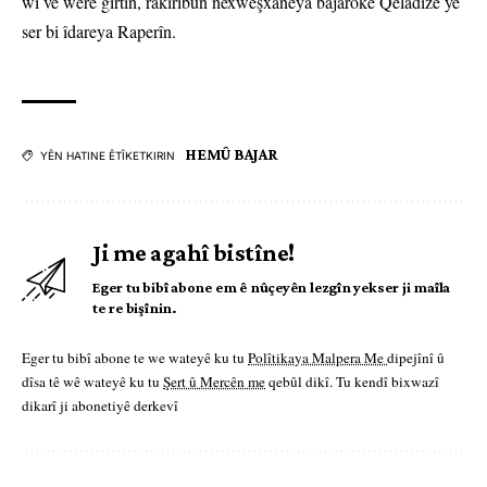
wî ve were girtin, rakiribûn nexweşxaneya bajarokê Qeladizê yê
ser bi îdareya Raperîn.
HEMÛ BAJAR
YÊN HATINE ÊTÎKETKIRIN
Ji me agahî bistîne!
Eger tu bibî abone em ê nûçeyên lezgîn yekser ji maîla
te re bişînin.
Eger tu bibî abone te we wateyê ku tu
Polîtikaya Malpera Me
dipejînî û
dîsa tê wê wateyê ku tu
Şert û Mercên me
qebûl dikî. Tu kendî bixwazî
dikarî ji abonetiyê derkevî