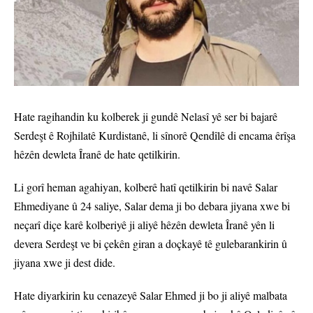
Hate ragihandin ku kolberek ji gundê Nelasî yê ser bi bajarê
Serdeşt ê Rojhilatê Kurdistanê, li sînorê Qendîlê di encama êrîşa
hêzên dewleta Îranê de hate qetilkirin.
Li gorî heman agahiyan, kolberê hatî qetilkirin bi navê Salar
Ehmediyane û 24 saliye, Salar dema ji bo debara jiyana xwe bi
neçarî diçe karê kolberiyê ji aliyê hêzên dewleta Îranê yên li
devera Serdeşt ve bi çekên giran a doçkayê tê gulebarankirin û
jiyana xwe ji dest dide.
Hate diyarkirin ku cenazeyê Salar Ehmed ji bo ji aliyê malbata