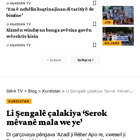
Ji Aliyê
Stêrk TV
‘Em ê nehêlin kuştina jinan di taritiyê de
bimîne’
JIN
Ji Aliyê
Stêrk TV
Xizmên windayan banga avêtina gavên
wêrektir kirin
ROJANE
Ji Aliyê
Stêrk TV
Ya Berê
Ya Pişt re
Stêrk TV
>
Blog
>
Kurdistan
>
Li Şengalê çalakiya ‘Serok mêvanê mala we ye’
KURDISTAN
Li Şengalê çalakiya ‘Serok
mêvanê mala we ye’
Di çarçovaya pêngava 'Azadî ji Rêber Apo re, xweserî ji