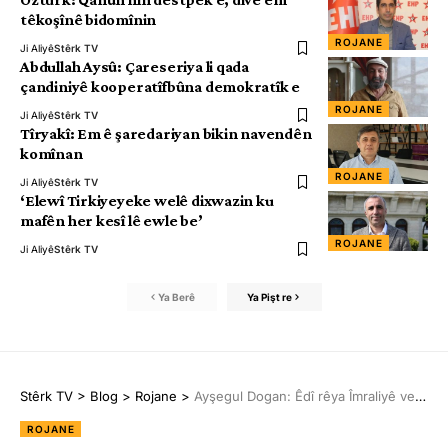
têkoşînê bidomînin
ROJANE
Ji Aliyê
Stêrk TV
Abdullah Aysû: Çareseriya li qada
çandiniyê kooperatîfbûna demokratîk e
ROJANE
Ji Aliyê
Stêrk TV
Tîryakî: Em ê şaredariyan bikin navendên
komînan
ROJANE
Ji Aliyê
Stêrk TV
‘Elewî Tirkiyeyeke welê dixwazin ku
mafên her kesî lê ewle be’
ROJANE
Ji Aliyê
Stêrk TV
Ya Berê
Ya Pişt re
Stêrk TV
>
Blog
>
Rojane
>
Ayşegul Dogan: Êdî rêya Îmraliyê vekin
ROJANE