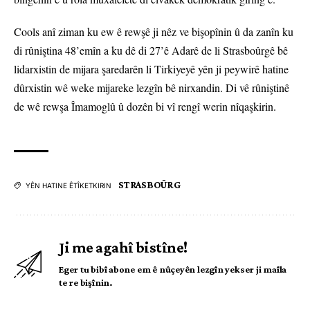
Cools anî ziman ku ew ê rewşê ji nêz ve bişopînin û da zanîn ku
di rûniştina 48’emîn a ku dê di 27’ê Adarê de li Strasboûrgê bê
lidarxistin de mijara şaredarên li Tirkiyeyê yên ji peywirê hatine
dûrxistin wê weke mijareke lezgîn bê nirxandin. Di vê rûniştinê
de wê rewşa Îmamoglû û dozên bi vî rengî werin nîqaşkirin.
STRASBOÛRG
YÊN HATINE ÊTÎKETKIRIN
Ji me agahî bistîne!
Eger tu bibî abone em ê nûçeyên lezgîn yekser ji maîla
te re bişînin.