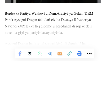
Berdevka Partiya Wekhevî û Demokrasiyê ya Gelan (DEM
Partî) Ayşegul Dogan têkildarî civîna Desteya Rêveberiya
Navendî (MYK) ku hêj didome û geşedanên di rojevê de li
navenda giştî ya partiyê daxuyaniyê da.
Ayşegul Dogan bal kişand ser çalakiyên li Stenbolê hatin
destpêkirin û got, “Ji ber vê yekê em li kolan û qadan in. Ji ber
Vê Nûçeyê Bixwîne
gelek sedeman em nerazîbûna xwe dikin yek. Em daxwazên
xwe yên wekhevî, azadî û edaletê bilind dikin.”
Ayşegul Dogan got, “Civîna me ya Lijneya Rêveberiya Navendî
bi nirxandina pîrozbahiya Newrozê dest pê kir. Yek ji mijarên
me yên sereke jî ev bû. Pîrozbahiya Newrozê ya ku me di 11’ê
Adarê de dabû destpêkirin, wê sibe li hinek cihan bidome. Em
dikarin bibêjin ku ji duh ve temam bûye. Hefteya Newrozê bi
Li Ser Şopa Heqîqetê
pîrozbahiyê bi heybet doh bi dawî bû.”