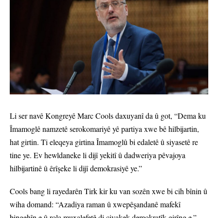
Li ser navê Kongreyê Marc Cools daxuyanî da û got, “Dema ku
Îmamoglê namzetê serokomariyê yê partiya xwe bê hilbijartin,
hat girtin. Ti eleqeya girtina Îmamoglû bi edaletê û siyasetê re
tine ye. Ev hewldaneke li dijî yekitî û dadweriya pêvajoya
hilbijartinê û êrîşeke li dijî demokrasiyê ye.”
Cools bang li rayedarên Tirk kir ku van sozên xwe bi cih bînin û
wiha domand: “Azadiya raman û xwepêşandanê mafekî
bingehîn e û rola muxalefetê di civakek demokratîk girîng e.”