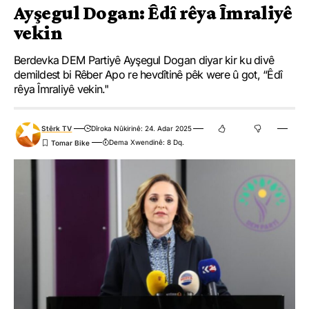
Ayşegul Dogan: Êdî rêya Îmraliyê
vekin
Berdevka DEM Partiyê Ayşegul Dogan diyar kir ku divê
demildest bi Rêber Apo re hevdîtinê pêk were û got, “Êdî
rêya Îmraliyê vekin."
Stêrk TV
Dîroka Nûkirinê: 24. Adar 2025
Dema Xwendinê: 8 Dq.