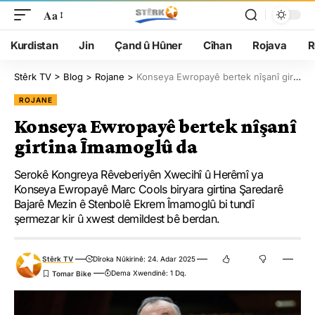
Aa
Kurdistan
Jin
Çand û Hûner
Cîhan
Rojava
R
Stêrk TV
>
Blog
>
Rojane
>
Konseya Ewropayê bertek nîşanî girtina Îmamoglû da
ROJANE
Konseya Ewropayê bertek nîşanî
girtina Îmamoglû da
Serokê Kongreya Rêveberiyên Xwecihî û Herêmî ya
Konseya Ewropayê Marc Cools biryara girtina Şaredarê
Bajarê Mezin ê Stenbolê Ekrem Îmamoglû bi tundî
şermezar kir û xwest demildest bê berdan.
Stêrk TV
Dîroka Nûkirinê: 24. Adar 2025
Dema Xwendinê: 1 Dq.