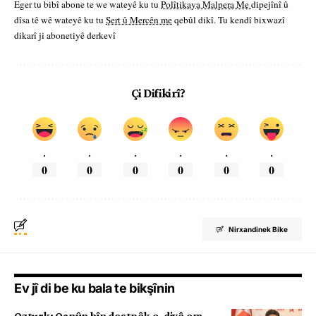
Eger tu bibî abone te we wateyê ku tu
Polîtikaya Malpera Me
dipejînî û
dîsa tê wê wateyê ku tu
Şert û Mercên me
qebûl dikî. Tu kendî bixwazî
dikarî ji abonetiyê derkevî
Çi Difikirî?
.
.
.
.
.
.
0
0
0
0
0
0
Nirxandinek Bike
Ev jî di be ku bala te bikşînin
Ozturk: Qanûn hîn destpêk e, divê em