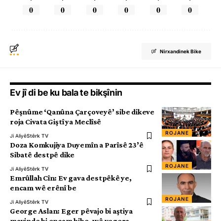
0
0
0
0
0
0
Nirxandinek Bike
Ev jî di be ku bala te bikşînin
Pêşnûme ‘Qanûna Çarçoveyê’ sibe dikeve
roja Civata Giştî ya Meclîsê
ROJANE
Ji Aliyê
Stêrk TV
Doza Komkujiya Duyemîn a Parîsê 23’ê
Sibatê destpê dike
ROJANE
Ji Aliyê
Stêrk TV
Emrûllah Cîn: Ev gava destpêkê ye,
encam wê erênî be
ROJANE
Ji Aliyê
Stêrk TV
George Aslan: Eger pêvajo bi aştiya
mayinde bi encam bibe, wê vegera