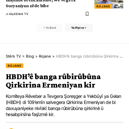
Suryaniyan zêde bibe
ROJANE
Ji Aliyê
Stêrk TV
Ya Berê
Ya Pişt re
Stêrk TV
>
Blog
>
Rojane
>
HBDH’ê banga rûbirûbûna Qirkirina Ermeniyan kir
ROJANE
HBDH’ê banga rûbirûbûna
Qirkirina Ermeniyan kir
Komîteya Rêveber a Tevgera Şoreşger a Yekbûyî ya Gelan
(HBDH) di 109’emîn salvegera Qirkirina Ermeniyan de bi
daxuyaniyeke nivîskî banqa rûbirûbûna qirkirinê û
hesabpirsîna faşîzmê kir.