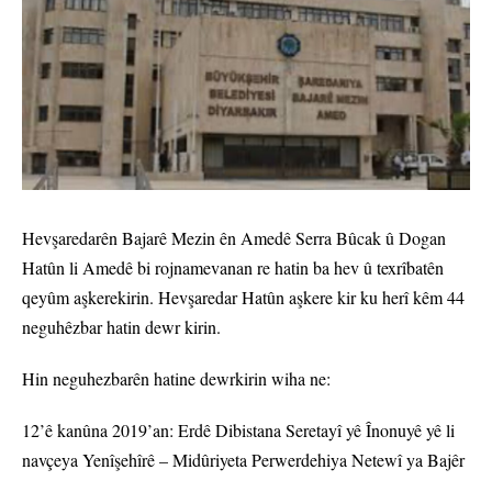
Hevşaredarên Bajarê Mezin ên Amedê Serra Bûcak û Dogan
Hatûn li Amedê bi rojnamevanan re hatin ba hev û texrîbatên
qeyûm aşkerekirin. Hevşaredar Hatûn aşkere kir ku herî kêm 44
neguhêzbar hatin dewr kirin.
Hin neguhezbarên hatine dewrkirin wiha ne:
12’ê kanûna 2019’an: Erdê Dibistana Seretayî yê Înonuyê yê li
navçeya Yenîşehîrê – Midûriyeta Perwerdehiya Netewî ya Bajêr