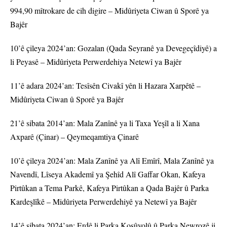
994,90 mîtrokare de cih digire – Midûriyeta Ciwan û Sporê ya
Bajêr
10’ê çileya 2024’an: Gozalan (Qada Seyranê ya Devegeçîdiyê) a
li Peyasê – Midûriyeta Perwerdehiya Netewî ya Bajêr
11’ê adara 2024’an: Tesîsên Civakî yên li Hazara Xarpêtê –
Midûriyeta Ciwan û Sporê ya Bajêr
21’ê sibata 2014’an: Mala Zanînê ya li Taxa Yeşîl a li Xana
Axparê (Çinar) – Qeymeqamtiya Çinarê
10’ê çileya 2024’an: Mala Zanînê ya Alî Emîrî, Mala Zanînê ya
Navendî, Lîseya Akademî ya Şehîd Alî Gaffar Okan, Kafeya
Pirtûkan a Tema Parkê, Kafeya Pirtûkan a Qada Bajêr û Parka
Kardeşlîkê – Midûriyeta Perwerdehiyê ya Netewî ya Bajêr
14’ê sibata 2024’an: Erdê li Parka Koşûyolû û Parka Newrozê ji