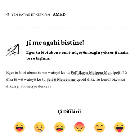
AMED
YÊN HATINE ÊTÎKETKIRIN
Ji me agahî bistîne!
Eger tu bibî abone em ê nûçeyên lezgîn yekser ji maîla
te re bişînin.
Eger tu bibî abone te we wateyê ku tu
Polîtikaya Malpera Me
dipejînî û
dîsa tê wê wateyê ku tu
Şert û Mercên me
qebûl dikî. Tu kendî bixwazî
dikarî ji abonetiyê derkevî
Çi Difikirî?
.
.
.
.
.
.