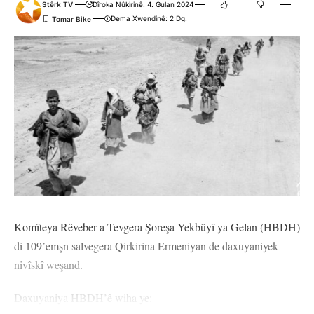
Stêrk TV
Dîroka Nûkirinê: 4. Gulan 2024
Dema Xwendinê: 2 Dq.
Komîteya Rêveber a Tevgera Şoreşa Yekbûyî ya Gelan (HBDH)
di 109’emşn salvegera Qirkirina Ermeniyan de daxuyaniyek
nivîskî weşand.
Daxuyaniya HBDH’ê wiha ye: