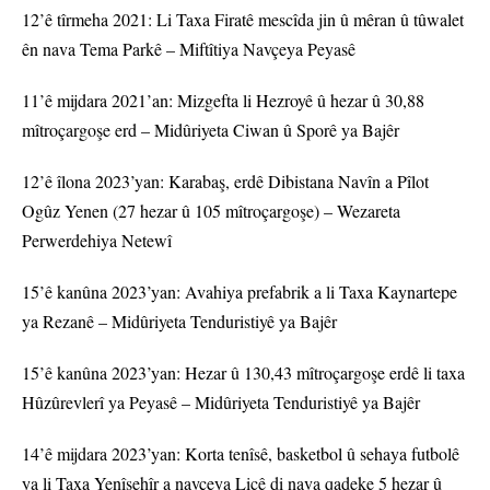
12’ê tîrmeha 2021: Li Taxa Firatê mescîda jin û mêran û tûwalet
ên nava Tema Parkê – Miftîtiya Navçeya Peyasê
11’ê mijdara 2021’an: Mizgefta li Hezroyê û hezar û 30,88
mîtroçargoşe erd – Midûriyeta Ciwan û Sporê ya Bajêr
12’ê îlona 2023’yan: Karabaş, erdê Dibistana Navîn a Pîlot
Ogûz Yenen (27 hezar û 105 mîtroçargoşe) – Wezareta
Perwerdehiya Netewî
15’ê kanûna 2023’yan: Avahiya prefabrik a li Taxa Kaynartepe
ya Rezanê – Midûriyeta Tenduristiyê ya Bajêr
15’ê kanûna 2023’yan: Hezar û 130,43 mîtroçargoşe erdê li taxa
Hûzûrevlerî ya Peyasê – Midûriyeta Tenduristiyê ya Bajêr
14’ê mijdara 2023’yan: Korta tenîsê, basketbol û sehaya futbolê
ya li Taxa Yenîşehîr a navçeya Licê di nava qadeke 5 hezar û