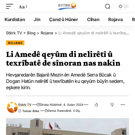
Aa
Kurdistan
Jin
Çand û Hûner
Cîhan
Rojava
R
Stêrk TV
>
Blog
>
Rojane
>
Li Amedê qeyûm di nelirêtî û texrîbatê de sînoran nas nakin
ROJANE
Li Amedê qeyûm di nelirêtî û
texrîbatê de sînoran nas nakin
Hevşaredarên Bajarê Mezin ên Amedê Serra Bûcak û
Dogan Hatûn nelirêtî û texrîbatên ku qeyûm bûyîn sedem,
eşkere kirin.
Stêrk TV
Dîroka Nûkirinê: 4. Gulan 2024
Dema Xwendinê: 3 Dq.