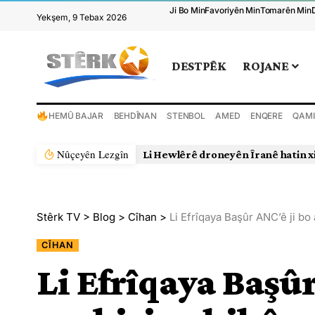
Ji Bo Min
Favoriyên Min
Tomarên Min
Yekşem, 9 Tebax 2026
DESTPÊK
ROJANE
HEMÛ BAJAR
BEHDÎNAN
STENBOL
AMED
ENQERE
QAMI
Nûçeyên Lezgîn
Li Hewlêrê droneyên Îranê hatin x
Stêrk TV
>
Blog
>
Cîhan
>
Li Efrîqaya Başûr ANC’ê ji bo
CÎHAN
Li Efrîqaya Başûr