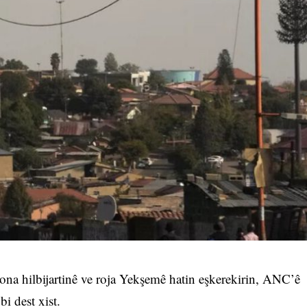
ona hilbijartinê ve roja Yekşemê hatin eşkerekirin, ANC’ê
bi dest xist.