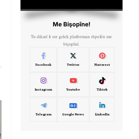
HD
00:00
Me Bişopîne!
Tu dikarî li ser gelek platforman rûpelên me
bişopînî.
Facebook
Twitter
Pinterest
Instagram
Youtube
Tiktok
Telegram
Google News
LinkedIn