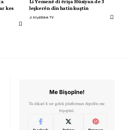
ta
Li Yemenê di êrişa Hûsiyan de 3
ar kes
leşkerên din hatin kuştin
Ji Aliyê
Stêrk TV
Me Bişopîne!
Tu dikarî li ser gelek platforman rûpelên me
bişopînî.
Facebook
Twitter
Pinterest