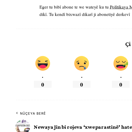
Eger tu bibî abone te we wateyê ku tu
Polîtikaya
dikî. Tu kendî bixwazî dikarî ji abonetiyê derkevî
Çi
.
.
.
0
0
0
NÛÇEYA BERÊ
Newaya Jin bi rojeva ‘xweparastinê’ hat