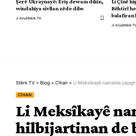
Şerê Ûkraynayê: Êriş dewam dikin,
Li Çînê h
windahiya sivîlan zêde dibe
Bêhtirî h
balafiran 
Ji Aliyê
Stêrk TV
Ji Aliyê
Stêrk T
Stêrk TV
>
Blog
>
Cîhan
>
Li Meksîkayê namzeta çepgir d
CÎHAN
Li Meksîkayê na
hilbijartinan de b