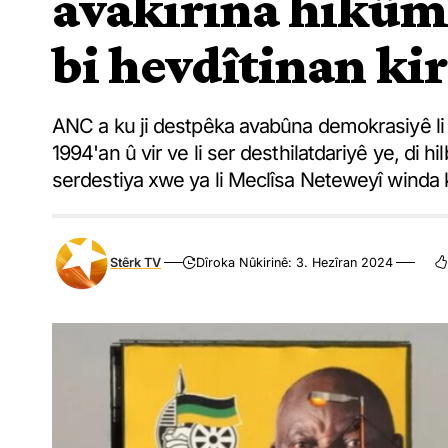
avakirina hikûme
bi hevdîtinan kir
ANC a ku ji destpêka avabûna demokrasiyê li E
1994'an û vir ve li ser desthilatdariyê ye, di 
serdestiya xwe ya li Meclîsa Neteweyî winda k
Stêrk TV
Dîroka Nûkirinê: 3. Hezîran 2024