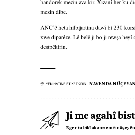
bandorek mezin ava kir. Xizanî her ku di
mezin dibe.
ANC’ê heta hilbijartina dawî bi 230 kurs
xwe diparêze. Lê belê ji bo ji rewşa heyî
destpêkirin.
NAVENDA NÜÇEYA
YÊN HATINE ÊTÎKETKIRIN
Ji me agahî bist
Eger tu bibî abone em ê nûçeyên l