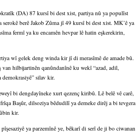
ratîk (DA) 87 kursî bi dest xist, partiya nû ya populîst
erokê berê Jakob Zûma jî 49 kursî bi dest xist. MK’ê ya
asîma fermî ya ku encamên hevpar lê hatin eşkerekirin,
tiya wî gelek deng winda kir jî di merasîmê de amade bû.
van hilbijartinên qanûndanînê ku wekî “azad, adil,
a demokrasiyê” silav kir.
teweyî bi dengdayîneke xurt qezenç kiribû. Lê belê vê carê,
rîqa Başûr, dilsoziya bêdudilî ya demeke dirêj a bi tevgera
ûbin kir.
pîşesaziyê ya parzemînê ye, bêkarî di serî de ji bo ciwanan