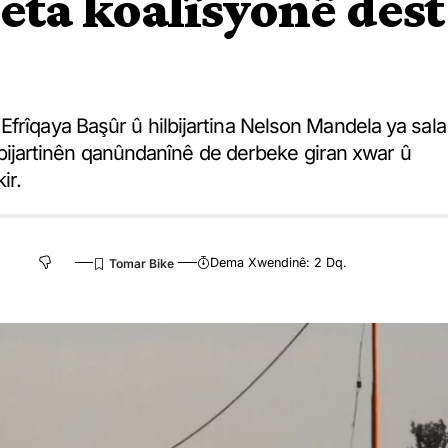
ta koalîsyonê dest
frîqaya Başûr û hilbijartina Nelson Mandela ya sala
hilbijartinên qanûndanînê de derbeke giran xwar û
ir.
Dema Xwendinê: 2 Dq.