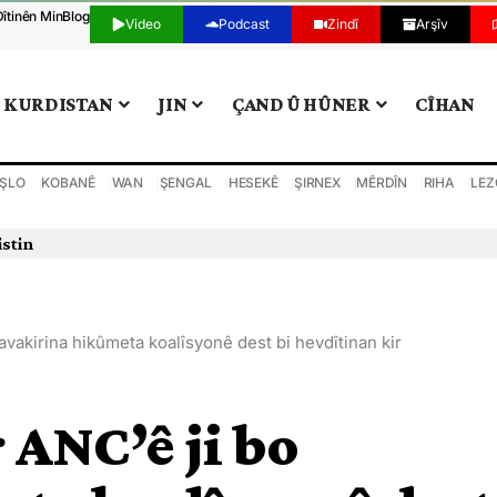
Dîtinên Min
Blog
Video
Podcast
Zindî
Arşîv
KURDISTAN
JIN
ÇAND Û HÛNER
CÎHAN
ŞLO
KOBANÊ
WAN
ŞENGAL
HESEKÊ
ŞIRNEX
MÊRDÎN
RIHA
LEZ
istin
 avakirina hikûmeta koalîsyonê dest bi hevdîtinan kir
 ANC’ê ji bo