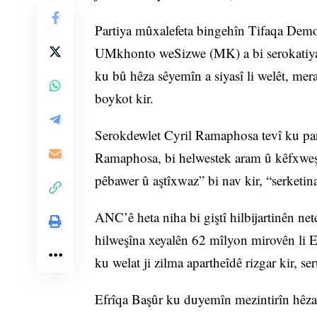
Partiya mûxalefeta bingehîn Tifaqa Demok
UMkhonto weSizwe (MK) a bi serokatiya s
ku bû hêza sêyemîn a siyasî li welêt, mer
boykot kir.
Serokdewlet Cyril Ramaphosa tevî ku par
Ramaphosa, bi helwestek aram û kêfxweş 
pêbawer û aştîxwaz” bi nav kir, “serketin
ANC’ê heta niha bi giştî hilbijartinên ne
hilweşîna xeyalên 62 mîlyon mirovên li Ef
ku welat ji zilma apartheîdê rizgar kir, ser
Efrîqa Başûr ku duyemîn mezintirîn hêza 