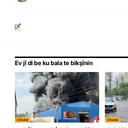
Ev jî di be ku bala te bikşînin
CÎHAN
CÎHAN