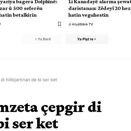
işyariya bagera Dolphinê:
Li Kanadayê alarma şewa
ezar û 500 seferên
daristanan: Zêdeyî 20 hez
hatin betalkirin
hatin veguhestin
V
Ji Aliyê
Stêrk TV
Ya Berê
Ya Pişt re
i hilbijartinan de bi ser ket
mzeta çepgir di
i ser ket