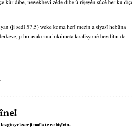
çe kûr dibe, newekhevî zêde dibe û rêjeyên sûcê her ku diç
iyan (ji sedî 57,5) weke koma herî mezin a siyasî hebûna
 derkeve, ji bo avakirina hikûmeta koalîsyonê hevdîtin da
N
îne!
ezgîn yekser ji maîla te re bişînin.