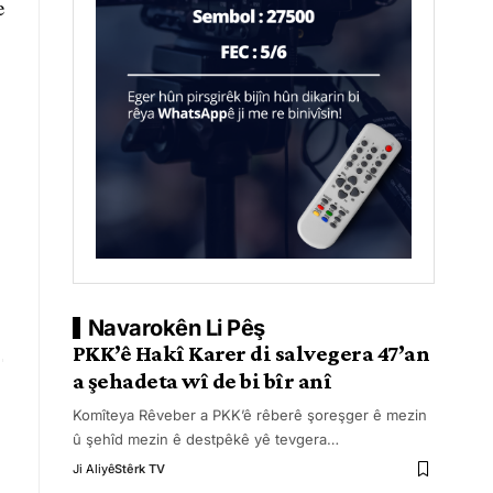
e
Navarokên Li Pêş
PKK’ê Hakî Karer di salvegera 47’an
a şehadeta wî de bi bîr anî
Komîteya Rêveber a PKK’ê rêberê şoreşger ê mezin
û şehîd mezin ê destpêkê yê tevgera
…
Ji Aliyê
Stêrk TV