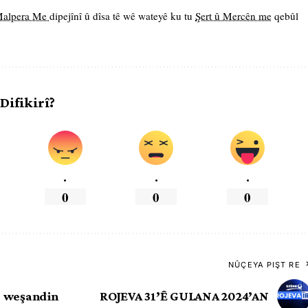
 Malpera Me
dipejînî û dîsa tê wê wateyê ku tu
Şert û Mercên me
qebûl
 Difikirî?
.
.
.
0
0
0
NÛÇEYA PIŞT RE
e weşandin
ROJEVA 31’Ê GULANA 2024’AN