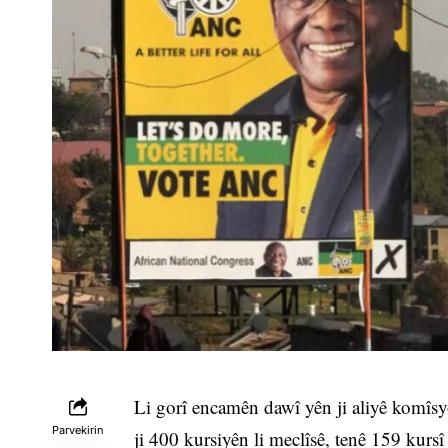
Li gorî encamên dawî yên ji aliyê komîsy
Parvekirin
ji 400 kursiyên li meclîsê, tenê 159 kursî 