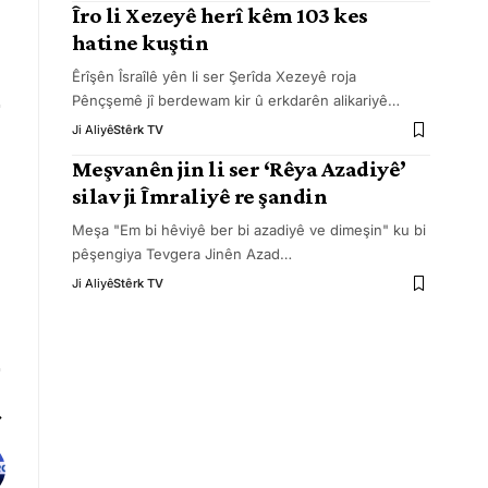
Îro li Xezeyê herî kêm 103 kes
hatine kuştin
Êrîşên Îsraîlê yên li ser Şerîda Xezeyê roja
Pênçşemê jî berdewam kir û erkdarên alikariyê
…
Ji Aliyê
Stêrk TV
Meşvanên jin li ser ‘Rêya Azadiyê’
silav ji Îmraliyê re şandin
Meşa "Em bi hêviyê ber bi azadiyê ve dimeşin" ku bi
pêşengiya Tevgera Jinên Azad
…
Ji Aliyê
Stêrk TV