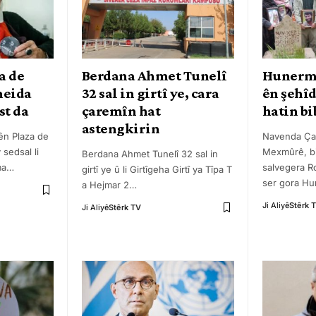
a de
Berdana Ahmet Tunelî
Hunerm
meida
32 sal in girtî ye, cara
ên şehî
st da
çaremîn hat
hatin bi
astengkirin
ên Plaza de
Navenda Ça
 sedsal li
Mexmûrê, b
Berdana Ahmet Tunelî 32 sal in
ma
…
salvegera Ro
girtî ye û li Girtîgeha Girtî ya Tîpa T
ser gora H
a Hejmar 2
…
Ji Aliyê
Stêrk 
Ji Aliyê
Stêrk TV