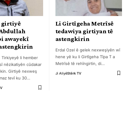
 girtiyê
Li Girtîgeha Metrîsê
Abdullah
tedawiya girtiyan tê
bi awayekî
astengkirin
 astengkirin
Erdal Ozel ê gelek nexweşiyên wî
hene yê ku li Girtîgeha Tîpa T a
n Tirkiyeyê li hember
Metrîsê tê rehîngirtin, di
…
asî nêzikatiyên cûdakar
kin. Girtiyê nexweş
Ji Aliyê
Stêrk TV
maz tevî ku 30
…
TV