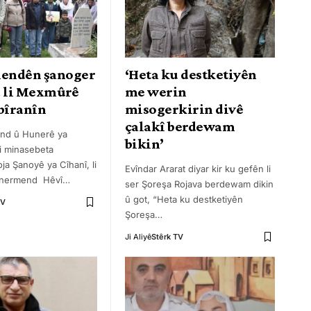
endên şanoger
‘Heta ku destketiyên
d li Mexmûrê
me werin
bîranîn
misogerkirin divê
çalakî berdewam
nd û Hunerê ya
bikin’
i minasebeta
ja Şanoyê ya Cîhanî, li
Evîndar Ararat diyar kir ku gefên li
unermend Hêvî
…
ser Şoreşa Rojava berdewam dikin
û got, “Heta ku destketiyên
TV
Şoreşa
…
Ji Aliyê
Stêrk TV