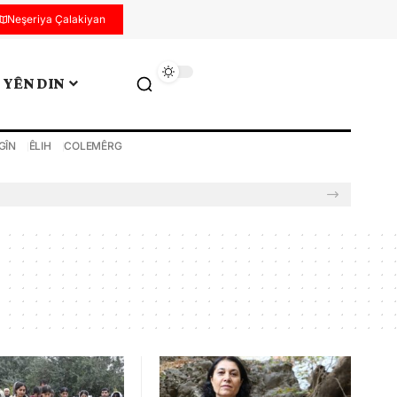
Neşeriya Çalakiyan
YÊN DIN
GÎN
ÊLIH
COLEMÊRG