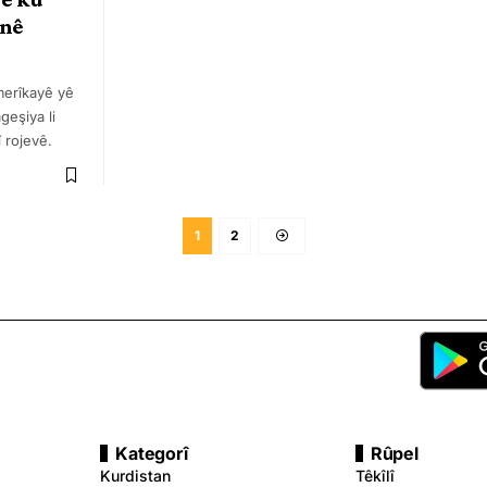
anê
merîkayê yê
ageşiya li
î rojevê.
1
2
Kategorî
Rûpel
Kurdistan
Têkîlî