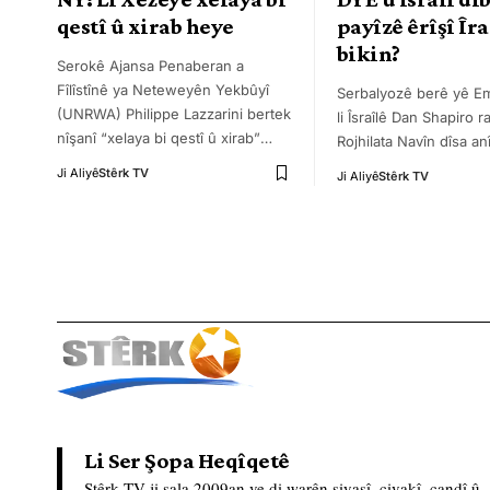
qestî û xirab heye
payîzê êrîşî Îr
bikin?
Serokê Ajansa Penaberan a
Fîlîstînê ya Neteweyên Yekbûyî
Serbalyozê berê yê E
(UNRWA) Philippe Lazzarini bertek
li Îsraîlê Dan Shapiro r
nîşanî “xelaya bi qestî û xirab”
…
Rojhilata Navîn dîsa an
Ji Aliyê
Stêrk TV
Ji Aliyê
Stêrk TV
Li Ser Şopa Heqîqetê
Stêrk TV ji sala 2009an ve di warên siyasî, civakî, çandî û