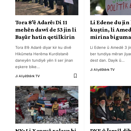
Tora 8’ê Adarê: Di 11
Li Edene du jin
mehên dawî de 53 jin li
kuştin, li Amed
Başûr hatin qetilkirin
mirina bigum
Tora 8’ê Adarê diyar kir ku divê
Li Edene û Amedê 3 jin
Hikûmeta Herêma Kurdistanê
ber tundiya mêran jiya
daneyên tundiyê yên li ser jinan
dest dan. Dayik û
…
eşkere bike
…
Ji Aliyê
Stêrk TV
Ji Aliyê
Stêrk TV
NY: Li Xezeyê xelaya bi
DYE û Îsraîl di