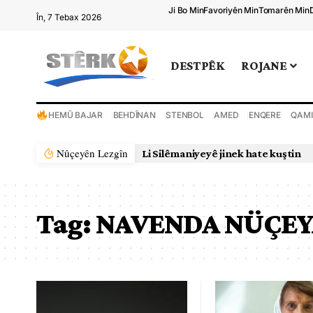
Ji Bo Min
Favoriyên Min
Tomarên Min
În, 7 Tebax 2026
DESTPÊK
ROJANE
HEMÛ BAJAR
BEHDÎNAN
STENBOL
AMED
ENQERE
QAMI
Nûçeyên Lezgîn
Li Silêmaniyeyê jinek hate kuştin
Tag:
NAVENDA NÜÇE