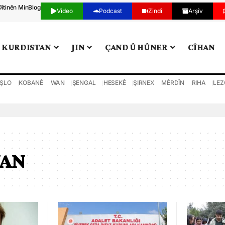
Dîtinên Min
Blog
Video
Podcast
Zindî
Arşîv
KURDISTAN
JIN
ÇAND Û HÛNER
CÎHAN
ŞLO
KOBANÊ
WAN
ŞENGAL
HESEKÊ
ŞIRNEX
MÊRDÎN
RIHA
LEZ
YAN