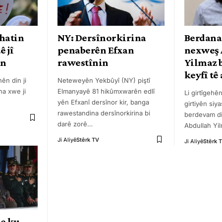
 hatin
NY: Dersînorkirina
Berdana
ê jî
penaberên Efxan
nexweş 
an
rawestînin
Yilmaz 
keyfî tê
ên din ji
Neteweyên Yekbûyî (NY) piştî
na xwe ji
Elmanyayê 81 hikûmxwarên edlî
Li girtîgehê
yên Efxanî dersînor kir, banga
girtiyên siy
rawestandina dersînorkirina bi
berdevam di
darê zorê
…
Abdullah Yil
Ji Aliyê
Stêrk TV
Ji Aliyê
Stêrk 
be ku