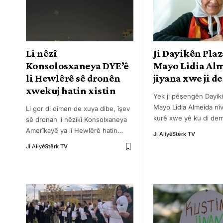
Li nêzî
Ji Dayikên Plaz
Konsolosxaneya DYE’ê
Mayo Lidia Al
li Hewlêrê sê dronên
jiyana xwe ji de
xwekuj hatin xistin
Yek ji pêşengên Dayik
Mayo Lidia Almeida nîv
Li gor di dîmen de xuya dibe, îşev
kurê xwe yê ku di de
sê dronan li nêzîkî Konsolxaneya
Amerîkayê ya li Hewlêrê hatin
…
Ji Aliyê
Stêrk TV
Ji Aliyê
Stêrk TV