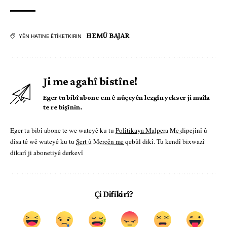
HEMÛ BAJAR
YÊN HATINE ÊTÎKETKIRIN
Ji me agahî bistîne!
Eger tu bibî abone em ê nûçeyên lezgîn yekser ji maîla
te re bişînin.
Eger tu bibî abone te we wateyê ku tu
Polîtikaya Malpera Me
dipejînî û
dîsa tê wê wateyê ku tu
Şert û Mercên me
qebûl dikî. Tu kendî bixwazî
dikarî ji abonetiyê derkevî
Çi Difikirî?