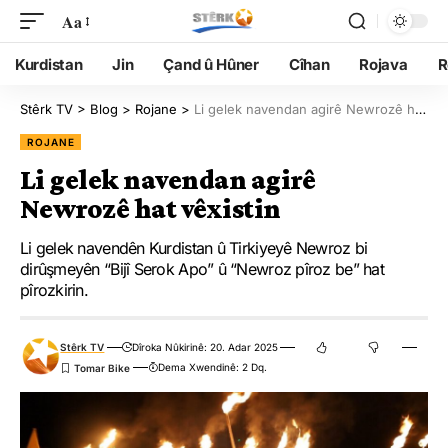
Aa
Kurdistan
Jin
Çand û Hûner
Cîhan
Rojava
R
Stêrk TV
>
Blog
>
Rojane
>
Li gelek navendan agirê Newrozê hat vêxistin
ROJANE
Li gelek navendan agirê
Newrozê hat vêxistin
Li gelek navendên Kurdistan û Tirkiyeyê Newroz bi
dirûşmeyên “Bijî Serok Apo” û “Newroz pîroz be” hat
pîrozkirin.
Stêrk TV
Dîroka Nûkirinê: 20. Adar 2025
Dema Xwendinê: 2 Dq.