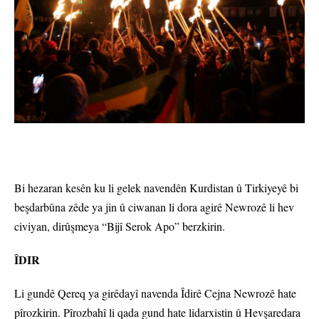
Bi hezaran kesên ku li gelek navendên Kurdistan û Tirkiyeyê bi
beşdarbûna zêde ya jin û ciwanan li dora agirê Newrozê li hev
civiyan, dirûşmeya “Bijî Serok Apo” berzkirin.
ÎDIR
Li gundê Qereq ya girêdayî navenda Îdirê Cejna Newrozê hate
pîrozkirin. Pîrozbahî li qada gund hate lidarxistin û Hevşaredara