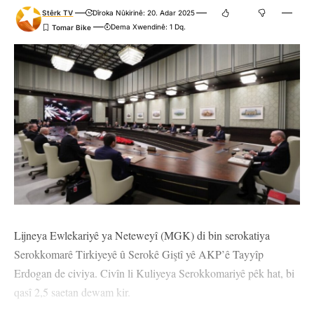
Stêrk TV
Dîroka Nûkirinê: 20. Adar 2025
Dema Xwendinê: 1 Dq.
Lijneya Ewlekariyê ya Neteweyî (MGK) di bin serokatiya
Serokkomarê Tirkiyeyê û Serokê Giştî yê AKP’ê Tayyîp
Erdogan de civiya. Civîn li Kuliyeya Serokkomariyê pêk hat, bi
qasî 2,5 saetan dewam kir.