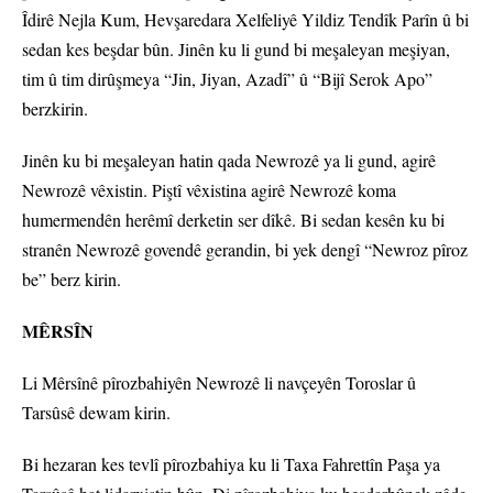
Îdirê Nejla Kum, Hevşaredara Xelfeliyê Yildiz Tendîk Parîn û bi
sedan kes beşdar bûn. Jinên ku li gund bi meşaleyan meşiyan,
tim û tim dirûşmeya “Jin, Jiyan, Azadî” û “Bijî Serok Apo”
berzkirin.
Jinên ku bi meşaleyan hatin qada Newrozê ya li gund, agirê
Newrozê vêxistin. Piştî vêxistina agirê Newrozê koma
humermendên herêmî derketin ser dîkê. Bi sedan kesên ku bi
stranên Newrozê govendê gerandin, bi yek dengî “Newroz pîroz
be” berz kirin.
MÊRSÎN
Li Mêrsînê pîrozbahiyên Newrozê li navçeyên Toroslar û
Tarsûsê dewam kirin.
Bi hezaran kes tevlî pîrozbahiya ku li Taxa Fahrettîn Paşa ya