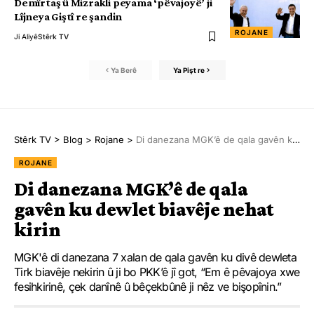
Demîrtaş û Mizrakli peyama ‘pêvajoyê’ ji
Lîjneya Giştî re şandin
ROJANE
Ji Aliyê
Stêrk TV
Ya Berê
Ya Pişt re
Stêrk TV
>
Blog
>
Rojane
>
Di danezana MGK’ê de qala gavên ku dewlet biavêje nehat kirin
ROJANE
Di danezana MGK’ê de qala
gavên ku dewlet biavêje nehat
kirin
MGK'ê di danezana 7 xalan de qala gavên ku divê dewleta
Tirk biavêje nekirin û ji bo PKK’ê jî got, “Em ê pêvajoya xwe
fesihkirinê, çek danînê û bêçekbûnê ji nêz ve bişopînin.”