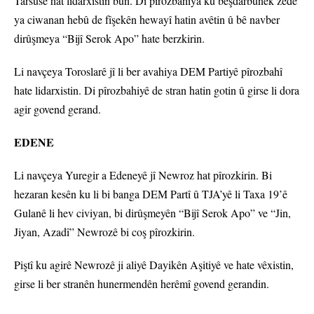
Tarsûsê hat lidarxistin bûn. Di pîrozbahiya ku beşdarbûnek zêde
ya ciwanan hebû de fîşekên hewayî hatin avêtin û bê navber
dirûşmeya “Bijî Serok Apo” hate berzkirin.
Li navçeya Toroslarê jî li ber avahiya DEM Partiyê pîrozbahî
hate lidarxistin. Di pîrozbahiyê de stran hatin gotin û girse li dora
agir govend gerand.
EDENE
Li navçeya Yuregir a Edeneyê jî Newroz hat pîrozkirin. Bi
hezaran kesên ku li bi banga DEM Partî û TJA’yê li Taxa 19’ê
Gulanê li hev civiyan, bi dirûşmeyên “Bijî Serok Apo” ve “Jin,
Jiyan, Azadî” Newrozê bi coş pîrozkirin.
Piştî ku agirê Newrozê ji aliyê Dayikên Aşitiyê ve hate vêxistin,
girse li ber stranên hunermendên herêmî govend gerandin.