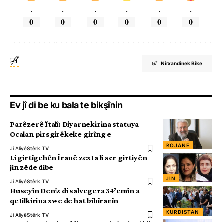
.
.
.
.
.
.
0
0
0
0
0
0
Nirxandinek Bike
Ev jî di be ku bala te bikşînin
Parêzerê Îtalî: Diyarnekirina statuya
Ocalan pirsgirêkeke girîng e
ROJANE
Ji Aliyê
Stêrk TV
Li girtîgehên Îranê zexta li ser girtiyên
jin zêde dibe
JIN
Ji Aliyê
Stêrk TV
Huseyîn Denîz di salvegera 34’emîn a
qetilkirina xwe de hat bibîranîn
KURDISTAN
Ji Aliyê
Stêrk TV