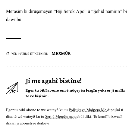
Merasîm bi dirûşemeyên “Bijî Serok Apo” û “Şehîd namirin” bi
dawî bû.
MEXMÛR
YÊN HATINE ÊTÎKETKIRIN
Ji me agahî bistîne!
Eger tu bibî abone em ê nûçeyên lezgîn yekser ji maîla
te re bişînin.
Eger tu bibî abone te we wateyê ku tu
Polîtikaya Malpera Me
dipejînî û
dîsa tê wê wateyê ku tu
Şert û Mercên me
qebûl dikî. Tu kendî bixwazî
dikarî ji abonetiyê derkevî