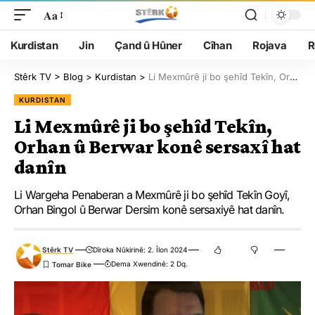
Aa
Kurdistan
Jin
Çand û Hûner
Cîhan
Rojava
R
Stêrk TV
>
Blog
>
Kurdistan
>
Li Mexmûrê ji bo şehîd Tekîn, Orhan û Berwar konê sersaxî hat danîn
KURDISTAN
Li Mexmûrê ji bo şehîd Tekîn,
Orhan û Berwar konê sersaxî hat
danîn
Li Wargeha Penaberan a Mexmûrê ji bo şehîd Tekîn Goyî,
Orhan Bingol û Berwar Dersim konê sersaxiyê hat danîn.
Stêrk TV
Dîroka Nûkirinê: 2. Îlon 2024
Dema Xwendinê: 2 Dq.