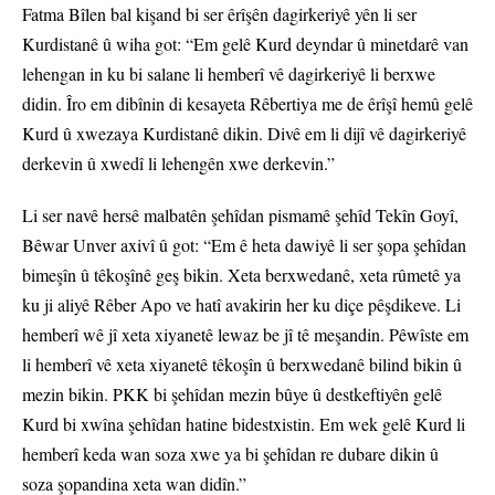
Fatma Bîlen bal kişand bi ser êrîşên dagirkeriyê yên li ser
Kurdistanê û wiha got: “Em gelê Kurd deyndar û minetdarê van
lehengan in ku bi salane li hemberî vê dagirkeriyê li berxwe
didin. Îro em dibînin di kesayeta Rêbertiya me de êrîşî hemû gelê
Kurd û xwezaya Kurdistanê dikin. Divê em li dijî vê dagirkeriyê
derkevin û xwedî li lehengên xwe derkevin.”
Li ser navê hersê malbatên şehîdan pismamê şehîd Tekîn Goyî,
Bêwar Unver axivî û got: “Em ê heta dawiyê li ser şopa şehîdan
bimeşîn û têkoşînê geş bikin. Xeta berxwedanê, xeta rûmetê ya
ku ji aliyê Rêber Apo ve hatî avakirin her ku diçe pêşdikeve. Li
hemberî wê jî xeta xiyanetê lewaz be jî tê meşandin. Pêwîste em
li hemberî vê xeta xiyanetê têkoşîn û berxwedanê bilind bikin û
mezin bikin. PKK bi şehîdan mezin bûye û destkeftiyên gelê
Kurd bi xwîna şehîdan hatine bidestxistin. Em wek gelê Kurd li
hemberî keda wan soza xwe ya bi şehîdan re dubare dikin û
soza şopandina xeta wan didîn.”