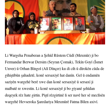
Li Wargeha Penaberan a Şehîd Rûstem Cûdî (Mexmûr) ji bo
Fermandar Berwar Dersim (Seyran Çomak), Tekîn Goyî (Îsmet
Unver) û Orhan Bîngol (Alî Dînçer) ku di cih û dîrokên cûda de
gihiştibûn şahadetê, konê sersaxiyê hat danîn. Gel û endamên
saziyên wargehê berê xwe dan konê sersaxiyê û sersaxî ji
malbatê re xwestin. Li konê sersaxiyê ji bo giyanê şehîdan
deqeyek rêz hate girtin. Piştî rêzgirtinê li ser navê her sê meclîsên
wargehê Hevseroka Şaredariya Mexmûrê Fatma Bîlen axivî.