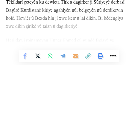
Têkildarî çeteyên ku dewleta Tirk a dagirker ji Sûriyeyê derbasî
Başûrê Kurdistanê kiriye agahiyên nû, belgeyên nû derdikevin
holê. Hewlêr û Bexda hîn jî xwe kerr û lal dikin. Bi bêdengiya
xwe dibin şirîkê vê talan û dagirkeriyê.
Herî dawî rojnamevan Huner Ehmed çû gundê Belavê yê
navçeya Amediyê ya Dihokê û dîmenê wan çeteyan kişand ku
Vê Nûçeyê Bixwîne
dewleta Tirk ew li herêmê bi cih kiriye.
Rojnamevan Huner Ehmed diyar kir ku çeteyên li herêmê hatine
bicihkirin riya wan dirêj e û bi hev re bi Erebî diaxivin.
Huner Ehmed got, “Hejmara çeteyên ku dewleta Tirk ji bo
dagirkirina Başûrê Kurdistanê li herêmê bi cih kiriye digihêje
600 kesî. Çete hemû ji Efrînê û Cindirêsê hatine anîn û niha di
avakirina baregehên leşkerî yên nû de têne bikaranîn.”
Li Ser Şopa Heqîqetê
Stêrk TV ji sala 2009an ve di warên siyasî, civakî, çandî û hunerî de
Berdevkê YNK’ê di 7’ê Tîrmeha 2024’an de bi daxuyaniyekê
weşanê dike. Bi nêrîna azadiya jinê û avakirina civakeke demokratîk,