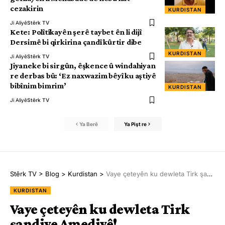
cezakirin
KURDISTAN
Ji Aliyê
Stêrk TV
Kete: Polîtîkayên şerê taybet ên li dijî
Dersimê bi qirkirina çandî kûrtir dibe
KURDISTAN
Ji Aliyê
Stêrk TV
Jiyaneke bi sirgûn, êşkence û windahiyan
re derbas bû: ‘Ez naxwazim bêyî ku aştiyê
bibînim bimrim’
KURDISTAN
Ji Aliyê
Stêrk TV
Ya Berê
Ya Pişt re
Stêrk TV
>
Blog
>
Kurdistan
>
Vaye çeteyên ku dewleta Tirk şandiye Amediyê!
KURDISTAN
Vaye çeteyên ku dewleta Tirk
şandiye Amediyê!