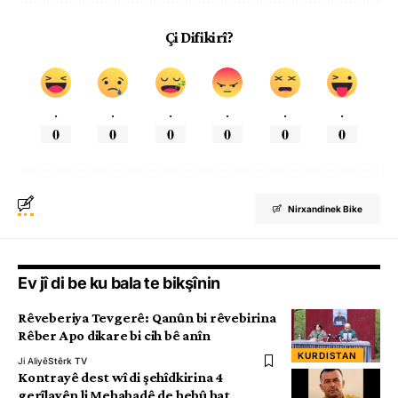
Çi Difikirî?
.
.
.
.
.
.
0
0
0
0
0
0
Nirxandinek Bike
Ev jî di be ku bala te bikşînin
Rêveberiya Tevgerê: Qanûn bi rêvebirina
Rêber Apo dikare bi cih bê anîn
KURDISTAN
Ji Aliyê
Stêrk TV
Kontrayê dest wî di şehîdkirina 4
gerîlayên li Mehabadê de hebû hat