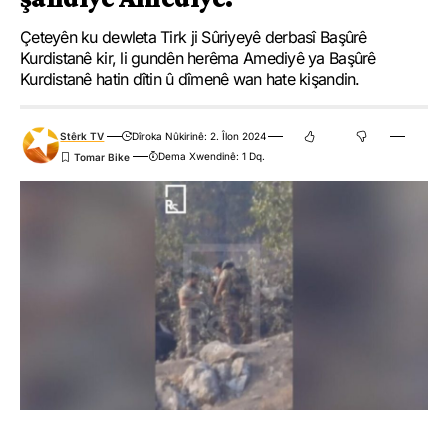
Çeteyên ku dewleta Tirk ji Sûriyeyê derbasî Başûrê
Kurdistanê kir, li gundên herêma Amediyê ya Başûrê
Kurdistanê hatin dîtin û dîmenê wan hate kişandin.
Stêrk TV
Dîroka Nûkirinê: 2. Îlon 2024
Dema Xwendinê: 1 Dq.