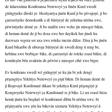
de lidarxistina Konferansa Neteweyî ya Jinên Kurd xwedî
girîngiyeke dîrokî ye. Hestiyariya jinên Kurd ji bo pêvajoyê, ji bo
çareseriyeke demokratîk a di Sûriyeyê de yekirina nêrîna xwe,
pêwîstiyeke demê ye. Ji bo mafên xwe weke jin misoger bikin,
di heman demê de ji bo doza xwe her dayikek her jinek ku
daxwaza vegera ser axa xwe roleke mezin dilîze. Dîsa ji bo jinên
Kurd bikaribe di siberoja Sûriyeyê de xwedî deng û reng be,
hebûna xwe berbiçav bike, di çareseriyê de roleke esasî bilîze, di
komîteyên bên avakirin de pêwîst e misoger cihê xwe bigre.
Ev konferans xwedî wê girîngiyê ye ku jin bi yek dengî
pêşengtiya Yekîtiya Neteweyî ya giştî bikin. Di heman demê de
jî Rojavayê Kurdistanê dikare bi yekitiya Kurd pêşengiyê ji
Kongreyeke Neteweyî ya Kurdistanê re jî bike. Li ser esasê hêza
hemû jinên ku beşdarî vê konferansê dibin bi nêrîna xwe, bi
pêşinyarên xwe yên ku bikevin xizmeta Yekitiya Neteweyî û