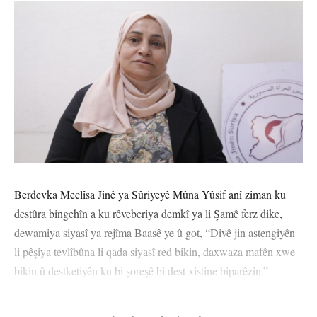
Berdevka Meclîsa Jinê ya Sûriyeyê Mûna Yûsif anî ziman ku
destûra bingehîn a ku rêveberiya demkî ya li Şamê ferz dike,
dewamiya siyasî ya rejîma Baasê ye û got, “Divê jin astengiyên
li pêşiya tevlîbûna li qada siyasî red bikin, daxwaza mafên xwe
bikin û destketiyên ku bi şoreşê bi dest xistine biparêzin.”
Berdevk Mûna Yûsif li ser destûra bingehîn a demkî ya Sûriyeyê