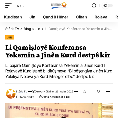
Aa
Kurdistan
Jin
Çand û Hûner
Cîhan
Rojava
R
Stêrk TV
>
Blog
>
Jin
>
Li Qamişloyê Konferansa Yekemîn a Jinên Kurd destpê kir
JIN
Li Qamişloyê Konferansa
Yekemîn a Jinên Kurd destpê kir
Li bajarê Qamişloyê Konferansa Yekemîn a Jinên Kurd li
Rojavayê Kurdistanê bi dirûşmeya “Bi pêşengiya Jinên Kurd
Yekîtiya Netewî ya Kurd Misoger dibe” destpê kir.
Stêrk TV
Dîroka Nûkirinê: 23. Adar 2025
Dema Xwendinê: 5 Dq.