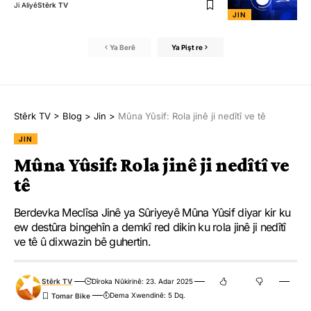
Ji Aliyê
Stêrk TV
JIN
Ya Berê
Ya Pişt re
Stêrk TV
>
Blog
>
Jin
>
Mûna Yûsif: Rola jinê ji nedîtî ve tê
JIN
Mûna Yûsif: Rola jinê ji nedîtî ve
tê
Berdevka Meclîsa Jinê ya Sûriyeyê Mûna Yûsif diyar kir ku
ew destûra bingehîn a demkî red dikin ku rola jinê ji nedîtî
ve tê û dixwazin bê guhertin.
Stêrk TV
Dîroka Nûkirinê: 23. Adar 2025
Dema Xwendinê: 5 Dq.