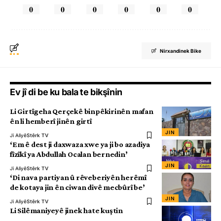
0
0
0
0
0
0
Nirxandinek Bike
Ev jî di be ku bala te bikşînin
Li Girtîgeha Qerçekê binpêkirinên mafan
ên li hemberî jinên girtî
JIN
Ji Aliyê
Stêrk TV
‘Em ê dest ji daxwaza xwe ya ji bo azadiya
fîzîkî ya Abdullah Ocalan bernedin’
JIN
Ji Aliyê
Stêrk TV
‘Di nava partiyan û rêveberiyên herêmî
de kotaya jin ên ciwan divê mecbûrî be’
JIN
Ji Aliyê
Stêrk TV
Li Silêmaniyeyê jinek hate kuştin