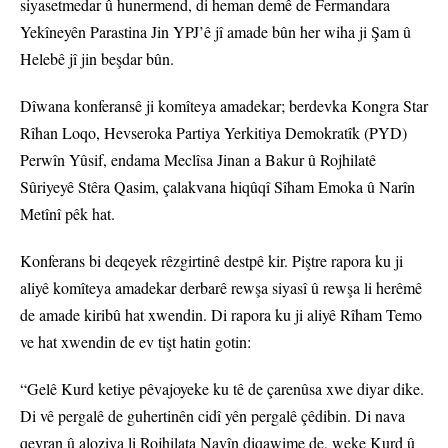
siyasetmedar û hunermend, di heman demê de Fermandara
Yekîneyên Parastina Jin YPJ’ê jî amade bûn her wiha ji Şam û
Helebê jî jin beşdar bûn.
Dîwana konferansê ji komîteya amadekar; berdevka Kongra Star
Rîhan Loqo, Hevseroka Partiya Yerkitiya Demokratîk (PYD)
Perwîn Yûsif, endama Meclîsa Jinan a Bakur û Rojhilatê
Sûriyeyê Stêra Qasim, çalakvana hiqûqî Sîham Emoka û Narîn
Metînî pêk hat.
Konferans bi deqeyek rêzgirtinê destpê kir. Piştre rapora ku ji
aliyê komîteya amadekar derbarê rewşa siyasî û rewşa li herêmê
de amade kiribû hat xwendin. Di rapora ku ji aliyê Rîham Temo
ve hat xwendin de ev tişt hatin gotin:
“Gelê Kurd ketiye pêvajoyeke ku tê de çarenûsa xwe diyar dike.
Di vê pergalê de guhertinên cidî yên pergalê çêdibin. Di nava
qeyran û aloziya li Rojhilata Navîn diqawime de, weke Kurd û