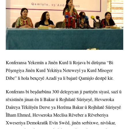
Konferansa Yekemîn a Jinên Kurd li Rojava bi dirûşma “Bi
Pêşengiya Jinên Kurd Yekitiya Neteweyî ya Kurd Misoger
Dibe” li hola bexçeyê Azadî ya li bajarê Qamişlo destpê kir.
Konferans bi beşdarbûna 300 delegeyan ji partiyên siyasî, sazî û
rêxistinên jinan ên li Bakur û Rojhilatê Sûriyeyê, Hevseroka
Daîreya Têkiliyên Derve ya Herêma Bakur û Rojhilatê Sûriyeyê
Îlham Ehmed, Hevseroka Meclîsa Rêveber a Rêveberiya
Xweseriya Demokratîk Evîn Swêd, jinên serbixwe, nivîskar,