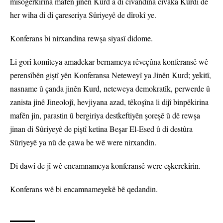
misogerkirina mafên jinên Kurd a di civandina civaka Kurdî de
her wiha di di çareseriya Sûriyeyê de dîrokî ye.
Konferans bi nirxandina rewşa siyasî didome.
Li gorî komîteya amadekar bernameya rêveçûna konferansê wê
perensîbên giştî yên Konferansa Neteweyî ya Jinên Kurd; yekitî,
nasname û çanda jinên Kurd, neteweya demokratîk, perwerde û
zanista jinê Jineolojî, hevjiyana azad, têkoşîna li dijî binpêkirina
mafên jin, parastin û bergiriya destkeftiyên şoreşê û dê rewşa
jinan di Sûriyeyê de piştî ketina Beşar El-Esed û di destûra
Sûriyeyê ya nû de çawa be wê were nirxandin.
Di dawî de jî wê encamnameya konferansê were eşkerekirin.
Konferans wê bi encamnameyekê bê qedandin.