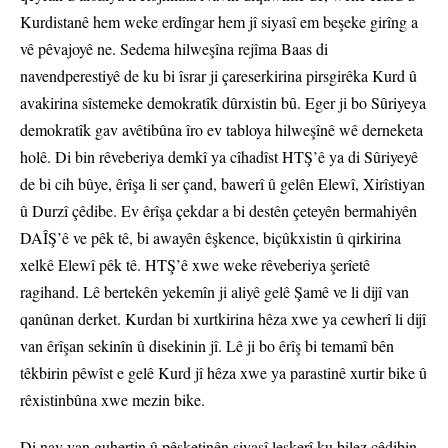
Kurdistanê hem weke erdîngar hem jî siyasî em beşeke girîng a
vê pêvajoyê ne. Sedema hilweşîna rejîma Baas di
navendperestiyê de ku bi îsrar ji çareserkirina pirsgirêka Kurd û
avakirina sîstemeke demokratîk dûrxistin bû. Eger ji bo Sûriyeya
demokratîk gav avêtibûna îro ev tabloya hilweşînê wê derneketa
holê. Di bin rêveberiya demkî ya cîhadîst HTŞ’ê ya di Sûriyeyê
de bi cih bûye, êrîşa li ser çand, bawerî û gelên Elewî, Xirîstiyan
û Durzî çêdibe. Ev êrîşa çekdar a bi destên çeteyên bermahiyên
DAÎŞ’ê ve pêk tê, bi awayên êşkence, biçûkxistin û qirkirina
xelkê Elewî pêk tê. HTŞ’ê xwe weke rêveberiya şerîetê
ragihand. Lê bertekên yekemîn ji aliyê gelê Şamê ve li dijî van
qanûnan derket. Kurdan bi xurtkirina hêza xwe ya cewherî li dijî
van êrîşan sekinîn û disekinin jî. Lê ji bo êrîş bi temamî bên
têkbirin pêwîst e gelê Kurd jî hêza xwe ya parastinê xurtir bike û
rêxistinbûna xwe mezin bike.
Di nav van guhertin û pêşketinên siyasî leşkerî ku bilez çêdibin