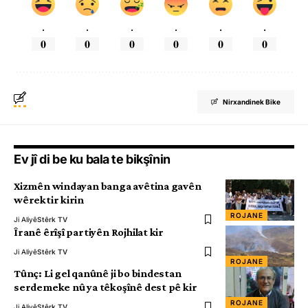
.
.
.
.
.
.
0
0
0
0
0
0
Nirxandinek Bike
Ev jî di be ku bala te bikşînin
Xizmên windayan banga avêtina gavên
wêrektir kirin
ROJANE
Ji Aliyê
Stêrk TV
Îranê êrîşî partiyên Rojhilat kir
Ji Aliyê
Stêrk TV
ROJANE
Tûnç: Li gel qanûnê ji bo bindestan
serdemeke nû ya têkoşînê dest pê kir
ROJANE
Ji Aliyê
Stêrk TV