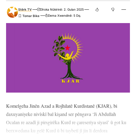
Stêrk TV
Dîroka Nûkirinê: 2. Gulan 2025
Dema Xwendinê: 5 Dq.
Komelgeha Jinên Azad a Rojhilatê Kurdistanê (KJAR), bi
daxuyaniyeke nivîskî bal kişand ser pêngava ‘Ji Abdullah
Ocalan re azadî ji pirsgirêka Kurd re çareseriya siyasî’ û got ku
berxwedana ku gelê Kurd û bi taybetî jî jin li derdora