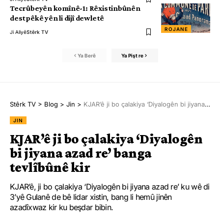
Tecrûbeyên komînê-1: Rêxistinbûnên
destpêkê yên li dijî dewletê
ROJANE
Ji Aliyê
Stêrk TV
Ya Berê
Ya Pişt re
Stêrk TV
>
Blog
>
Jin
>
KJAR’ê ji bo çalakiya ‘Diyalogên bi jiyana azad re’ banga tevlîbûnê kir
JIN
KJAR’ê ji bo çalakiya ‘Diyalogên
bi jiyana azad re’ banga
tevlîbûnê kir
KJAR’ê, ji bo çalakiya ‘Diyalogên bi jiyana azad re’ ku wê di
3’yê Gulanê de bê lidar xistin, bang li hemû jinên
azadîxwaz kir ku beşdar bibin.