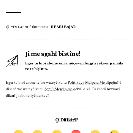
HEMÛ BAJAR
YÊN HATINE ÊTÎKETKIRIN
Ji me agahî bistîne!
Eger tu bibî abone em ê nûçeyên lezgîn yekser ji maîla
te re bişînin.
Eger tu bibî abone te we wateyê ku tu
Polîtikaya Malpera Me
dipejînî û
dîsa tê wê wateyê ku tu
Şert û Mercên me
qebûl dikî. Tu kendî bixwazî
dikarî ji abonetiyê derkevî
Çi Difikirî?