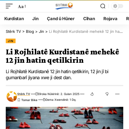
Aa
Kurdistan
Jin
Çand û Hûner
Cîhan
Rojava
R
Stêrk TV
>
Blog
>
Jin
>
Li Rojhilatê Kurdistanê mehekê 12 jin hatin qetilkirin
JIN
Li Rojhilatê Kurdistanê mehekê
12 jin hatin qetilkirin
Li Rojhilatê Kurdistanê 12 jin hatin qetilkirin, 12 jin jî bi
gumanbarî jiyana xwe ji dest dan.
Stêrk TV
Dîroka Nûkirinê: 2. Gulan 2025
Dema Xwendinê: 1 Dq.