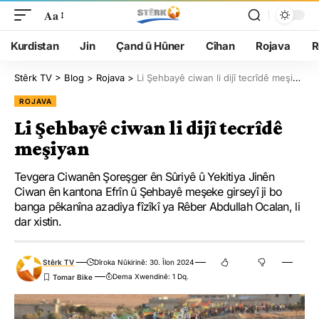
Aa
Kurdistan
Jin
Çand û Hûner
Cîhan
Rojava
R
Stêrk TV
>
Blog
>
Rojava
>
Li Şehbayê ciwan li dijî tecrîdê meşiyan
ROJAVA
Li Şehbayê ciwan li dijî tecrîdê
meşiyan
Tevgera Ciwanên Şoreşger ên Sûriyê û Yekitiya Jinên
Ciwan ên kantona Efrîn û Şehbayê meşeke girseyî ji bo
banga pêkanîna azadiya fîzîkî ya Rêber Abdullah Ocalan, li
dar xistin.
Stêrk TV
Dîroka Nûkirinê: 30. Îlon 2024
Dema Xwendinê: 1 Dq.