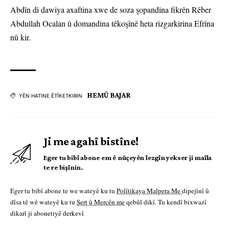
Abdîn di dawiya axaftina xwe de soza şopandina fikrên Rêber
Abdullah Ocalan û domandina têkoşînê heta rizgarkirina Efrîna
nû kir.
HEMÛ BAJAR
YÊN HATINE ÊTÎKETKIRIN
Ji me agahî bistîne!
Eger tu bibî abone em ê nûçeyên lezgîn yekser ji maîla
te re bişînin.
Eger tu bibî abone te we wateyê ku tu
Polîtikaya Malpera Me
dipejînî û
dîsa tê wê wateyê ku tu
Şert û Mercên me
qebûl dikî. Tu kendî bixwazî
dikarî ji abonetiyê derkevî