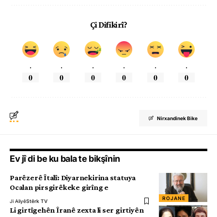
Çi Difikirî?
.
.
.
.
.
.
0
0
0
0
0
0
Nirxandinek Bike
Ev jî di be ku bala te bikşînin
Parêzerê Îtalî: Diyarnekirina statuya
Ocalan pirsgirêkeke girîng e
ROJANE
Ji Aliyê
Stêrk TV
Li girtîgehên Îranê zexta li ser girtiyên