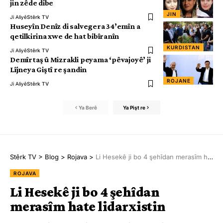
jin zêde dibe
JIN
Ji Aliyê
Stêrk TV
Huseyîn Denîz di salvegera 34’emîn a
qetilkirina xwe de hat bibîranîn
KURDISTAN
Ji Aliyê
Stêrk TV
Demîrtaş û Mizrakli peyama ‘pêvajoyê’ ji
Lîjneya Giştî re şandin
ROJANE
Ji Aliyê
Stêrk TV
Ya Berê
Ya Pişt re
Stêrk TV
>
Blog
>
Rojava
>
Li Hesekê ji bo 4 şehîdan merasîm hate lidarxistin
ROJAVA
Li Hesekê ji bo 4 şehîdan
merasîm hate lidarxistin