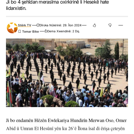
Ji bo 4 şehîdan merasîma oxirkirinê li Hesekê hate
lidarxistin.
Stêrk TV
Dîroka Nûkirinê: 29. Îlon 2024
Dema Xwendinê: 2 Dq.
Ji bo endamên Hêzên Ewlekariya Hundirîn Merwan Oso, Omer
Abid û Umran El Hesûnî yên ku 26’ê Îlona îsal di êrişa çeteyên