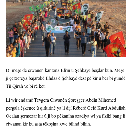
Di meşê de ciwanên kantona Efrîn û Şehbayê beşdar bûn. Meşê
ji çerxerêya bajarokê Ehdas ê Şehbayê dest pê kir û ber bi gundê
Til Qirah ve bi rê ket.
Li wir endamê Tevgera Ciwanên Şoreşger Abdîn Mihemed
pergala êşkence û qirkirinê ya li dijî Rêberê Gelê Kurd Abdullah
Ocalan şermezar kir û ji bo pêkanîna azadiya wî ya fîzîkî bang li
ciwanan kir ku asta têkoşîna xwe bilind bikin.