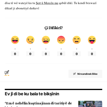
dîsa tê wê wateyê ku tu
Şert û Mercên me
qebûl dikî. Tu kendî bixwazî
dikarî ji abonetiyê derkevî
Çi Difikirî?
.
.
.
.
.
.
0
0
0
0
0
0
Nirxandinek Bike
Ev jî di be ku bala te bikşînin
‘Em ê nehêlin kuştina jinan di taritiyê de