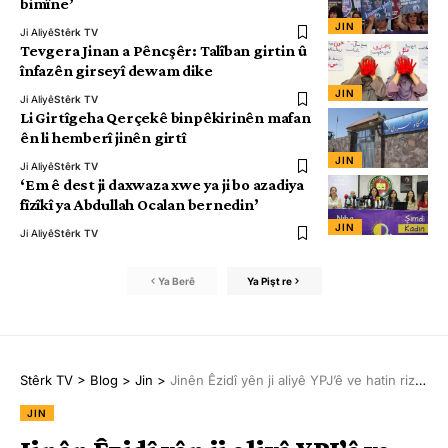
bimîne’
JIN
Ji Aliyê
Stêrk TV
Tevgera Jinan a Pêncşêr: Talîban girtin û
înfazên girseyî dewam dike
JIN
Ji Aliyê
Stêrk TV
Li Girtîgeha Qerçekê binpêkirinên mafan
ên li hemberî jinên girtî
JIN
Ji Aliyê
Stêrk TV
‘Em ê dest ji daxwaza xwe ya ji bo azadiya
fîzîkî ya Abdullah Ocalan bernedin’
JIN
Ji Aliyê
Stêrk TV
Ya Berê
Ya Pişt re
Stêrk TV
>
Blog
>
Jin
>
Jinên Êzidî yên ji aliyê YPJ’ê ve hatin rizgarkirin tevlî meşê bûn
JIN