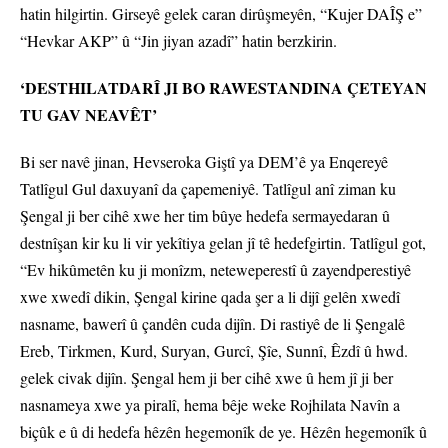
hatin hilgirtin. Girseyê gelek caran dirûşmeyên, “Kujer DAÎŞ e”
“Hevkar AKP” û “Jin jiyan azadî” hatin berzkirin.
‘DESTHILATDARÎ JI BO RAWESTANDINA ÇETEYAN
TU GAV NEAVÊT’
Bi ser navê jinan, Hevseroka Giştî ya DEM’ê ya Enqereyê
Tatlîgul Gul daxuyanî da çapemeniyê. Tatlîgul anî ziman ku
Şengal ji ber cihê xwe her tim bûye hedefa sermayedaran û
destnîşan kir ku li vir yekîtiya gelan jî tê hedefgirtin. Tatlîgul got,
“Ev hikûmetên ku ji monîzm, neteweperestî û zayendperestiyê
xwe xwedî dikin, Şengal kirine qada şer a li dijî gelên xwedî
nasname, bawerî û çandên cuda dijîn. Di rastiyê de li Şengalê
Ereb, Tirkmen, Kurd, Suryan, Gurcî, Şîe, Sunnî, Êzdî û hwd.
gelek civak dijîn. Şengal hem ji ber cihê xwe û hem jî ji ber
nasnameya xwe ya piralî, hema bêje weke Rojhilata Navîn a
biçûk e û di hedefa hêzên hegemonîk de ye. Hêzên hegemonîk û