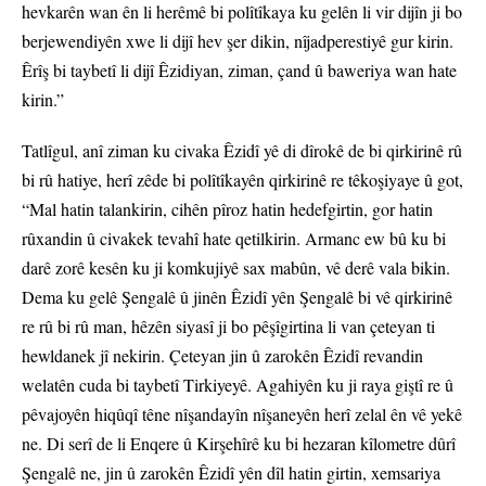
hevkarên wan ên li herêmê bi polîtîkaya ku gelên li vir dijîn ji bo
berjewendiyên xwe li dijî hev şer dikin, nîjadperestiyê gur kirin.
Êrîş bi taybetî li dijî Êzidiyan, ziman, çand û baweriya wan hate
kirin.”
Tatlîgul, anî ziman ku civaka Êzidî yê di dîrokê de bi qirkirinê rû
bi rû hatiye, herî zêde bi polîtîkayên qirkirinê re têkoşiyaye û got,
“Mal hatin talankirin, cihên pîroz hatin hedefgirtin, gor hatin
rûxandin û civakek tevahî hate qetilkirin. Armanc ew bû ku bi
darê zorê kesên ku ji komkujiyê sax mabûn, vê derê vala bikin.
Dema ku gelê Şengalê û jinên Êzidî yên Şengalê bi vê qirkirinê
re rû bi rû man, hêzên siyasî ji bo pêşîgirtina li van çeteyan ti
hewldanek jî nekirin. Çeteyan jin û zarokên Êzidî revandin
welatên cuda bi taybetî Tirkiyeyê. Agahiyên ku ji raya giştî re û
pêvajoyên hiqûqî têne nîşandayîn nîşaneyên herî zelal ên vê yekê
ne. Di serî de li Enqere û Kirşehîrê ku bi hezaran kîlometre dûrî
Şengalê ne, jin û zarokên Êzidî yên dîl hatin girtin, xemsariya