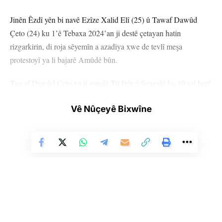
Jinên Êzdî yên bi navê Ezîze Xalid Elî (25) û Tawaf Dawûd
Çeto (24) ku 1’ê Tebaxa 2024’an ji destê çetayan hatin
rizgarkirin, di roja sêyemîn a azadiya xwe de tevlî meşa
protestoyî ya li bajarê Amûdê bûn.
Tawaf Dawûd Çeto ya ji gundê Til Izêr ê Şengalê ku 10 sal berê
ji aliyê çeteyên DAÎŞ’ê ve hatibû revandin wiha got: “Ji ber ez di
Vê Nûçeyê Bixwîne
nava xizimê xwe de me ez kêfxweş im, ez spasiya YPJ`ê dikim
ku min xilas kir.”
Tawaf Çeto da zanîn ku 10 sal ji bo wan bi zehmetî derbas bûn
û wiha got: “Ji bo me ev rojeke xemgîne, ev roj nayê jibîrkirin.
Me xwest bi beşdariya meşê kêfa civaka xwe bînin.”
YPJ`ê ragihandibû ku Ezîze Xalid li Kampa Holê hatiye rizagar
kirin, Tawaf Çeto jî li ser sînorê Sûriyê-Iraqê dema hewl dida
Li Ser Şopa Heqîqetê