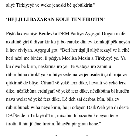
aliyê Tirkiyeyê ve weke jenosîd bê qebûlkirin.”
‘HÊJ JÎ LI BAZARAN KOLE TÊN FIROTIN’
Piştî daxuyaniyê Berdevka DEM Partiyê Ayşegul Dogan mafê
axaftinê girt û diyar kir ku ji bo careke din ev komkujî pêk neyên
li hev civiyan. Ayşegul got, “Berî her tiştî ji aliyê fezayî ve li cihê
herî nêzî me binêre, li pêşiya Meclisa Mezin a Tirkiyeyê ye. Ya
ku divê bê kirin, naskirina îro ye. Tê wateya îro zanîn û
rûbirûbûna dîrokî ya ku bûye sedema vê jenosîdê û çi di roja vê
qirkirinê de bûye. Cîrantî vê yekê ferz dike, hevaltî vê yekê ferz
dike, nêzîkbûna erdnîgarî vê yekê ferz dike, nêzîkbûna bi kurdên
nava welat vê yekê ferz dike. Lê deh sal derbas bûn, bila ev
rûbirûbûnek wiha neyê kirin, hê jî odeyên DarkWeb yên di destê
DAÎŞê de li Tirkiyê dîl in, mixabin li bazarên koleyan têne
firotin û hîn jî têne firotin. Îdiayên pir giran hene.”