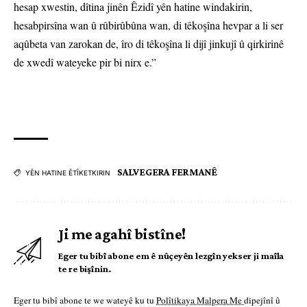
hesap xwestin, dîtina jinên Êzidî yên hatine windakirin,
hesabpirsîna wan û rûbirûbûna wan, di têkoşîna hevpar a li ser
aqûbeta van zarokan de, îro di têkoşîna li dijî jinkujî û qirkirinê
de xwedî wateyeke pir bi nirx e.”
SALVEGERA FERMANÊ
YÊN HATINE ÊTÎKETKIRIN
Ji me agahî bistîne!
Eger tu bibî abone em ê nûçeyên lezgîn yekser ji maîla
te re bişînin.
Eger tu bibî abone te we wateyê ku tu
Polîtikaya Malpera Me
dipejînî û