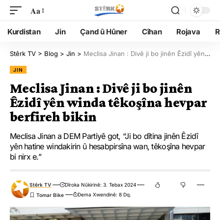
Aa
Kurdistan
Jin
Çand û Hûner
Cîhan
Rojava
R
Stêrk TV
>
Blog
>
Jin
>
Meclisa Jinan : Divê ji bo jinên Êzidî yên winda têkoşîna hevpar berfireh bikin
JIN
Meclisa Jinan : Divê ji bo jinên
Êzidî yên winda têkoşîna hevpar
berfireh bikin
Meclisa Jinan a DEM Partiyê got, “Ji bo dîtina jinên Êzidî
yên hatine windakirin û hesabpirsîna wan, têkoşîna hevpar
bi nirx e.”
Stêrk TV
Dîroka Nûkirinê: 3. Tebax 2024
Dema Xwendinê: 8 Dq.