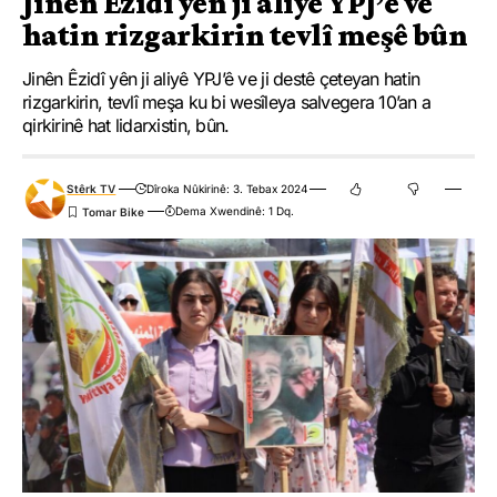
Jinên Êzidî yên ji aliyê YPJ’ê ve
hatin rizgarkirin tevlî meşê bûn
Jinên Êzidî yên ji aliyê YPJ’ê ve ji destê çeteyan hatin
rizgarkirin, tevlî meşa ku bi wesîleya salvegera 10’an a
qirkirinê hat lidarxistin, bûn.
Stêrk TV
Dîroka Nûkirinê: 3. Tebax 2024
Dema Xwendinê: 1 Dq.