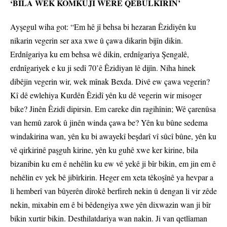
‘BILA WEK KOMKUJÎ WERE QEBÛLKIRIN’
Ayşegul wiha got: “Em hê jî behsa bi hezaran Êzidiyên ku
nikarin vegerin ser axa xwe û çawa dikarin bijîn dikin.
Erdnîgariya ku em behsa wê dikin, erdnîgariya Şengalê,
erdnîgariyek e ku ji sedî 70’ê Êzidiyan lê dijîn. Niha hinek
dibêjin vegerin wir, wek mînak Bexda. Divê ew çawa vegerin?
Kî dê ewlehiya Kurdên Êzidî yên ku dê vegerin wir misoger
bike? Jinên Êzidî dipirsin. Em careke din ragihînin; Wê çarenûsa
van hemû zarok û jinên winda çawa be? Yên ku bûne sedema
windakirina wan, yên ku bi awayekî beşdarî vî sûcî bûne, yên ku
vê qirkirinê paşguh kirine, yên ku guhê xwe ker kirine, bila
bizanibin ku em ê nehêlin ku ew vê yekê ji bîr bikin, em jin em ê
nehêlin ev yek bê jibîrkirin. Heger em xeta têkoşînê ya hevpar a
li hemberî van bûyerên dîrokê berfireh nekin û dengan li vir zêde
nekin, mixabin em ê bi bêdengiya xwe yên dixwazin wan ji bîr
bikin xurtir bikin. Desthilatdariya wan nakin. Ji van qetlîaman