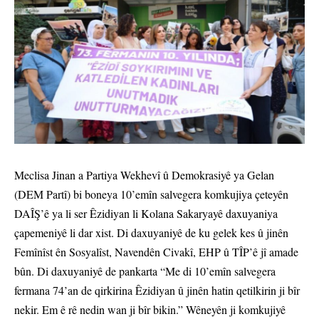
Meclisa Jinan a Partiya Wekhevî û Demokrasiyê ya Gelan
(DEM Partî) bi boneya 10’emîn salvegera komkujiya çeteyên
DAÎŞ’ê ya li ser Êzidiyan li Kolana Sakaryayê daxuyaniya
çapemeniyê li dar xist. Di daxuyaniyê de ku gelek kes û jinên
Femînîst ên Sosyalîst, Navendên Civakî, EHP û TÎP’ê jî amade
bûn. Di daxuyaniyê de pankarta “Me di 10’emîn salvegera
fermana 74’an de qirkirina Êzidiyan û jinên hatin qetilkirin ji bîr
nekir. Em ê rê nedin wan ji bîr bikin.” Wêneyên ji komkujiyê