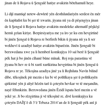
jinan de li Rojava û Şengalê hatiye avakirin bêtehamulî heye.
Li dijî mantiqê netew-dewletê yên desthilatdariyên serdest ên mêr
ên kapîtalîst ku bi şer tê xwarin, jiyana nû ya di pêşengiya jinan
de li Şengal û Rojava hatiye avakirin modeleke alternatîf pêşkêşî
hemû gelan kiriye. Berpirsiyariya me ya îro ye ku em hevgirtinê
bi jinên Şengal û Rojava re berfireh bikin û jiyana nû ya li ser
wekhevî û azadiyê hatiye avakirin biparêzin. Jinên Şengalê bi
berxwedana xwe ya li hemberî komkujiya 10 sal berê li Şengalê
pêk hat ji bo jinên cîhanê bûne mînak. Roj roja parastina vê
jiyana bi hev re û bi xurtî xurtkirina hevgirtina bi jinên Şengal û
Rojava re ye. Têkoşîna azadiya jinê ya li Rojhilata Navîn bilind
dibe, têkoşînek pir mezin e ku bi vê polîtîkaya şer û polîtîkayên
qirkirinê yên ji aliyê hêzên tarî û çeteyên hevkar ve tê meşandin,
nayê fêhmkirin. Berxwedana jinên Êzidî îspata herî mezin a vê
yekê ye. Ji bo rêzgirtina ji vê têkoşînê re, divê komkujiya ku
çeteyên DAÎŞ’ê di 3’ê Tebaxa 2014’an de li Şengalê pêk anî ji