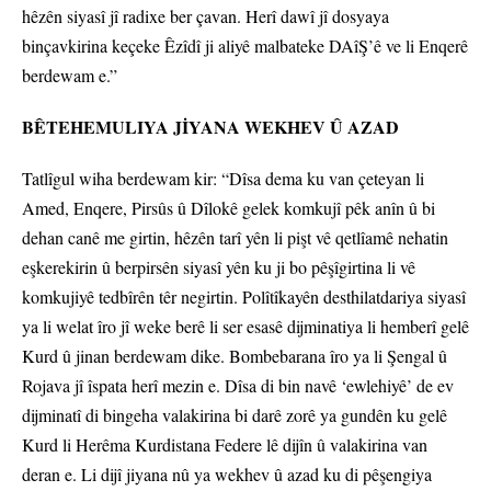
hêzên siyasî jî radixe ber çavan. Herî dawî jî dosyaya
binçavkirina keçeke Êzîdî ji aliyê malbateke DAîŞ’ê ve li Enqerê
berdewam e.”
BÊTEHEMULIYA JİYANA WEKHEV Û AZAD
Tatlîgul wiha berdewam kir: “Dîsa dema ku van çeteyan li
Amed, Enqere, Pirsûs û Dîlokê gelek komkujî pêk anîn û bi
dehan canê me girtin, hêzên tarî yên li pişt vê qetlîamê nehatin
eşkerekirin û berpirsên siyasî yên ku ji bo pêşîgirtina li vê
komkujiyê tedbîrên têr negirtin. Polîtîkayên desthilatdariya siyasî
ya li welat îro jî weke berê li ser esasê dijminatiya li hemberî gelê
Kurd û jinan berdewam dike. Bombebarana îro ya li Şengal û
Rojava jî îspata herî mezin e. Dîsa di bin navê ‘ewlehiyê’ de ev
dijminatî di bingeha valakirina bi darê zorê ya gundên ku gelê
Kurd li Herêma Kurdistana Federe lê dijîn û valakirina van
deran e. Li dijî jiyana nû ya wekhev û azad ku di pêşengiya