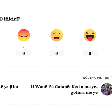
 Difikirî?
.
.
.
0
0
0
NÛÇEYA PIŞT RE
 ya ji bo
Li Wanê 1’ê Gulanê: Ked a me ye,
gotin a me ye