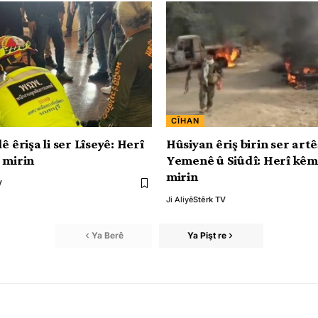
CÎHAN
ê êrişa li ser Lîseyê: Herî
Hûsiyan êriş birin ser art
 mirin
Yemenê û Siûdî: Herî kêm
mirin
V
Ji Aliyê
Stêrk TV
Ya Berê
Ya Pişt re