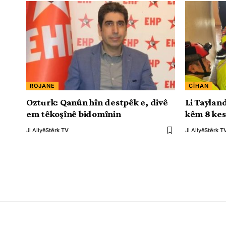
ROJANE
CÎHAN
Ozturk: Qanûn hîn destpêk e, divê
Li Tayland
em têkoşînê bidomînin
kêm 8 kes
Ji Aliyê
Stêrk TV
Ji Aliyê
Stêrk T