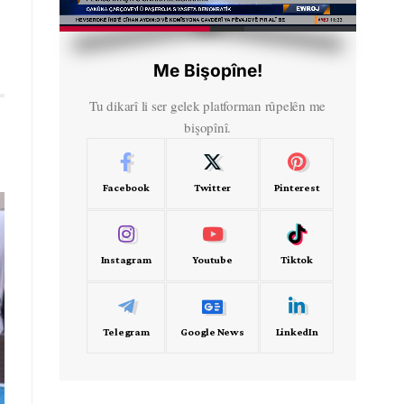
HD
00:42
Me Bişopîne!
Tu dikarî li ser gelek platforman rûpelên me
bişopînî.
Facebook
Twitter
Pinterest
Instagram
Youtube
Tiktok
Telegram
Google News
LinkedIn