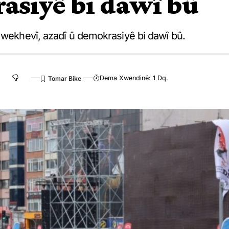
siyê bi dawî bû
n wekhevî, azadî û demokrasiyê bi dawî bû.
Dema Xwendinê: 1 Dq.