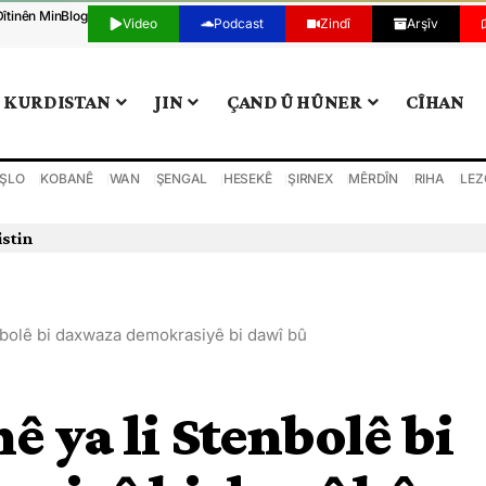
Dîtinên Min
Blog
Video
Podcast
Zindî
Arşîv
KURDISTAN
JIN
ÇAND Û HÛNER
CÎHAN
ŞLO
KOBANÊ
WAN
ŞENGAL
HESEKÊ
ŞIRNEX
MÊRDÎN
RIHA
LEZ
istin
enbolê bi daxwaza demokrasiyê bi dawî bû
ê ya li Stenbolê bi