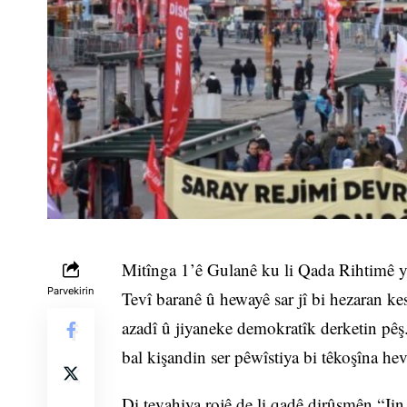
Mitînga 1’ê Gulanê ku li Qada Rihtimê ya
Parvekirin
Tevî baranê û hewayê sar jî bi hezaran ke
azadî û jiyaneke demokratîk derketin pêş
bal kişandin ser pêwîstiya bi têkoşîna he
Di tevahiya rojê de li qadê dirûşmên “Jin