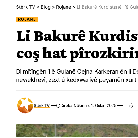
Stêrk TV
>
Blog
>
Rojane
>
Li Bakurê Kurdistanê 1’ê Gul
ROJANE
Li Bakurê Kurdis
coş hat pîrozkiri
Di mîtîngên 1'ê Gulanê Cejna Karkeran ên li Der
newekhevî, zext û kedxwariyê peyamên xurt h
Stêrk TV
Dîroka Nûkirinê: 1. Gulan 2025