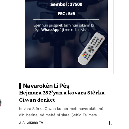
Navarokên Li Pêş
Hejmara 252’yan a kovara Stêrka
Ciwan derket
Kovara Stêrka Ciwan ku her meh naverokên nû
dihilberîne, vê mehê bi şîara ‘Şehîd Talîmata
…
Ji Aliyê
Stêrk TV