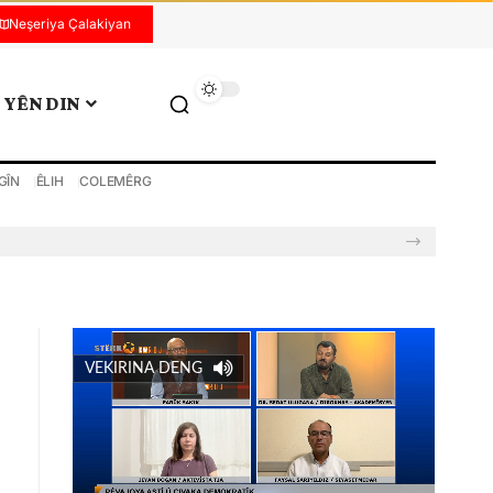
Neşeriya Çalakiyan
YÊN DIN
GÎN
ÊLIH
COLEMÊRG
VEKIRINA DENG