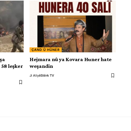
ÇAND Û HÛNER
êşa
Hejmara nû ya Kovara Huner hate
 58 leşker
weşandin
Ji Aliyê
Stêrk TV