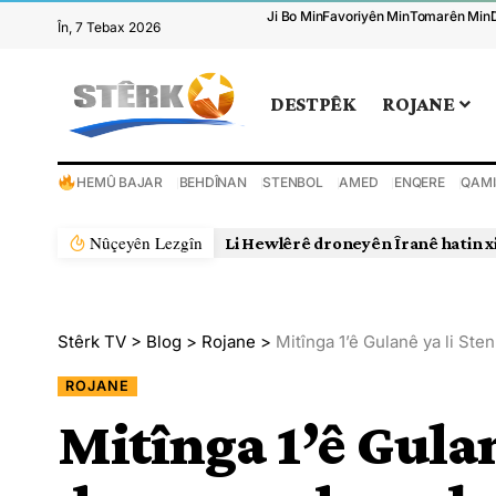
Ji Bo Min
Favoriyên Min
Tomarên Min
În, 7 Tebax 2026
DESTPÊK
ROJANE
HEMÛ BAJAR
BEHDÎNAN
STENBOL
AMED
ENQERE
QAMI
Nûçeyên Lezgîn
Li Hewlêrê droneyên Îranê hatin x
Stêrk TV
>
Blog
>
Rojane
>
Mitînga 1’ê Gulanê ya li St
ROJANE
Mitînga 1’ê Gulan