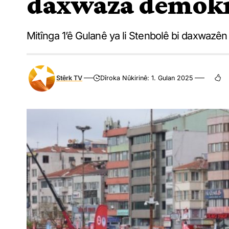
daxwaza demokra
Mitînga 1’ê Gulanê ya li Stenbolê bi daxwazê
Stêrk TV
Dîroka Nûkirinê: 1. Gulan 2025