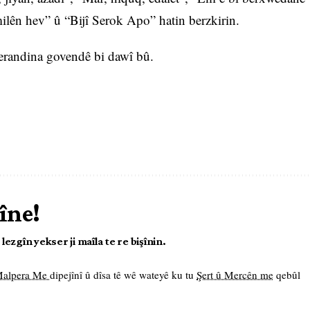
 milên hev” û “Bijî Serok Apo” hatin berzkirin.
erandina govendê bi dawî bû.
îne!
ezgîn yekser ji maîla te re bişînin.
 Malpera Me
dipejînî û dîsa tê wê wateyê ku tu
Şert û Mercên me
qebûl