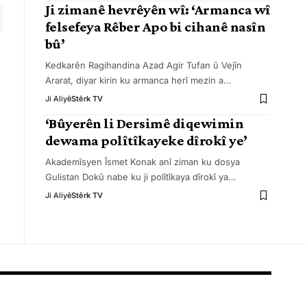
Ji zimanê hevrêyên wî: ‘Armanca wî
felsefeya Rêber Apo bi cihanê nasîn
bû’
Kedkarên Ragihandina Azad Agir Tufan û Vejîn
Ararat, diyar kirin ku armanca herî mezin a
…
Ji Aliyê
Stêrk TV
‘Bûyerên li Dersimê diqewimin
dewama polîtîkayeke dîrokî ye’
Akademîsyen Îsmet Konak anî ziman ku dosya
Gulistan Dokû nabe ku ji polîtîkaya dîrokî ya
…
Ji Aliyê
Stêrk TV