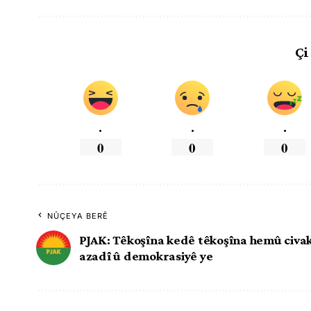
Çi
.
.
.
0
0
0
NÛÇEYA BERÊ
PJAK: Têkoşîna kedê têkoşîna hemû civakê
azadî û demokrasiyê ye