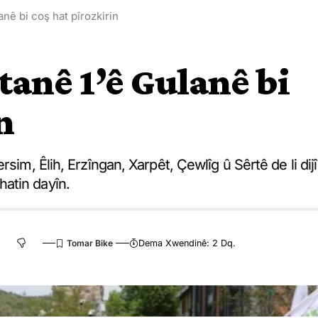
anê bi coş hat pîrozkirin
tanê 1’ê Gulanê bi
n
sim, Êlih, Erzîngan, Xarpêt, Çewlîg û Sêrtê de li dijî
atin dayîn.
Dema Xwendinê: 2 Dq.