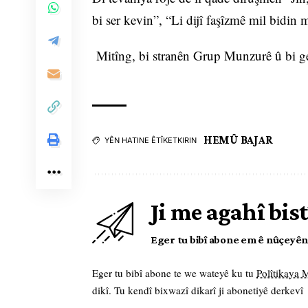
bi ser kevin”, “Li dijî faşîzmê mil bidin
Mitîng, bi stranên Grup Munzurê û bi g
HEMÛ BAJAR
YÊN HATINE ÊTÎKETKIRIN
Ji me agahî bist
Eger tu bibî abone em ê nûçeyên l
Eger tu bibî abone te we wateyê ku tu
Polîtikaya
dikî. Tu kendî bixwazî dikarî ji abonetiyê derkevî