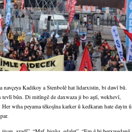
 navçeya Kadikoy a Stenbolê hat lidarxistin, bi dawî bû.
s tevlî bûn. Di mitîngê de daxwaza ji bo aştî, wekhevî,
. Her wiha peyama têkoşîna karker û kedkaran hate dayin û
vpar.
, jiyan, azadî”, “Maf, hiqûq, edalet”, “Em ê bi berxwedanê