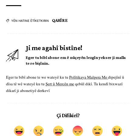
QAHÎRE
YÊN HATINE ÊTÎKETKIRIN
Ji me agahî bistîne!
Eger tu bibî abone em ê nûçeyên lezgîn yekser ji maîla
te re bişînin.
Eger tu bibî abone te we wateyê ku tu
Polîtikaya Malpera Me
dipejînî û
dîsa tê wê wateyê ku tu
Şert û Mercên me
qebûl dikî. Tu kendî bixwazî
dikarî ji abonetiyê derkevî
Çi Difikirî?