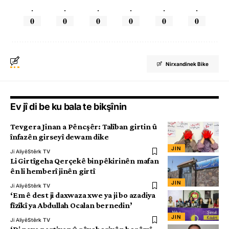
.
.
.
.
.
.
0
0
0
0
0
0
Nirxandinek Bike
Ev jî di be ku bala te bikşînin
Tevgera Jinan a Pêncşêr: Talîban girtin û
înfazên girseyî dewam dike
JIN
Ji Aliyê
Stêrk TV
Li Girtîgeha Qerçekê binpêkirinên mafan
ên li hemberî jinên girtî
JIN
Ji Aliyê
Stêrk TV
‘Em ê dest ji daxwaza xwe ya ji bo azadiya
fîzîkî ya Abdullah Ocalan bernedin’
JIN
Ji Aliyê
Stêrk TV