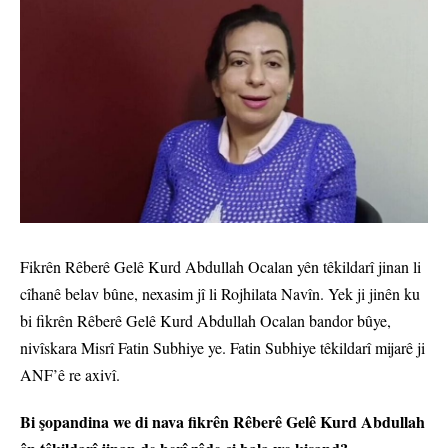
Fikrên Rêberê Gelê Kurd Abdullah Ocalan yên têkildarî jinan li
cîhanê belav bûne, nexasim jî li Rojhilata Navîn. Yek ji jinên ku
bi fikrên Rêberê Gelê Kurd Abdullah Ocalan bandor bûye,
nivîskara Misrî Fatin Subhiye ye. Fatin Subhiye têkildarî mijarê ji
ANF’ê re axivî.
Bi şopandina we di nava fikrên Rêberê Gelê Kurd Abdullah