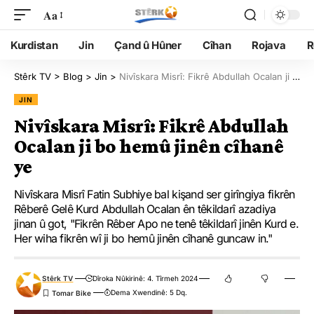
Aa
Kurdistan
Jin
Çand û Hûner
Cîhan
Rojava
R
Stêrk TV
>
Blog
>
Jin
>
Nivîskara Misrî: Fikrê Abdullah Ocalan ji bo hemû jinên cîhanê ye
JIN
Nivîskara Misrî: Fikrê Abdullah
Ocalan ji bo hemû jinên cîhanê
ye
Nivîskara Misrî Fatin Subhiye bal kişand ser girîngiya fikrên
Rêberê Gelê Kurd Abdullah Ocalan ên têkildarî azadiya
jinan û got, "Fikrên Rêber Apo ne tenê têkildarî jinên Kurd e.
Her wiha fikrên wî ji bo hemû jinên cîhanê guncaw in."
Stêrk TV
Dîroka Nûkirinê: 4. Tîrmeh 2024
Dema Xwendinê: 5 Dq.