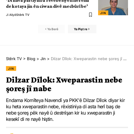
‘Di nava partiyan û rêveberiyên herêmî
de kotaya jin ên ciwan divê mecbûrî be’
JIN
Ji Aliyê
Stêrk TV
Ya Berê
Ya Pişt re
Stêrk TV
>
Blog
>
Jin
>
Dilzar Dîlok: Xweparastin nebe şoreş jî nabe
JIN
Dilzar Dîlok: Xweparastin nebe
şoreş jî nabe
Endama Komîteya Navendî ya PKK'ê Dilzar Dîlok diyar kir
ku heta xweparastin nebe, rêxistiniya di asta herî baş de
nebe şoreş pêk nayê û destnîşan kir ku xweparastin ji
kesekî di re nayê hiştin.