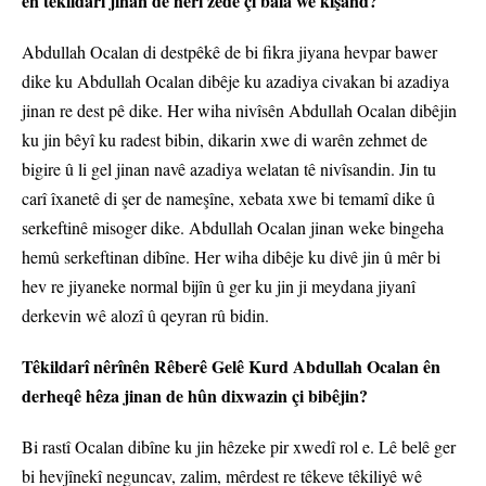
ên têkildarî jinan de herî zêde çi bala we kişand?
Abdullah Ocalan di destpêkê de bi fikra jiyana hevpar bawer
dike ku Abdullah Ocalan dibêje ku azadiya civakan bi azadiya
jinan re dest pê dike. Her wiha nivîsên Abdullah Ocalan dibêjin
ku jin bêyî ku radest bibin, dikarin xwe di warên zehmet de
bigire û li gel jinan navê azadiya welatan tê nivîsandin. Jin tu
carî îxanetê di şer de nameşîne, xebata xwe bi temamî dike û
serkeftinê misoger dike. Abdullah Ocalan jinan weke bingeha
hemû serkeftinan dibîne. Her wiha dibêje ku divê jin û mêr bi
hev re jiyaneke normal bijîn û ger ku jin ji meydana jiyanî
derkevin wê alozî û qeyran rû bidin.
Têkildarî nêrînên Rêberê Gelê Kurd Abdullah Ocalan ên
derheqê hêza jinan de hûn dixwazin çi bibêjin?
Bi rastî Ocalan dibîne ku jin hêzeke pir xwedî rol e. Lê belê ger
bi hevjînekî neguncav, zalim, mêrdest re têkeve têkiliyê wê