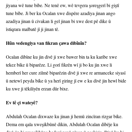
jiyana wê tune bibe. Ne tenê ew, wê tevgera şoreşgerî bi giştî
tune bibe. Ji ber ku Ocalan xwe dispêre azadiya jinan ango
azadiya jinan û civakan li gel jinan bi xwe dest pê dike û
îstiqrara malbatê jî ji jinan tê.
Hûn vedengiya van fikran çawa dibînîn?
Ocalan dibîne ku jin divê ji xwe bawer bin ta ku karibe xwe
tekez bike û biparêze. Li gorî fikrên wî ji bo ku jin xwe li
hemberî her cure zilmê biparêzin divê ji xwe re armanceke siyasî
û netewî peyda bike û ya herî giring jî ew e ku divê jin hewl bide
ku xwe ji têkiliyên erzan dûr bixe.
Ev tê çi wateyê?
Abdulah Ocalan dixwaze ku jinan ji hemû zincîran rizgar bike.
Dema em qala xweşikbûnê dikin, Abdulah Ocalan dibêje ku