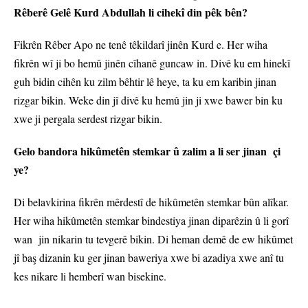
Rêberê Gelê Kurd Abdullah li cihekî din pêk bên?
Fikrên Rêber Apo ne tenê têkildarî jinên Kurd e. Her wiha
fikrên wî ji bo hemû jinên cîhanê guncaw in. Divê ku em hinekî
guh bidin cihên ku zilm bêhtir lê heye, ta ku em karibin jinan
rizgar bikin. Weke din jî divê ku hemû jin ji xwe bawer bin ku
xwe ji pergala serdest rizgar bikin.
Gelo bandora hikûmetên stemkar û zalim a li ser jinan çi
ye?
Di belavkirina fikrên mêrdestî de hikûmetên stemkar bûn alîkar.
Her wiha hikûmetên stemkar bindestiya jinan diparêzin û li gorî
wan jin nikarin tu tevgerê bikin. Di heman demê de ew hikûmet
jî baş dizanin ku ger jinan baweriya xwe bi azadiya xwe anî tu
kes nikare li hemberî wan bisekine.