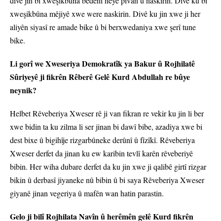
divê jin bi xweşikbûna bedenî neyê pîvan û naskirin. Divê ku bi
xweşikbûna mêjiyê xwe were naskirin. Divê ku jin xwe ji her
aliyên siyasî re amade bike û bi berxwedaniya xwe şerî tune
bike.
Li gorî we Xweseriya Demokratîk ya Bakur û Rojhilatê
Sûriyeyê ji fikrên Rêberê Gelê Kurd Abdullah re bûye
neynik?
Helbet Rêveberiya Xweser rê ji van fikran re vekir ku jin li ber
xwe bidin ta ku zilma li ser jinan bi dawî bibe, azadiya xwe bi
dest bixe û bigihîje rizgarbûneke derûnî û fîzîkî. Rêveberiya
Xweser derfet da jinan ku ew karibin tevlî karên rêveberiyê
bibin. Her wiha dubare derfet da ku jin xwe ji qalibê girtî rizgar
bikin û derbasî jiyaneke nû bibin û bi saya Rêveberiya Xweser
giyanê jinan vegeriya û mafên wan hatin parastin.
Gelo ji bilî Rojhilata Navîn û herêmên gelê Kurd fikrên