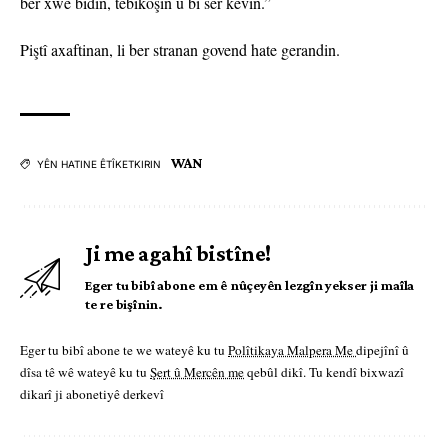
ber xwe bidin, têbikoşin û bi ser kevin.”
Piştî axaftinan, li ber stranan govend hate gerandin.
WAN
YÊN HATINE ÊTÎKETKIRIN
Ji me agahî bistîne!
Eger tu bibî abone em ê nûçeyên lezgîn yekser ji maîla
te re bişînin.
Eger tu bibî abone te we wateyê ku tu
Polîtikaya Malpera Me
dipejînî û
dîsa tê wê wateyê ku tu
Şert û Mercên me
qebûl dikî. Tu kendî bixwazî
dikarî ji abonetiyê derkevî