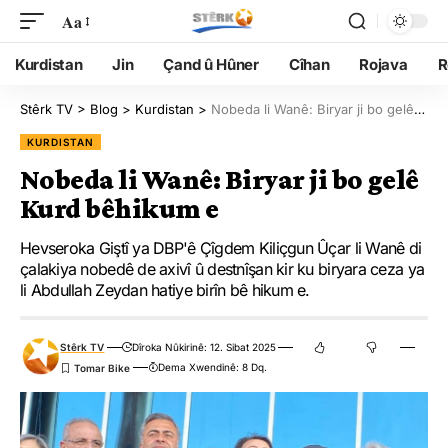
Aa
Kurdistan
Jin
Çand û Hûner
Cîhan
Rojava
R
Stêrk TV
>
Blog
>
Kurdistan
>
Nobeda li Wanê: Biryar ji bo gelê Kurd bêhikum e
KURDISTAN
Nobeda li Wanê: Biryar ji bo gelê
Kurd bêhikum e
Hevseroka Giştî ya DBP'ê Çîgdem Kiliçgun Ûçar li Wanê di
çalakiya nobedê de axivî û destnîşan kir ku biryara ceza ya
li Abdullah Zeydan hatiye birîn bê hikum e.
Stêrk TV
Dîroka Nûkirinê: 12. Sibat 2025
Dema Xwendinê: 8 Dq.