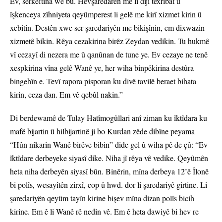
Ev, serkeftina we bû. Hevşaredarên me li dijî texrîbat û
îşkenceya zîhniyeta qeyûmperest li gelê me kirî xizmet kirin û
xebitîn. Destên xwe ser şaredariyên me bikişînin, em dixwazin
xizmetê bikin. Rêya cezakirina birêz Zeydan vedikin. Tu hukmê
vî cezayî di nezera me û qanûnan de tune ye. Ev cezaye ne tenê
xespkirina vîna gelê Wanê ye, her wiha binpêkirina destûra
bingehîn e. Tevî rapora pisporan ku divê tavilê beraet bihata
kirin, ceza dan. Em vê qebûl nakin.”
Di berdewamê de Tulay Hatîmogûllari anî ziman ku îktîdara ku
mafê bijartin û hilbijartinê ji bo Kurdan zêde dibîne peyama
“Hûn nikarin Wanê birêve bibin” dide gel û wiha pê de çû: “Ev
îktîdare derbeyeke siyasî dike. Niha jî rêya vê vedike. Qeyûmên
heta niha derbeyên siyasî bûn. Binêrin, mîna derbeya 12’ê Îlonê
bi polîs, wesayîtên zirxî, cop û hwd. dor li şaredariyê girtine. Li
şaredariyên qeyûm tayîn kirine bişev mîna dizan polîs bicih
kirine. Em ê li Wanê rê nedin vê. Em ê heta dawiyê bi hev re