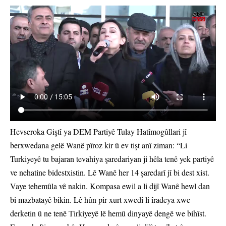
Hevseroka Giştî ya DEM Partiyê Tulay Hatîmogûllari jî
berxwedana gelê Wanê pîroz kir û ev tişt anî ziman: “Li
Turkiyeyê tu bajaran tevahiya şaredariyan ji hêla tenê yek partiyê
ve nehatine bidestxistin. Lê Wanê her 14 şaredarî jî bi dest xist.
Vaye tehemûla vê nakin. Kompasa ewil a li dijî Wanê hewl dan
bi mazbatayê bikin. Lê hûn pir xurt xwedî li îradeya xwe
derketin û ne tenê Tirkiyeyê lê hemû dinyayê dengê we bihîst.