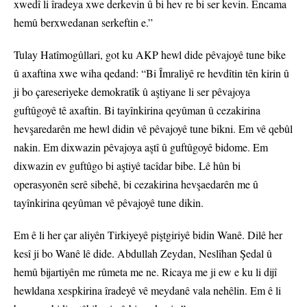
xwedî li îradeya xwe derkevin û bi hev re bi ser kevin. Encama
hemû berxwedanan serkeftin e.”
Tulay Hatîmogûllari, got ku AKP hewl dide pêvajoyê tune bike
û axaftina xwe wiha qedand: “Bi Îmraliyê re hevdîtin tên kirin û
ji bo çareseriyeke demokratîk û aştiyane li ser pêvajoya
guftûgoyê tê axaftin. Bi tayînkirina qeyûman û cezakirina
hevşaredarên me hewl didin vê pêvajoyê tune bikni. Em vê qebûl
nakin. Em dixwazin pêvajoya aştî û guftûgoyê bidome. Em
dixwazin ev guftûgo bi aştiyê tacîdar bibe. Lê hûn bi
operasyonên serê sibehê, bi cezakirina hevşaedarên me û
tayînkirina qeyûman vê pêvajoyê tune dikin.
Em ê li her çar aliyên Tirkiyeyê piştgiriyê bidin Wanê. Dilê her
kesî ji bo Wanê lê dide. Abdullah Zeydan, Neslîhan Şedal û
hemû bijartiyên me rûmeta me ne. Ricaya me ji ew e ku li dijî
hewldana xespkirina îradeyê vê meydanê vala nehêlin. Em ê li