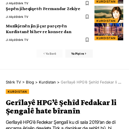
KURDISTAN
Ji Aliyê
Stêrk TV
Şopên ji heqîqetê: Fermandar Zekiye
Ji Aliyê
Stêrk TV
KURDISTAN
Muzikjenên jin ji çar parçeyên
Kurdistanê bi hev re konser dan
KURDISTAN
Ji Aliyê
Stêrk TV
Ya Berê
Ya Pişt re
Stêrk TV
>
Blog
>
Kurdistan
>
Gerîlayê HPG’ê Şehîd Fedakar li Şengalê hate bîranîn
KURDISTAN
Gerîlayê HPG’ê Şehîd Fedakar li
Şengalê hate bîranîn
Gerîlayê HPG’ê Fedekar Şengalî ku di sala 2019’an de di
encama êrişên dewleta Tirk a dagirker de şehîd bû, bi