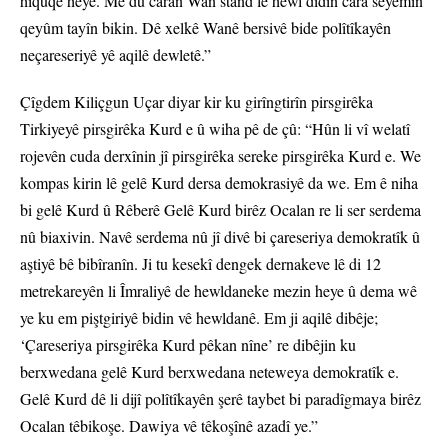
hiqûqê heye. Me du caran Wan stand lê hewl didin cara sêyemîn
qeyûm tayîn bikin. Dê xelkê Wanê bersivê bide polîtîkayên
neçareseriyê yê aqilê dewletê.”
Çîgdem Kiliçgun Uçar diyar kir ku girîngtirîn pirsgirêka
Tirkiyeyê pirsgirêka Kurd e û wiha pê de çû: “Hûn li vî welatî
rojevên cuda derxînin jî pirsgirêka sereke pirsgirêka Kurd e. We
kompas kirin lê gelê Kurd dersa demokrasiyê da we. Em ê niha
bi gelê Kurd û Rêberê Gelê Kurd birêz Ocalan re li ser serdema
nû biaxivin. Navê serdema nû jî divê bi çareseriya demokratîk û
aştiyê bê bibîranîn. Ji tu kesekî dengek dernakeve lê di 12
metrekareyên li Îmraliyê de hewldaneke mezin heye û dema wê
ye ku em piştgiriyê bidin vê hewldanê. Em ji aqilê dibêje;
‘Çareseriya pirsgirêka Kurd pêkan nîne’ re dibêjin ku
berxwedana gelê Kurd berxwedana neteweya demokratîk e.
Gelê Kurd dê li dijî polîtîkayên şerê taybet bi paradîgmaya birêz
Ocalan têbikoşe. Dawiya vê têkoşînê azadî ye.”