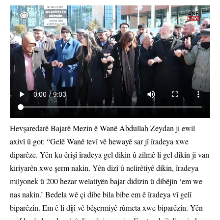
Hevşaredarê Bajarê Mezin ê Wanê Abdullah Zeydan ji ewil
axivî û got: “Gelê Wanê tevî vê hewayê sar jî îradeya xwe
diparêze. Yên ku êrişî îradeya gel dikin û zilmê li gel dikin ji van
kiriyarên xwe şerm nakin. Yên dizî û nelirêtiyê dikin, îradeya
milyonek û 200 hezar welatiyên bajar didizin û dibêjin ‘em we
nas nakin.’ Bedela wê çi dibe bila bibe em ê îradeya vî gelî
biparêzin. Em ê li dijî vê bêşermiyê rûmeta xwe biparêzin. Yên