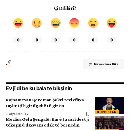
Çi Difikirî?
.
.
.
.
.
.
0
0
0
0
0
0
Nirxandinek Bike
Ev jî di be ku bala te bikşînin
Rojnamevan Qereman Şukrî tevî efûya
taybet jî li girtîgehê tê girtin
KURDISTAN
Ji Aliyê
Stêrk TV
Meclîsa Gel a Şengalê: Em ê tu carî dest ji
têkoşîn û daxwaza edaletê bernedin