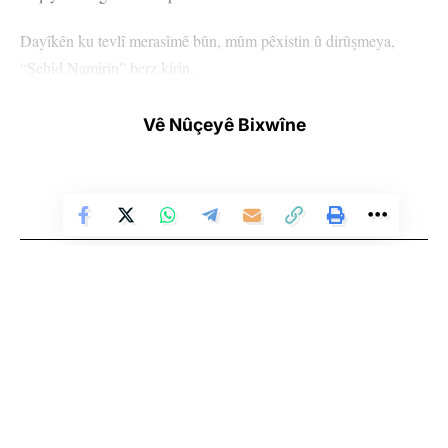
Dayîkên ku tevlî merasîmê bûn, mûm pêxistin û dirûşmeya,
“Şehîd Namirin” berz kirin.
Vê Nûçeyê Bixwîne
Li Ser Şopa Heqîqetê
Li ser nave fermandariya YBŞ’ê Xemgîn Şengalî axivî û anî
Stêrk TV ji sala 2009an ve di warên siyasî, civakî, çandî û hunerî de
weşanê dike. Bi nêrîna azadiya jinê û avakirina civakeke demokratîk,
ziman ku îro li Tişrînê bi hezaran Fedakarê Kurdistanê berxwe
Stêrk TV xebatên civakî, çandî, hunerî, dîrokî, aborî û yên jîngehê
didin û bi hezaran Şengalî jî di riya wan de dimeşin.
dimeşîne. Di çarçoveya parastin û pêşxistina çand û zimanê Kurdî de, bi
zaravayên Kurmancî, Soranî, Kirmanckî û Hewramî nûçe û bernameyên