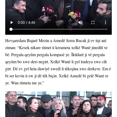
Hevşaredara Bajarê Mezin a Amedê Serra Bucak jî ev tişt anî
ziman: “Kesek nikare rûmet û kerameta xelkê Wanê jinedîtî ve
bê. Pergala qeyûm pergala kompasê ye. Îktîdarê ji vê pergala
qeyûm bo xwe ders negirt. Xelkê Wanê li gel îradeya xwe cih
girt. Dê ev gel heta dawiyê xwedî li têkoşîna xwe derkeve. Em ê
bi ser kevin û ew jî dê têk biçin. Xelkê Amedê bi gelê Wanê re
ye. Wan rûmeta me ye.”