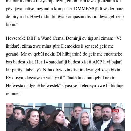
mafdar û demokrasiyê diparêzin, em in. Em tevek jî dizanin ku
pêvajoya hatiye meşandin kompas e. DMME’yê jî di vê der barê
de biryar da. Hewl didin bi rêya kompasan dîsa îradeya gel xesp
bikin.”
Hevserokê DBP’a Wanê Cemal Demîr jî ev tişt anî ziman: “Vê
îktîdarê, zilma xwe mîna şûrê Demokles li ser serê gelê me
gerand. Me ev qebûl nekir. Di hilbijartinê de gelê me encameke
baş bi dest xist. Her 14 şaredarî jî bi dest xist û AKP li vî bajarî
kir partiya tabelayê. Niha dixwazin dîsa îradeya gel xesp bikin.
Ev dosya, dosyayeke vala ye û îstînafê tu caran qebûl nekir.
Helwesta dadgehê helwestekî siyasî ye û eleqeya xwe bi hiqûqê
re nîne.”