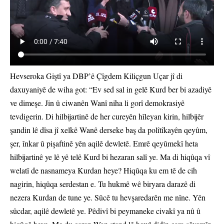
Hevseroka Giştî ya DBP’ê Çîgdem Kiliçgun Uçar jî di
daxuyaniyê de wiha got: “Ev sed sal in gelê Kurd ber bi azadiyê
ve dimeşe. Jin û ciwanên Wanî niha li gorî demokrasiyê
tevdigerin. Di hilbijartinê de her cureyên hîleyan kirin, hilbijêr
şandin lê dîsa jî xelkê Wanê derseke baş da polîtîkayên qeyûm,
şer, înkar û pişaftinê yên aqilê dewletê. Emrê qeyûmekî heta
hilbijartinê ye lê yê telê Kurd bi hezaran salî ye. Ma di hiqûqa vî
welatî de nasnameya Kurdan heye? Hiqûqa ku em tê de cih
nagirin, hiqûqa serdestan e. Tu hukmê wê biryara darazê di
nezera Kurdan de tune ye. Sûcê tu hevşaredarên me nîne. Yên
sûcdar, aqilê dewletê ye. Pêdivî bi peymaneke civakî ya nû û