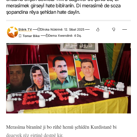
merasîmek girseyî hate bibîranîn. Di merasîmê de soza
şopandina rêya şehîdan hate dayîn.
Stêrk TV
Dîroka Nûkirinê: 12. Sibat 2025
Dema Xwendinê: 4 Dq.
Merasîma bîranînê ji bo rûhê hemû şehîdên Kurdistanê bi
deqeyek rêz girtinê destpê kir.