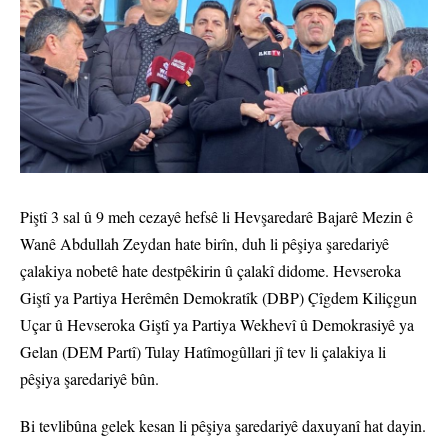
Piştî 3 sal û 9 meh cezayê hefsê li Hevşaredarê Bajarê Mezin ê
Wanê Abdullah Zeydan hate birîn, duh li pêşiya şaredariyê
çalakiya nobetê hate destpêkirin û çalakî didome. Hevseroka
Giştî ya Partiya Herêmên Demokratîk (DBP) Çîgdem Kiliçgun
Uçar û Hevseroka Giştî ya Partiya Wekhevî û Demokrasiyê ya
Gelan (DEM Partî) Tulay Hatîmogûllari jî tev li çalakiya li
pêşiya şaredariyê bûn.
Bi tevlibûna gelek kesan li pêşiya şaredariyê daxuyanî hat dayin.