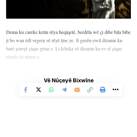
Dema ku careke ketin rêya heqîqetê, berdêla wê çi dibe bila bibe
ji bo wan êdî vegera vê rêyê tine ye. Ji gavên ewil dizanin ku
barê şoreşê çiqas giran e. Li kêleka vê dizanin ku ev rê çiqas
rêyeke bi rûmet e.
Hin caran tarîtiya şevê bi ronahiya dilê xwe ronî dikin û pêşve
diçin, hin caran jî bi pariya nanê di çanteyên xwe de û di mejiya
Vê Nûçeyê Bixwîne
xwe de bi pêşeroja azad diçin qada şer. Ew zarokên herî bi îrade
û bijartî yên Kurdistanê bûn.
Ji ber vê ew ciwan xwedî li doza azadiyê derketin, ji bo
pêşerojeke azad giyanê xwe feda kirin. Ji bo xwe bigihînin vê
armancê hedefên wan ên mezin hebûn. Navê Bêrîtan li xwe
kirin, bi giraniya navê xwe têkoşiyan, jiyan kirin û di her gava