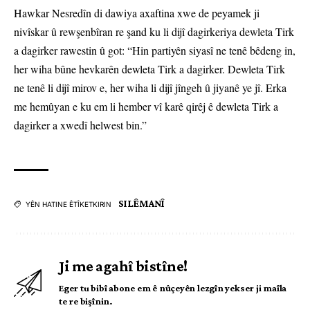
Hawkar Nesredîn di dawiya axaftina xwe de peyamek ji
nivîskar û rewşenbîran re şand ku li dijî dagirkeriya dewleta Tirk
a dagirker rawestin û got: “Hin partiyên siyasî ne tenê bêdeng in,
her wiha bûne hevkarên dewleta Tirk a dagirker. Dewleta Tirk
ne tenê li dijî mirov e, her wiha li dijî jîngeh û jiyanê ye jî. Erka
me hemûyan e ku em li hember vî karê qirêj ê dewleta Tirk a
dagirker a xwedî helwest bin.”
SILÊMANÎ
YÊN HATINE ÊTÎKETKIRIN
Ji me agahî bistîne!
Eger tu bibî abone em ê nûçeyên lezgîn yekser ji maîla
te re bişînin.