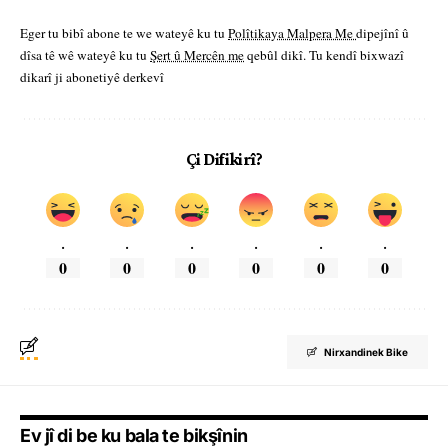
Eger tu bibî abone te we wateyê ku tu
Polîtikaya Malpera Me
dipejînî û
dîsa tê wê wateyê ku tu
Şert û Mercên me
qebûl dikî. Tu kendî bixwazî
dikarî ji abonetiyê derkevî
Çi Difikirî?
.
.
.
.
.
.
0
0
0
0
0
0
Nirxandinek Bike
Ev jî di be ku bala te bikşînin