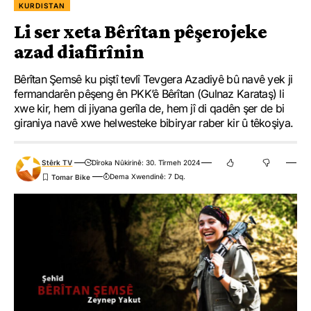
KURDISTAN
Li ser xeta Bêrîtan pêşerojeke
azad diafirînin
Bêrîtan Şemsê ku piştî tevlî Tevgera Azadiyê bû navê yek ji
fermandarên pêşeng ên PKK’ê Bêrîtan (Gulnaz Karataş) li
xwe kir, hem di jiyana gerîla de, hem jî di qadên şer de bi
giraniya navê xwe helwesteke bibiryar raber kir û têkoşiya.
Stêrk TV
Dîroka Nûkirinê: 30. Tîrmeh 2024
Dema Xwendinê: 7 Dq.