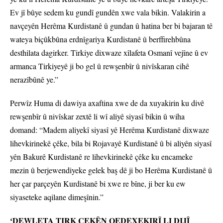
Ev jî bûye sedem ku gundî gundên xwe vala bikin. Valakirin a
navçeyên Herêma Kurdistanê û gundan û hatina ber bi bajaran tê
wateya biçûkbûna erdnîgariya Kurdistanê û berffirehbûna
desthilata dagirker. Tirkiye dixwaze xîlafeta Osmanî vejîne û ev
armanca Tirkiyeyê ji bo gel û rewşenbîr û nivîskaran cihê
nerazîbûnê ye.”
Perwîz Huma di dawiya axaftina xwe de da xuyakirin ku divê
rewşenbîr û nivîskar zextê li wî aliyê siyasî bikin û wiha
domand: “Madem aliyekî siyasî yê Herêma Kurdistanê dixwaze
lihevkirinekê çêke, bila bi Rojavayê Kurdistanê û bi aliyên siyasî
yên Bakurê Kurdistanê re lihevkirinekê çêke ku encameke
mezin û berjewendiyeke gelek baş dê ji bo Herêma Kurdistanê û
her çar parçeyên Kurdistanê bi xwe re bîne, ji ber ku ew
siyaseteke aqilane dimeşînin.”
‘DEWLETA TIRK ÇEKÊN QEDEXEKIRÎ LI DIJÎ