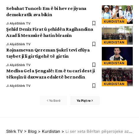
Sebahat Tuncel: Em ê bi hev re jiyana
demokratîk ava bikin
KURDISTAN
Ji Aliyê
Stêrk TV
Şehîd Denîz Firat û şehîdên Ragihandina
Azad li Mexmûrê hatin bîranîn
KURDISTAN
Ji Aliyê
Stêrk TV
Rojnamevan Qereman Şukrî tevî efûya
taybet jî li girtîgehê tê girtin
KURDISTAN
Ji Aliyê
Stêrk TV
Meclîsa Gel a Şengalê: Em ê tu carî dest ji
têkoşîn û daxwaza edaletê bernedin
KURDISTAN
Ji Aliyê
Stêrk TV
Ya Berê
Ya Pişt re
Stêrk TV
>
Blog
>
Kurdistan
>
Li ser xeta Bêrîtan pêşerojeke azad diafirînin