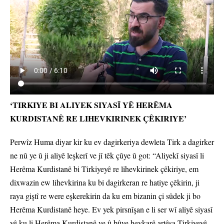
‘TIRKIYE BI ALIYEK SIYASÎ YÊ HERÊMA
KURDISTANÊ RE LIHEVKIRINEK ÇÊKIRIYE’
Perwîz Huma diyar kir ku ev dagirkeriya dewleta Tirk a dagirker
ne nû ye û ji aliyê leşkerî ve jî têk çûye û got: “Aliyekî siyasî li
Herêma Kurdistanê bi Tirkiyeyê re lihevkirinek çêkiriye, em
dixwazin ew lihevkirina ku bi dagirkeran re hatiye çêkirin, ji
raya giştî re were eşkerekirin da ku em bizanin çi sûdek ji bo
Herêma Kurdistanê heye. Ev yek pirsnîşan e li ser wî aliyê siyasî
yê ku li Herêma Kurdistanê ye û bûye hevkarê artêşa Tirkiyeyê.