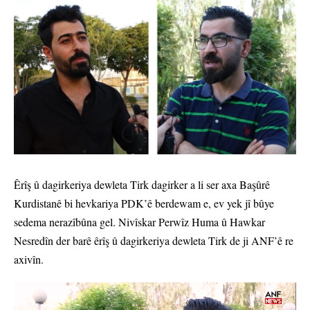
Êrîş û dagirkeriya dewleta Tirk dagirker a li ser axa Başûrê
Kurdistanê bi hevkariya PDK’ê berdewam e, ev yek jî bûye
sedema nerazîbûna gel. Nivîskar Perwîz Huma û Hawkar
Nesredîn der barê êrîş û dagirkeriya dewleta Tirk de ji ANF’ê re
axivîn.