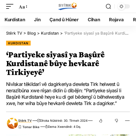
Aa
Kurdistan
Jin
Çand û Hûner
Cîhan
Rojava
R
Stêrk TV
>
Blog
>
Kurdistan
>
‘Partiyeke siyasî ya Başûrê Kurdistanê bûye hevkarê Tirkiyeyê’
KURDISTAN
‘Partiyeke siyasî ya Başûrê
Kurdistanê bûye hevkarê
Tirkiyeyê’
Nivîskar têkildarî vê dagirkeriya dewleta Tirk helwest û
nerazîbûna xwe nîşan didin û dibêjin: “Partiyeke siyasî li
Başûrê Kurdistanê heye ku di gel bêdengî û bêhelwestiya
xwe, her wiha bûye hevkarê dewleta Tirk a dagirker.”
Stêrk TV
Dîroka Nûkirinê: 30. Tîrmeh 2024
Dema Xwendinê: 4 Dq.