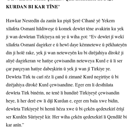
KURDAN BI KAR TÎNE’
Hawkar Nesredîn da zanîn ku piştî Şerê Cîhanê yê Yekem
xîlafeta Osmanî hildiweşe û komek dewlet têne avakirin ku yek
ji wan dewletan Tirkiyeya nû ye û wiha got: “Ev dewlet jî wekî
xîlafeta Osmanî dagirker e û hewl daye kêmnetewe û pêkhateyên
din ji holê rake, yek ji wan neteweyên ku bi dirêjahiya dîrokê ji
aliyê dagirkeran ve hatiye çewisandin neteweya Kurd e û li ser
çar parçeyan hatiye dabeşkirin û yek ji wan jî Tirkiye ye.
Dewleta Tirk tu carî rêz li çand û zimanê Kurd negirtiye û bi
dirêjahiya dîrokê Kurd çewisandine. Eger em li desthilata
dewleta Tirk binêrin, ne tenê li hundirê Tirkiyeyê çewisandin
heye, li her derê ew li dijî Kurdan e, eger em bala xwe bidin,
dewleta Tirkiyeyê bi hemû hêza xwe û bi çekên qedexekirî êrîşî
ser Kurdên Sûriyeyê kir. Her wiha çekên qedexekirî li Qendîlê bi
kar anîn.”