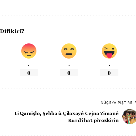
 Difikirî?
.
.
.
0
0
0
NÛÇEYA PIŞT RE
Li Qamişlo, Şehba û Çilaxayê Cejna Zimanê
Kurdî hat pîrozkirin