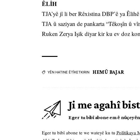
ÊLİH
TJA’yê jî li ber Rêxistina DBP’ê ya Êlih
TJA û saziyan de pankarta “Têkoşîn û vîn
Ruken Zerya Işik diyar kir ku ev doz ko
HEMÛ BAJAR
YÊN HATINE ÊTÎKETKIRIN
Ji me agahî bist
Eger tu bibî abone em ê nûçeyên l
Eger tu bibî abone te we wateyê ku tu
Polîtikaya