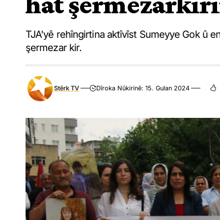
hat şermezarkir
TJA'yê rehîngirtina aktîvîst Sumeyye Gok û 
şermezar kir.
Stêrk TV
Dîroka Nûkirinê: 15. Gulan 2024