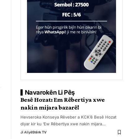
Navarokên Li Pêş
Besê Hozat: Em Rêbertiya xwe
nakin mijara bazarê!
Hevseroka Konseya Rêveber a KCK’ê Besê Hozat
diyar kir ku ‘Ew Rêbertiya xwe nakin mijara
…
Ji Aliyê
Stêrk TV