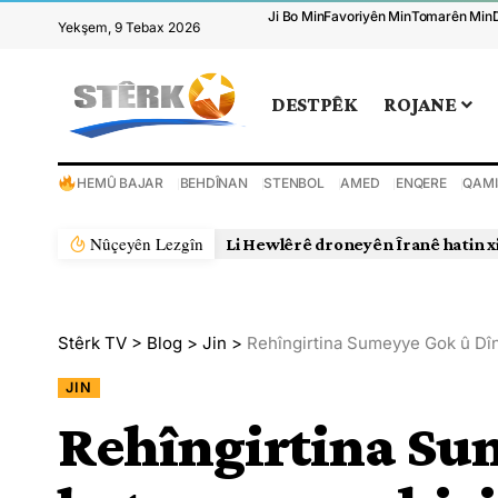
Ji Bo Min
Favoriyên Min
Tomarên Min
Yekşem, 9 Tebax 2026
DESTPÊK
ROJANE
HEMÛ BAJAR
BEHDÎNAN
STENBOL
AMED
ENQERE
QAMI
Nûçeyên Lezgîn
Li Hewlêrê droneyên Îranê hatin x
Stêrk TV
>
Blog
>
Jin
>
Rehîngirtina Sumeyye Gok û Dîn
JIN
Rehîngirtina Su