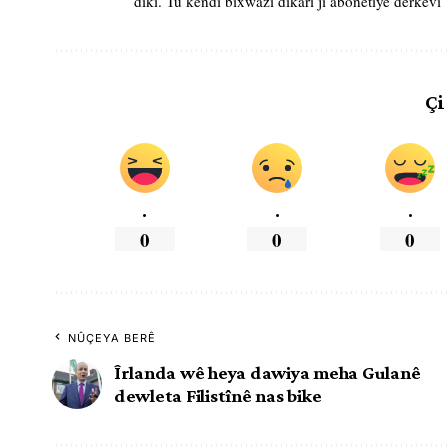
dikî. Tu kendî bixwazî dikarî ji abonetiyê derkevî
Çi
.
.
.
0
0
0
NÛÇEYA BERÊ
Îrlanda wê heya dawiya meha Gulanê
dewleta Filistînê nas bike