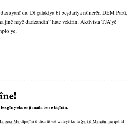
ê daxuyanî da. Di çalakiya bi beşdariya nûnerên DEM Partî,
a jinê nayê darizandin” hate vekirin. Aktîvîsta TJA’yê
mplo ye.
îne!
ezgîn yekser ji maîla te re bişînin.
 Malpera Me
dipejînî û dîsa tê wê wateyê ku tu
Şert û Mercên me
qebûl