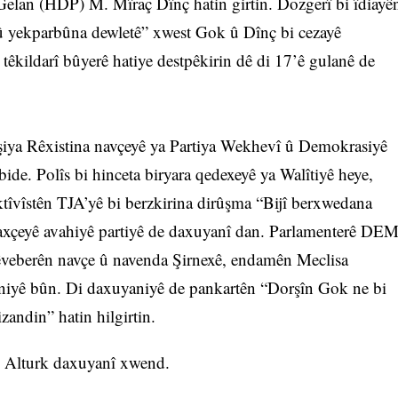
Gelan (HDP) M. Mîraç Dînç hatin girtin. Dozgerî bi îdiayê
î û yekparbûna dewletê” xwest Gok û Dînç bi cezayê
êkildarî bûyerê hatiye destpêkirin dê di 17’ê gulanê de
pêşiya Rêxistina navçeyê ya Partiya Wekhevî û Demokrasiyê
de. Polîs bi hinceta biryara qedexeyê ya Walîtiyê heye,
ktîvîstên TJA’yê bi berzkirina dirûşma “Bijî berxwedana
baxçeyê avahiyê partiyê de daxuyanî dan. Parlamenterê DE
êveberên navçe û navenda Şirnexê, endamên Meclisa
aniyê bûn. Di daxuyaniyê de pankartên “Dorşîn Gok ne bi
izandin” hatin hilgirtin.
 Alturk daxuyanî xwend.