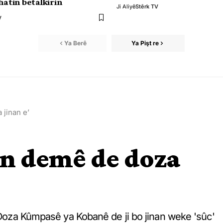
hatin betalkirin
Ji Aliyê
Stêrk TV
V
Ya Berê
Ya Pişt re
jinan e’
n demê de doza
i Doza Kûmpasê ya Kobanê de ji bo jinan weke 'sûc'