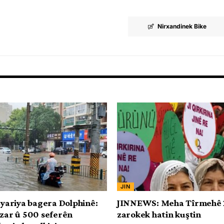
Nirxandinek Bike
JIN
işyariya bagera Dolphinê:
JINNEWS: Meha Tîrmehê 2
ezar û 500 seferên
zarokek hatin kuştin