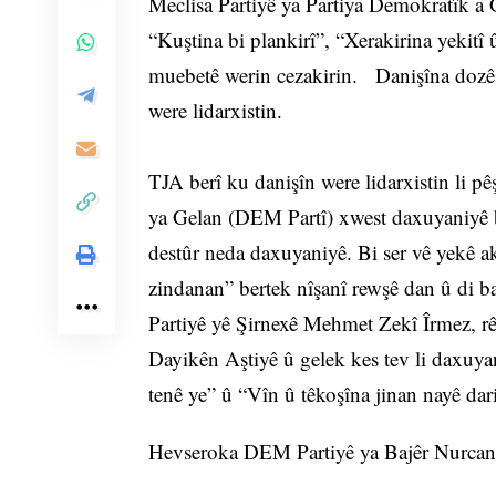
Meclisa Partiyê ya Partiya Demokratîk a 
“Kuştina bi plankirî”, “Xerakirina yekit
muebetê werin cezakirin. Danişîna dozê t
were lidarxistin.
TJA berî ku danişîn were lidarxistin li 
ya Gelan (DEM Partî) xwest daxuyaniyê bi
destûr neda daxuyaniyê. Bi ser vê yekê a
zindanan” bertek nîşanî rewşê dan û di 
Partiyê yê Şirnexê Mehmet Zekî Îrmez, r
Dayikên Aştiyê û gelek kes tev li daxuy
tenê ye” û “Vîn û têkoşîna jinan nayê dar
Hevseroka DEM Partiyê ya Bajêr Nurcan