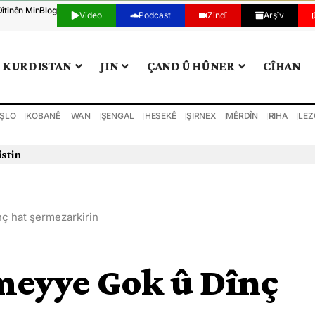
Dîtinên Min
Blog
Video
Podcast
Zindî
Arşîv
KURDISTAN
JIN
ÇAND Û HÛNER
CÎHAN
ŞLO
KOBANÊ
WAN
ŞENGAL
HESEKÊ
ŞIRNEX
MÊRDÎN
RIHA
LEZ
istin
ç hat şermezarkirin
meyye Gok û Dînç