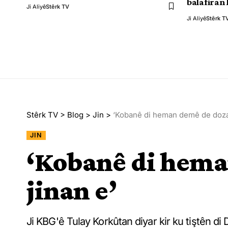
balafiran 
Ji Aliyê
Stêrk TV
Ji Aliyê
Stêrk T
Stêrk TV
>
Blog
>
Jin
>
‘Kobanê di heman demê de doza 
JIN
‘Kobanê di hema
jinan e’
Ji KBG'ê Tulay Korkûtan diyar kir ku tiştên d