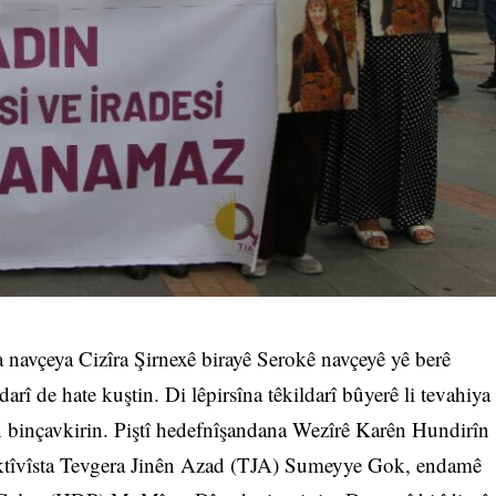
 navçeya Cizîra Şirnexê birayê Serokê navçeyê yê berê
rî de hate kuştin. Di lêpirsîna têkildarî bûyerê li tevahiya
in binçavkirin. Piştî hedefnîşandana Wezîrê Karên Hundirîn
aktîvîsta Tevgera Jinên Azad (TJA) Sumeyye Gok, endamê