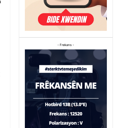
n
- Frekans -
M