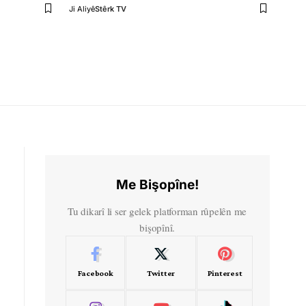
Ji Aliyê
Stêrk TV
Me Bişopîne!
Tu dikarî li ser gelek platforman rûpelên me
bişopînî.
Facebook
Twitter
Pinterest