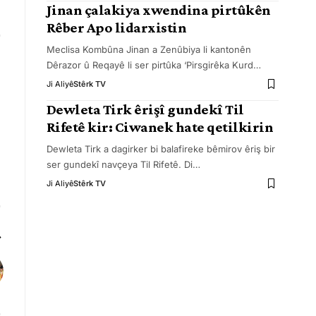
Jinan çalakiya xwendina pirtûkên
Rêber Apo lidarxistin
Meclisa Kombûna Jinan a Zenûbiya li kantonên
Dêrazor û Reqayê li ser pirtûka ‘Pirsgirêka Kurd
…
Ji Aliyê
Stêrk TV
Dewleta Tirk êrişî gundekî Til
Rifetê kir: Ciwanek hate qetilkirin
Dewleta Tirk a dagirker bi balafireke bêmirov êriş bir
ser gundekî navçeya Til Rifetê. Di
…
Ji Aliyê
Stêrk TV