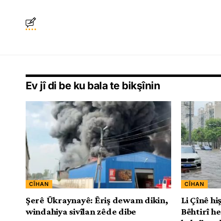
Ev jî di be ku bala te bikşînin
CÎHAN
CÎHAN
Şerê Ûkraynayê: Êriş dewam dikin,
Li Çînê h
windahiya sivîlan zêde dibe
Bêhtirî h