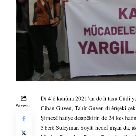
Di 4’ê kanûna 2021’an de li taxa Cûdî ya
Parvekirin
Cîhan Guven, Tahîr Guven di êrişekî çekda
Şirnexê hatiye destpêkirin de 24 kes hat
ê berê Suleyman Soylû hedef nîşan da, 