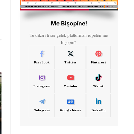
HD
00:58
Me Bişopîne!
Tu dikarî li ser gelek platforman rûpelên me
bişopînî.
Facebook
Twitter
Pinterest
Instagram
Youtube
Tiktok
Telegram
Google News
LinkedIn