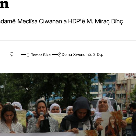
in
endamê Meclîsa Ciwanan a HDP'ê M. Miraç Dînç
Dema Xwendinê: 2 Dq.