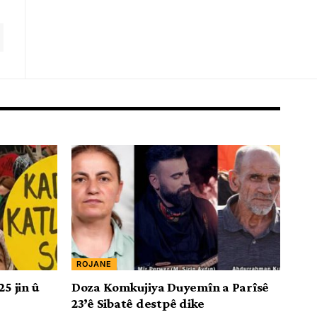
ROJANE
5 jin û
Doza Komkujiya Duyemîn a Parîsê
23’ê Sibatê destpê dike