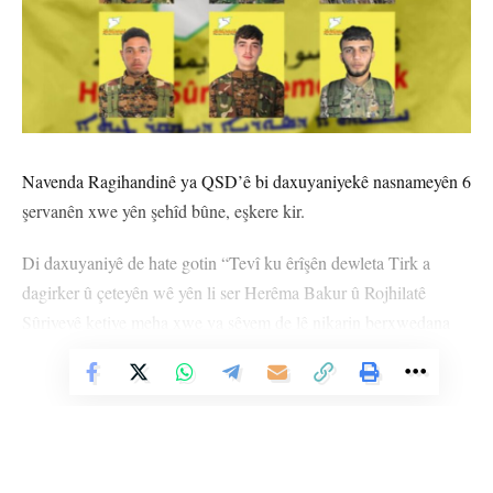
Navenda Ragihandinê ya QSD’ê bi daxuyaniyekê nasnameyên 6
şervanên xwe yên şehîd bûne, eşkere kir.
Di daxuyaniyê de hate gotin “Tevî ku êrîşên dewleta Tirk a
dagirker û çeteyên wê yên li ser Herêma Bakur û Rojhilatê
Sûriyeyê ketiye meha xwe ya sêyem de lê nikarin berxwedana
şervanên me yên leheng bişkînin. Şervanên me derbên giran li
Vê Nûçeyê Bixwîne
wan didin û dihêlin ku çete û dagirker li hesabên xwe vegerin.”
Di daxuyaniyê de hate destnîşankirin ku şervanên QSD’ê bi
îradeya xwe ya xurt û berxwedana xwe ya ku ji piştevaniya
tevahî pêkhateyên herêmê digrin cîhan matmayî kiriye.