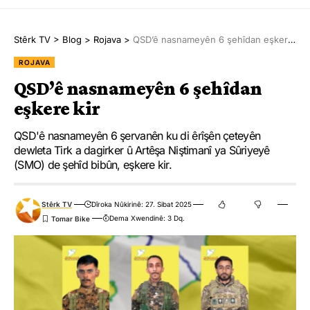
Stêrk TV
>
Blog
>
Rojava
>
QSD’ê nasnameyên 6 şehîdan eşkere kir
ROJAVA
QSD’ê nasnameyên 6 şehîdan
eşkere kir
QSD'ê nasnameyên 6 şervanên ku di êrîşên çeteyên
dewleta Tirk a dagirker û Artêşa Niştimanî ya Sûriyeyê
(SMO) de şehîd bibûn, eşkere kir.
Stêrk TV
Dîroka Nûkirinê: 27. Sibat 2025
Dema Xwendinê: 3 Dq.