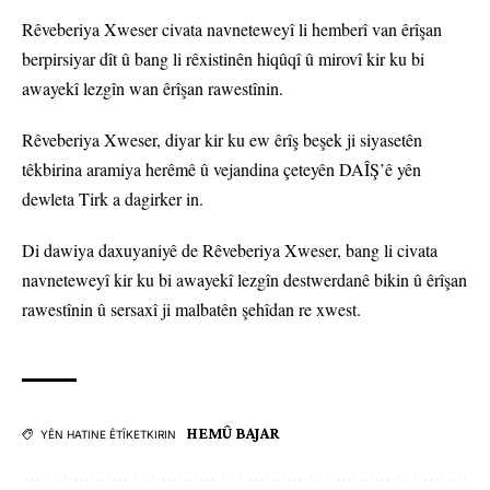
Rêveberiya Xweser civata navneteweyî li hemberî van êrîşan
berpirsiyar dît û bang li rêxistinên hiqûqî û mirovî kir ku bi
awayekî lezgîn wan êrîşan rawestînin.
Rêveberiya Xweser, diyar kir ku ew êrîş beşek ji siyasetên
têkbirina aramiya herêmê û vejandina çeteyên DAÎŞ’ê yên
dewleta Tirk a dagirker in.
Di dawiya daxuyaniyê de Rêveberiya Xweser, bang li civata
navneteweyî kir ku bi awayekî lezgîn destwerdanê bikin û êrîşan
rawestînin û sersaxî ji malbatên şehîdan re xwest.
HEMÛ BAJAR
YÊN HATINE ÊTÎKETKIRIN