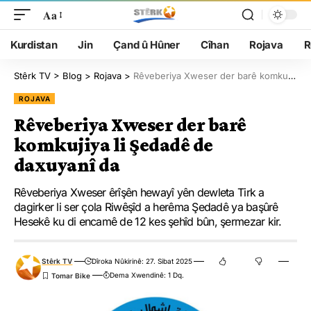
Aa
Kurdistan
Jin
Çand û Hûner
Cîhan
Rojava
R
Stêrk TV
>
Blog
>
Rojava
>
Rêveberiya Xweser der barê komkujiya li Şedadê de daxuyanî da
ROJAVA
Rêveberiya Xweser der barê
komkujiya li Şedadê de
daxuyanî da
Rêveberiya Xweser êrîşên hewayî yên dewleta Tirk a
dagirker li ser çola Riwêşîd a herêma Şedadê ya başûrê
Hesekê ku di encamê de 12 kes şehîd bûn, şermezar kir.
Stêrk TV
Dîroka Nûkirinê: 27. Sibat 2025
Dema Xwendinê: 1 Dq.