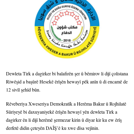
Dewleta Tirk a dagirker bi balafirên şer û bêmirov li dijî çolistana
Riwêşid a başûrê Hesekê êrîşên hewayî pêk anîn û di encamê de
12 sivîl şehîd bûn.
Rêveberiya Xweseriya Demokratîk a Herêma Bakur û Rojhilatê
Sûriyeyê bi daxuyaniyekê êrîşên hewayî yên dewleta Tirk a
dagirker ên li dijî herêmê şermezar kirin û diyar kir ku ew êrîş
derfetê didin çeteyên DAÎŞ’ê ku xwe dîsa vejînin.