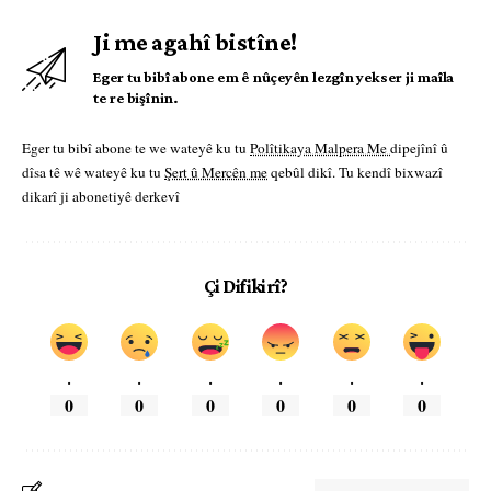
Ji me agahî bistîne!
Eger tu bibî abone em ê nûçeyên lezgîn yekser ji maîla
te re bişînin.
Eger tu bibî abone te we wateyê ku tu
Polîtikaya Malpera Me
dipejînî û
dîsa tê wê wateyê ku tu
Şert û Mercên me
qebûl dikî. Tu kendî bixwazî
dikarî ji abonetiyê derkevî
Çi Difikirî?
.
.
.
.
.
.
0
0
0
0
0
0