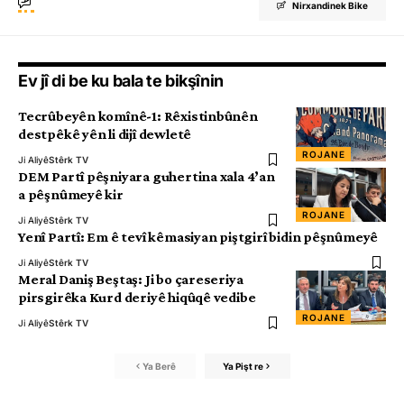
Nirxandinek Bike
Ev jî di be ku bala te bikşînin
Tecrûbeyên komînê-1: Rêxistinbûnên
destpêkê yên li dijî dewletê
ROJANE
Ji Aliyê
Stêrk TV
DEM Partî pêşniyara guhertina xala 4’an
a pêşnûmeyê kir
ROJANE
Ji Aliyê
Stêrk TV
Yenî Partî: Em ê tevî kêmasiyan piştgirî bidin pêşnûmeyê
Ji Aliyê
Stêrk TV
Meral Daniş Beştaş: Ji bo çareseriya
pirsgirêka Kurd deriyê hiqûqê vedibe
ROJANE
Ji Aliyê
Stêrk TV
Ya Berê
Ya Pişt re