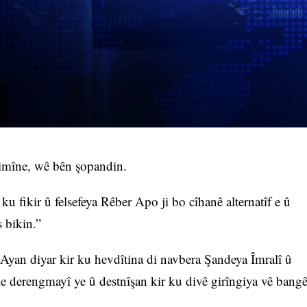
imîne, wê bên şopandin.
 fikir û felsefeya Rêber Apo ji bo cîhanê alternatîf e û
s bikin.”
yan diyar kir ku hevdîtina di navbera Şandeya Îmralî û
e derengmayî ye û destnîşan kir ku divê girîngiya vê bang