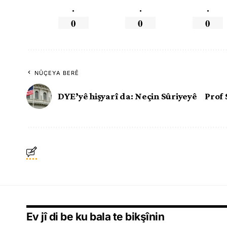
.
.
.
0
0
0
NÛÇEYA BERÊ
DYE’yê hişyarî da: Neçin Sûriyeyê
Prof 
Ev jî di be ku bala te bikşînin