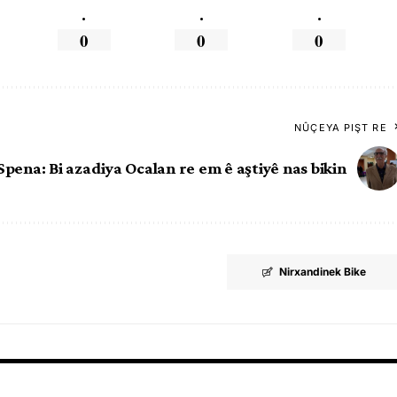
.
.
.
0
0
0
NÛÇEYA PIŞT RE
Spena: Bi azadiya Ocalan re em ê aştiyê nas bikin
Nirxandinek Bike