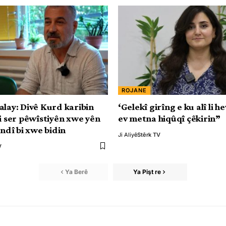
ROJANE
alay: Divê Kurd karibin
‘Gelekî girîng e ku alî li he
li ser pêwîstiyên xwe yên
ev metna hiqûqî çêkirin”
andî bi xwe bidin
Ji Aliyê
Stêrk TV
V
Ya Berê
Ya Pişt re