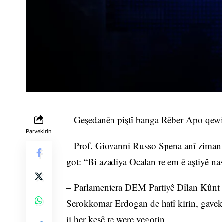
– Geşedanên piştî banga Rêber Apo qew
Parvekirin
– Prof. Giovanni Russo Spena anî ziman ku
got: “Bi azadiya Ocalan re em ê aştiyê na
– Parlamentera DEM Partiyê Dîlan Kûnt A
Serokkomar Erdogan de hatî kirin, gavek
ji her kesê re were vegotin.