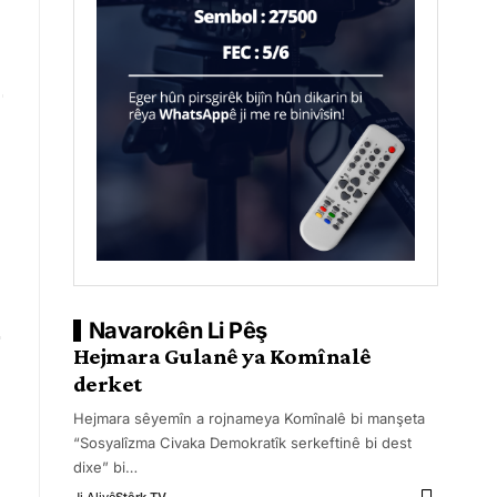
Navarokên Li Pêş
Hejmara Gulanê ya Komînalê
derket
Hejmara sêyemîn a rojnameya Komînalê bi manşeta
“Sosyalîzma Civaka Demokratîk serkeftinê bi dest
dixe” bi
…