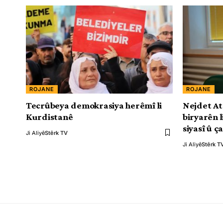
ROJANE
ROJANE
Tecrûbeya demokrasiya herêmî li
Nejdet At
Kurdistanê
biryarên 
siyasî û ç
Ji Aliyê
Stêrk TV
Ji Aliyê
Stêrk T