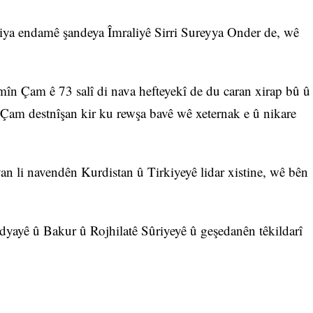
tiya endamê şandeya Îmraliyê Sirri Sureyya Onder de, wê
mîn Çam ê 73 salî di nava hefteyekî de du caran xirap bû û
Çam destnîşan kir ku rewşa bavê wê xeternak e û nikare
n li navendên Kurdistan û Tirkiyeyê lidar xistine, wê bên
dyayê û Bakur û Rojhilatê Sûriyeyê û geşedanên têkildarî