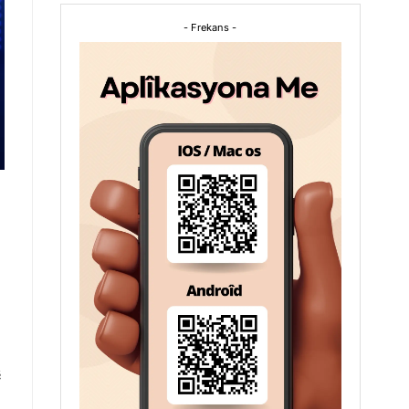
- Frekans -
ê