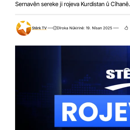
Sernavên sereke ji rojeva Kurdistan û Cîhanê
Stêrk TV
Dîroka Nûkirinê: 19. Nîsan 2025