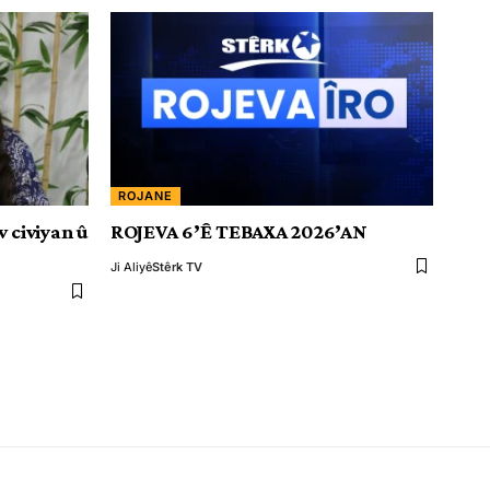
ROJANE
v civiyan û
ROJEVA 6’Ê TEBAXA 2026’AN
Ji Aliyê
Stêrk TV