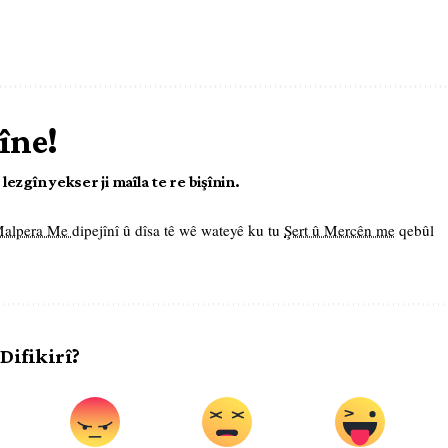
îne!
ezgîn yekser ji maîla te re bişînin.
 Malpera Me
dipejînî û dîsa tê wê wateyê ku tu
Şert û Mercên me
qebûl
 Difikirî?