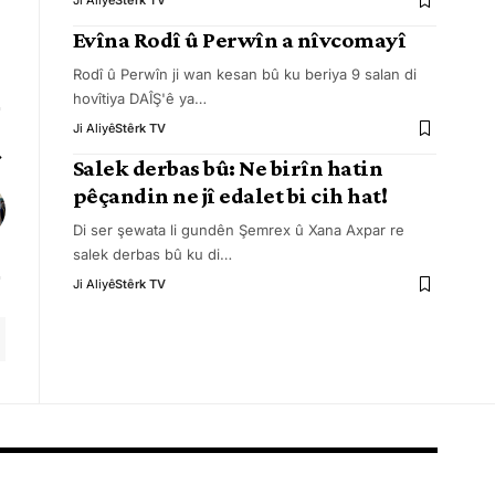
Ji Aliyê
Stêrk TV
Evîna Rodî û Perwîn a nîvcomayî
Rodî û Perwîn ji wan kesan bû ku beriya 9 salan di
hovîtiya DAÎŞ'ê ya
…
Ji Aliyê
Stêrk TV
Salek derbas bû: Ne birîn hatin
pêçandin ne jî edalet bi cih hat!
Di ser şewata li gundên Şemrex û Xana Axpar re
salek derbas bû ku di
…
Ji Aliyê
Stêrk TV