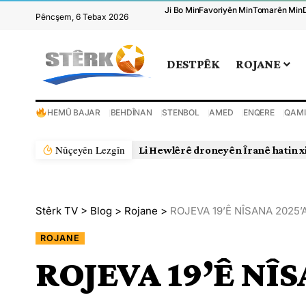
Ji Bo Min
Favoriyên Min
Tomarên Min
Pêncşem, 6 Tebax 2026
DESTPÊK
ROJANE
HEMÛ BAJAR
BEHDÎNAN
STENBOL
AMED
ENQERE
QAMI
Nûçeyên Lezgîn
Li Hewlêrê droneyên Îranê hatin x
Stêrk TV
>
Blog
>
Rojane
>
ROJEVA 19’Ê NÎSANA 2025’
ROJANE
ROJEVA 19’Ê NÎ