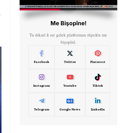
HD
00:31
Me Bişopîne!
Tu dikarî li ser gelek platforman rûpelên me
bişopînî.
Facebook
Twitter
Pinterest
Instagram
Youtube
Tiktok
Telegram
Google News
LinkedIn