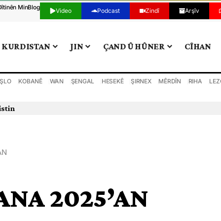
Dîtinên Min
Blog
Video
Podcast
Zindî
Arşîv
KURDISTAN
JIN
ÇAND Û HÛNER
CÎHAN
ŞLO
KOBANÊ
WAN
ŞENGAL
HESEKÊ
ŞIRNEX
MÊRDÎN
RIHA
LEZ
istin
AN
SANA 2025’AN