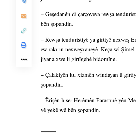
– Geşedanên di çarçoveya rewşa tenduris
bên şopandin.
– Rewşa tenduristiyê ya girtiyê nexweş E
ew rakirin nexweşxaneyê. Keça wî Şîmel 
jiyana xwe li girtîgehê bidomîne.
– Çalakiyên ku xizmên windayan û girtiya
şopandin.
– Êrîşên li ser Herêmên Parastinê yên Me
vê yekê wê bên şopandin.