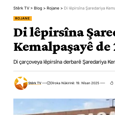
Stêrk TV
>
Blog
>
Rojane
>
Di lêpirsîna Şaredariya Kema
ROJANE
Di lêpirsîna Şar
Kemalpaşayê de 2
Di çarçoveya lêpirsîna derbarê Şaredariya Kem
Stêrk TV
Dîroka Nûkirinê: 19. Nîsan 2025