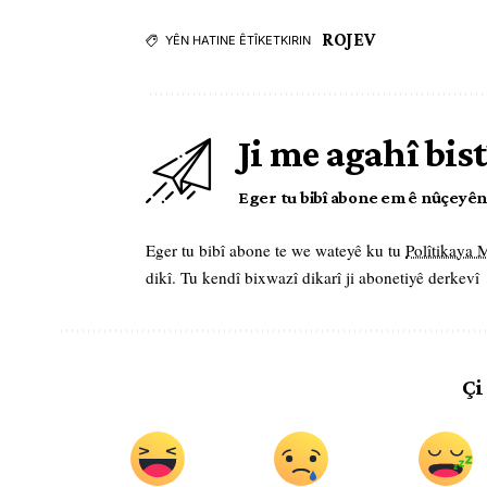
ROJEV
YÊN HATINE ÊTÎKETKIRIN
Ji me agahî bist
Eger tu bibî abone em ê nûçeyên l
Eger tu bibî abone te we wateyê ku tu
Polîtikaya
dikî. Tu kendî bixwazî dikarî ji abonetiyê derkevî
Çi