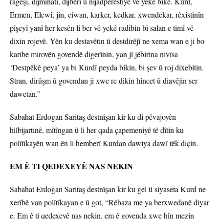
rageşî, dijminatî, dijberî û nijadperestiyê vê yekê bike. Kurd,
Ermen, Elewî, jin, ciwan, karker, kedkar, xwendekar, rêxistinîn
pîşeyî yanî her kesên li ber vê yekê radibin bi salan e timî vê
dixin rojevê. Yên ku destavêtin û destdirêjî ne xema wan e ji bo
karibe mirovên govendê digerînin, yan jî jêbirina nivîsa
‘Destpêkê peya’ ya bi Kurdî peyda bikin, bi şev û roj dixebitin.
Stran, dirûşm û govendan ji xwe re dikin hincet û diavêjin ser
dawetan.”
Sabahat Erdogan Saritaş destnîşan kir ku di pêvajoyên
hilbijartinê, mîtîngan û li her qada çapemeniyê tê dîtin ku
polîtîkayên wan ên li hemberî Kurdan dawiya dawî têk diçin.
EM Ê TI QEDEXEYÊ NAS NEKIN
Sabahat Erdogan Saritaş destnîşan kir ku gel û siyaseta Kurd ne
xerîbê van polîtîkayan e û got, “Rêbaza me ya berxwedanê diyar
e. Em ê ti qedexeyê nas nekin, em ê govenda xwe hîn mezin