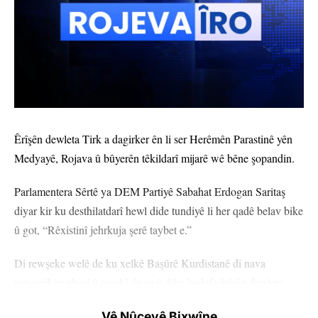
Êrîşên dewleta Tirk a dagirker ên li ser Herêmên Parastinê yên
Medyayê, Rojava û bûyerên têkildarî mijarê wê bêne şopandin.
Parlamentera Sêrtê ya DEM Partiyê Sabahat Erdogan Saritaş
diyar kir ku desthilatdarî hewl dide tundiyê li her qadê belav bike
û got, “Rêxistinî jehrkuja şerê taybet e.”
Di rewşeke welê de ku xelkê Başûrê Kurdistanê di nava
pirsgirêkên aborî û civakî de ye û dibe hedefa êrîşên dewleta
Tirk a dagirker, malbata Barzanî ji bo zarokên xwe bi milyonan
Vê Nûçeyê Bixwîne