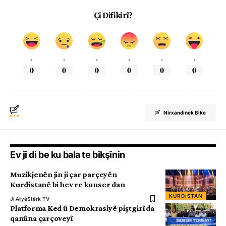
Çi Difikirî?
.
.
.
.
.
.
0
0
0
0
0
0
Nirxandinek Bike
Ev jî di be ku bala te bikşînin
Muzikjenên jin ji çar parçeyên
Kurdistanê bi hev re konser dan
KURDISTAN
Ji Aliyê
Stêrk TV
Platforma Ked û Demokrasiyê piştgirî da
qanûna çarçoveyî