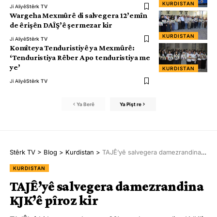
KURDISTAN
Ji Aliyê
Stêrk TV
Wargeha Mexmûrê di salvegera 12’emîn
de êrişên DAÎŞ’ê şermezar kir
KURDISTAN
Ji Aliyê
Stêrk TV
Komîteya Tenduristiyê ya Mexmûrê:
‘Tenduristiya Rêber Apo tenduristiya me
ye’
KURDISTAN
Ji Aliyê
Stêrk TV
Ya Berê
Ya Pişt re
Stêrk TV
>
Blog
>
Kurdistan
>
TAJÊ’yê salvegera damezrandina KJK’ê pîroz kir
KURDISTAN
TAJÊ’yê salvegera damezrandina
KJK’ê pîroz kir