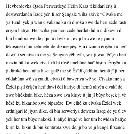
Hevberdevka Qada Perwerdeyê Hêlîn Kara têkildarî êrîş û
destwerdanên Iraqê yên li ser Şengalê wiha axivî: “Civaka me
ya Êzîdî yek ji wan civakane ku di dîroka xwe de herî zêde rastî
êrîşan hatiye. Her wiha yên herî zêde berdêl didin û dikevin di
bin bandora wê de jî jin û dayîk in, ev jî bi xwe re jiyan û
têkoşînekî hîn zehmetir derdixîne pêş. Em dizanin êrîşên ku herî
dawî li ser civaka me ya Şengalê çêbûyîn, yek ji wan êrîşên herî
mezin bû ku wek civak rû bi rûyê tinebûnê hatî hiştin. Êrîşên ku
ji dîrokê heta niha li ser gelê me yê Êzîdî çêdibin, hemû jî ji ber
cûdabûna wê ya çandî, civakî û baweriya wê ye. Civaka me ya
Êzîdî piştî êrîşên herî dawî êdî kariye di hemû aliyên civakî de
xwe birêxistin bike, hêza xwe ava kiriye û jin jî bûye beşek ji vê
hêzê ku bikaribe xwe biparêze. Ew cihê ku civaka Êzîdî wek
erdnîgarî lê jiyan dike, di bin serweriya dewleta Iraqê de ye û ev
yek her tim bûye nakokî. Ji aliyê Iraqê ve her tim hewldan hatiye
kirin ku bixin di bin kontirola xwe de, ji bo vê jî kengê firsendê