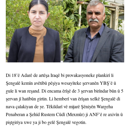
Di 18’ê Adarê de artêşa Iraqê bi provakasyoneke plankirî li
Şengalê kemîn avêtibû pêşiya wesayîteke şervanên YBŞ’ê û
gule li wan reşand. Di encama êrîşê de 3 şervan birîndar bûn û 5
şervan jî hatibûn girtin. Li hemberî van êrîşan xelkê Şengalê di
nava çalakiyan de ye. Têkildarî vê mijarê Şêniyên Wargeha
Penaberan a Şehîd Rustem Cûdî (Mexmûr) ji ANF’ê re axivîn û
piştgiriya xwe ya ji bo gelê Şengalê vegotin.