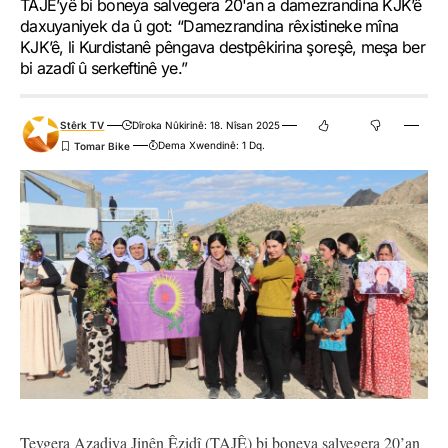
TAJÊ’yê bi boneya salvegera 20'an a damezrandina KJK’ê
daxuyaniyek da û got: “Damezrandina rêxistineke mîna
KJK’ê, li Kurdistanê pêngava destpêkirina şoreşê, meşa ber
bi azadî û serkeftinê ye.”
Stêrk TV
Dîroka Nûkirinê: 18. Nîsan 2025
Dema Xwendinê: 1 Dq.
Tevgera Azadiya Jinên Êzidî (TAJÊ) bi boneya salvegera 20’an