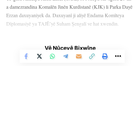
a damezrandina Komalên Jinên Kurdistanê (KJK) li Parka Dayê
Erzan daxuyaniyek da. Daxuyanî ji aliyê Endama Komîteya
Dîplomasiyê ya TAJÊ’yê Suham Şengalî ve hat xwendin.
Suham Şengalî ewilî avabûna KJK’ê û salvegera damezrandina
wê li tevahî jinan pîroz kir û got: “Damezrandina rêxistineke
Vê Nûçeyê Bixwîne
mîna KJK’ê, li Kurdistanê pêngava destpêkirina şoreşê, meşa
ber bi azadî û serkeftinê ye. Jina Êzidî bi taybet piştî fermana sala
2014’an hêzeka mezin ji KJK’ê girt û bi taybet xwe li dora fikira
Rêber Apo bi rêxistin kir û bi pêş xist.”
Li Ser Şopa Heqîqetê
Stêrk TV ji sala 2009an ve di warên siyasî, civakî, çandî û hunerî de
weşanê dike. Bi nêrîna azadiya jinê û avakirina civakeke demokratîk,
Stêrk TV xebatên civakî, çandî, hunerî, dîrokî, aborî û yên jîngehê