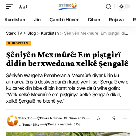
Aa
Kurdistan
Jin
Çand û Hûner
Cîhan
Rojava
R
Stêrk TV
>
Blog
>
Kurdistan
>
Şêniyên Mexmûrê: Em piştgirî didin berxwedana xelkê Şengalê
KURDISTAN
Şêniyên Mexmûrê: Em piştgirî
didin berxwedana xelkê Şengalê
Şêniyên Wargeha Penaberan a Mexmûrê diyar kirin ku
armanca êrîş û destwerdanên Iraqê yên li ser Şengalê ew e
ku carek din bixe di bin komtirola xwe de û wiha gotin:
“Wek xelkê Mexmûrê em piştgiriya xelkê Şengalê dikin,
xelkê Şengalê ne bitenê ye.”
Stêrk TV
Dîroka Nûkirinê: 19. Nîsan 2025
Dema Xwendinê: 5 Dq.