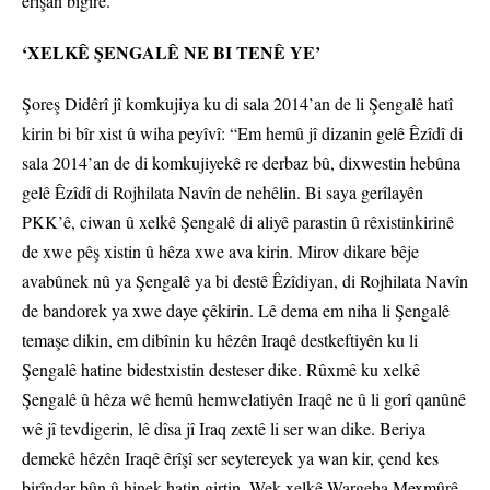
êrîşan bigire.”
‘XELKÊ ŞENGALÊ NE BI TENÊ YE’
Şoreş Didêrî jî komkujiya ku di sala 2014’an de li Şengalê hatî
kirin bi bîr xist û wiha peyîvî: “Em hemû jî dizanin gelê Êzîdî di
sala 2014’an de di komkujiyekê re derbaz bû, dixwestin hebûna
gelê Êzîdî di Rojhilata Navîn de nehêlin. Bi saya gerîlayên
PKK’ê, ciwan û xelkê Şengalê di aliyê parastin û rêxistinkirinê
de xwe pêş xistin û hêza xwe ava kirin. Mirov dikare bêje
avabûnek nû ya Şengalê ya bi destê Êzîdiyan, di Rojhilata Navîn
de bandorek ya xwe daye çêkirin. Lê dema em niha li Şengalê
temaşe dikin, em dibînin ku hêzên Iraqê destkeftiyên ku li
Şengalê hatine bidestxistin desteser dike. Rûxmê ku xelkê
Şengalê û hêza wê hemû hemwelatiyên Iraqê ne û li gorî qanûnê
wê jî tevdigerin, lê dîsa jî Iraq zextê li ser wan dike. Beriya
demekê hêzên Iraqê êrîşî ser seytereyek ya wan kir, çend kes
birîndar bûn û hinek hatin girtin. Wek xelkê Wargeha Mexmûrê