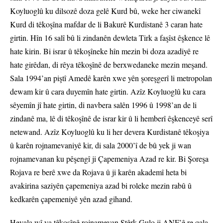
Koyluoglû ku dilsozê doza gelê Kurd bû, weke her ciwanekî
Kurd di têkoşîna mafdar de li Bakurê Kurdistanê 3 caran hate
girtin. Hîn 16 salî bû li zindanên dewleta Tirk a faşîst êşkence lê
hate kirin. Bi israr û têkoşîneke hîn mezin bi doza azadiyê re
hate girêdan, di rêya têkoşînê de berxwedaneke mezin meşand.
Sala 1994’an piştî Amedê karên xwe yên şoreşgerî li metropolan
dewam kir û cara duyemîn hate girtin. Azîz Koyluoglû ku cara
sêyemîn jî hate girtin, di navbera salên 1996 û 1998’an de li
zindanê ma, lê di têkoşînê de israr kir û li hemberî êşkenceyê serî
netewand. Azîz Koyluoglû ku li her devera Kurdistanê têkoşiya
û karên rojnamevaniyê kir, di sala 2000’î de bû yek ji wan
rojnamevanan ku pêşengî ji Çapemeniya Azad re kir. Bi Şoreşa
Rojava re berê xwe da Rojava û ji karên akademî heta bi
avakirina saziyên çapemeniya azad bi roleke mezin rabû û
kedkarên çapemeniyê yên azad gihand.
Hevala wî ya têkoşînê rojnamevan Stêrk Gulo ji ANF’ê re qala