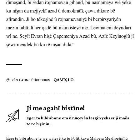
dimeşand, bi sedan rojnamevan gihand, bû nasnameya wê yekê
ku nîşan da mejiyekî azad û demokratîk çawa dikare bê
afirandin. Ji bo têkoşînê û rojnamevaniyê bi berpirsyariyên
mezin rabû; li her qadê bû mamosteyê me. Lewma em deyndarî
wî ne. Seyît Evran hişê Çapemeniya Azad bû, Azîz Koyluoglû jî
şêwirmendek bû ku rê nîşan dida.”
QAMIŞLO
YÊN HATINE ÊTÎKETKIRIN
Ji me agahî bistîne!
Eger tu bibî abone em ê nûçeyên lezgîn yekser ji maîla
te re bişînin.
Eger tu bibî abone te we wateyê ku tu
Polîtikaya Malpera Me
dipejînî û