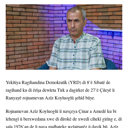
Yekîtiya Ragihandina Demokratîk (YRD) di 8’ê Sibatê de
ragihand ku di êrîşa dewleta Tirk a dagirker de 27’ê Çileyê li
Ranyayê rojnamevan Azîz Koyluoglû şehîd bûye.
Rojnamevan Azîz Koyluoglû li navçeya Çinar a Amedê ku bi
lehengî û berxwedana xwe di dîrokê de xwedî cihekî girîng e, di
sala 1976’an de li nava malbateke welatparêz ji dayik bû. Azîz