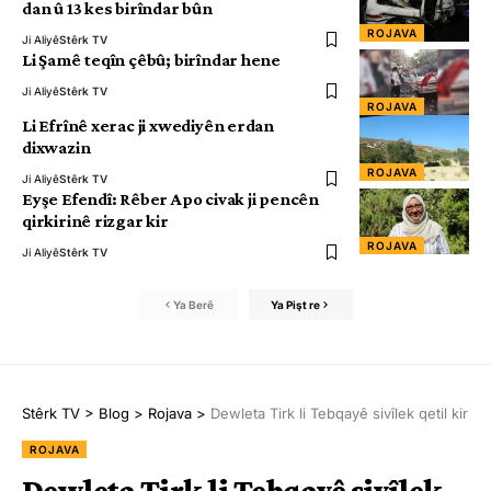
dan û 13 kes birîndar bûn
ROJAVA
Ji Aliyê
Stêrk TV
Li Şamê teqîn çêbû; birîndar hene
Ji Aliyê
Stêrk TV
ROJAVA
Li Efrînê xerac ji xwediyên erdan
dixwazin
ROJAVA
Ji Aliyê
Stêrk TV
Eyşe Efendî: Rêber Apo civak ji pencên
qirkirinê rizgar kir
ROJAVA
Ji Aliyê
Stêrk TV
Ya Berê
Ya Pişt re
Stêrk TV
>
Blog
>
Rojava
>
Dewleta Tirk li Tebqayê sivîlek qetil kir
ROJAVA
Dewleta Tirk li Tebqayê sivîlek