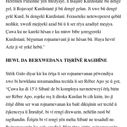
Herêmên Parastinê yên Medyayê, li Başûrê Kurdistanê bû dengê
gel, li Rojavayê Kurdistanê jî bû dengê gelan. Ji xwe bû dengê
gelê Kurd, bi dengekî Kurdistanî. Feraseteke neteweperest qebûl
nedikir, xwedî mejiyekî azad bû û li ser rêya azadiyê meşiya.
Çawa ku ne karekî hêsan e ku mirov bibe şoreşgerekî
Kurdistanî, bêguman rojnamevanî jî ne hêsan bû. Haya hevrê
Azîz ji vê yekê hebû.”
HEWL DA BERXWEDANA TIŞRÎNÊ RAGIHÎNE
Stêrk Gulo diyar kir ku êrîşa li ser rojnamevanan pêwendiya
xwe bi hewldana nixumandina tecrîda li ser Rêber Apo ye û got,
“Çawa ku di 15’ê Sibatê de bi komploya navneteweyî êrîş birin
ser Rêber Apo, rojeke reş li dîroka Kurdan bi cih kirin, îro jî
êrîşê dibin ser wan rojnamevanan ku balê dikişînin ser tecrîd û
êşkenceya li Îmraliyê, bi vî rengî dixwazin, nehêlin rastî bê
ragihandin. Êrîşên bi vî rengî yên meha Sibatê ne tesadufî ne.
Rojnamevanên ku qala azadiyê dikin têne girtin, rojnamevanên