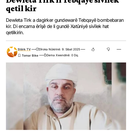
qetil kir
Dewleta Tirk a dagirker gundewarê Tebqayê bombebaran
kir. Di encama êrîşê de li gundê Xatûniyê sivîlek hat
qetilkirin.
Stêrk TV
Dîroka Nûkirinê: 9. Sibat 2025
Dema Xwendinê: 0 Dq.