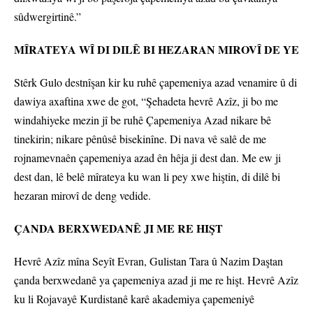
sûdwergirtinê.”
MÎRATEYA WÎ DI DILÊ BI HEZARAN MIROVÎ DE YE
Stêrk Gulo destnîşan kir ku ruhê çapemeniya azad venamire û di
dawiya axaftina xwe de got, “Şehadeta hevrê Azîz, ji bo me
windahiyeke mezin jî be ruhê Çapemeniya Azad nikare bê
tinekirin; nikare pênûsê bisekinîne. Di nava vê salê de me
rojnamevnaên çapemeniya azad ên hêja ji dest dan. Me ew ji
dest dan, lê belê mîrateya ku wan li pey xwe hiştin, di dilê bi
hezaran mirovî de deng vedide.
ÇANDA BERXWEDANÊ JI ME RE HIŞT
Hevrê Azîz mîna Seyît Evran, Gulistan Tara û Nazim Daştan
çanda berxwedanê ya çapemeniya azad ji me re hişt. Hevrê Azîz
ku li Rojavayê Kurdistanê karê akademiya çapemeniyê