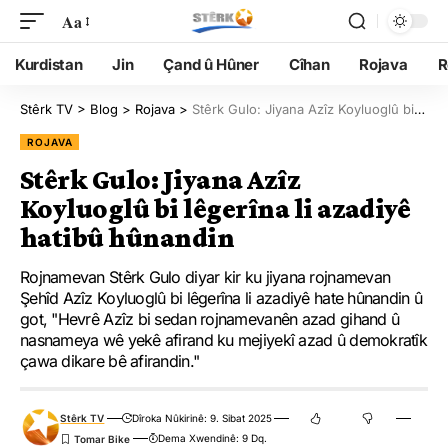
Aa
Kurdistan
Jin
Çand û Hûner
Cîhan
Rojava
R
Stêrk TV
>
Blog
>
Rojava
>
Stêrk Gulo: Jiyana Azîz Koyluoglû bi lêgerîna li azadiyê hatibû hûnandin
ROJAVA
Stêrk Gulo: Jiyana Azîz
Koyluoglû bi lêgerîna li azadiyê
hatibû hûnandin
Rojnamevan Stêrk Gulo diyar kir ku jiyana rojnamevan
Şehîd Azîz Koyluoglû bi lêgerîna li azadiyê hate hûnandin û
got, "Hevrê Azîz bi sedan rojnamevanên azad gihand û
nasnameya wê yekê afirand ku mejiyekî azad û demokratîk
çawa dikare bê afirandin."
Stêrk TV
Dîroka Nûkirinê: 9. Sibat 2025
Dema Xwendinê: 9 Dq.