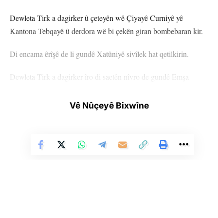
Dewleta Tirk a dagirker û çeteyên wê Çiyayê Curniyê yê
Kantona Tebqayê û derdora wê bi çekên giran bombebaran kir.
Di encama êrîşê de li gundê Xatûniyê sivîlek hat qetilkirin.
Dewleta Tirk a dagirker îro di saetên nîvro de gundê Emşa
Iwêna yê li Başûrê Kobanê bombebaran kiribû û di êrîşê de 7 jê
zarok 9 kes birîndar bûbûn.
Vê Nûçeyê Bixwîne
KOBANÊ
YÊN HATINE ÊTÎKETKIRIN
Ji me agahî bistîne!
Li Ser Şopa Heqîqetê
Stêrk TV ji sala 2009an ve di warên siyasî, civakî, çandî û hunerî de
Eger tu bibî abone em ê nûçeyên lezgîn yekser ji maîla