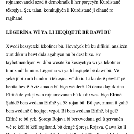
rojnamevanekî azad û demokratîk li her parçeyên Kurdistanê
têkoşiya. Şer, talan, komkujiyên li Kurdistanê ji cîhanê re
ragihand.
LÊGERÎNA WÎ YA LI HEQÎQETÊ BÊ DAWÎ BÛ
Xwedî kesayetekî lêkolîner bû. Hevrêyek bû ku difikirî, analîzên
xurt dikir û hewl dida agahiyên nû bi dest bixe. Ev
taybetmendiyên wî dibû wesîle ku kesayetiya wî ya lêkolîner
timî zindî bimîne. Lêgerîna wî ya li heqîqetê bê dawî bû. Vê
yekê jî bi xurtî bandor li têkoşîna wî dikir. Li ku derê pêwîstî pê
hebûa hevrê Azîz amade bû biçe wê derê. Di dema dagirkirina
Efrînê de yek ji wan rojnamevanan bû ku dixwest biçe Efrînê.
Şahidê berxwedana Efrînê ya 58 rojan bû. Bû çav, ziman û guhê
berxwedanê û heqîqet vegot. Bi berxwedana Efrînê, bi gelê
Efrînê re bû yek. Şoreşa Rojava bi berxwedana gel û şervanên
wê re kêlî bi kêlî ragihand, bû dengê Şoreşa Rojava. Çawa ku li