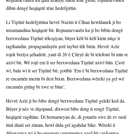
dibin dengê heqîqetê têne hedefgirtin.
Li Tişrînê hedefgirtina hevrê Nazim û Cîhan hewldanek ji bo
nixumandina heqîqetê bû. Rojnamevanên ku ji bo bibin dengê
berxwedana Tişrînê têkoşiyan, bûyer kêlî bi kêlî kirin nûçe û
ragihandin, propagandayên şerê taybet têk birin. Hevrê Azîz
rojek beriya şehadetê, yanî di 26’ê Çileyê de bi telefonê bi min re
axivî bû. Wê rojê em li ser berxwedana Tişrînê axivî bûn. Çavê
wî, bala wî li ser Tişrînê bû; gotibû ‘Em ê bi berxwedana Tişrînê
re encamên mezin bi dest bixin. Berxwedana wêrekî ya gel wê
encamên girîng bi xwe re bîne’.
Hevrê Azîz ji bo bibe dengê berxwedana Tişrînê gelekî ked da.
Bûyer ji nêz ve dişopand, dixwest bibe deng û rengê Tişrînê,
heqîqetê ragihîne. Di bernameyan de, di gotarên xwe de ev rastî
timî dianî ser ziman, hewl dida gel agahdar bike. Wêrekî û
dilxwaziya wî ji bo paşeroja çapemeniya azad bû çavkaniya