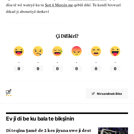
dîsa tê wê wateyê ku tu
Şert û Mercên me
qebûl dikî. Tu kendî bixwazî
dikarî ji abonetiyê derkevî
Çi Difikirî?
.
.
.
.
.
.
0
0
0
0
0
0
Nirxandinek Bike
Ev jî di be ku bala te bikşînin
Di teqîna Şamê de 2 kes jiyana xwe ji dest