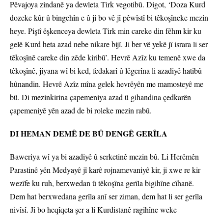
Pêvajoya zindanê ya dewleta Tirk vegotibû. Digot, ‘Doza Kurd
dozeke kûr û bingehîn e û ji bo vê jî pêwîstî bi têkoşîneke mezin
heye. Piştî êşkenceya dewleta Tirk min careke din fêhm kir ku
gelê Kurd heta azad nebe nikare bijî. Ji ber vê yekê jî israra li ser
têkoşînê careke din zêde kiribû’. Hevrê Azîz ku temenê xwe da
têkoşînê, jiyana wî bi ked, fedakarî û lêgerîna li azadiyê hatibû
hûnandin. Hevrê Azîz mîna gelek hevrêyên me mamosteyê me
bû. Di mezinkirina çapemeniya azad û gihandina çedkarên
çapemeniyê yên azad de bi roleke mezin rabû.
DI HEMAN DEMÊ DE BÛ DENGÊ GERÎLA
Baweriya wî ya bi azadiyê û serketinê mezin bû. Li Herêmên
Parastinê yên Medyayê jî karê rojnamevaniyê kir, ji xwe re kir
wezîfe ku ruh, berxwedan û têkoşîna gerîla bigihîne cîhanê.
Dem hat berxwedana gerîla anî ser ziman, dem hat li ser gerîla
nivîsî. Ji bo heqîqeta şer a li Kurdistanê ragihîne weke