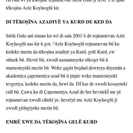
têkoşîna Azîz Koyluoglû kir.
DI TÊKOŞÎNA AZADIYÊ YA KURD DE KED DA
Stêrk Gulo anî ziman ku wê di sala 2001’ê de rojnamevan Azîz
Koyluoglû nas kir û got, “Azîz Koyluoglû rojnamevan bû ku
kedeke mezin da têkoşîna azadiyê ya Kurd, gelê Kurd, ew
stûnek bû. Hevrê bû, xwedî nasnameyeke têkoşer bû û
mamosteyekî mezin bû. Weke şagirt beşdarî dewreya duyemîn a
akademiya çapemeniya azad bû û piştre weke mamosteyekî
tevgeriya, kedeke mezin da, hewl da. Dİ kar de xwedî kesayetekî
cidî bû. Çawa ku di Çapemeniya Azad de her hevalekÎ me yê
rojnamevan xwedî cihekî ye, hevrêyê me Azîz Koyluoglû jî
xwedî girîngiyeke mezin bû.
EMRÊ XWE DA TÊKOŞÎNA GELÊ KURD