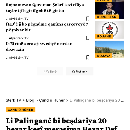
Rojnamevan Qereman Şukrî tevî efûya
taybet jî li girtîgehê tê girtin
KURDISTAN
Ji Aliyê
Stêrk TV
ÎHD’ê ji bo pêşnûme qanûna çarçoveyê 7
pêşniyar kir
ROJANE
Ji Aliyê
Stêrk TV
Li Efrînê xerac ji xwediyên erdan
dixwazin
ROJAVA
Ji Aliyê
Stêrk TV
Ya Berê
Ya Pişt re
Stêrk TV
>
Blog
>
Çand û Hûner
>
Li Palinganê bi beşdariya 20 hezar kesî merasîma Hezar Def
ÇAND Û HÛNER
Li Palinganê bi beşdariya 20
hezar kesî merasîma Hezar Def