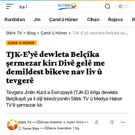
Aa
Kurdistan
Jin
Çand û Hûner
Cîhan
Rojava
R
Stêrk TV
>
Blog
>
Çand û Hûner
>
TJK-E’yê dewleta Belçîka şermezar kir: Divê gelê me demildest bikeve nav liv û tevgerê
ÇAND Û HÛNER
TJK-E’yê dewleta Belçîka
şermezar kir: Divê gelê me
demildest bikeve nav liv û
tevgerê
Tevgera Jinên Kurd a Ewropayê (TJK-E) êrîşa dewleta
Belçîkayê ya li dijî televîzyonên Stêrk TV û Medya Haber
TV’ê şermezar kir.
Stêrk TV
Dîroka Nûkirinê: 3. Gulan 2024
Dema Xwendinê: 1 Dq.