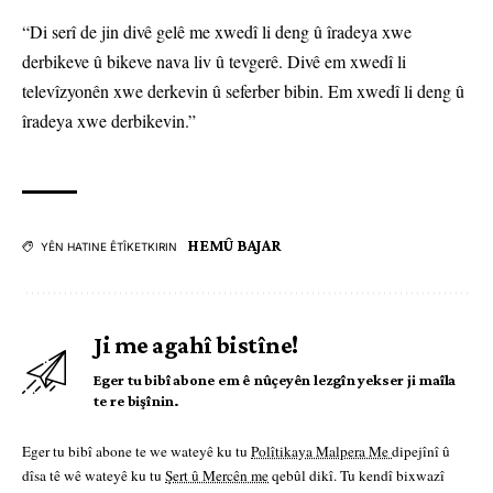
“Di serî de jin divê gelê me xwedî li deng û îradeya xwe
derbikeve û bikeve nava liv û tevgerê. Divê em xwedî li
televîzyonên xwe derkevin û seferber bibin. Em xwedî li deng û
îradeya xwe derbikevin.”
HEMÛ BAJAR
YÊN HATINE ÊTÎKETKIRIN
Ji me agahî bistîne!
Eger tu bibî abone em ê nûçeyên lezgîn yekser ji maîla
te re bişînin.
Eger tu bibî abone te we wateyê ku tu
Polîtikaya Malpera Me
dipejînî û
dîsa tê wê wateyê ku tu
Şert û Mercên me
qebûl dikî. Tu kendî bixwazî