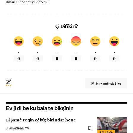
dikarî ji abonetiyê derkevî
Çi Difikirî?
.
.
.
.
.
.
0
0
0
0
0
0
Nirxandinek Bike
Ev jî di be ku bala te bikşînin
Li Şamê teqîn çêbû; birîndar hene
Ji Aliyê
Stêrk TV
ROJAVA