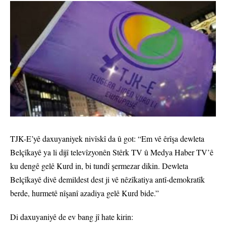
TJK-E’yê daxuyaniyek nivîskî da û got: “Em vê êrîşa dewleta
Belçîkayê ya li dijî televîzyonên Stêrk TV û Medya Haber TV’ê
ku dengê gelê Kurd in, bi tundî şermezar dikin. Dewleta
Belçîkayê divê demildest dest ji vê nêzîkatiya antî-demokratîk
berde, hurmetê nîşanî azadiya gelê Kurd bide.”
Di daxuyaniyê de ev bang jî hate kirin: