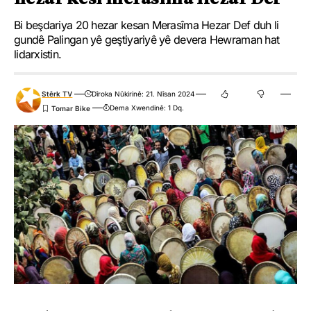
Bi beşdariya 20 hezar kesan Merasîma Hezar Def duh li
gundê Palingan yê geştiyariyê yê devera Hewraman hat
lidarxistin.
Stêrk TV
Dîroka Nûkirinê: 21. Nîsan 2024
Dema Xwendinê: 1 Dq.