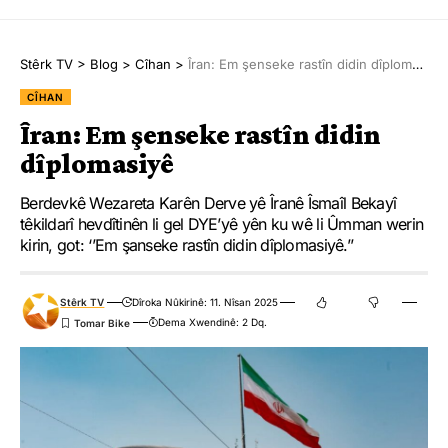
Stêrk TV
>
Blog
>
Cîhan
>
Îran: Em şenseke rastîn didin dîplomasiyê
CÎHAN
Îran: Em şenseke rastîn didin
dîplomasiyê
Berdevkê Wezareta Karên Derve yê Îranê Îsmaîl Bekayî
têkildarî hevdîtinên li gel DYE’yê yên ku wê li Ûmman werin
kirin, got: ‘’Em şanseke rastîn didin dîplomasiyê.’’
Stêrk TV
Dîroka Nûkirinê: 11. Nîsan 2025
Dema Xwendinê: 2 Dq.