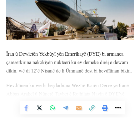
Îran û Dewletên Yekbûyî yên Emerîkayê (DYE) bi armanca
çareserkirina nakokiyên nukleerî ku ev demeke dirêj e dewam
dikin, wê di 12’ê Nîsanê de li Ûmmanê dest bi hevdîtinan bikin.
Hevdîtinên ku wê bi beşdarbûna Wezîrê Karên Derve yê Îranê
Abbas Arakçî û Nûnerê Taybet ê Rojhilata Navîn ê DYE’yê
Steve Witkoff werin kirin, wê bi navbeykariya Wezîrê Karên
Vê Nûçeyê Bixwîne
Derve yê Ûmmanê Badr al-Busaidi pêk werin.
Berdevkê Wezareta Karên Derve yê Îranê Îsmaîl Bekayî di
daxuyaniya xwe ya beriya hevdîtinan de got: ‘’Em bi cidîbûn û