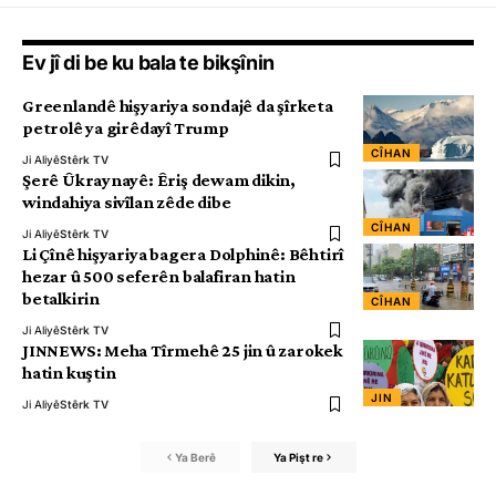
Ev jî di be ku bala te bikşînin
Greenlandê hişyariya sondajê da şîrketa
petrolê ya girêdayî Trump
CÎHAN
Ji Aliyê
Stêrk TV
Şerê Ûkraynayê: Êriş dewam dikin,
windahiya sivîlan zêde dibe
CÎHAN
Ji Aliyê
Stêrk TV
Li Çînê hişyariya bagera Dolphinê: Bêhtirî
hezar û 500 seferên balafiran hatin
betalkirin
CÎHAN
Ji Aliyê
Stêrk TV
JINNEWS: Meha Tîrmehê 25 jin û zarokek
hatin kuştin
JIN
Ji Aliyê
Stêrk TV
Ya Berê
Ya Pişt re