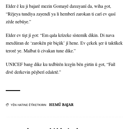
Elder ê ku ji bajarê mezin Gomayê daxuyanî da, wiha got,
“Rêjeya tundiya zayendî ya li hemberî zarokan ti carî ev qasî
zêde nebûye.”
Elder ev tişt jî got: “Em qala krîzeke sîstemîk dikin. Di nava
mexdûran de ‘zarokên pir biçûk’ jî hene. Ev çekek şer û taktîkek
terorê ye. Malbat û civakan tune dike.”
UNICEF bang dike ku tedbîrên lezgîn bên girtin û got, “Faîl
divê derkevin pêşberî edaletê.”
HEMÛ BAJAR
YÊN HATINE ÊTÎKETKIRIN