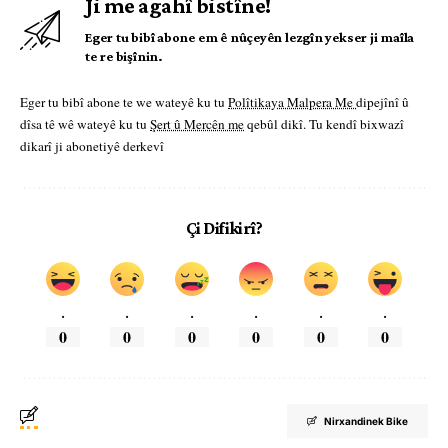
Ji me agahî bistîne!
Eger tu bibî abone em ê nûçeyên lezgîn yekser ji maîla
te re bişînin.
Eger tu bibî abone te we wateyê ku tu
Polîtikaya Malpera Me
dipejînî û
dîsa tê wê wateyê ku tu
Şert û Mercên me
qebûl dikî. Tu kendî bixwazî
dikarî ji abonetiyê derkevî
Çi Difikirî?
.
.
.
.
.
.
0
0
0
0
0
0
Nirxandinek Bike