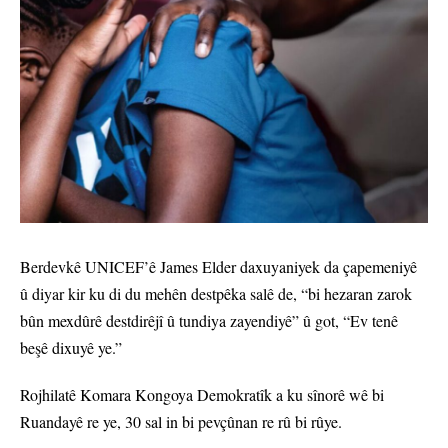
Berdevkê UNICEF’ê James Elder daxuyaniyek da çapemeniyê
û diyar kir ku di du mehên destpêka salê de, “bi hezaran zarok
bûn mexdûrê destdirêjî û tundiya zayendiyê” û got, “Ev tenê
beşê dixuyê ye.”
Rojhilatê Komara Kongoya Demokratîk a ku sînorê wê bi
Ruandayê re ye, 30 sal in bi pevçûnan re rû bi rûye.