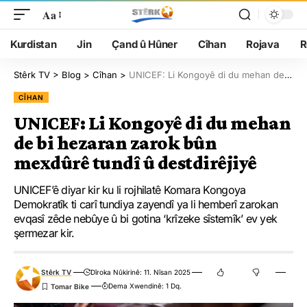
Aa
Kurdistan
Jin
Çand û Hûner
Cîhan
Rojava
R
Stêrk TV
>
Blog
>
Cîhan
>
UNICEF: Li Kongoyê di du mehan de bi hezaran zarok bûn mexdûrê tundî û destdirêjiyê
CÎHAN
UNICEF: Li Kongoyê di du mehan
de bi hezaran zarok bûn
mexdûrê tundî û destdirêjiyê
UNICEF’ê diyar kir ku li rojhilatê Komara Kongoya
Demokratîk ti carî tundiya zayendî ya li hemberî zarokan
evqasî zêde nebûye û bi gotina ‘krîzeke sîstemîk’ ev yek
şermezar kir.
Stêrk TV
Dîroka Nûkirinê: 11. Nîsan 2025
Dema Xwendinê: 1 Dq.