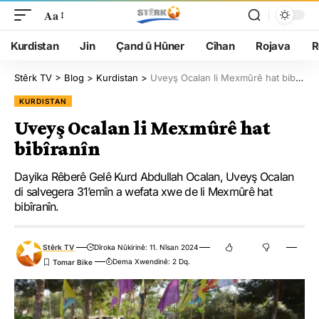
Aa
Kurdistan
Jin
Çand û Hûner
Cîhan
Rojava
R
Stêrk TV
>
Blog
>
Kurdistan
>
Uveyş Ocalan li Mexmûrê hat bibîranîn
KURDISTAN
Uveyş Ocalan li Mexmûrê hat
bibîranîn
Dayika Rêberê Gelê Kurd Abdullah Ocalan, Uveyş Ocalan
di salvegera 31’emîn a wefata xwe de li Mexmûrê hat
bibîranîn.
Stêrk TV
Dîroka Nûkirinê: 11. Nîsan 2024
Dema Xwendinê: 2 Dq.