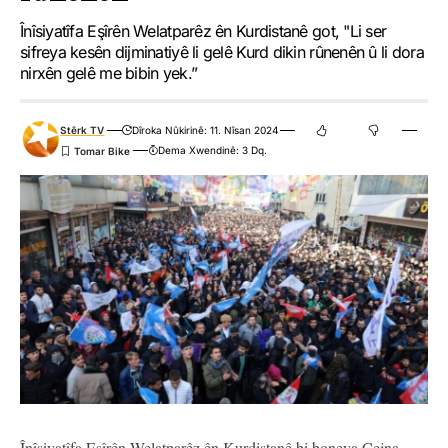
Înîsiyatîfa Eşîrên Welatparêz ên Kurdistanê got, "Li ser
sifreya kesên dijminatiyê li gelê Kurd dikin rûnenên û li dora
nirxên gelê me bibin yek.”
Stêrk TV
Dîroka Nûkirinê: 11. Nîsan 2024
Dema Xwendinê: 3 Dq.
Înîsiyatîfa Eşîrên Welatparêz ên Kurdistanê bi boneya Cejna