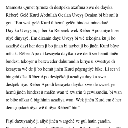
Mamosta Qîmet Şirnexî di destpêka axaftina xwe de dayika
Rêberê Gelê Kurd Abdullah Ocalan Uveyş Ocalan bi bîr anî û
got: “Em wek gelê Kurd û hemû gelên bindest minetdarê
Dayika Uveyş in, ji ber ku Rêberek wek Rêber Apo aniye li ser
rûyê dinyayê. Em dizanin dayê Uveyş bi wê têkoşîna ku ji bo
azadiyê dayî her dem ji bo jinan bi taybet ji bo jinên Kurd bûye
mînak. Rêber Apo di kesayeta dayika xwe de li ser hemû jinên
bindest, têkoşer û berxwedêr dahurandin kiriye û xwestiye di
kesayeta wê de ji bo hemû jinên Kurd pêşengtiyê bike. Li ser vî
bingehî dîsa Rêber Apo destpêkê ji azadiya dayika xwe
destpêkiriye. Rêber Apo di kesayeta dayika xwe de xwestiye
hemû jinên bindest û mafên wan tê xwarin û çewisandin, bi wan
re bibe alîkar û bigihînin azadiya wan. Wek jinên Kurd em ê her
dem şopdarê rêya wê û rêya Rêbertî bin.”
Piştî daxuyaniyê ji aliyê jinên wargehê ve gul hatin çandin.