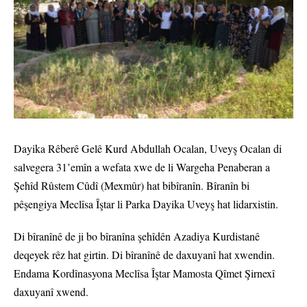
Dayika Rêberê Gelê Kurd Abdullah Ocalan, Uveyş Ocalan di
salvegera 31’emîn a wefata xwe de li Wargeha Penaberan a
Şehîd Rûstem Cûdî (Mexmûr) hat bibîranîn. Bîranîn bi
pêşengiya Meclîsa Îştar li Parka Dayika Uveyş hat lidarxistin.
Di bîranînê de ji bo bîranîna şehîdên Azadiya Kurdistanê
deqeyek rêz hat girtin. Di bîranînê de daxuyanî hat xwendin.
Endama Kordînasyona Meclîsa Îştar Mamosta Qîmet Şirnexî
daxuyanî xwend.