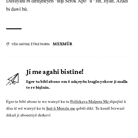
Daxuyanî bi dirûşmeyên “Bijî Serok Apo” û “Jin, Jiyan, Azadî”
bi dawî bû.
MEXMÛR
YÊN HATINE ÊTÎKETKIRIN
Ji me agahî bistîne!
Eger tu bibî abone em ê nûçeyên lezgîn yekser ji maîla
te re bişînin.
Eger tu bibî abone te we wateyê ku tu
Polîtikaya Malpera Me
dipejînî û
dîsa tê wê wateyê ku tu
Şert û Mercên me
qebûl dikî. Tu kendî bixwazî
dikarî ji abonetiyê derkevî