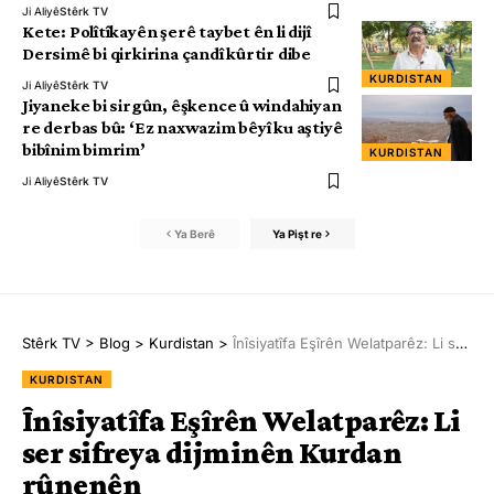
Ji Aliyê
Stêrk TV
Kete: Polîtîkayên şerê taybet ên li dijî
Dersimê bi qirkirina çandî kûrtir dibe
KURDISTAN
Ji Aliyê
Stêrk TV
Jiyaneke bi sirgûn, êşkence û windahiyan
re derbas bû: ‘Ez naxwazim bêyî ku aştiyê
bibînim bimrim’
KURDISTAN
Ji Aliyê
Stêrk TV
Ya Berê
Ya Pişt re
Stêrk TV
>
Blog
>
Kurdistan
>
Înîsiyatîfa Eşîrên Welatparêz: Li ser sifreya dijminên Kurdan rûnenên
KURDISTAN
Înîsiyatîfa Eşîrên Welatparêz: Li
ser sifreya dijminên Kurdan
rûnenên