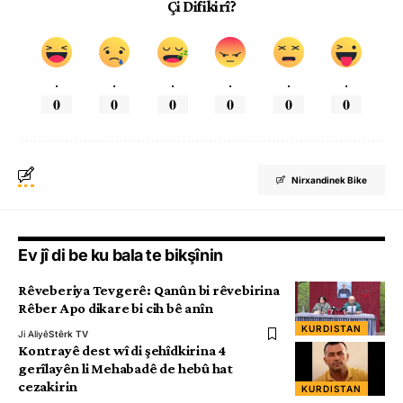
Çi Difikirî?
.
.
.
.
.
.
0
0
0
0
0
0
Nirxandinek Bike
Ev jî di be ku bala te bikşînin
Rêveberiya Tevgerê: Qanûn bi rêvebirina
Rêber Apo dikare bi cih bê anîn
KURDISTAN
Ji Aliyê
Stêrk TV
Kontrayê dest wî di şehîdkirina 4
gerîlayên li Mehabadê de hebû hat
cezakirin
KURDISTAN