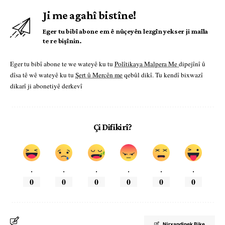
Ji me agahî bistîne!
Eger tu bibî abone em ê nûçeyên lezgîn yekser ji maîla
te re bişînin.
Eger tu bibî abone te we wateyê ku tu
Polîtikaya Malpera Me
dipejînî û
dîsa tê wê wateyê ku tu
Şert û Mercên me
qebûl dikî. Tu kendî bixwazî
dikarî ji abonetiyê derkevî
Çi Difikirî?
.
.
.
.
.
.
0
0
0
0
0
0
Nirxandinek Bike