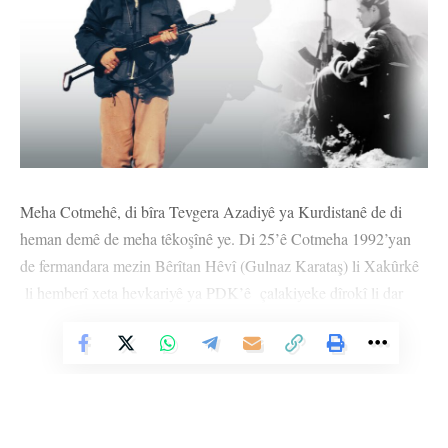
Meha Cotmehê, di bîra Tevgera Azadiyê ya Kurdistanê de di
heman demê de meha têkoşînê ye. Di 25’ê Cotmeha 1992’yan
de fermandara mezin Bêrîtan Hêvî (Gulnaz Karataş) li Xakûrkê
li hemberî xeta hevkariyê ya PDK’ê çalakiyeke dîrokî li dar
xist û helwesta ku divê şervanên Apoyî nîşan bide, nîşan da. Di
sala 1998’an de jî li qada Garê gelek gerîlayan heman helwest
Vê Nûçeyê Bixwîne
nîşan da.
Gerîla Nergîz Çiya yek ji wan gerîlayan e ku bûye şahidê van
bûyeran û bi xwe di nav de cih girtiye. Gerîla Nergîz Çiya piştî