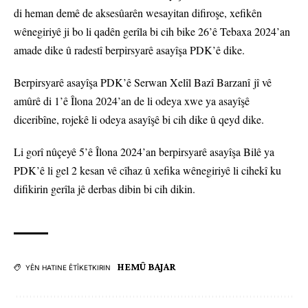
di heman demê de aksesûarên wesayitan difiroşe, xefikên
wênegiriyê ji bo li qadên gerîla bi cih bike 26’ê Tebaxa 2024’an
amade dike û radestî berpirsyarê asayîşa PDK’ê dike.
Berpirsyarê asayîşa PDK’ê Serwan Xelîl Bazî Barzanî jî vê
amûrê di 1’ê Îlona 2024’an de li odeya xwe ya asayîşê
diceribîne, rojekê li odeya asayîşê bi cih dike û qeyd dike.
Li gorî nûçeyê 5’ê Îlona 2024’an berpirsyarê asayîşa Bilê ya
PDK’ê li gel 2 kesan vê cîhaz û xefika wênegiriyê li cihekî ku
difikirin gerîla jê derbas dibin bi cih dikin.
HEMÛ BAJAR
YÊN HATINE ÊTÎKETKIRIN