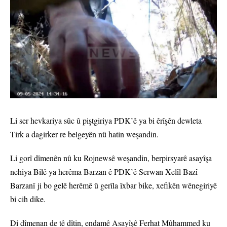
Li ser hevkariya sûc û piştgiriya PDK’ê ya bi êrîşên dewleta
Tirk a dagirker re belgeyên nû hatin weşandin.
Li gorî dîmenên nû ku Rojnewsê weşandin, berpirsyarê asayîşa
nehiya Bilê ya herêma Barzan ê PDK’ê Serwan Xelîl Bazî
Barzanî ji bo gelê herêmê û gerîla îxbar bike, xefikên wênegiriyê
bi cih dike.
Di dîmenan de tê dîtin, endamê Asayîşê Ferhat Mûhammed ku