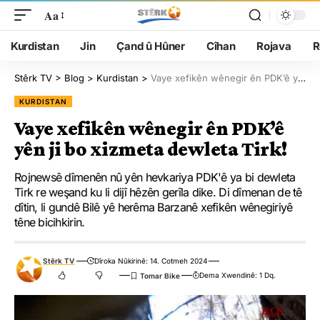
Aa
Kurdistan
Jin
Çand û Hûner
Cîhan
Rojava
R
Stêrk TV
>
Blog
>
Kurdistan
>
Vaye xefikên wênegir ên PDK’ê yên ji bo xizmeta dewleta Tirk!
KURDISTAN
Vaye xefikên wênegir ên PDK’ê
yên ji bo xizmeta dewleta Tirk!
Rojnewsê dîmenên nû yên hevkariya PDK'ê ya bi dewleta
Tirk re weşand ku li dijî hêzên gerîla dike. Di dîmenan de tê
dîtin, li gundê Bilê yê herêma Barzanê xefikên wênegiriyê
têne bicihkirin.
Stêrk TV
Dîroka Nûkirinê: 14. Cotmeh 2024
Dema Xwendinê: 1 Dq.