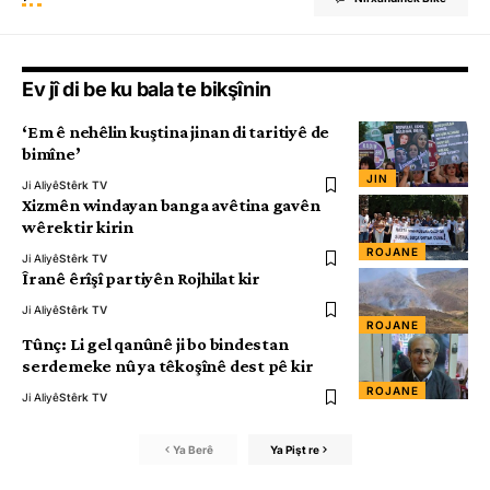
Ev jî di be ku bala te bikşînin
‘Em ê nehêlin kuştina jinan di taritiyê de
bimîne’
JIN
Ji Aliyê
Stêrk TV
Xizmên windayan banga avêtina gavên
wêrektir kirin
ROJANE
Ji Aliyê
Stêrk TV
Îranê êrîşî partiyên Rojhilat kir
Ji Aliyê
Stêrk TV
ROJANE
Tûnç: Li gel qanûnê ji bo bindestan
serdemeke nû ya têkoşînê dest pê kir
ROJANE
Ji Aliyê
Stêrk TV
Ya Berê
Ya Pişt re