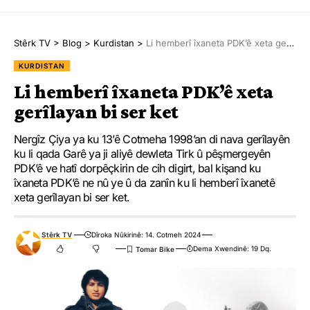
Stêrk TV
>
Blog
>
Kurdistan
>
Li hemberî îxaneta PDK’ê xeta gerîlayan bi ser ket
KURDISTAN
Li hemberî îxaneta PDK’ê xeta
gerîlayan bi ser ket
Nergîz Çiya ya ku 13’ê Cotmeha 1998’an di nava gerîlayên
ku li qada Garê ya ji aliyê dewleta Tirk û pêşmergeyên
PDK’ê ve hatî dorpêçkirin de cih digirt, bal kişand ku
îxaneta PDK’ê ne nû ye û da zanîn ku li hemberî îxanetê
xeta gerîlayan bi ser ket.
Stêrk TV
Dîroka Nûkirinê: 14. Cotmeh 2024
Dema Xwendinê: 19 Dq.