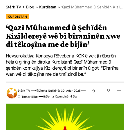
Stêrk TV
>
Blog
>
Kurdistan
>
‘Qazî Mûhammed û Şehîdên Kizildereyê wê bi bîranînên xwe di têkoşîna me de bijîn’
KURDISTAN
‘Qazî Mûhammed û Şehîdên
Kizildereyê wê bi bîranînên xwe
di têkoşîna me de bijîn’
Hevserokatiya Konseya Rêveber a KCK’ê yek ji rêberên
hêja û girîng ên dîroka Kurdistanê Qazî Mûhammed û
şehîdên komkujiya Kizildereyê bi bîr anîn û got, “Bîranîna
wan wê di têkoşîna me de timî zindî be.”
Stêrk TV
Dîroka Nûkirinê: 30. Adar 2025
Dema Xwendinê: 4 Dq.