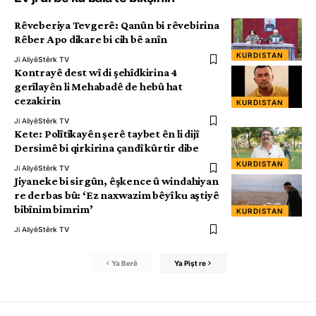
Rêveberiya Tevgerê: Qanûn bi rêvebirina
Rêber Apo dikare bi cih bê anîn
KURDISTAN
Ji Aliyê
Stêrk TV
Kontrayê dest wî di şehîdkirina 4
gerîlayên li Mehabadê de hebû hat
cezakirin
KURDISTAN
Ji Aliyê
Stêrk TV
Kete: Polîtîkayên şerê taybet ên li dijî
Dersimê bi qirkirina çandî kûrtir dibe
KURDISTAN
Ji Aliyê
Stêrk TV
Jiyaneke bi sirgûn, êşkence û windahiyan
re derbas bû: ‘Ez naxwazim bêyî ku aştiyê
bibînim bimrim’
KURDISTAN
Ji Aliyê
Stêrk TV
Ya Berê
Ya Pişt re