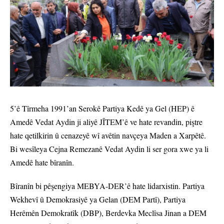
5’ê Tîrmeha 1991’an Serokê Partiya Kedê ya Gel (HEP) ê
Amedê Vedat Aydin ji aliyê JÎTEM’ê ve hate revandin, piştre
hate qetilkirin û cenazeyê wî avêtin navçeya Maden a Xarpêtê.
Bi wesîleya Cejna Remezanê Vedat Aydin li ser gora xwe ya li
Amedê hate bîranîn.
Bîranîn bi pêşengiya MEBYA-DER’ê hate lidarxistin. Partiya
Wekhevî û Demokrasiyê ya Gelan (DEM Partî), Partiya
Herêmên Demokratîk (DBP), Berdevka Meclîsa Jinan a DEM