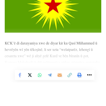
KCK’ê di daxuyaniya xwe de diyar kir ku Qasî Mûhammed û
hevrêyên wî yên têkoşînê, li ser xeta “welatparêz, lehengî û
cesareta xwe” wê ji aliyê gelê Kurd ve bên bîranîn û got,
Komara Mahabadê li dijî mêtingeriya qirker, nûneriya qonaxeke
dîrokî kir.
Vê Nûçeyê Bixwîne
Di daxuyaniyê de hate diyarkirin ku 30’ê Adarê di heman demê
de salvegera komkujiya Kizildereyê jî ye û hate bilêvkirin ku
Mahîr Çayan û hevrêyên wî pêşketineke dîrokî bi tevgera
sosyalîst a Tirkiyeyê dan qezenckirin. Di peyamê de hate
ragihandin ku Rêber Apo her tim xwedî li têkoşîna Mahir, Denîz