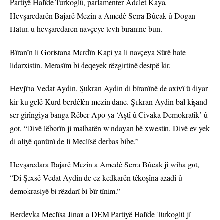
Partiyê Halîde Turkoglû, parlamenter Adalet Kaya,
Hevşaredarên Bajarê Mezin a Amedê Serra Bûcak û Dogan
Hatûn û hevşaredarên navçeyê tevlî bîranînê bûn.
Bîranîn li Goristana Mardîn Kapi ya li navçeya Sûrê hate
lidarxistin. Merasîm bi deqeyek rêzgirtinê destpê kir.
Hevjîna Vedat Aydin, Şukran Aydin di bîranînê de axivî û diyar
kir ku gelê Kurd berdêlên mezin dane. Şukran Aydin bal kişand
ser girîngiya banga Rêber Apo ya ‘Aştî û Civaka Demokratîk’ û
got, “Divê lêborîn ji malbatên windayan bê xwestin. Divê ev yek
di aliyê qanûnî de li Meclîsê derbas bibe.”
Hevşaredara Bajarê Mezin a Amedê Serra Bûcak jî wiha got,
“Di Şexsê Vedat Aydin de ez kedkarên têkoşîna azadî û
demokrasiyê bi rêzdarî bi bîr tînim.”
Berdevka Meclîsa Jinan a DEM Partiyê Halîde Turkoglû jî