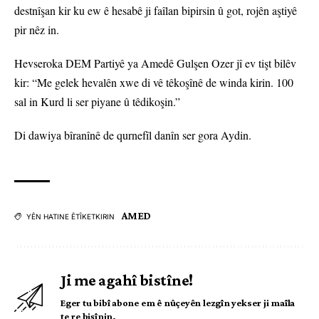
destnîşan kir ku ew ê hesabê ji faîlan bipirsin û got, rojên aştiyê
pir nêz in.
Hevseroka DEM Partiyê ya Amedê Gulşen Ozer jî ev tişt bilêv
kir: “Me gelek hevalên xwe di vê têkoşînê de winda kirin. 100
sal in Kurd li ser piyane û têdikoşin.”
Di dawiya bîranînê de qurnefîl danîn ser gora Aydin.
AMED
YÊN HATINE ÊTÎKETKIRIN
Ji me agahî bistîne!
Eger tu bibî abone em ê nûçeyên lezgîn yekser ji maîla
te re bişînin.