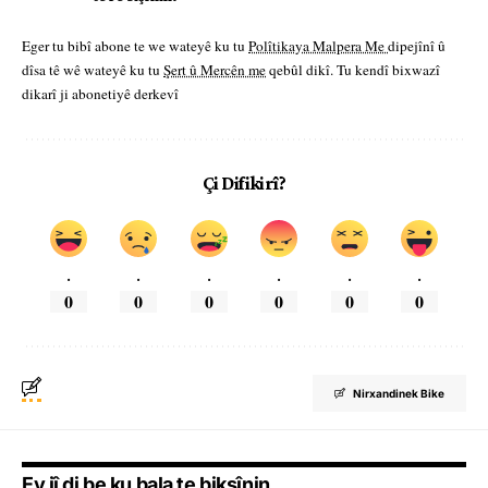
Eger tu bibî abone te we wateyê ku tu
Polîtikaya Malpera Me
dipejînî û
dîsa tê wê wateyê ku tu
Şert û Mercên me
qebûl dikî. Tu kendî bixwazî
dikarî ji abonetiyê derkevî
Çi Difikirî?
.
.
.
.
.
.
0
0
0
0
0
0
Nirxandinek Bike
Ev jî di be ku bala te bikşînin