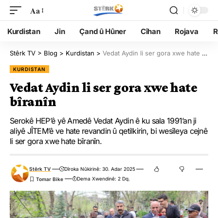
Aa
Kurdistan
Jin
Çand û Hûner
Cîhan
Rojava
R
Stêrk TV
>
Blog
>
Kurdistan
>
Vedat Aydin li ser gora xwe hate bîranîn
KURDISTAN
Vedat Aydin li ser gora xwe hate
bîranîn
Serokê HEP’ê yê Amedê Vedat Aydin ê ku sala 1991’an ji
aliyê JÎTEM’ê ve hate revandin û qetilkirin, bi wesîleya cejnê
li ser gora xwe hate bîranîn.
Stêrk TV
Dîroka Nûkirinê: 30. Adar 2025
Dema Xwendinê: 2 Dq.