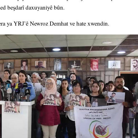
ed beşdarî daxuyaniyê bûn.
era ya YRJ’ê Newroz Demhat ve hate xwendin.