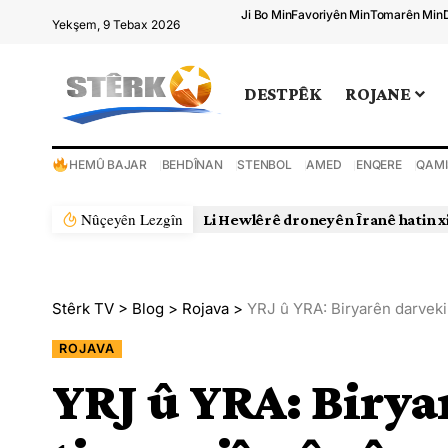
Ji Bo Min
Favoriyên Min
Tomarên Min
Yekşem, 9 Tebax 2026
DESTPÊK
ROJANE
HEMÛ BAJAR
BEHDÎNAN
STENBOL
AMED
ENQERE
QAMI
Nûçeyên Lezgîn
Rejîma Îranê xwepêşanderek
Stêrk TV
>
Blog
>
Rojava
>
YRJ û YRA: Biryarên darvekir
ROJAVA
YRJ û YRA: Birya