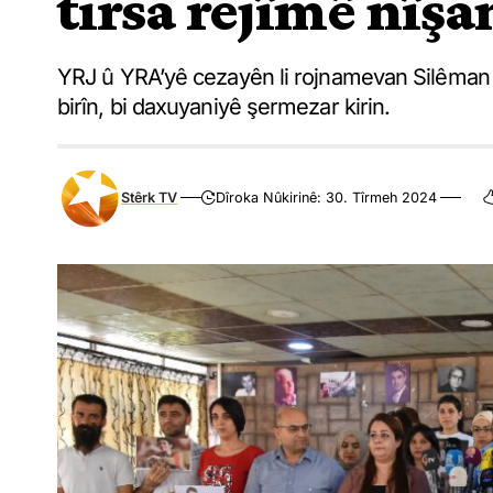
tirsa rejîmê nîşa
YRJ û YRA’yê cezayên li rojnamevan Silêman
birîn, bi daxuyaniyê şermezar kirin.
Stêrk TV
Dîroka Nûkirinê: 30. Tîrmeh 2024