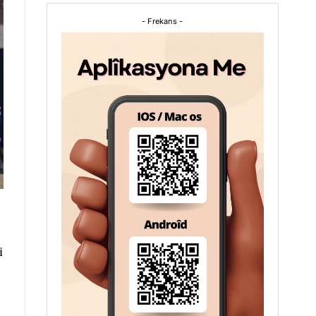
- Frekans -
i