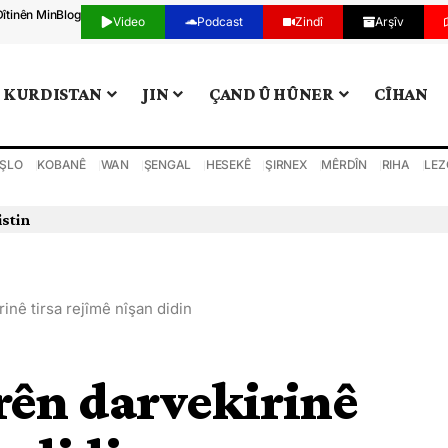
Dîtinên Min
Blog
Video
Podcast
Zindî
Arşîv
KURDISTAN
JIN
ÇAND Û HÛNER
CÎHAN
ŞLO
KOBANÊ
WAN
ŞENGAL
HESEKÊ
ŞIRNEX
MÊRDÎN
RIHA
LEZ
 din bi darve kir
inê tirsa rejîmê nîşan didin
rên darvekirinê