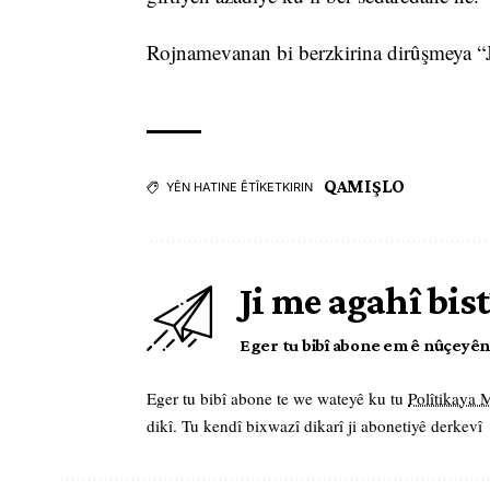
Rojnamevanan bi berzkirina dirûşmeya “J
QAMIŞLO
YÊN HATINE ÊTÎKETKIRIN
Ji me agahî bist
Eger tu bibî abone em ê nûçeyên l
Eger tu bibî abone te we wateyê ku tu
Polîtikaya
dikî. Tu kendî bixwazî dikarî ji abonetiyê derkevî