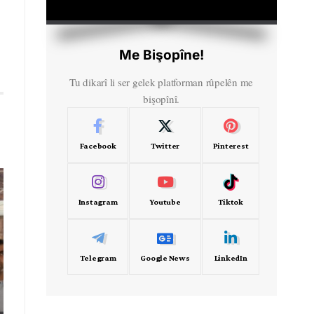
HD
00:00
Me Bişopîne!
Tu dikarî li ser gelek platforman rûpelên me
bişopînî.
Facebook
Twitter
Pinterest
Instagram
Youtube
Tiktok
Telegram
Google News
LinkedIn