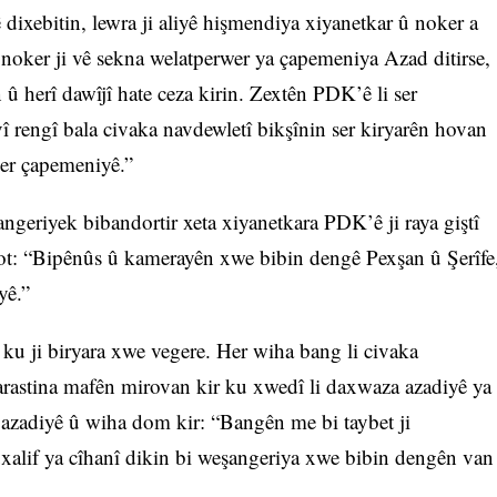
wê dixebitin, lewra ji aliyê hişmendiya xiyanetkar û noker a
noker ji vê sekna welatperwer ya çapemeniya Azad ditirse,
 herî dawîjî hate ceza kirin. Zextên PDK’ê li ser
î rengî bala civaka navdewletî bikşînin ser kiryarên hovan
ser çapemeniyê.”
geriyek bibandortir xeta xiyanetkara PDK’ê ji raya giştî
got: “Bipênûs û kamerayên xwe bibin dengê Pexşan û Şerîfe
yê.”
ku ji biryara xwe vegere. Her wiha bang li civaka
parastina mafên mirovan kir ku xwedî li daxwaza azadiyê ya
n azadiyê û wiha dom kir: “Bangên me bi taybet ji
alif ya cîhanî dikin bi weşangeriya xwe bibin dengên van