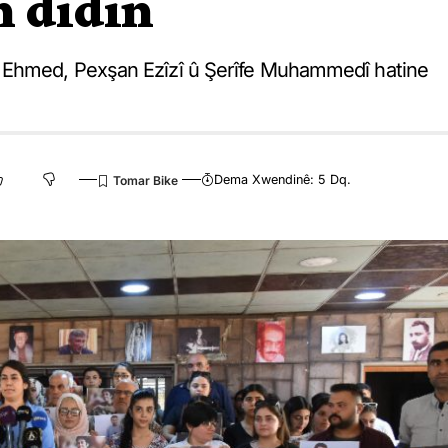
n didin
 Ehmed, Pexşan Ezîzî û Şerîfe Muhammedî hatine
Dema Xwendinê: 5 Dq.