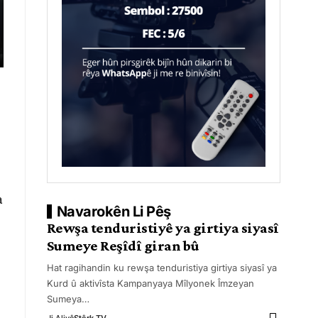
a
Navarokên Li Pêş
Rewşa tenduristiyê ya girtiya siyasî
Sumeye Reşîdî giran bû
Hat ragihandin ku rewşa tenduristiya girtiya siyasî ya
Kurd û aktivîsta Kampanyaya Mîlyonek Îmzeyan
Sumeya
…