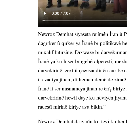
Newroz Demhat siyaseta rejîmên Îran û P
dagirker û qirker ya Îranê bi polîtîkayê 
mixalif bitirsîne. Dixwaze bi darvekirina
Îranê ya ku li ser bingehê olperestî, mezhe
darvekirinê, zext û çewisandinên cur be 
û azadiya jinan, di heman demê de zirarê
Îranê li ser nasnameya jinan re êrîş biriye
darvekririnê hewil daye ku hêviyên jiyana
radestî mirinê kiriye ava bikin.”
Newroz Demhat da zanîn ku tevî ku her kêlî