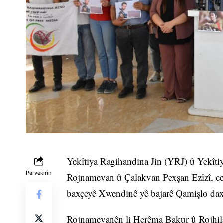
Yekîtiya Ragihandina Jin (YRJ) û Yekîti
Parvekirin
Rojnamevan û Çalakvan Pexşan Ezîzî, ce
baxçeyê Xwendinê yê bajarê Qamişlo dax
Rojnamevanên li Herêma Bakur û Rojhila