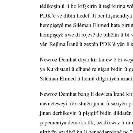
têdikoşin û ji bo kifşkirin û teşîrkirina 
PDK’ê ve dibin hedef. Ji ber hişmendiya 
hempişeyê me Silêman Ehmed hate girtin û
hempîşeyê xwe di rojevê de bihêlin û bi v
yên Rejîma Îranê û zextên PDK’ê yên li 
Newroz Demhat diyar kir ku ew ê bi weşan
ya Kurdistanî û cîhanê re nîşan bidin û 
Silêman Ehmed û hemû dilgirtiyên azadi
Newroz Demhat bang li dewleta Îranê kir 
navneteweyî, rêxistinên jinan û saziyên 
jinan derbikevin û piştgirî bidin dildarê
çapemeniya demokratîk, azadîxwaz û mux
girtiyên azadiyê ku li ber sêdaredanê ne.”