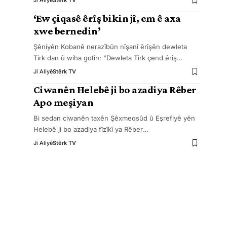
Ji Aliyê
Stêrk TV
‘Ew çiqasê êrîş bikin jî, em ê axa
xwe bernedin’
Şêniyên Kobanê nerazîbûn nîşanî êrîşên dewleta
Tirk dan û wiha gotin: "Dewleta Tirk çend êrîş
…
Ji Aliyê
Stêrk TV
Ciwanên Helebê ji bo azadiya Rêber
Apo meşiyan
Bi sedan ciwanên taxên Şêxmeqsûd û Eşrefiyê yên
Helebê ji bo azadiya fîzîkî ya Rêber
…
Ji Aliyê
Stêrk TV