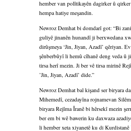
hember van polîtikayên dagirker û qirker
hempa hatiye meşandin.
Newroz Demhat bi domdarî got: “Bi zanist
guliyê jinanên hunandî ji berxwedana xw
dirûşmeya ‘Jin, Jiyan, Azadî’ qêriyan. Ev
şênberbûyî li hemû cîhanê deng veda û ji 
tirsa herî mezin. Ji ber vê tirsa mirinê R
’Jin, Jiyan, Azadî’ dide.”
Newroz Demhat bal kişand ser biryara da
Mihemedî, cezadayîna rojnamevan Silêm
biryara Rejîma Îranê bi hêrsekî mezin şer
ber em bi wê bawerin ku daxwaza azadiy
li hember xeta xiyanetê ku di Kurdistanê