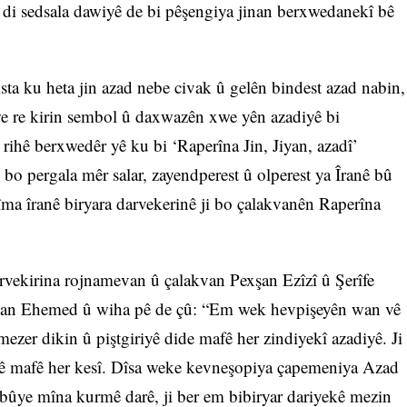
 di sedsala dawiyê de bi pêşengiya jinan berxwedanekî bê
a ku heta jin azad nebe civak û gelên bindest azad nabin,
e re kirin sembol û daxwazên xwe yên azadiyê bi
 rihê berxwedêr yê ku bi ‘Raperîna Jin, Jiyan, azadî’
bo pergala mêr salar, zayendperest û olperest ya Îranê bû
ejîma îranê biryara darvekerinê ji bo çalakvanên Raperîna
rvekirina rojnamevan û çalakvan Pexşan Ezîzî û Şerîfe
an Ehemed û wiha pê de çû: “Em wek hevpişeyên wan vê
mezer dikin û piştgiriyê dide mafê her zindiyekî azadiyê. Ji
ê mafê her kesî. Dîsa weke kevneşopiya çapemeniya Azad
 bûye mîna kurmê darê, ji ber em bibiryar dariyekê mezin