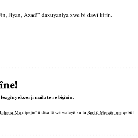
in, Jiyan, Azadî” daxuyaniya xwe bi dawî kirin.
îne!
ezgîn yekser ji maîla te re bişînin.
 Malpera Me
dipejînî û dîsa tê wê wateyê ku tu
Şert û Mercên me
qebûl