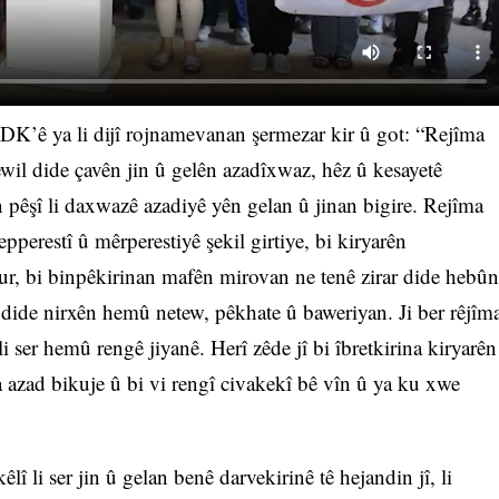
DK’ê ya li dijî rojnamevanan şermezar kir û got: “Rejîma
hewil dide çavên jin û gelên azadîxwaz, hêz û kesayetê
n pêşî li daxwazê azadiyê yên gelan û jinan bigire. Rejîma
pperestî û mêrperestiyê şekil girtiye, bi kiryarên
cur, bi binpêkirinan mafên mirovan ne tenê zirar dide hebûn
 dide nirxên hemû netew, pêkhate û baweriyan. Ji ber rêjîm
 li ser hemû rengê jiyanê. Herî zêde jî bi îbretkirina kiryarên
 azad bikuje û bi vi rengî civakekî bê vîn û ya ku xwe
 li ser jin û gelan benê darvekirinê tê hejandin jî, li