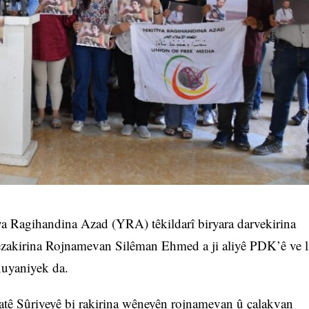
ya Ragihandina Azad (YRA) têkildarî biryara darvekirina
zakirina Rojnamevan Silêman Ehmed a ji aliyê PDK’ê ve l
uyaniyek da.
tê Sûriyeyê bi rakirina wêneyên rojnamevan û çalakvan