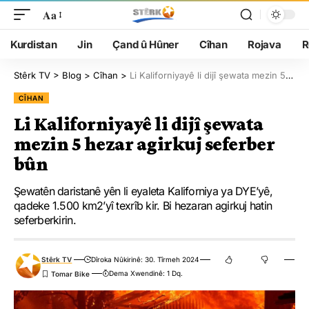
Aa
Kurdistan
Jin
Çand û Hûner
Cîhan
Rojava
R
Stêrk TV
>
Blog
>
Cîhan
>
Li Kaliforniyayê li dijî şewata mezin 5 hezar agirkuj seferber bûn
CÎHAN
Li Kaliforniyayê li dijî şewata
mezin 5 hezar agirkuj seferber
bûn
Şewatên daristanê yên li eyaleta Kaliforniya ya DYE’yê,
qadeke 1.500 km2’yî texrîb kir. Bi hezaran agirkuj hatin
seferberkirin.
Stêrk TV
Dîroka Nûkirinê: 30. Tîrmeh 2024
Dema Xwendinê: 1 Dq.