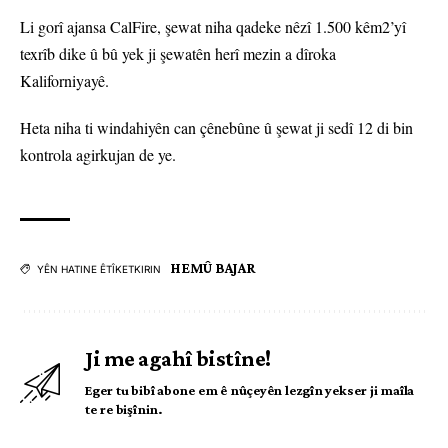
Li gorî ajansa CalFire, şewat niha qadeke nêzî 1.500 kêm2’yî
texrîb dike û bû yek ji şewatên herî mezin a dîroka
Kaliforniyayê.
Heta niha ti windahiyên can çênebûne û şewat ji sedî 12 di bin
kontrola agirkujan de ye.
HEMÛ BAJAR
YÊN HATINE ÊTÎKETKIRIN
Ji me agahî bistîne!
Eger tu bibî abone em ê nûçeyên lezgîn yekser ji maîla
te re bişînin.