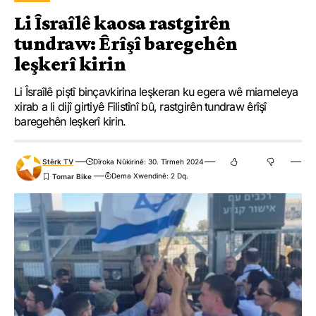
Li Îsraîlê kaosa rastgirên
tundraw: Êrîşî baregehên
leşkerî kirin
Li Îsraîlê piştî binçavkirina leşkeran ku egera wê miameleya
xirab a li dijî girtiyê Filistînî bû, rastgirên tundraw êrîşî
baregehên leşkerî kirin.
Stêrk TV
Dîroka Nûkirinê: 30. Tîrmeh 2024
Dema Xwendinê: 2 Dq.