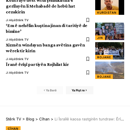
Kontrayê dest wî di şehîdkirina 4
gerîlayên li Mehabadê de hebû hat
cezakirin
KURDISTAN
Ji Aliyê
Stêrk TV
‘Em ê nehêlin kuştina jinan di taritiyê de
bimîne’
JIN
Ji Aliyê
Stêrk TV
Xizmên windayan banga avêtina gavên
wêrektir kirin
ROJANE
Ji Aliyê
Stêrk TV
Îranê êrîşî partiyên Rojhilat kir
Ji Aliyê
Stêrk TV
ROJANE
Ya Berê
Ya Pişt re
Stêrk TV
>
Blog
>
Cîhan
>
Li Îsraîlê kaosa rastgirên tundraw: Êrîşî baregehên leşkerî kirin
CÎHAN