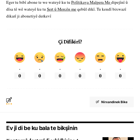
Eger tu bibî abone te we wateyê ku tu
Polîtikaya Malpera Me
dipejînî û
dîsa tê wê wateyê ku tu
Şert û Mercên me
qebûl dikî. Tu kendî bixwazî
dikarî ji abonetiyê derkevî
Çi Difikirî?
.
.
.
.
.
.
0
0
0
0
0
0
Nirxandinek Bike
Ev jî di be ku bala te bikşînin