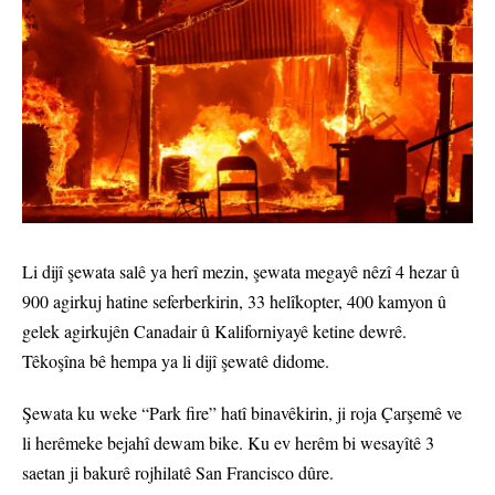
Li dijî şewata salê ya herî mezin, şewata megayê nêzî 4 hezar û
900 agirkuj hatine seferberkirin, 33 helîkopter, 400 kamyon û
gelek agirkujên Canadair û Kaliforniyayê ketine dewrê.
Têkoşîna bê hempa ya li dijî şewatê didome.
Şewata ku weke “Park fire” hatî binavêkirin, ji roja Çarşemê ve
li herêmeke bejahî dewam bike. Ku ev herêm bi wesayîtê 3
saetan ji bakurê rojhilatê San Francisco dûre.