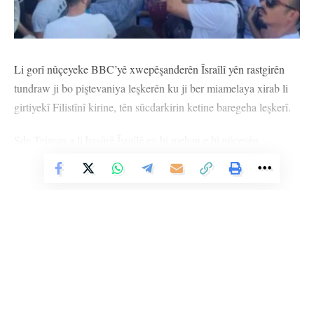
Li gorî nûçeyeke BBC’yê xwepêşanderên Îsraîlî yên rastgirên
tundraw ji bo piştevaniya leşkerên ku ji ber miamelaya xirab li
girtiyekî Filistînî kirine, tên sûcdarkirin ketine baregeha leşkerî.
Sde Teiman a li başûrê Îsraîlê ev bi mehan e bi nûçeyên
miameleya dermirovî ya li dijî girtiyên Filistînî di rojevê de ye.
Vê Nûçeyê Bixwîne
Roja Duşemê bi dehan xwepêşanderan ku di nav de
parlamenterên rastgir ên desthilatdariya Îsraîlê jî cih digirin,
deriyên baregeha leşkerî şikandin û dirûşmeyên weke “em terka
hevrêyên xwe nakin, ne ji bo terorîstan” hatin berzkirin.
Hate ragihandin ku hin leşkeran li dijî polîsên ku hatibûn
leşkerên alîkar binçav bikin, sprey bi kar anîne.