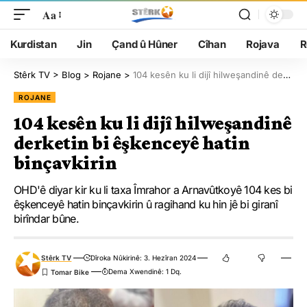
Aa
Kurdistan
Jin
Çand û Hûner
Cîhan
Rojava
R
Stêrk TV
>
Blog
>
Rojane
>
104 kesên ku li dijî hilweşandinê derketin bi êşkenceyê hatin binçavkirin
ROJANE
104 kesên ku li dijî hilweşandinê
derketin bi êşkenceyê hatin
binçavkirin
OHD'ê diyar kir ku li taxa Îmrahor a Arnavûtkoyê 104 kes bi
êşkenceyê hatin binçavkirin û ragihand ku hin jê bi giranî
birîndar bûne.
Stêrk TV
Dîroka Nûkirinê: 3. Hezîran 2024
Dema Xwendinê: 1 Dq.