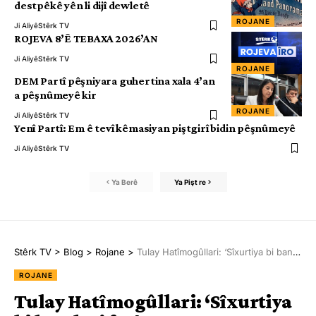
destpêkê yên li dijî dewletê
ROJANE
Ji Aliyê
Stêrk TV
ROJEVA 8’Ê TEBAXA 2026’AN
Ji Aliyê
Stêrk TV
ROJANE
DEM Partî pêşniyara guhertina xala 4’an
a pêşnûmeyê kir
ROJANE
Ji Aliyê
Stêrk TV
Yenî Partî: Em ê tevî kêmasiyan piştgirî bidin pêşnûmeyê
Ji Aliyê
Stêrk TV
Ya Berê
Ya Pişt re
Stêrk TV
>
Blog
>
Rojane
>
Tulay Hatîmogûllari: ‘Sîxurtiya bi bandor’ faşîzm e
ROJANE
Tulay Hatîmogûllari: ‘Sîxurtiya