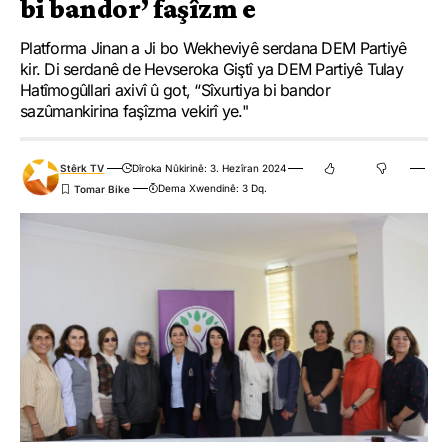
bi bandor’ faşîzm e
Platforma Jinan a Ji bo Wekheviyê serdana DEM Partiyê
kir. Di serdanê de Hevseroka Giştî ya DEM Partiyê Tulay
Hatîmogûllari axivî û got, “Sîxurtiya bi bandor
sazûmankirina faşîzma vekirî ye."
Stêrk TV
Dîroka Nûkirinê: 3. Hezîran 2024
Dema Xwendinê: 3 Dq.