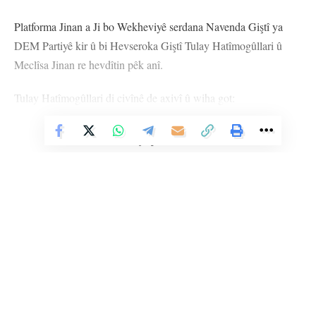
Platforma Jinan a Ji bo Wekheviyê serdana Navenda Giştî ya
DEM Partiyê kir û bi Hevseroka Giştî Tulay Hatîmogûllari û
Meclîsa Jinan re hevdîtin pêk anî.
Tulay Hatîmogûllari di civînê de axivî û wiha got:
“Li gorî nêrîna me 6284 ji nîqaşê re vekirin tê wateya kodên
muhafezekar li ser jinan ere ferzkirin. Projeya Maarîf û
Vê Nûçeyê Bixwîne
guhertinên di mufredata perwerdeyê de mijarên ku divê tevgera
jinan jî li ser bisekine. Bi taybetî pirsgirêka me hemûyan e.
Dema ku AKP hat ser desthilatdariyê, tevgera zinan hin mîtîng li
dar xistin. Me dikarîbû mafan bi dest bixin, lê mixabin niha pir
kêm xencamê bi dest dixin. Tevgera jinê li hemberî wan
rawestiya û gav bi wan da avêtin. Vekişîna ji Peymana Stenbolê
nikarin bi jinên nav xwe jî bidin qebûlkirin.
Li Ser Şopa Heqîqetê
Stêrk TV ji sala 2009an ve di warên siyasî, civakî, çandî û hunerî de
Di rojeva partiyên siyasî de mijara sîxurtiya bi bandor ye, lê belê
weşanê dike. Bi nêrîna azadiya jinê û avakirina civakeke demokratîk,