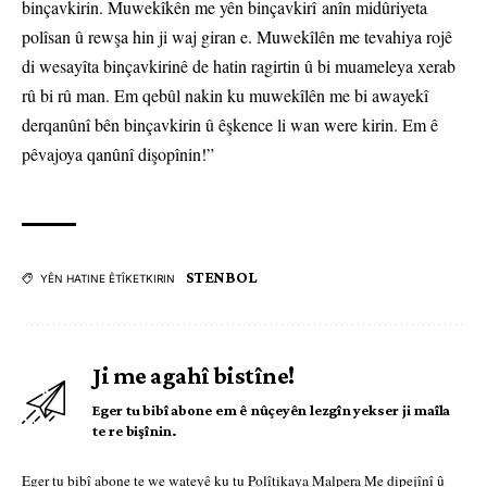
binçavkirin. Muwekîkên me yên binçavkirî anîn midûriyeta
polîsan û rewşa hin ji waj giran e. Muwekîlên me tevahiya rojê
di wesayîta binçavkirinê de hatin ragirtin û bi muameleya xerab
rû bi rû man. Em qebûl nakin ku muwekîlên me bi awayekî
derqanûnî bên binçavkirin û êşkence li wan were kirin. Em ê
pêvajoya qanûnî dişopînin!”
STENBOL
YÊN HATINE ÊTÎKETKIRIN
Ji me agahî bistîne!
Eger tu bibî abone em ê nûçeyên lezgîn yekser ji maîla
te re bişînin.
Eger tu bibî abone te we wateyê ku tu
Polîtikaya Malpera Me
dipejînî û