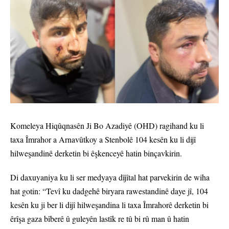
Komeleya Hiqûqnasên Ji Bo Azadiyê (OHD) ragihand ku li
taxa Îmrahor a Arnavûtkoy a Stenbolê 104 kesên ku li dijî
hilweşandinê derketin bi êşkenceyê hatin binçavkirin.
Di daxuyaniya ku li ser medyaya dîjîtal hat parvekirin de wiha
hat gotin: “Tevî ku dadgehê biryara rawestandinê daye jî, 104
kesên ku ji ber li dijî hilweşandina li taxa Îmrahorê derketin bi
êrîşa gaza bîberê û guleyên lastîk re tû bi rû man û hatin