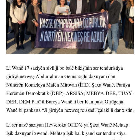
Li Wanê 17 saziyên sivîl ji bo balê bikişînin ser tenduristiya
girtiyê nexweş Abdurrahman Gemîcîoglû daxuyanî dan.
Nûnerên Komeleya Mafên Mirovan (ÎHD) Şaxa Wanê, Partiya
Herêmên Demokratîk (DBP), ARSÎSA, MEBYA-DER, TUAY-
DER, DEM Partî û Baroya Wanê li ber Kampusa Girtîgeha
Wanê bi pankarta “Ji girtiyên nexweş re azadî”çalakî li dar xistin.
Li ser navê saziyan Hevseroka OHD’ê ya Şaxa Wanê Mehtap
Işik daxuyanî xwend. Mehtap Işik bal kişand ser tenduristiya