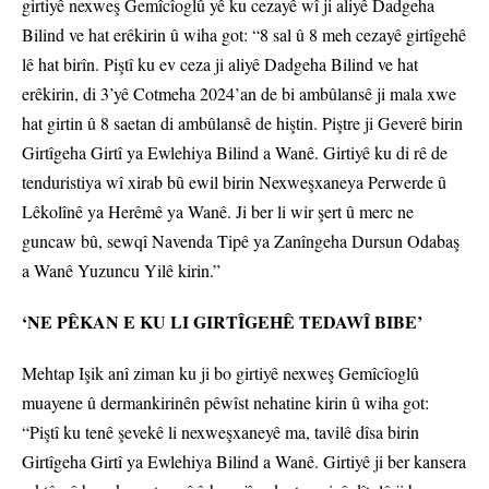
girtiyê nexweş Gemîcîoglû yê ku cezayê wî ji aliyê Dadgeha
Bilind ve hat erêkirin û wiha got: “8 sal û 8 meh cezayê girtîgehê
lê hat birîn. Piştî ku ev ceza ji aliyê Dadgeha Bilind ve hat
erêkirin, di 3’yê Cotmeha 2024’an de bi ambûlansê ji mala xwe
hat girtin û 8 saetan di ambûlansê de hiştin. Piştre ji Geverê birin
Girtîgeha Girtî ya Ewlehiya Bilind a Wanê. Girtiyê ku di rê de
tenduristiya wî xirab bû ewil birin Nexweşxaneya Perwerde û
Lêkolînê ya Herêmê ya Wanê. Ji ber li wir şert û merc ne
guncaw bû, sewqî Navenda Tipê ya Zanîngeha Dursun Odabaş
a Wanê Yuzuncu Yilê kirin.”
‘NE PÊKAN E KU LI GIRTÎGEHÊ TEDAWÎ BIBE’
Mehtap Işik anî ziman ku ji bo girtiyê nexweş Gemîcîoglû
muayene û dermankirinên pêwîst nehatine kirin û wiha got:
“Piştî ku tenê şevekê li nexweşxaneyê ma, tavilê dîsa birin
Girtîgeha Girtî ya Ewlehiya Bilind a Wanê. Girtiyê ji ber kansera