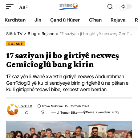
Aa
Kurdistan
Jin
Çand û Hûner
Cîhan
Rojava
R
Stêrk TV
>
Blog
>
Rojane
>
17 saziyan ji bo girtiyê nexweş Gemîcîoglû bang kirin
ROJANE
17 saziyan ji bo girtiyê nexweş
Gemîcîoglû bang kirin
17 saziyên li Wanê xwestin girtiyê nexweş Abdurrahman
Gemîcîoglû yê ku bi sendyeyê birin girtgîehê û ne pêkan e
ku li girtîgehê tedawî bibe, serbest were berdan.
Stêrk TV
Dîroka Nûkirinê: 15. Cotmeh 2024
Dema Xwendinê: 4 Dq.