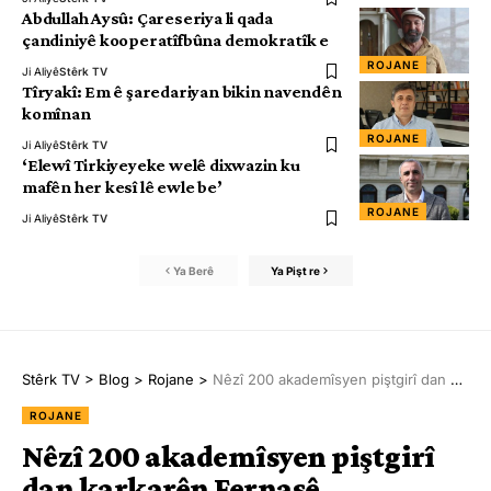
Abdullah Aysû: Çareseriya li qada
çandiniyê kooperatîfbûna demokratîk e
ROJANE
Ji Aliyê
Stêrk TV
Tîryakî: Em ê şaredariyan bikin navendên
komînan
ROJANE
Ji Aliyê
Stêrk TV
‘Elewî Tirkiyeyeke welê dixwazin ku
mafên her kesî lê ewle be’
ROJANE
Ji Aliyê
Stêrk TV
Ya Berê
Ya Pişt re
Stêrk TV
>
Blog
>
Rojane
>
Nêzî 200 akademîsyen piştgirî dan karkarên Fernasê
ROJANE
Nêzî 200 akademîsyen piştgirî
dan karkarên Fernasê