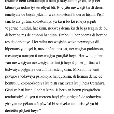
rektûmê hem kemoterapî û hem jî radyoterapiyê dît, lê ji ber
kêmasiya tedawiyê emeliyat bû. Roviyên nexweşê ku di dema
emeliyatê de beşek jêkirin, wek kolostomî li derve hiştin. Piştî
emeliyata girtina kolostomiyê ya ku ji bo ku roviya jêgirtî
vegerîne hundur, hat kirin, nexweş dema ku di beşa lezgîn de bû
di kezeba reş de embolî hat dîtin. Embolî ji ber edema di kezeba
reş de derketiye. Her wiha nexweşiyên weke nexweşiya dil,
hîpertansiyon, şekir, mezinbûna prostat, nexweşiya parkinson,
mesaneya norojen û nexweşiya gurçikê heye. Her wiha ji ber
van nexweşiyan nexweşiya derûnî jî heye û ji ber girtina wî
tedwaiya piştgiriya derûnî hat astengkirin. Mixabin ne tenê
pêvajoya tedawiya psîkolojîk hat qutkirin, di heman demê de
kontrol û kolonoskopiya ku piştî emeliyata ku ji hêla Cerahiya
Giştî ve hatî kirin jî nehat kirin. Ji ber van hemû pirsgirêkên
tenduristiyê, di şert û mercên heyî yên girtîgehê de tedawiya
girtiyan ne pêkan e û pêwîstî bi saziyeke tenduristiyê ya bi
derfetên pêşketî heye.”