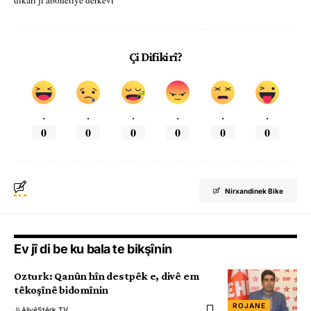
dikarî ji abonetiyê derkevî
Çi Difikirî?
.
.
.
.
.
.
0
0
0
0
0
0
Nirxandinek Bike
Ev jî di be ku bala te bikşînin
Ozturk: Qanûn hîn destpêk e, divê em
têkoşînê bidomînin
ROJANE
Ji Aliyê
Stêrk TV