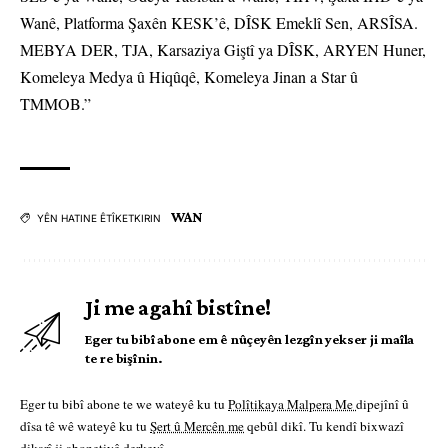
Wanê, Platforma Şaxên KESK’ê, DÎSK Emeklî Sen, ARSÎSA.
MEBYA DER, TJA, Karsaziya Giştî ya DÎSK, ARYEN Huner,
Komeleya Medya û Hiqûqê, Komeleya Jinan a Star û
TMMOB.”
WAN
YÊN HATINE ÊTÎKETKIRIN
Ji me agahî bistîne!
Eger tu bibî abone em ê nûçeyên lezgîn yekser ji maîla
te re bişînin.
Eger tu bibî abone te we wateyê ku tu
Polîtikaya Malpera Me
dipejînî û
dîsa tê wê wateyê ku tu
Şert û Mercên me
qebûl dikî. Tu kendî bixwazî