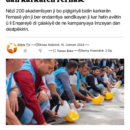
Nêzî 200 akademîsyen ji bo piştgiriyê bidin karkerên
Fernasê yên ji ber endamtiya sendîkayan ji kar hatin avêtin
û li Enqereyê di çalakiyê de ne kampanyaya îmzeyan dan
destpêkirin.
Stêrk TV
Dîroka Nûkirinê: 15. Cotmeh 2024
Dema Xwendinê: 2 Dq.