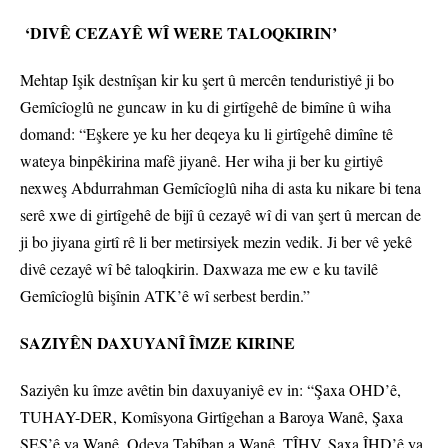
‘DIVÊ CEZAYÊ WÎ WERE TALOQKIRIN’
Mehtap Işik destnîşan kir ku şert û mercên tenduristiyê ji bo
Gemîcîoglû ne guncaw in ku di girtîgehê de bimîne û wiha
domand: “Eşkere ye ku her deqeya ku li girtîgehê dimîne tê
wateya binpêkirina mafê jiyanê. Her wiha ji ber ku girtiyê
nexweş Abdurrahman Gemîcîoglû niha di asta ku nikare bi tena
serê xwe di girtîgehê de bijî û cezayê wî di van şert û mercan de
ji bo jiyana girtî rê li ber metirsiyek mezin vedik. Ji ber vê yekê
divê cezayê wî bê taloqkirin. Daxwaza me ew e ku tavilê
Gemîcîoglû bişînin ATK’ê wî serbest berdin.”
SAZIYÊN DAXUYANÎ ÎMZE KIRINE
Saziyên ku îmze avêtin bin daxuyaniyê ev in: “Şaxa OHD’ê,
TUHAY-DER, Komîsyona Girtîgehan a Baroya Wanê, Şaxa
SES’ê ya Wanê, Odeya Tabîban a Wanê, TÎHV, Şaxa ÎHD’ê ya