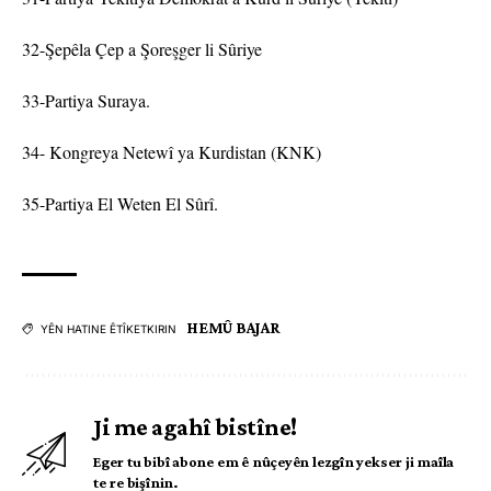
32-Şepêla Çep a Şoreşger li Sûriye
33-Partiya Suraya.
34- Kongreya Netewî ya Kurdistan (KNK)
35-Partiya El Weten El Sûrî.
HEMÛ BAJAR
YÊN HATINE ÊTÎKETKIRIN
Ji me agahî bistîne!
Eger tu bibî abone em ê nûçeyên lezgîn yekser ji maîla
te re bişînin.