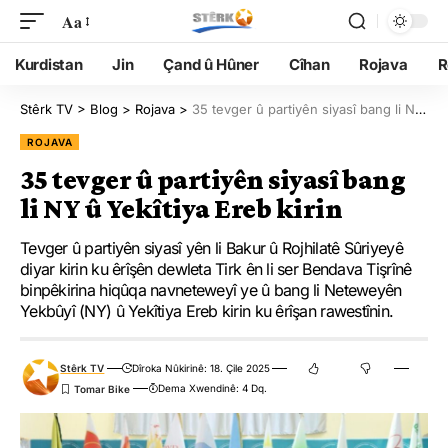
Aa
Kurdistan
Jin
Çand û Hûner
Cîhan
Rojava
R
Stêrk TV
>
Blog
>
Rojava
>
35 tevger û partiyên siyasî bang li NY û Yekîtiya Ereb kirin
ROJAVA
35 tevger û partiyên siyasî bang
li NY û Yekîtiya Ereb kirin
Tevger û partiyên siyasî yên li Bakur û Rojhilatê Sûriyeyê
diyar kirin ku êrîşên dewleta Tirk ên li ser Bendava Tişrînê
binpêkirina hiqûqa navneteweyî ye û bang li Neteweyên
Yekbûyî (NY) û Yekîtiya Ereb kirin ku êrîşan rawestînin.
Stêrk TV
Dîroka Nûkirinê: 18. Çile 2025
Dema Xwendinê: 4 Dq.