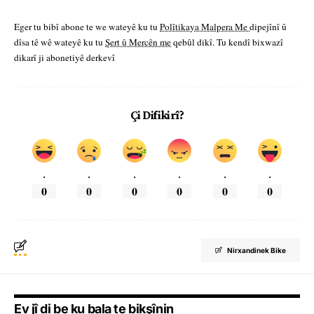
Eger tu bibî abone te we wateyê ku tu
Polîtikaya Malpera Me
dipejînî û
dîsa tê wê wateyê ku tu
Şert û Mercên me
qebûl dikî. Tu kendî bixwazî
dikarî ji abonetiyê derkevî
Çi Difikirî?
.
.
.
.
.
.
0
0
0
0
0
0
Nirxandinek Bike
Ev jî di be ku bala te bikşînin