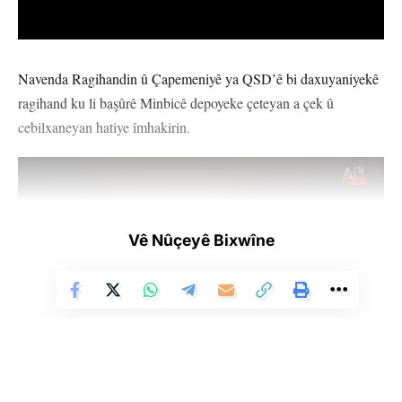
Navenda Ragihandin û Çapemeniyê ya QSD’ê bi daxuyaniyekê
ragihand ku li başûrê Minbicê depoyeke çeteyan a çek û
cebilxaneyan hatiye îmhakirin.
Vê Nûçeyê Bixwîne
Di daxuyaniya QSD’ê de wiha hate gotin: “Hêzên me, li gundê