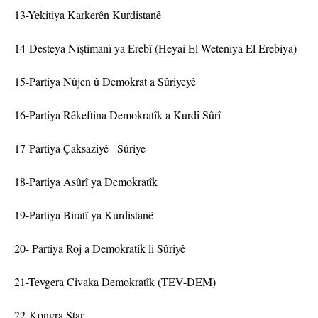
13-Yekitiya Karkerên Kurdistanê
14-Desteya Nîştimanî ya Erebî (Heyai El Weteniya El Erebiya)
15-Partiya Nûjen û Demokrat a Sûriyeyê
16-Partiya Rêkeftina Demokratîk a Kurdî Sûrî
17-Partiya Çaksaziyê –Sûriye
18-Partiya Asûrî ya Demokratîk
19-Partiya Biratî ya Kurdistanê
20- Partiya Roj a Demokratîk li Sûriyê
21-Tevgera Civaka Demokratîk (TEV-DEM)
22-Kongra Star