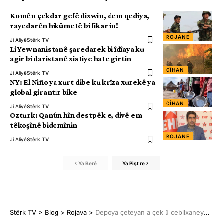
Komên çekdar gefê dixwin, dem qediya,
rayedarên hikûmetê bi fikar in!
ROJANE
Ji Aliyê
Stêrk TV
Li Yewnanistanê şaredarek bi îdîaya ku
agir bi daristanê xistiye hate girtin
CÎHAN
Ji Aliyê
Stêrk TV
NY: El Niño ya xurt dibe ku krîza xurekê ya
global girantir bike
CÎHAN
Ji Aliyê
Stêrk TV
Ozturk: Qanûn hîn destpêk e, divê em
têkoşînê bidomînin
ROJANE
Ji Aliyê
Stêrk TV
Ya Berê
Ya Pişt re
Stêrk TV
>
Blog
>
Rojava
>
Depoya çeteyan a çek û cebilxaneyan hate îmhakirin