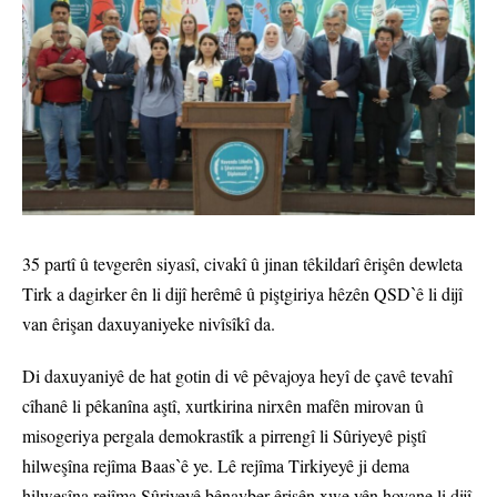
35 partî û tevgerên siyasî, civakî û jinan têkildarî êrişên dewleta
Tirk a dagirker ên li dijî herêmê û piştgiriya hêzên QSDˋê li dijî
van êrişan daxuyaniyeke nivîsîkî da.
Di daxuyaniyê de hat gotin di vê pêvajoya heyî de çavê tevahî
cîhanê li pêkanîna aştî, xurtkirina nirxên mafên mirovan û
misogeriya pergala demokrastîk a pirrengî li Sûriyeyê piştî
hilweşîna rejîma Baasˋê ye. Lê rejîma Tirkiyeyê ji dema
hilweşîna rejîma Sûriyeyê bênavber êrişên xwe yên hovane li dijî