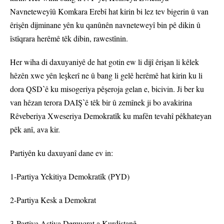
Navneteweyîû Komkara Erebî hat kirin bi lez tev bigerin û van
êrişên dijminane yên ku qanûnên navneteweyî bin pê dikin û
îstîqrara herêmê têk dibin, rawestînin.
Her wiha di daxuyaniyê de hat gotin ew li dijî êrişan li kêlek
hêzên xwe yên leşkerî ne û bang li gelê herêmê hat kirin ku li
dora QSDˋê ku misogeriya pêşeroja gelan e, bicivin. Ji ber ku
van hêzan terora DAIŞˋê têk bir û zemînek ji bo avakirina
Rêveberiya Xweseriya Demokratîk ku mafên tevahî pêkhateyan
pêk anî, ava kir.
Partiyên ku daxuyanî dane ev in:
1-Partiya Yekitiya Demokratîk (PYD)
2-Partiya Kesk a Demokrat
3-Partiya Aştiya Demuqrat a Kurdistanê