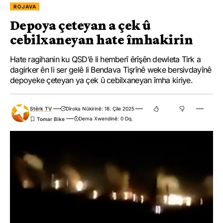
ROJAVA
Depoya çeteyan a çek û
cebilxaneyan hate îmhakirin
Hate ragihanin ku QSD’ê li hemberî êrîşên dewleta Tirk a
dagirker ên li ser gelê li Bendava Tişrînê weke bersivdayînê
depoyeke çeteyan ya çek û cebilxaneyan îmha kiriye.
Stêrk TV
Dîroka Nûkirinê: 18. Çile 2025
Dema Xwendinê: 0 Dq.