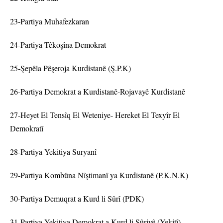
23-Partiya Muhafezkaran
24-Partiya Têkoşîna Demokrat
25-Şepêla Pêşeroja Kurdistanê (Ş.P.K)
26-Partiya Demokrat a Kurdistanê-Rojavayê Kurdistanê
27-Heyet El Tensîq El Weteniye- Hereket El Texyîr El
Demokratî
28-Partiya Yekitiya Suryanî
29-Partiya Kombûna Nîştimanî ya Kurdistanê (P.K.N.K)
30-Partiya Demuqrat a Kurd li Sûrî (PDK)
31-Partiya Yekitiya Demokrat a Kurd li Sûriyê (Yekitî)