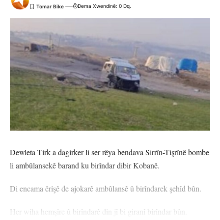
Dema Xwendinê: 0 Dq.
Dewleta Tirk a dagirker li ser rêya bendava Sirrîn-Tişrînê bombe
li ambûlansekê barand ku birîndar dibir Kobanê.
Di encama êrişê de ajokarê ambûlansê û birîndarek şehîd bûn.
Her wiha hemşîre û birîndarê din jî bi giranî birîndar bûn.