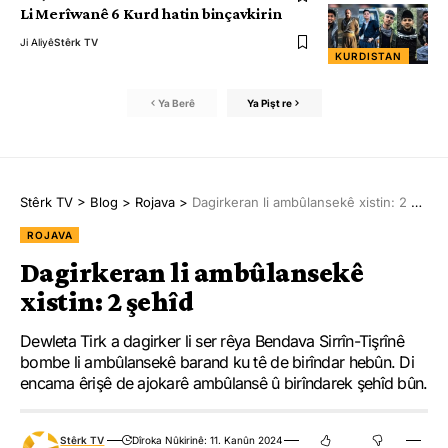
Li Merîwanê 6 Kurd hatin binçavkirin
Ji Aliyê
Stêrk TV
KURDISTAN
Ya Berê
Ya Pişt re
Stêrk TV
>
Blog
>
Rojava
>
Dagirkeran li ambûlansekê xistin: 2 şehîd
ROJAVA
Dagirkeran li ambûlansekê
xistin: 2 şehîd
Dewleta Tirk a dagirker li ser rêya Bendava Sirrîn-Tişrînê
bombe li ambûlansekê barand ku tê de birîndar hebûn. Di
encama êrişê de ajokarê ambûlansê û birîndarek şehîd bûn.
Stêrk TV
Dîroka Nûkirinê: 11. Kanûn 2024