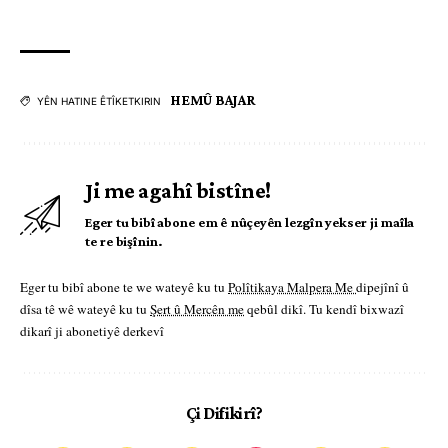
HEMÛ BAJAR
YÊN HATINE ÊTÎKETKIRIN
Ji me agahî bistîne!
Eger tu bibî abone em ê nûçeyên lezgîn yekser ji maîla
te re bişînin.
Eger tu bibî abone te we wateyê ku tu
Polîtikaya Malpera Me
dipejînî û
dîsa tê wê wateyê ku tu
Şert û Mercên me
qebûl dikî. Tu kendî bixwazî
dikarî ji abonetiyê derkevî
Çi Difikirî?