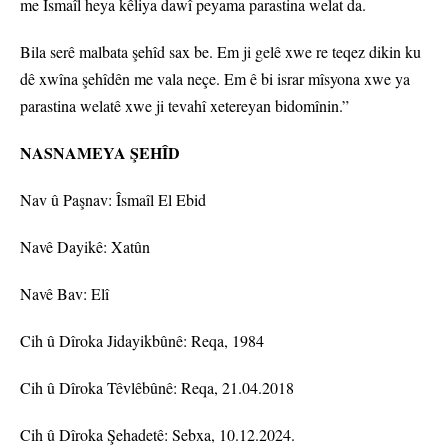
me Îsmaîl heya kêliya dawî peyama parastina welat da.
Bila serê malbata şehîd sax be. Em ji gelê xwe re teqez dikin ku
dê xwîna şehîdên me vala neçe. Em ê bi israr mîsyona xwe ya
parastina welatê xwe ji tevahî xetereyan bidomînin.”
NASNAMEYA ŞEHÎD
Nav û Paşnav: Îsmaîl El Ebid
Navê Dayikê: Xatûn
Navê Bav: Elî
Cih û Dîroka Jidayikbûnê: Reqa, 1984
Cih û Dîroka Têvlêbûnê: Reqa, 21.04.2018
Cih û Dîroka Şehadetê: Sebxa, 10.12.2024.