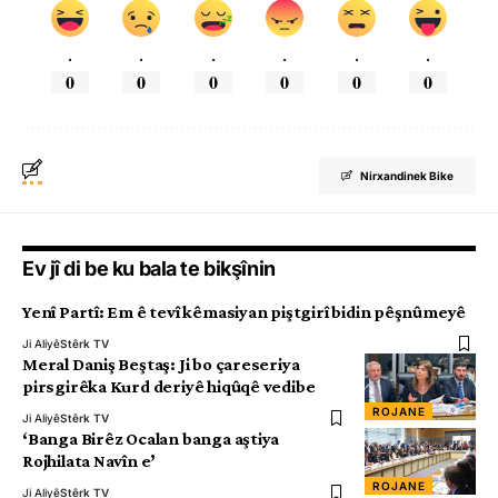
.
.
.
.
.
.
0
0
0
0
0
0
Nirxandinek Bike
Ev jî di be ku bala te bikşînin
Yenî Partî: Em ê tevî kêmasiyan piştgirî bidin pêşnûmeyê
Ji Aliyê
Stêrk TV
Meral Daniş Beştaş: Ji bo çareseriya
pirsgirêka Kurd deriyê hiqûqê vedibe
ROJANE
Ji Aliyê
Stêrk TV
‘Banga Birêz Ocalan banga aştiya
Rojhilata Navîn e’
ROJANE
Ji Aliyê
Stêrk TV