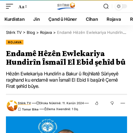
Aa
Kurdistan
Jin
Çand û Hûner
Cîhan
Rojava
R
Stêrk TV
>
Blog
>
Rojava
>
Endamê Hêzên Ewlekariya Hundirîn Îsmaîl El Ebid şehîd bû
ROJAVA
Endamê Hêzên Ewlekariya
Hundirîn Îsmaîl El Ebid şehîd bû
Hêzên Ewlekariya Hundirîn a Bakur û Rojhilatê Sûriyeyê
ragihand ku endamê wan Îsmaîl El Ebid li başûrê Çemê
Firat şehîd bûye.
Stêrk TV
Dîroka Nûkirinê: 11. Kanûn 2024
Dema Xwendinê: 1 Dq.