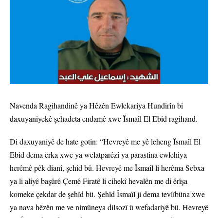
Navenda Ragihandinê ya Hêzên Ewlekariya Hundirîn bi
daxuyaniyekê şehadeta endamê xwe Îsmaîl El Ebid ragihand.
Di daxuyaniyê de hate gotin: “Hevreyê me yê leheng Îsmaîl El
Ebid dema erka xwe ya welatparêzî ya parastina ewlehiya
herêmê pêk dianî, şehîd bû. Hevreyê me Îsmaîl li herêma Sebxa
ya li aliyê başûrê Çemê Firatê li cihekî hevalên me di êrîşa
komeke çekdar de şehîd bû. Şehîd Îsmaîl ji dema tevlîbûna xwe
ya nava hêzên me ve nimûneya dilsozî û wefadariyê bû. Hevreyê