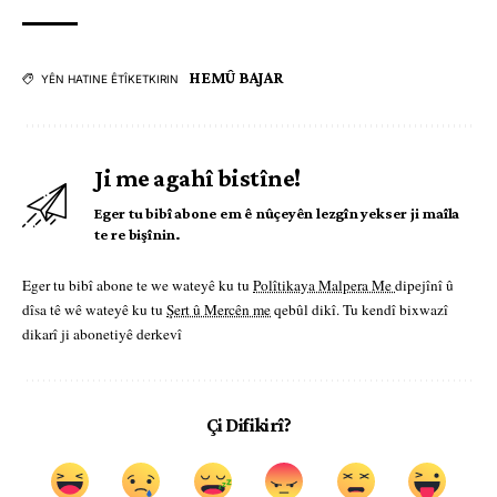
HEMÛ BAJAR
YÊN HATINE ÊTÎKETKIRIN
Ji me agahî bistîne!
Eger tu bibî abone em ê nûçeyên lezgîn yekser ji maîla
te re bişînin.
Eger tu bibî abone te we wateyê ku tu
Polîtikaya Malpera Me
dipejînî û
dîsa tê wê wateyê ku tu
Şert û Mercên me
qebûl dikî. Tu kendî bixwazî
dikarî ji abonetiyê derkevî
Çi Difikirî?