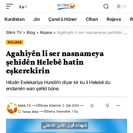
Aa
Kurdistan
Jin
Çand û Hûner
Cîhan
Rojava
R
Stêrk TV
>
Blog
>
Rojava
>
Agahiyên li ser nasnameya şehîdên Helebê hatin eşkerekirin
ROJAVA
Agahiyên li ser nasnameya
şehîdên Helebê hatin
eşkerekirin
Hêzên Ewlekariya Hundirîn diyar kir ku li Helebê du
endamên wan şehîd bûne.
Stêrk TV
Dîroka Nûkirinê: 2. Çile 2025
Dema Xwendinê: 1 Dq.