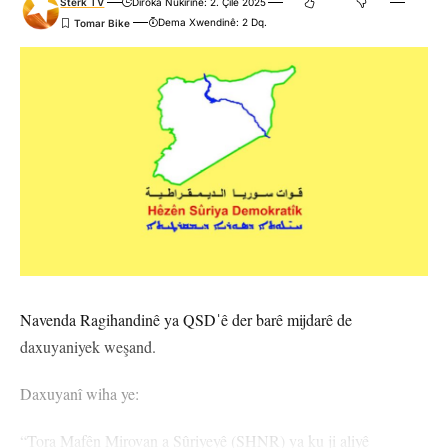
Stêrk TV
Dîroka Nûkirinê: 2. Çile 2025
Dema Xwendinê: 2 Dq.
Navenda Ragihandinê ya QSDˈê der barê mijdarê de
daxuyaniyek weşand.
Daxuyanî wiha ye:
“Tora Mafên Mirovan a Sûriyeyê (SHNR) ya ku ji aliyê