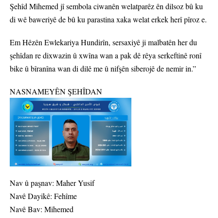
Şehîd Mihemed jî sembola ciwanên welatparêz ên dilsoz bû ku
di wê baweriyê de bû ku parastina xaka welat erkek herî pîroz e.
Em Hêzên Ewlekariya Hundirîn, sersaxiyê ji malbatên her du
şehîdan re dixwazin û xwîna wan a pak dê rêya serkeftinê ronî
bike û bîranîna wan di dilê me û nifşên siberojê de nemir in.”
NASNAMEYÊN ŞEHÎDAN
Nav û paşnav: Maher Yusif
Navê Dayikê: Fehîme
Navê Bav: Mihemed