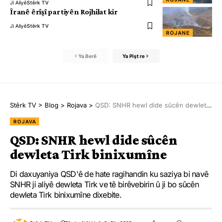
Ji Aliyê
Stêrk TV
Îranê êrîşî partiyên Rojhilat kir
Ji Aliyê
Stêrk TV
ROJANE
Ya Berê
Ya Pişt re
Stêrk TV
>
Blog
>
Rojava
>
QSD: SNHR hewl dide sûcên dewleta Tirk binixumîne
ROJAVA
QSD: SNHR hewl dide sûcên
dewleta Tirk binixumîne
Di daxuyaniya QSD'ê de hate ragihandin ku saziya bi navê
SNHR ji aliyê dewleta Tirk ve tê birêvebirin û ji bo sûcên
dewleta Tirk binixumîne dixebite.