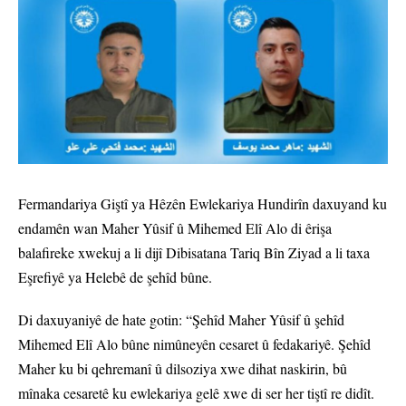
Fermandariya Giştî ya Hêzên Ewlekariya Hundirîn daxuyand ku
endamên wan Maher Yûsif û Mihemed Elî Alo di êrişa
balafireke xwekuj a li dijî Dibisatana Tariq Bîn Ziyad a li taxa
Eşrefiyê ya Helebê de şehîd bûne.
Di daxuyaniyê de hate gotin: “Şehîd Maher Yûsif û şehîd
Mihemed Elî Alo bûne nimûneyên cesaret û fedakariyê. Şehîd
Maher ku bi qehremanî û dilsoziya xwe dihat naskirin, bû
mînaka cesaretê ku ewlekariya gelê xwe di ser her tiştî re didît.