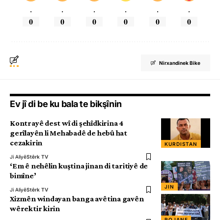
.
.
.
.
.
.
0
0
0
0
0
0
Nirxandinek Bike
Ev jî di be ku bala te bikşînin
Kontrayê dest wî di şehîdkirina 4
gerîlayên li Mehabadê de hebû hat
cezakirin
KURDISTAN
Ji Aliyê
Stêrk TV
‘Em ê nehêlin kuştina jinan di taritiyê de
bimîne’
JIN
Ji Aliyê
Stêrk TV
Xizmên windayan banga avêtina gavên
wêrektir kirin
ROJANE