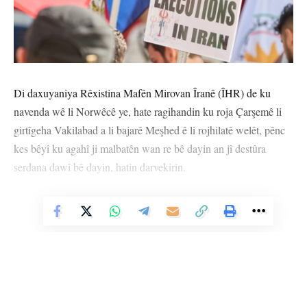
Di daxuyaniya Rêxistina Mafên Mirovan Îranê (ÎHR) de ku
navenda wê li Norwêcê ye, hate ragihandin ku roja Çarşemê li
girtîgeha Vakilabad a li bajarê Meşhed ê li rojhilatê welêt, pênc
kes bêyî ku agahî ji malbatên wan re bê dayin an jî destûra
serdana dawî bê dayin, hatin darvekirin.
Dîrektorê ÎHR’ê Mahmood Amiry-Moghaddam pênc kesên
Vê Nûçeyê Bixwîne
hatin darvekirin weke ‘mehkûmên siyasî’ pênase kir û got,
“Êşkence li van mehkûman hate kirin û bi rengekî ne adil hatin
darizandin û bi cezayê mirinê hatin mehkûmkirin.”
Li gorî daxuyaniyê, çar ji van kesan endamên civateke Misilman
a Sûnî bûn ku li Komara Îslamî ya Şîa ya Îranê hindikahî ye.