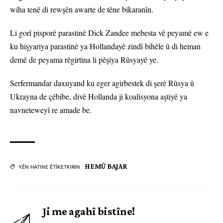
wiha tenê di rewşên awarte de têne bikaranîn.
Li gorî pisporê parastinê Dick Zandee mebesta vê peyamê ew e
ku hişyariya parastinê ya Hollandayê zindî bihêle û di heman
demê de peyama rêgirtina li pêşiya Rûsyayê ye.
Serfermandar daxuyand ku eger agirbestek di şerê Rûsya û
Ukrayna de çêbibe, divê Hollanda ji koalîsyona aştiyê ya
navneteweyî re amade be.
HEMÛ BAJAR
YÊN HATINE ÊTÎKETKIRIN
Ji me agahî bistîne!