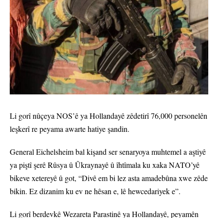
Li gorî nûçeya NOS’ê ya Hollandayê zêdetirî 76,000 personelên
leşkerî re peyama awarte hatiye şandin.
General Eichelsheim bal kişand ser senaryoya muhtemel a aştiyê
ya piştî şerê Rûsya û Ûkraynayê û îhtîmala ku xaka NATO’yê
bikeve xetereyê û got, “Divê em bi lez asta amadebûna xwe zêde
bikin. Ez dizanim ku ev ne hêsan e, lê hewcedariyek e”.
Li gorî berdevkê Wezareta Parastinê ya Hollandayê, peyamên