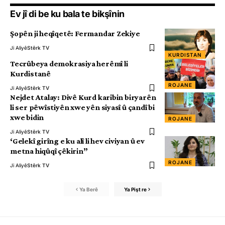
Ev jî di be ku bala te bikşînin
Şopên ji heqîqetê: Fermandar Zekiye
Ji Aliyê
Stêrk TV
KURDISTAN
Tecrûbeya demokrasiya herêmî li
Kurdistanê
ROJANE
Ji Aliyê
Stêrk TV
Nejdet Atalay: Divê Kurd karibin biryarên
li ser pêwîstiyên xwe yên siyasî û çandî bi
xwe bidin
ROJANE
Ji Aliyê
Stêrk TV
‘Gelekî girîng e ku alî li hev civiyan û ev
metna hiqûqî çêkirin”
ROJANE
Ji Aliyê
Stêrk TV
Ya Berê
Ya Pişt re