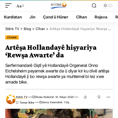
Aa
Kurdistan
Jin
Çand û Hûner
Cîhan
Rojava
R
Stêrk TV
>
Blog
>
Cîhan
>
Artêşa Hollandayê hişyariya ‘Rewşa Awarte’ da
CÎHAN
Artêşa Hollandayê hişyariya
‘Rewşa Awarte’ da
Serfermandarê Giştî yê Hollandayê Orgeneral Onno
Eichelsheim peyamek awarte da û diyar kir ku divê artêşa
Hollandayê ji bo rewşa awarte ya muhtemel bi lez xwe
amade bike.
Stêrk TV
Dîroka Nûkirinê: 10. Nîsan 2025
Dema Xwendinê: 1 Dq.