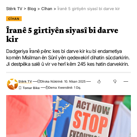
Stêrk TV
>
Blog
>
Cîhan
>
Îranê 5 girtiyên siyasî bi darve kir
CÎHAN
Îranê 5 girtiyên siyasî bi darve
kir
Dadgeriya Îranê pênc kes bi darve kir ku bi endametiya
komên Misilman ên Sûnî yên qedexekirî dihatin sûcdarkirin.
Ji destpêka salê û vir ve herî kêm 245 kes hatin darvekirin.
Stêrk TV
Dîroka Nûkirinê: 10. Nîsan 2025
Dema Xwendinê: 1 Dq.