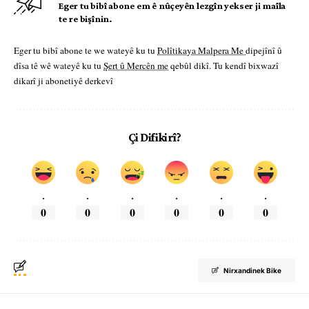
Eger tu bibî abone em ê nûçeyên lezgîn yekser ji maîla
te re bişînin.
Eger tu bibî abone te we wateyê ku tu
Polîtikaya Malpera Me
dipejînî û
dîsa tê wê wateyê ku tu
Şert û Mercên me
qebûl dikî. Tu kendî bixwazî
dikarî ji abonetiyê derkevî
Çi Difikirî?
.
.
.
.
.
.
0
0
0
0
0
0
Nirxandinek Bike