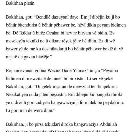
Bakirhan pirsîn.
Bakirhan, got: “Qendîlê daxuyanî daye. Em jî dibêjin ku ji bo
bêhtir bitendurist û bêhtir pêbawer be, hêvî dikin peyam bidîmen
be. Dê îktîdar û birêz Ocalan bi hev re biryara vê bidin. Ev,
meseleyên teknîkî ne û dikare rêyek jê re bê dîtin. Ez di wê
baweriyê de me ku desthilatdar ji bo bêhtir pêbawer be dê di vê
mijarê de gavan biavêje.”
Rojnamevanan gotina Wezîrê Dadê Yilmaz Tunç a “Peyama
bidîmen di mewzûatê de nîne” bi bîr xistin. Li ser vê yekê
Bakirhan, got: “Di gelek mijaran de mewzûat tên binpêkirin.
Nêzikatiyên cuda jî tên pêşxistin. Em dibêjin ku bangekî dîrokî
ye û divê li gorî cidiyeta bangawaziyê jî formûlek bê peydakirin.
Li gorî min dê were dîtin.”
Bakirhan, ji bo pirsa têkildarî dîroka bangawaziya Abdullah
Ocalan jî ev bersiv da: “Dê bangek were kirin û dê di demekî