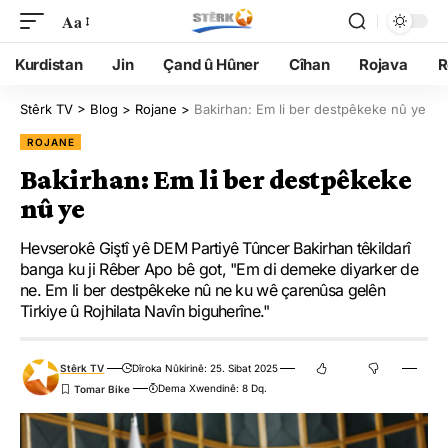
Aa
Kurdistan
Jin
Çand û Hûner
Cîhan
Rojava
R
Stêrk TV
>
Blog
>
Rojane
>
Bakirhan: Em li ber destpêkeke nû ye
ROJANE
Bakirhan: Em li ber destpêkeke
nû ye
Hevserokê Giştî yê DEM Partiyê Tûncer Bakirhan têkildarî
banga ku ji Rêber Apo bê got, "Em di demeke diyarker de
ne. Em li ber destpêkeke nû ne ku wê çarenûsa gelên
Tirkiye û Rojhilata Navîn biguherîne."
Stêrk TV
Dîroka Nûkirinê: 25. Sibat 2025
Dema Xwendinê: 8 Dq.