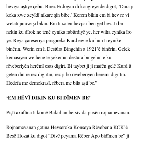
hêviya aştiyê çêbû. Birêz Erdogan di kongreyê de digot; ‘Dara ji
koka xwe xeyîdî nikare şîn bibe.’ Kerem bikin em bi hev re vî
welatî jinûve şî bikin. Em li xalên hevpar bên gel hev. Ji bîr
nekin ku dîrok ne tenê eynika rabûrdiyê ye, her wiha eynika îro
ye. Rêya çareseriya pirsgirêka Kurd ew e ku hûn li eynikê
binêrin. Werin em li Destûra Bingehîn a 1921’ê binêrin. Gelek
kêmasiyên wê hene lê yekemîn destûra bingehîn e ku
rêveberiyên herêmî esas digirt. Bi taybet jî ji mafên gelê Kurd û
gelên din re rêz digirtin, rêz ji bo rêveberiyên herêmî digirtin.
Hedefa me demokrasî, rêbera me bila aştî be.”
‘EM HÊVÎ DIKIN KU BI DÎMEN BE’
Piştî axaftina li komê Bakirhan bersiv da pirsên rojnamevanan.
Rojnamevanan gotina Hevseroka Konseya Rêveber a KCK’ê
Besê Hozat ku digot “Divê peyama Rêber Apo bidîmen be” ji