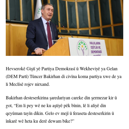
Hevserokê Giştî yê Partiya Demokrasî û Wekheviyê ya Gelan
(DEM Partî) Tûncer Bakirhan di civîna koma partiya xwe de ya
li Meclîsê rojev nirxand.
Bakirhan desteserkirina şaredariyan careke din şermezar kir û
got, “Em li pey wê ne ku aştiyê pêk bînin, lê li aliyê din
qeyûman tayîn dikin. Gelo ev mejî û feraseta desteserkirin û
înkarê wê heta ku derê dewam bike?”