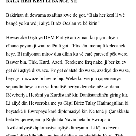
BALA HER KESÎ LI BANGÊ YE
Bakirhan di dewama axaftina xwe de got, “Bala her kesî li wê
bangê ye ku wê ji aliyê Birêz Ocalan ve bê kirin.”
Hevserokê Giştî yê DEM Partiyê anî ziman ku ji çar aliyên
cîhanê peyam ji wan re tên û got, “Pirs tên, meraq û kelecanek
heye. Bi milyonan mirov dua dikin ku vê carê çareserî pêk were.
Bawer bin, Tirk, Kurd, Azerî, Terekeme ferq nake, ji ber ku ev
gel êdî aştiyê dixwaze. Ev gel edaletê dixwaze, azadiyê dixwaze,
bêyî şer dixwaze bi hev re bijî. Weke ku we jî ji çapemeniyê
şopandin heyeta me ya Îmraliyê beriya demeke nêz serdana
Rêveberiya Herêmî ya Kurdistanê kir. Danûstandinên girîng kir.
Li aliyê din Hevseroka me ya Giştî Birêz Tulay Hatîmogûllari bi
heyetekê li Ewropayê karê dîplomasiyê kir. Ne tenê ji Çanakkale
heta Enqereyê, em ji Rojhilata Navîn heta bi Ewropa û
Awûstralyayê dîplomasiya aştiyê dimeşînin. Li kîjan devera
cîhanê dibe bila bibe em hewl didin xwe bigihînin Kurd, Tirk,