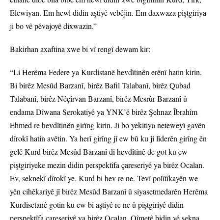
Elewiyan. Em hewl didin aştiyê vebêjin. Em daxwaza piştgiriya
ji bo vê pêvajoyê dixwazin.”
Bakirhan axaftina xwe bi vî rengî dewam kir:
“Li Herêma Federe ya Kurdistanê hevdîtinên erênî hatin kirin.
Bi birêz Mesûd Barzanî, birêz Bafil Talabanî, birêz Qubad
Talabanî, birêz Nêçîrvan Barzanî, birêz Mesrûr Barzanî û
endama Dîwana Serokatiyê ya YNK’ê birêz Şehnaz Îbrahîm
Ehmed re hevdîtinên girîng kirin. Ji bo yekitiya neteweyî gavên
dîrokî hatin avêtin. Ya herî girîng jî ew bû ku ji lîderên girîng ên
gelê Kurd birêz Mesûd Barzanî di hevdîtinê de got ku ew
piştgiriyeke mezin didin perspektîfa çareseriyê ya birêz Ocalan.
Ev, seknekî dîrokî ye. Kurd bi hev re ne. Tevî polîtîkayên we
yên cihêkariyê jî birêz Mesûd Barzanî û siyasetmedarên Herêma
Kurdisetanê gotin ku ew bi aştiyê re ne û piştgiriyê didin
perspektîfa çareseriyê ya birêz Ocalan. Qîmetê bidin vê sekna