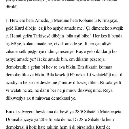
dîrokî.
Ji Hewlêrê heta Amedê, ji Mêrdînê heta Kobanê û Kirmaşayê,
gelê Kurd dibêje ‘ez ji bo aştiyê amade me.’ Çi dîmeneke xweşik
e. Hemû gelên Tirkiyeyê dibêjin ‘bila aştî bibe.’ Her kes li benda
aştiyê ye, kolan amade ne, civak amade ye. Ji her çar aliyên
cîhanê xelk piştgiriyê didin çareseriyê. Baş e gelo îktîdar ji bo
aştiyê amade ye? Heke amade bin, em dikarin pêşeroja
demokratîk a gelan bi hev re ava bikin. Em dikarin komara
demokratîk ava bikin. Bila kesek ji bîr neke. Li welatekî ji maf û
azadiyan bêpar ne dewlet ne jî mirov dilxweş dibin. Bi sala ye li
vî welatî ne ax, ne dar û ber ne jî mirov dilxweş nîne. Rêya
dilxweşiya ax û mirovan demokrasî ye.
Em di salvegera hewldana darbeyê ya 28’ê Sibatê û Mutebeqeta
Dolmabahçeyê ya 28’ê Sibatê de ne. Di 28’ê Sibatê de hem
demokrasî ji holê hate rakirin hem jî di pirsgirêka Kurd de