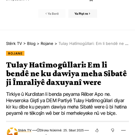
Ya Berê
Ya Pişt re
Stêrk TV
>
Blog
>
Rojane
>
Tulay Hatîmogûllari: Em li bendê ne ku dawiya meha Sibatê ji Îmraliyê daxuyanî were
ROJANE
Tulay Hatîmogûllari: Em li
bendê ne ku dawiya meha Sibatê
ji Îmraliyê daxuyanî were
Tirkiye û Kurdistan li benda peyama Rêber Apo ne.
Hevseroka Giştî ya DEM Partiyê Tulay Hatîmogûllari diyar
kir ku dibe ku peyam dawiya meha Sibatê were û bi hatina
peyamê re têkoşîn wê ber bi merheleyeke nû ve biçe.
Stêrk TV
Dîroka Nûkirinê: 25. Sibat 2025