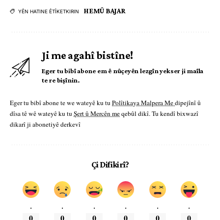
HEMÛ BAJAR
YÊN HATINE ÊTÎKETKIRIN
Ji me agahî bistîne!
Eger tu bibî abone em ê nûçeyên lezgîn yekser ji maîla
te re bişînin.
Eger tu bibî abone te we wateyê ku tu
Polîtikaya Malpera Me
dipejînî û
dîsa tê wê wateyê ku tu
Şert û Mercên me
qebûl dikî. Tu kendî bixwazî
dikarî ji abonetiyê derkevî
Çi Difikirî?
.
.
.
.
.
.
0
0
0
0
0
0