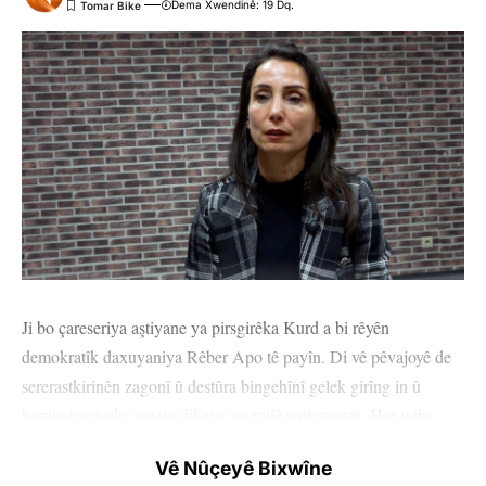
Dema Xwendinê: 19 Dq.
Ji bo çareseriya aştiyane ya pirsgirêka Kurd a bi rêyên
demokratîk daxuyaniya Rêber Apo tê payîn. Di vê pêvajoyê de
sererastkirinên zagonî û destûra bingehînî gelek girîng in û
berpirsiyariyeke mezin dikeve ser milê parlamentê. Her wiha
DEM Partî wek nûnera muxalefeta civakî ya li parlamentê di vê
Vê Nûçeyê Bixwîne
pêvajoyê de roleke sereke dilîze.