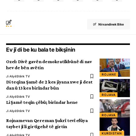
Nirxandinek Bike
Ev jî di be ku bala te bikşînin
Ozel: Divê gavên demokratîkbûnê di nav
hev de bên avêtin
ROJANE
Ji Aliyê
Stêrk TV
Di teqîna Şamê de 2 kes jiyana xwe ji dest
dan û 13 kes birîndar bûn
ROJAVA
Ji Aliyê
Stêrk TV
Li Şamê teqîn çêbû; birîndar hene
Ji Aliyê
Stêrk TV
ROJAVA
Rojnamevan Qereman Şukrî tevî efûya
taybet jî li girtîgehê tê girtin
KURDISTAN
Ji Aliyê
Stêrk TV