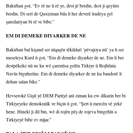
Bakirhan got, “Ev rê ne ti rê ye, dest jê berdin, dest ji qeyûm
berdin. Di serî de Qaxizman bila li her deverê îradeya gel
şaredariyan bi rê ve bibe.”
EM DI DEMEKE DIYARKER DE NE
Bakirhan bal kişand ser nîqaşên têkildarî ‘pêvajoya nû’ ya li ser
meseleya Kurd û got, “Em di demeke diyarker de ne. Em li ber
destpêkeke nû ne ku wê çarenûsa gelên Tirkiye û Rojhilata
Navîn biguherîne. Em di demeke diyarker de ne ku bandorê li
dehan salan bike.”
Hevserokê Giştî yê DEM Partiyê anî ziman ku ew dikarin ber bi
Tirkiyeyeke demokratîk ve biçin û got, “Şert û mercên vê yekê
hene. Hinekî ji dil bin, wê di rojên pêş de rojeva bingehîn a
Tirkiyeyê bibe ev mijar.”