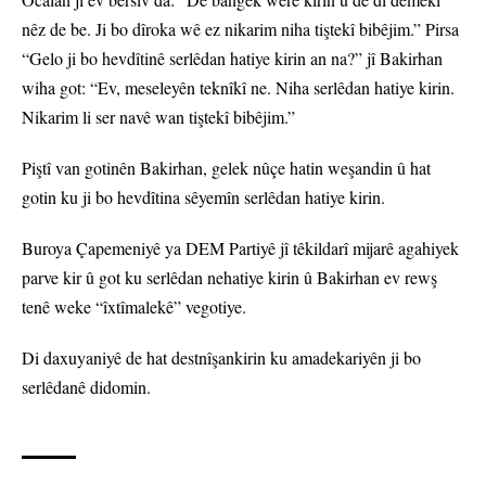
nêz de be. Ji bo dîroka wê ez nikarim niha tiştekî bibêjim.” Pirsa
“Gelo ji bo hevdîtinê serlêdan hatiye kirin an na?” jî Bakirhan
wiha got: “Ev, meseleyên teknîkî ne. Niha serlêdan hatiye kirin.
Nikarim li ser navê wan tiştekî bibêjim.”
Piştî van gotinên Bakirhan, gelek nûçe hatin weşandin û hat
gotin ku ji bo hevdîtina sêyemîn serlêdan hatiye kirin.
Buroya Çapemeniyê ya DEM Partiyê jî têkildarî mijarê agahiyek
parve kir û got ku serlêdan nehatiye kirin û Bakirhan ev rewş
tenê weke “îxtîmalekê” vegotiye.
Di daxuyaniyê de hat destnîşankirin ku amadekariyên ji bo
serlêdanê didomin.