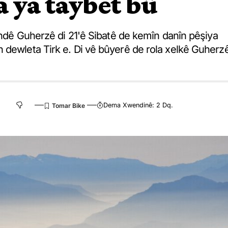
a ya taybet bû
gundê Guherzê di 21'ê Sibatê de kemîn danîn pêşiya
 dewleta Tirk e. Di vê bûyerê de rola xelkê Guherz
Dema Xwendinê: 2 Dq.