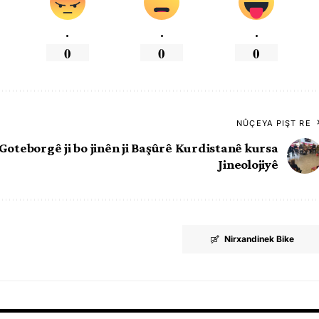
.
.
.
0
0
0
NÛÇEYA PIŞT RE
 Goteborgê ji bo jinên ji Başûrê Kurdistanê kursa
Jineolojiyê
Nirxandinek Bike