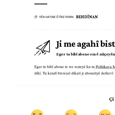
BEHDÎNAN
YÊN HATINE ÊTÎKETKIRIN
Ji me agahî bist
Eger tu bibî abone em ê nûçeyên l
Eger tu bibî abone te we wateyê ku tu
Polîtikaya
dikî. Tu kendî bixwazî dikarî ji abonetiyê derkevî
Çi