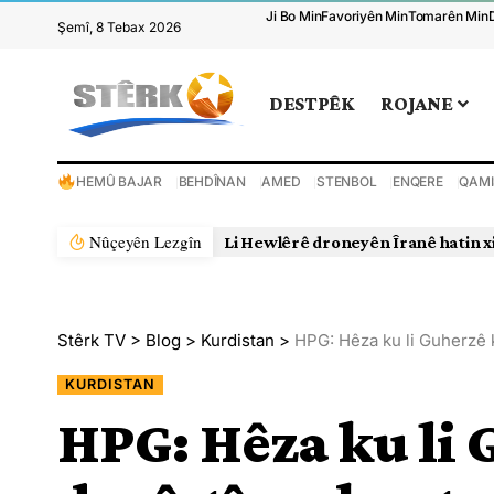
Ji Bo Min
Favoriyên Min
Tomarên Min
Şemî, 8 Tebax 2026
DESTPÊK
ROJANE
HEMÛ BAJAR
BEHDÎNAN
AMED
STENBOL
ENQERE
QAMI
Nûçeyên Lezgîn
Li Hewlêrê droneyên Îranê hatin x
Stêrk TV
>
Blog
>
Kurdistan
>
HPG: Hêza ku li Guherzê k
KURDISTAN
HPG: Hêza ku li