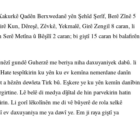
 Xakurkê Qadên Berxwedanê yên Şehîd Şerîf, Berê Zînê 5
rê Kun, Dêreşê, Zêvkê, Yekmalê, Girê Zengil 8 caran, li
ê Metîna û Bêşîlî 2 caran; bi giştî 15 caran bi balafirên
li nêzî gundê Guherzê me beriya niha daxuyaniyek dabû. li
r. Hate tespîtkirin ku yên ku ev kemîna nemerdane danîn
et a hêzên dewleta Tirk bû. Eşkere ye ku yên kemîn danîbin
ergirtine. Lê belê di medya dîjîtal de hin parvekirin hatin
rin. Li gorî lêkolînên me di vê bûyerê de rola xelkê
î ev daxuyaniya me ya dawî ye. Em ji raya giştî ya