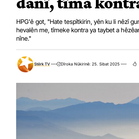
danî, tîma kontr
HPG'ê got, "Hate tespîtkirin, yên ku li nêzî 
hevalên me, tîmeke kontra ya taybet a hêzêan
nîne."
Stêrk TV
Dîroka Nûkirinê: 25. Sibat 2025