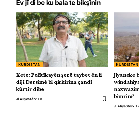
Ev jî di be ku bala te bikşînin
KURDISTAN
KURDISTAN
Kete: Polîtîkayên şerê taybet ên li
Jiyaneke b
dijî Dersimê bi qirkirina çandî
windahiya
kûrtir dibe
naxwazim 
bimrim’
Ji Aliyê
Stêrk TV
Ji Aliyê
Stêrk T