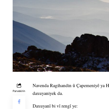
Navenda Ragihandin û Çapemeniyê ya HPG’ê
Parvekirin
daxuyaniyek da.
Daxuyanî bi vî rengî ye: