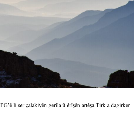
 li ser çalakiyên gerîla û êrîşên artêşa Tirk a dagirker