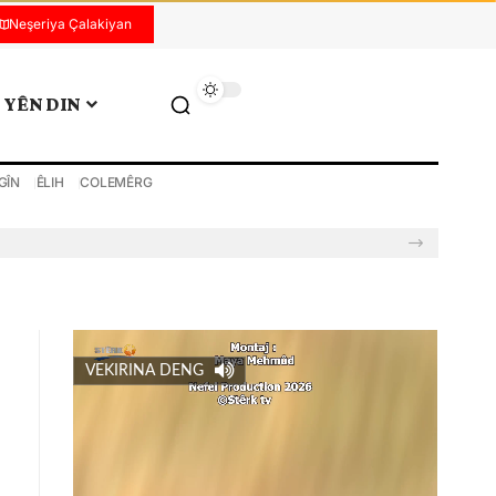
Neşeriya Çalakiyan
YÊN DIN
GÎN
ÊLIH
COLEMÊRG
VEKIRINA DENG