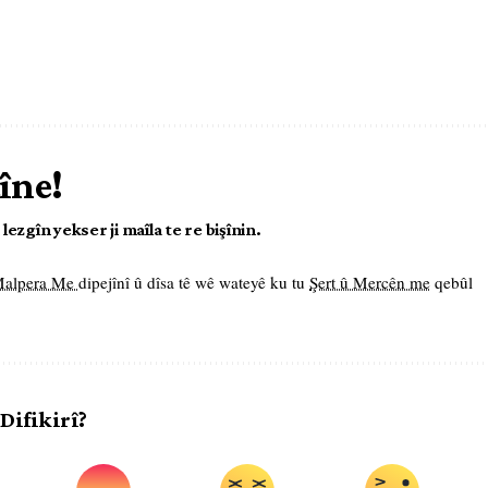
îne!
ezgîn yekser ji maîla te re bişînin.
 Malpera Me
dipejînî û dîsa tê wê wateyê ku tu
Şert û Mercên me
qebûl
 Difikirî?