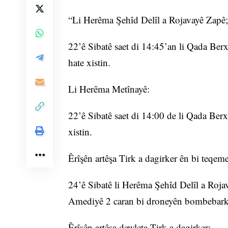
“Li Herêma Şehîd Delîl a Rojavayê Zapê;
22’ê Sibatê saet di 14:45’an li Qada Ber
hate xistin.
Li Herêma Metînayê:
22’ê Sibatê saet di 14:00 de li Qada Ber
xistin.
Êrîşên artêşa Tirk a dagirker ên bi teqem
24’ê Sibatê li Herêma Şehîd Delîl a Roj
Amediyê 2 caran bi droneyên bombebarki
Êrîşên artêşa dewleta Tirk a dagirker;