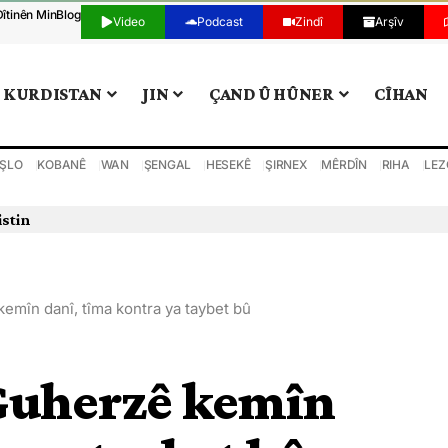
Dîtinên Min
Blog
Video
Podcast
Zindî
Arşîv
KURDISTAN
JIN
ÇAND Û HÛNER
CÎHAN
ŞLO
KOBANÊ
WAN
ŞENGAL
HESEKÊ
ŞIRNEX
MÊRDÎN
RIHA
LEZ
istin
emîn danî, tîma kontra ya taybet bû
 Guherzê kemîn