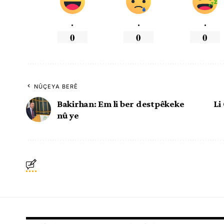
.
.
.
0
0
0
NÛÇEYA BERÊ
Bakirhan: Em li ber destpêkeke
Li
nû ye