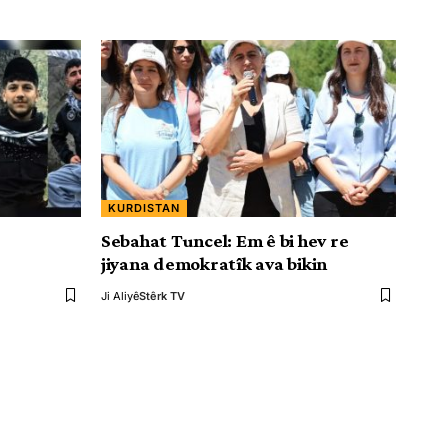
KURDISTAN
Sebahat Tuncel: Em ê bi hev re
jiyana demokratîk ava bikin
Ji Aliyê
Stêrk TV