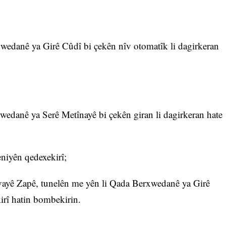
xwedanê ya Girê Cûdî bi çekên nîv otomatîk li dagirkeran
xwedanê ya Serê Metînayê bi çekên giran li dagirkeran hate
eniyên qedexekirî;
avayê Zapê, tunelên me yên li Qada Berxwedanê ya Girê
rî hatin bombekirin.