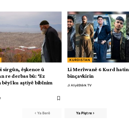
KURDISTAN
i sirgûn, êşkence û
Li Merîwanê 6 Kurd hatin
n re derbas bû: ‘Ez
binçavkirin
bêyî ku aştiyê bibînim
Ji Aliyê
Stêrk TV
V
Ya Berê
Ya Pişt re