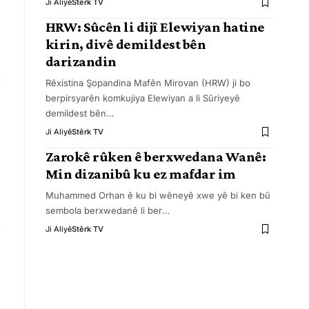
Ji Aliyê
Stêrk TV
HRW: Sûcên li dijî Elewiyan hatine
kirin, divê demildest bên
darizandin
Rêxistina Şopandina Mafên Mirovan (HRW) ji bo
berpirsyarên komkujiya Elewiyan a li Sûriyeyê
demildest bên
…
Ji Aliyê
Stêrk TV
Zarokê rûken ê berxwedana Wanê:
Min dizanibû ku ez mafdar im
Muhammed Orhan ê ku bi wêneyê xwe yê bi ken bû
sembola berxwedanê li ber
…
Ji Aliyê
Stêrk TV