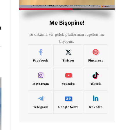
HD
00:41
Me Bişopîne!
ê
Tu dikarî li ser gelek platforman rûpelên me
bişopînî.
Facebook
Twitter
Pinterest
Instagram
Youtube
Tiktok
Telegram
Google News
LinkedIn