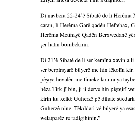
Di navbera 22-24’ê Sibatê de li Herêma
caran, li Herêma Garê qadên Heftebax, Gi
Herêma Metînayê Qadên Berxwedanê yên Ser
şer hatin bombekirin.
Di 21’ê Sibatê de li ser kemîna xayîn a 
ser berpirsyarê bûyerê me hin lêkolîn ki
pêşiya hevalên me tîmeke kontra ya tayb
hêza Tirk jî bin, ji ji derve hin piştgirî w
kirin ku xelkê Guherzê pê dihate sûcdarki
Guherzê nîne. Têkildarî vê bûyerê ya esas
welatparêz re radigihînin.”