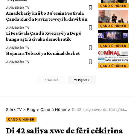
ÇAND Û HÛNER
Ji Aliyê
Stêrk TV
Amadekariyên ji bo 34’emîn Festîvala
Çanda Kurd a Navneteweyî bi dawî bûn
ÇAND Û HÛNER
Ji Aliyê
Stêrk TV
Li Festîvala Çand û Xwezayê ya Depê
banga aştî û civaka demokratîk
ÇAND Û HÛNER
Ji Aliyê
Stêrk TV
Hejmara Tebaxê ya Komînal derket
Ji Aliyê
Stêrk TV
ÇAND Û HÛNER
Ya Berê
Ya Pişt re
Stêrk TV
>
Blog
>
Çand û Hûner
>
Di 42 saliya xwe de fêrî çêkirina amurên muzîkê dibe
ÇAND Û HÛNER
Di 42 saliya xwe de fêrî çêkirina