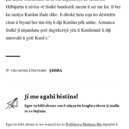
Hilbijartin û nivîsa vê lîstikê bandorek mezin li ser me kir. Ji ber
ku rastiya Kurdan îfade dike. Ji dîrokê heta roja îro dewletên
cîran û biyanî her tim êrîş li dijî Kurdan pêk anîne. Armanca
lîstikê jî nîşandana şerê dagirkeriyê yên li Kurdistanê li dijî
mirovahî û gelê Kurd e.”
ŞEHBA
YÊN HATINE ÊTÎKETKIRIN
Ji me agahî bistîne!
Eger tu bibî abone em ê nûçeyên lezgîn yekser ji maîla
te re bişînin.
Eger tu bibî abone te we wateyê ku tu
Polîtikaya Malpera Me
dipejînî û