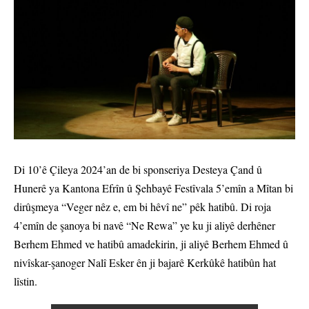
Di 10’ê Çileya 2024’an de bi sponseriya Desteya Çand û
Hunerê ya Kantona Efrîn û Şehbayê Festîvala 5’emîn a Mîtan bi
dirûşmeya “Veger nêz e, em bi hêvî ne” pêk hatibû. Di roja
4’emîn de şanoya bi navê “Ne Rewa” ye ku ji aliyê derhêner
Berhem Ehmed ve hatibû amadekirin, ji aliyê Berhem Ehmed û
nivîskar-şanoger Nalî Esker ên ji bajarê Kerkûkê hatibûn hat
lîstin.