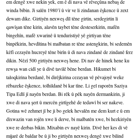
em dengê xwe nekin yek, em ê di nava vê rêveçûna nebaş de
winda bibin. Ji salên 1980’î û vir ve li zindanan êşkence û zext
dewam dike. Girtiyên nexweş dîl têne girtin, serdegirtin li
qawîşan têne kirin, alavên taybet têne desteserkirin, mafên
bingehîn, mafê xwarinê û tenduristiyê yê girtiyan têne
binpêkirin, hevdîtina bi malbatan re têne astengkirin, bi sedemên
kêfî cezayên hucreyê têne birîn û di nava zindanê de zindanê ferz
dikin. Nêzî 500 girtiyên nexweş hene. Di nav de hinek hene ku
rewşa wan cidî ye û divê tavilê bêne berdan. Hikumet bi
taloqkirina berdanê, bi dirêjkirina cezayan vê pêvajoyê weke
rêbazeke êşkence, tolhildanê bi kar tîne. Li gel raporên Saziya
Tipa Edlî jî nayên berdan. Bi rêk û pêk nayên dermankirin, ji
xwe di nava şert û mercên girtîgehê de tedawî bi ser nakeve.
Gotina wê zehmet jî be ji bo gelek hevalên me dem kurt e û em
dixwazin van rojên xwe li derve, bi malbatên xwe, bi hezkiriyên
xwe re derbas bikin. Mixabin ev nayê kirin. Divê her kes di vê
mijarê de baldar be û ji bo girtiyên nexweş dengê xwe bilind