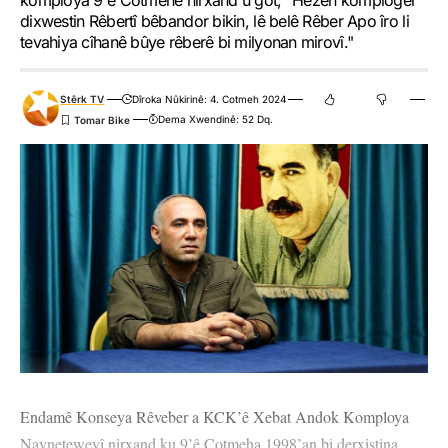
komploya 9'ê Cotmehê nirxand û got, "Hêzên komploger
dixwestin Rêbertî bêbandor bikin, lê belê Rêber Apo îro li
tevahiya cîhanê bûye rêberê bi milyonan mirovî."
Stêrk TV
Dîroka Nûkirinê: 4. Cotmeh 2024
Dema Xwendinê: 52 Dq.
Endamê Konseya Rêveber a KCK’ê Xebat Andok Komploya
Navneteweyî nirxand ku 9’ê Cotmeha 1998’an bi derxistina