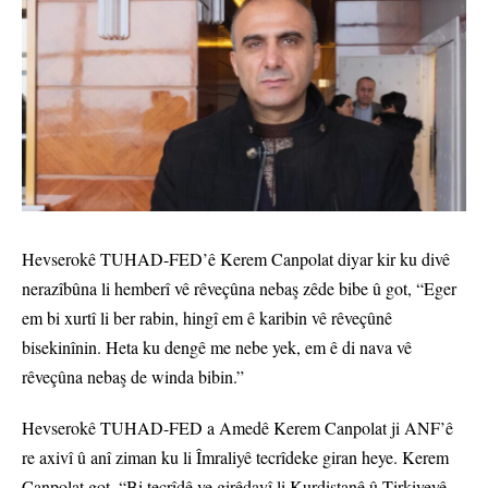
Hevserokê TUHAD-FED’ê Kerem Canpolat diyar kir ku divê
nerazîbûna li hemberî vê rêveçûna nebaş zêde bibe û got, “Eger
em bi xurtî li ber rabin, hingî em ê karibin vê rêveçûnê
bisekinînin. Heta ku dengê me nebe yek, em ê di nava vê
rêveçûna nebaş de winda bibin.”
Hevserokê TUHAD-FED a Amedê Kerem Canpolat ji ANF’ê
re axivî û anî ziman ku li Îmraliyê tecrîdeke giran heye. Kerem
Canpolat got, “Bi tecrîdê ve girêdayî li Kurdistanê û Tirkiyeyê