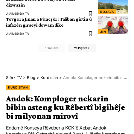
dixwazin
ROJAVA
Ji Aliyê
Stêrk TV
Tevgera Jinan a Pêncşêr: Talîban girtin û
înfazên girseyî dewam dike
JIN
Ji Aliyê
Stêrk TV
Ya Berê
Ya Pişt re
Stêrk TV
>
Blog
>
Kurdistan
>
Andok: Komploger nekarîn bibin asteng ku Rêbertî bigihêje bi milyonan mirovî
KURDISTAN
Andok: Komploger nekarîn
bibin asteng ku Rêbertî bigihêje
bi milyonan mirovî
Endamê Konseya Rêveber a KCK'ê Xebat Andok