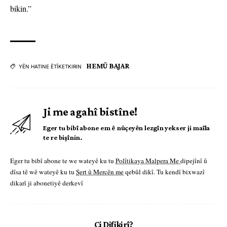
bikin.”
HEMÛ BAJAR
YÊN HATINE ÊTÎKETKIRIN
Ji me agahî bistîne!
Eger tu bibî abone em ê nûçeyên lezgîn yekser ji maîla
te re bişînin.
Eger tu bibî abone te we wateyê ku tu
Polîtikaya Malpera Me
dipejînî û
dîsa tê wê wateyê ku tu
Şert û Mercên me
qebûl dikî. Tu kendî bixwazî
dikarî ji abonetiyê derkevî
Çi Difikirî?