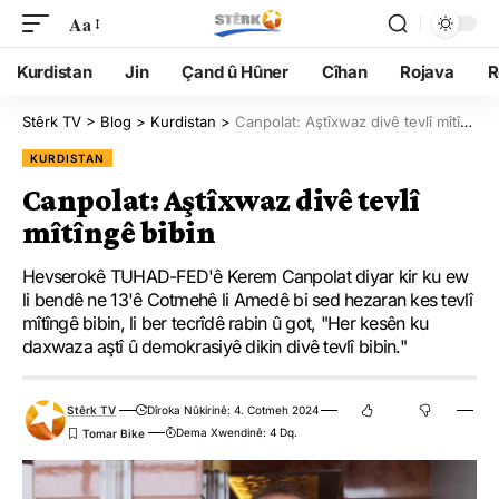
Aa
Kurdistan
Jin
Çand û Hûner
Cîhan
Rojava
R
Stêrk TV
>
Blog
>
Kurdistan
>
Canpolat: Aştîxwaz divê tevlî mîtîngê bibin
KURDISTAN
Canpolat: Aştîxwaz divê tevlî
mîtîngê bibin
Hevserokê TUHAD-FED'ê Kerem Canpolat diyar kir ku ew
li bendê ne 13'ê Cotmehê li Amedê bi sed hezaran kes tevlî
mîtîngê bibin, li ber tecrîdê rabin û got, "Her kesên ku
daxwaza aştî û demokrasiyê dikin divê tevlî bibin."
Stêrk TV
Dîroka Nûkirinê: 4. Cotmeh 2024
Dema Xwendinê: 4 Dq.