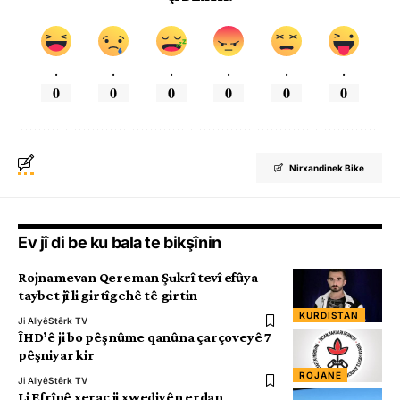
.
.
.
.
.
.
0
0
0
0
0
0
Nirxandinek Bike
Ev jî di be ku bala te bikşînin
Rojnamevan Qereman Şukrî tevî efûya
taybet jî li girtîgehê tê girtin
KURDISTAN
Ji Aliyê
Stêrk TV
ÎHD’ê ji bo pêşnûme qanûna çarçoveyê 7
pêşniyar kir
ROJANE
Ji Aliyê
Stêrk TV
Li Efrînê xerac ji xwediyên erdan