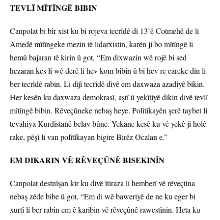
TEVLÎ MÎTÎNGÊ BIBIN
Canpolat bi bîr xist ku bi rojeva tecrîdê di 13’ê Cotmehê de li
Amedê mîtîngeke mezin tê lidarxistin, karên ji bo mîtîngê li
hemû bajaran tê kirin û got, “Em dixwazin wê rojê bi sed
hezaran kes li wê derê li hev kom bibin û bi hev re careke din li
ber tecrîdê rabin. Li dijî tecrîdê divê em daxwaza azadiyê bikin.
Her kesên ku daxwaza demokrasî, aştî û yekîtiyê dikin divê tevlî
mîtîngê bibin. Rêveçûneke nebaş heye. Polîtîkayên şerê taybet li
tevahiya Kurdistanê belav bûne. Yekane kesê ku vê yekê ji holê
rake, pêşî li van polîtîkayan bigire Birêz Ocalan e.”
EM DIKARIN VÊ RÊVEÇÛNÊ BISEKINÎN
Canpolat destnîşan kir ku divê îtiraza li hemberî vê rêveçûna
nebaş zêde bibe û got, “Em di wê baweriyê de ne ku eger bi
xurtî li ber rabin em ê karibin vê rêveçûnê rawestînin. Heta ku