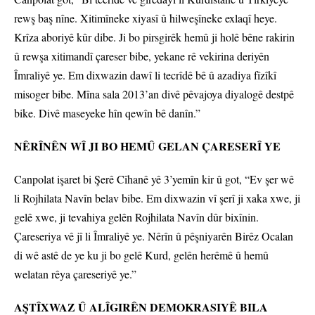
rewş baş nîne. Xitimîneke xiyasî û hilweşîneke exlaqî heye.
Krîza aboriyê kûr dibe. Ji bo pirsgirêk hemû ji holê bêne rakirin
û rewşa xitimandî çareser bibe, yekane rê vekirina deriyên
Îmraliyê ye. Em dixwazin dawî li tecrîdê bê û azadiya fîzîkî
misoger bibe. Mîna sala 2013’an divê pêvajoya diyalogê destpê
bike. Divê maseyeke hîn qewîn bê danîn.”
NÊRÎNÊN WÎ JI BO HEMÛ GELAN ÇARESERÎ YE
Canpolat işaret bi Şerê Cîhanê yê 3’yemîn kir û got, “Ev şer wê
li Rojhilata Navîn belav bibe. Em dixwazin vî şerî ji xaka xwe, ji
gelê xwe, ji tevahiya gelên Rojhilata Navîn dûr bixînin.
Çareseriya vê jî li Îmraliyê ye. Nêrîn û pêşniyarên Birêz Ocalan
di wê astê de ye ku ji bo gelê Kurd, gelên herêmê û hemû
welatan rêya çareseriyê ye.”
AŞTÎXWAZ Û ALÎGIRÊN DEMOKRASIYÊ BILA