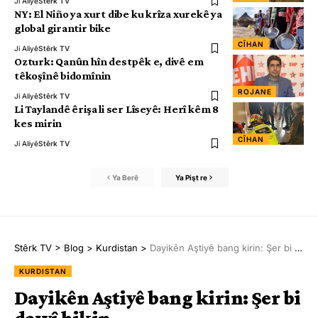
Ji Aliyê
Stêrk TV
NY: El Niño ya xurt dibe ku krîza xurekê ya
global girantir bike
CÎHAN
Ji Aliyê
Stêrk TV
Ozturk: Qanûn hîn destpêk e, divê em
têkoşînê bidomînin
ROJANE
Ji Aliyê
Stêrk TV
Li Taylandê êrişa li ser Lîseyê: Herî kêm 8
kes mirin
CÎHAN
Ji Aliyê
Stêrk TV
Ya Berê
Ya Pişt re
Stêrk TV
>
Blog
>
Kurdistan
>
Dayikên Aştiyê bang kirin: Şer bi dawî bikin
KURDISTAN
Dayikên Aştiyê bang kirin: Şer bi