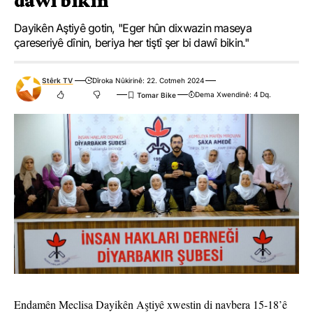
dawî bikin
Dayikên Aştiyê gotin, "Eger hûn dixwazin maseya
çareseriyê dînin, beriya her tiştî şer bi dawî bikin."
Stêrk TV
Dîroka Nûkirinê: 22. Cotmeh 2024
Dema Xwendinê: 4 Dq.
Endamên Meclisa Dayikên Aştiyê xwestin di navbera 15-18’ê