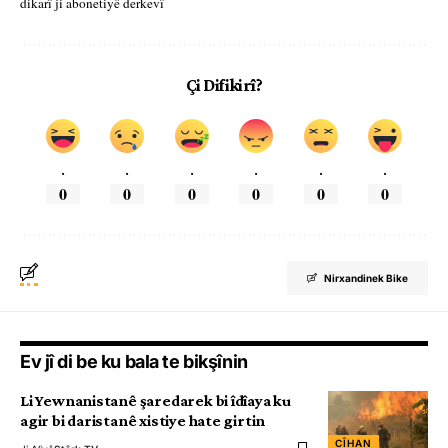
dikarî ji abonetiyê derkevî
Çi Difikirî?
.
.
.
.
.
.
0
0
0
0
0
0
Nirxandinek Bike
Ev jî di be ku bala te bikşînin
Li Yewnanistanê şaredarek bi îdîaya ku
agir bi daristanê xistiye hate girtin
CÎHAN