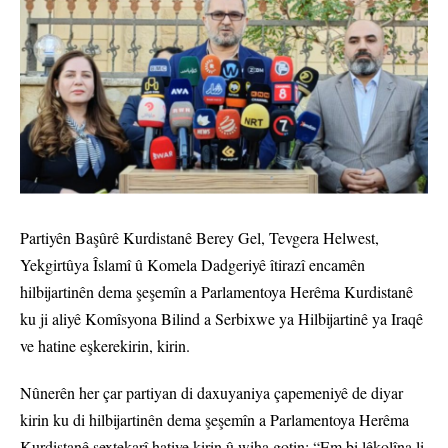
Partiyên Başûrê Kurdistanê Berey Gel, Tevgera Helwest,
Yekgirtûya Îslamî û Komela Dadgeriyê îtirazî encamên
hilbijartinên dema şeşemîn a Parlamentoya Herêma Kurdistanê
ku ji aliyê Komîsyona Bilind a Serbixwe ya Hilbijartinê ya Iraqê
ve hatine eşkerekirin, kirin.
Nûnerên her çar partiyan di daxuyaniya çapemeniyê de diyar
kirin ku di hilbijartinên dema şeşemîn a Parlamentoya Herêma
Kurdistanê sextekarî hatiye kirin û wiha gotin: “Em bi lêkolîna li