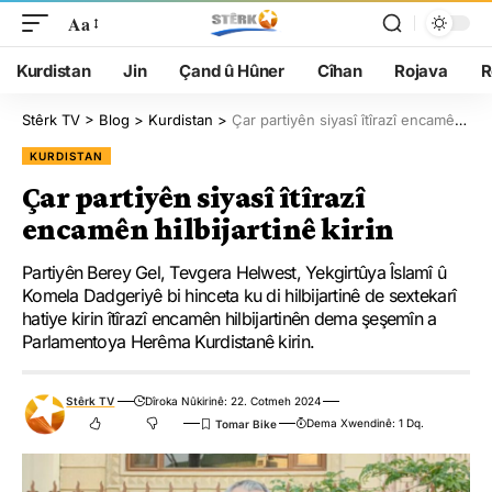
Aa
Kurdistan
Jin
Çand û Hûner
Cîhan
Rojava
R
Stêrk TV
>
Blog
>
Kurdistan
>
Çar partiyên siyasî îtîrazî encamên hilbijartinê kirin
KURDISTAN
Çar partiyên siyasî îtîrazî
encamên hilbijartinê kirin
Partiyên Berey Gel, Tevgera Helwest, Yekgirtûya Îslamî û
Komela Dadgeriyê bi hinceta ku di hilbijartinê de sextekarî
hatiye kirin îtîrazî encamên hilbijartinên dema şeşemîn a
Parlamentoya Herêma Kurdistanê kirin.
Stêrk TV
Dîroka Nûkirinê: 22. Cotmeh 2024
Dema Xwendinê: 1 Dq.