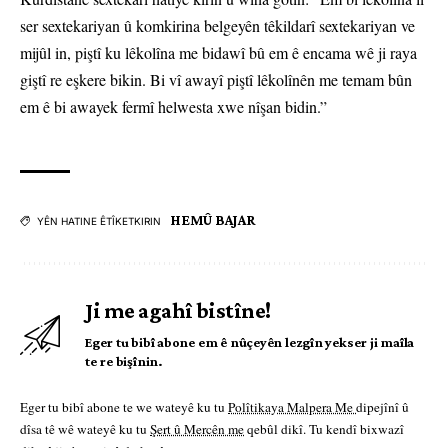
ser sextekariyan û komkirina belgeyên têkildarî sextekariyan ve
mijûl in, piştî ku lêkolîna me bidawî bû em ê encama wê ji raya
giştî re eşkere bikin. Bi vî awayî piştî lêkolînên me temam bûn
em ê bi awayek fermî helwesta xwe nîşan bidin.”
HEMÛ BAJAR
YÊN HATINE ÊTÎKETKIRIN
Ji me agahî bistîne!
Eger tu bibî abone em ê nûçeyên lezgîn yekser ji maîla
te re bişînin.
Eger tu bibî abone te we wateyê ku tu
Polîtikaya Malpera Me
dipejînî û
dîsa tê wê wateyê ku tu
Şert û Mercên me
qebûl dikî. Tu kendî bixwazî