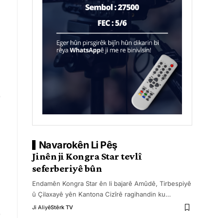
Navarokên Li Pêş
Jinên ji Kongra Star tevlî
seferberiyê bûn
Endamên Kongra Star ên li bajarê Amûdê, Tirbespiyê
û Çilaxayê yên Kantona Cizîrê ragihandin ku
…
Ji Aliyê
Stêrk TV