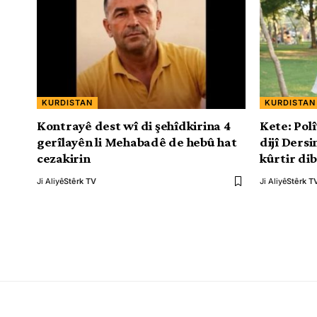
KURDISTAN
KURDISTAN
Kontrayê dest wî di şehîdkirina 4
Kete: Polî
gerîlayên li Mehabadê de hebû hat
dijî Dersi
cezakirin
kûrtir di
Ji Aliyê
Stêrk TV
Ji Aliyê
Stêrk T