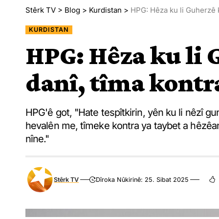
Stêrk TV
>
Blog
>
Kurdistan
>
HPG: Hêza ku li Guherzê k
KURDISTAN
HPG: Hêza ku li
danî, tîma kontr
HPG'ê got, "Hate tespîtkirin, yên ku li nêzî 
hevalên me, tîmeke kontra ya taybet a hêzêan
nîne."
Stêrk TV
Dîroka Nûkirinê: 25. Sibat 2025