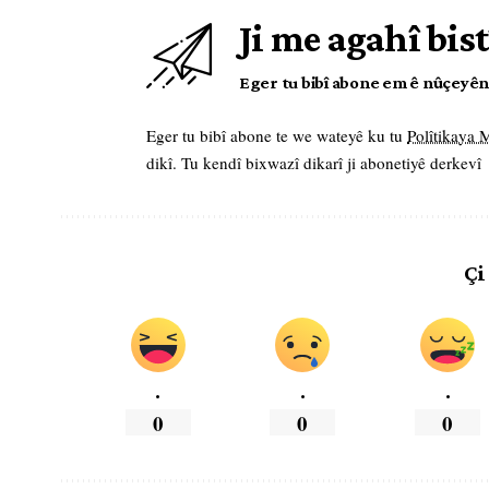
Ji me agahî bist
Eger tu bibî abone em ê nûçeyên l
Eger tu bibî abone te we wateyê ku tu
Polîtikaya
dikî. Tu kendî bixwazî dikarî ji abonetiyê derkevî
Çi
.
.
.
0
0
0