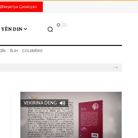
Neşeriya Çalakiyan
YÊN DIN
GÎN
ÊLIH
COLEMÊRG
VEKIRINA DENG