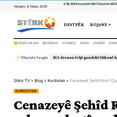
Ji Bo Min
Favoriyên Min
Tomarên Min
Yekşem, 9 Tebax 2026
DESTPÊK
ROJANE
HEMÛ BAJAR
BEHDÎNAN
STENBOL
AMED
ENQERE
QAMI
Nûçeyên Lezgîn
Bi 2 dronan êrîşî gundekî Dûkanê h
Stêrk TV
>
Blog
>
Kurdistan
>
Cenazeyê Şehîd Ronî Çiyag
KURDISTAN
Cenazeyê Şehîd R