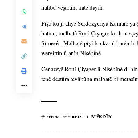
hatibû veşartin, hate dayîn.
Piştî ku ji aliyê Serdozgeriya Komarê ya
hatine, malbatê Ronî Çiyager ku li navçey
Şirnexê. Malbatê piştî ku kar û barên li
wergirtin û anîn Nisêbînê.
Cenazeyê Ronî Çiyager li Nisêbînê di bin
tenê destûra tevlîbûna malbatê bi merasîm
MÊRDÎN
YÊN HATINE ÊTÎKETKIRIN