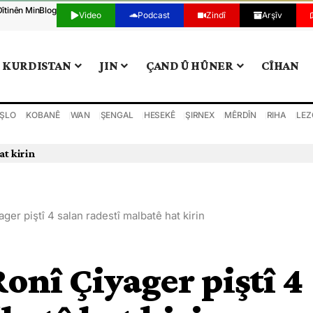
Dîtinên Min
Blog
Video
Podcast
Zindî
Arşîv
KURDISTAN
JIN
ÇAND Û HÛNER
CÎHAN
ŞLO
KOBANÊ
WAN
ŞENGAL
HESEKÊ
ŞIRNEX
MÊRDÎN
RIHA
LEZ
at kirin
er piştî 4 salan radestî malbatê hat kirin
onî Çiyager piştî 4