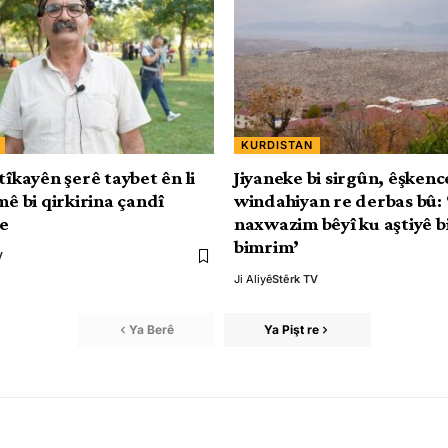
KURDISTAN
tîkayên şerê taybet ên li
Jiyaneke bi sirgûn, êşkenc
mê bi qirkirina çandî
windahiyan re derbas bû: 
be
naxwazim bêyî ku aştiyê b
bimrim’
V
Ji Aliyê
Stêrk TV
Ya Berê
Ya Pişt re