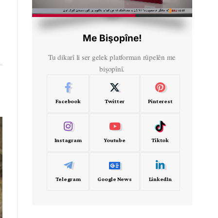
HD
00:47
Me Bişopîne!
Tu dikarî li ser gelek platforman rûpelên me
bişopînî.
Facebook
Twitter
Pinterest
Instagram
Youtube
Tiktok
Telegram
Google News
LinkedIn