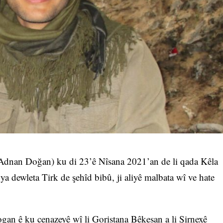
Adnan Doğan) ku di 23’ê Nîsana 2021’an de li qada Kêla
a dewleta Tirk de şehîd bibû, ji aliyê malbata wî ve hate
ogan ê ku cenazeyê wî li Goristana Bêkesan a li Şirnexê