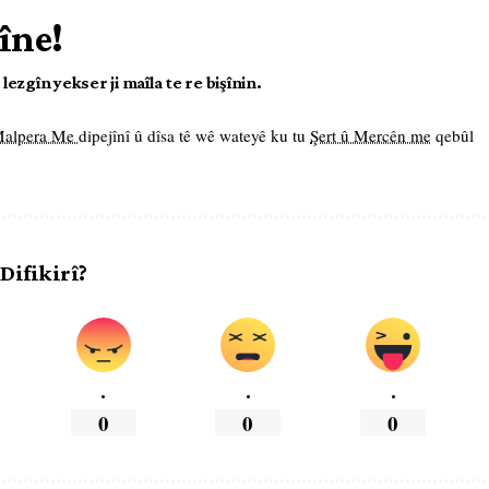
îne!
ezgîn yekser ji maîla te re bişînin.
 Malpera Me
dipejînî û dîsa tê wê wateyê ku tu
Şert û Mercên me
qebûl
 Difikirî?
.
.
.
0
0
0