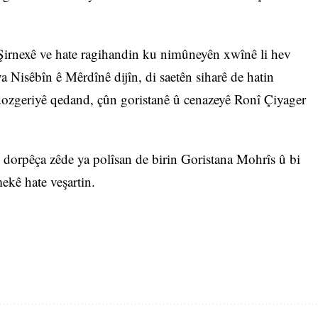
 Şirnexê ve hate ragihandin ku nimûneyên xwînê li hev
a Nisêbîn ê Mêrdînê dijîn, di saetên siharê de hatin
 dozgeriyê qedand, çûn goristanê û cenazeyê Ronî Çiyager
 dorpêça zêde ya polîsan de birin Goristana Mohrîs û bi
ekê hate veşartin.