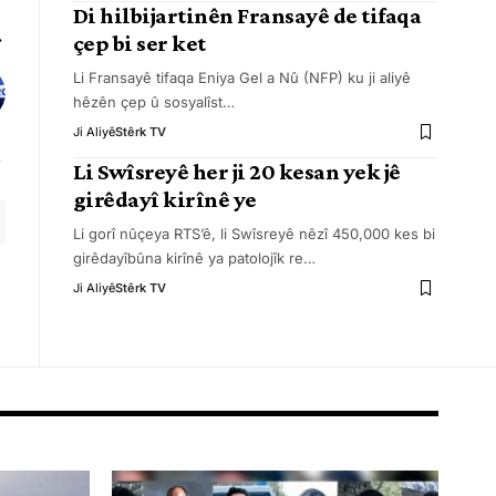
Di hilbijartinên Fransayê de tifaqa
çep bi ser ket
Li Fransayê tifaqa Eniya Gel a Nû (NFP) ku ji aliyê
hêzên çep û sosyalîst
…
Ji Aliyê
Stêrk TV
Li Swîsreyê her ji 20 kesan yek jê
girêdayî kirînê ye
Li gorî nûçeya RTS’ê, li Swîsreyê nêzî 450,000 kes bi
girêdayîbûna kirînê ya patolojîk re
…
Ji Aliyê
Stêrk TV