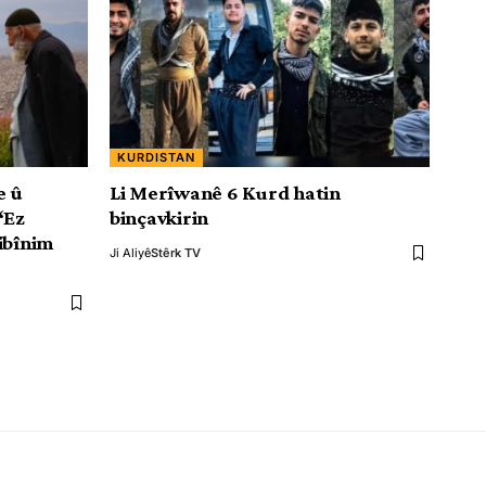
KURDISTAN
e û
Li Merîwanê 6 Kurd hatin
‘Ez
binçavkirin
ibînim
Ji Aliyê
Stêrk TV