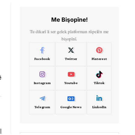
Me Bişopîne!
Tu dikarî li ser gelek platforman rûpelên me
bişopînî.
Facebook
Twitter
Pinterest
ê
Instagram
Youtube
Tiktok
Telegram
Google News
LinkedIn