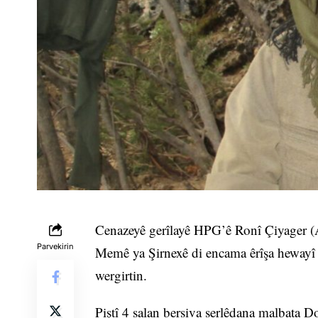
Cenazeyê gerîlayê HPG’ê Ronî Çiyager (
Parvekirin
Memê ya Şirnexê di encama êrîşa hewayî y
wergirtin.
Piştî 4 salan bersiva serlêdana malbata D