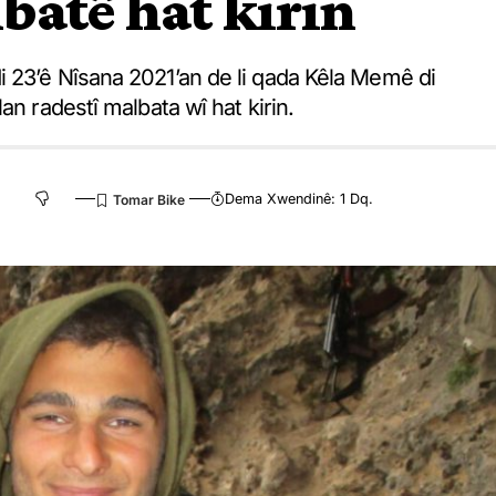
batê hat kirin
 23’ê Nîsana 2021’an de li qada Kêla Memê di
an radestî malbata wî hat kirin.
Dema Xwendinê: 1 Dq.