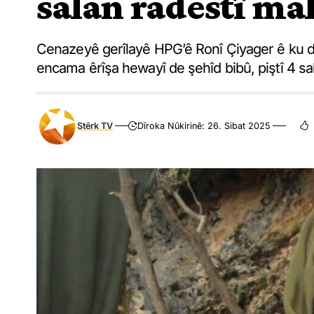
salan radestî mal
Cenazeyê gerîlayê HPG’ê Ronî Çiyager ê ku di
encama êrîşa hewayî de şehîd bibû, piştî 4 sal
Stêrk TV
Dîroka Nûkirinê: 26. Sibat 2025