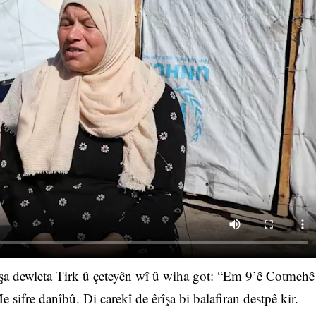
îşa dewleta Tirk û çeteyên wî û wiha got: “Em 9’ê Cotmehê
sifre danîbû. Di carekî de êrîşa bi balafiran destpê kir.