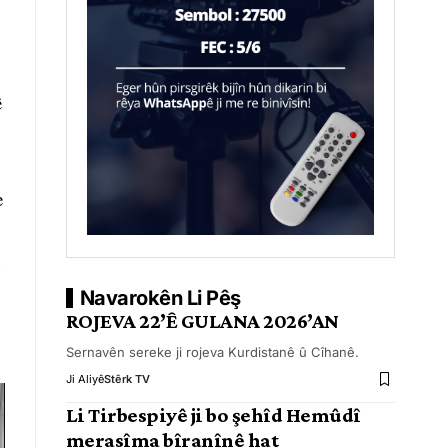
ê
e
n
Navarokên Li Pêş
ROJEVA 22’Ê GULANA 2026’AN
Sernavên sereke ji rojeva Kurdistanê û Cîhanê.
Ji Aliyê
Stêrk TV
Li Tirbespiyê ji bo şehîd Hemûdî
merasîma bîranînê hat