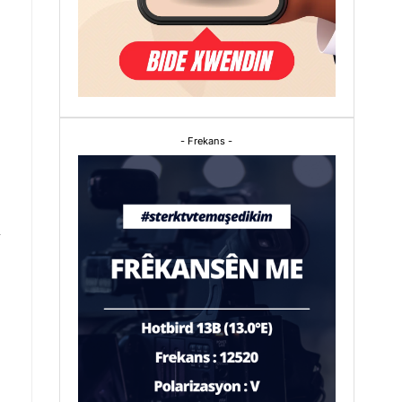
- Frekans -
i