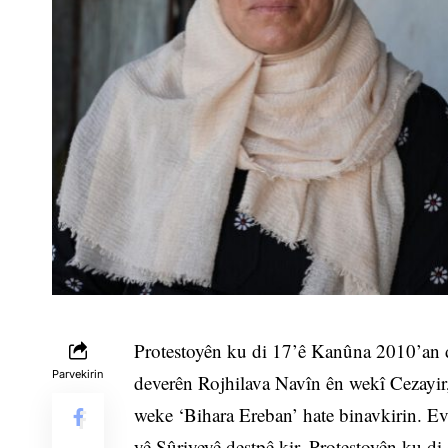
Protestoyên ku di 17’ê Kanûna 2010’an de
Parvekirin
deverên Rojhilava Navîn ên wekî Cezayi
weke ‘Bihara Ereban’ hate binavkirin. Ev
yê Sûriyeyê destpê kir. Protestoyên ku di