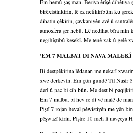
Em hemû şaş man. Beriya êrîşê dibêtiya şe
birêxistinkirin, lê ez nefikirîbûm ku şere
dihatin çêkirin, çavkaniyên avê û santralên
atmosfera şer hebû. Lê nedihat bîra min k
negihîştibû kesekî. Me tenê xak û gelê xw
‘EM 7 MALBAT DI NAVA MALEKÎ
Bi destpêkirina lêdanan me nekarî xwarin
xwe derkevin. Em çûn gundê Til Nasir ê T
derî û pac bi cih bûn. Me dest bi paqijkir
Em 7 malbat bi hev re di vê malê de man.
Piştî 7 rojan heval pêwîstiyên me yên bi
pêşwazî kirin. Piştre 10 meh li navçeya 