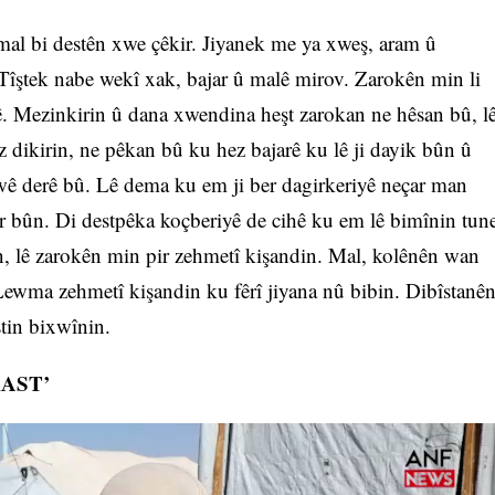
al bi destên xwe çêkir. Jiyanek me ya xweş, aram û
Tîştek nabe wekî xak, bajar û malê mirov. Zarokên min li
ê. Mezinkirin û dana xwendina heşt zarokan ne hêsan bû, l
 dikirin, ne pêkan bû ku hez bajarê ku lê ji dayik bûn û
ê derê bû. Lê dema ku em ji ber dagirkeriyê neçar man
or bûn. Di destpêka koçberiyê de cihê ku em lê bimînin tun
n, lê zarokên min pir zehmetî kişandin. Mal, kolênên wan
 Lewma zehmetî kişandin ku fêrî jiyana nû bibin. Dibîstanê
stin bixwînin.
AST’