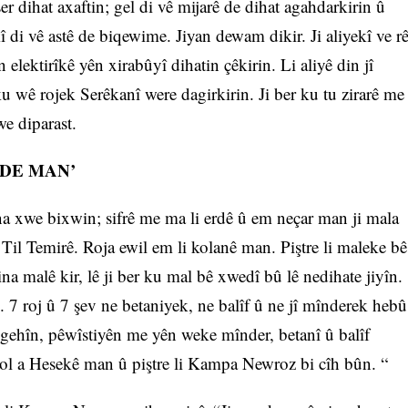
r dihat axaftin; gel di vê mijarê de dihat agahdarkirin û
kî di vê astê de biqewime. Jiyan dewam dikir. Ji aliyekî ve r
 elektirîkê yên xirabûyî dihatin çêkirin. Li aliyê din jî
u wê rojek Serêkanî were dagirkirin. Ji ber ku tu zirarê me
e diparast.
 DE MAN’
a xwe bixwin; sifrê me ma li erdê û em neçar man ji mala
il Temirê. Roja ewil em li kolanê man. Piştre li maleke bê
ina malê kir, lê ji ber ku mal bê xwedî bû lê nedihate jiyîn.
 7 roj û 7 şev ne betaniyek, ne balîf û ne jî mînderek hebû
ngehîn, pêwîstiyên me yên weke mînder, betanî û balîf
Hol a Hesekê man û piştre li Kampa Newroz bi cîh bûn. “