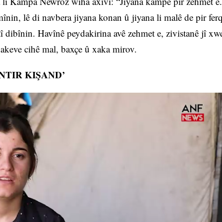
 li Kampa Newroz wiha axivî: “Jiyana kampê pir zehmet e.
înin, lê di navbera jiyana konan û jiyana li malê de pir fer
î dibînin. Havînê peydakirina avê zehmet e, zivistanê jî xw
 nakeve cihê mal, baxçe û xaka mirov.
NTIR KIŞAND’