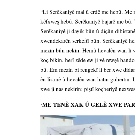
“Li Serêkaniyê mal û erdê me hebû. Me m
kêfxweş hebû. Serêkaniyê bajarê me bû. 
Serêkaniyê ji dayik bûn û diçûn dibîstan
xwendekarên serkeftî bûn. Serêkaniyê hez
mezin bûn nekin. Hemû hevalên wan li w
koç bikin, herî zêde ew ji vê rewşê band
bû. Em mezin bi rengekî li ber xwe dida
ên lîstinê û hevalên wan hatin guhertin.
xwe jî nas nekirin; piştî koçberiyê nexwe
‘ME TENÊ XAK Û GELÊ XWE PAR