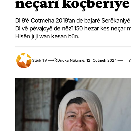
neçarî koçberiyê 
Di 9’ê Cotmeha 2019’an de bajarê Serêkaniyê ji
Di vê pêvajoyê de nêzî 150 hezar kes neçar 
Hisên jî ji wan kesan bûn.
Stêrk TV
Dîroka Nûkirinê: 12. Cotmeh 2024