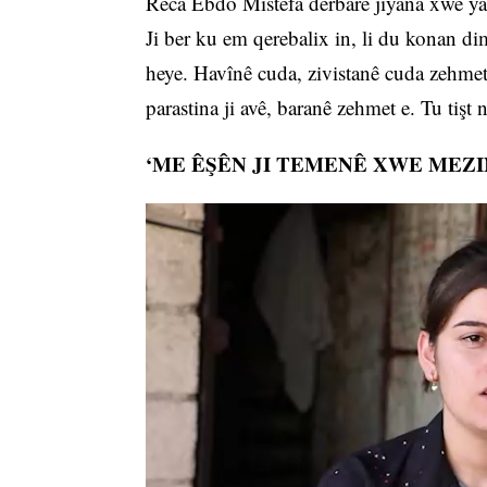
Reca Ebdo Mistefa derbarê jiyana xwe ya
Ji ber ku em qerebalix in, li du konan dim
heye. Havînê cuda, zivistanê cuda zehmet
parastina ji avê, baranê zehmet e. Tu tişt
‘ME ÊŞÊN JI TEMENÊ XWE MEZI