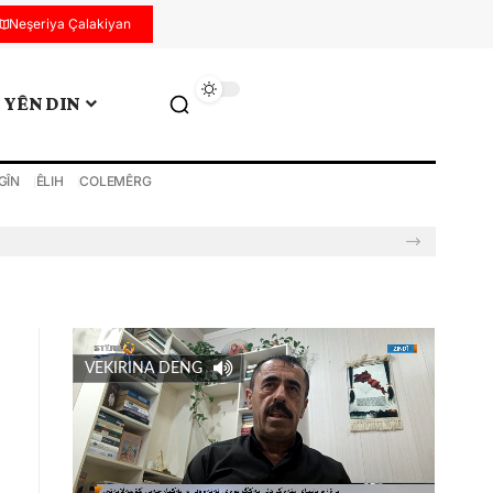
Neşeriya Çalakiyan
YÊN DIN
GÎN
ÊLIH
COLEMÊRG
VEKIRINA DENG