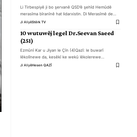
Li Tirbespiyê ji bo şervanê QSD’ê şehîd Hemûdê
merasîma bîranînê hat lidarxistin. Di Merasîmê de
…
Ji Aliyê
Stêrk TV
10 wutuwêj legel Dr.Seevan Saeed
(251)
Ezmûnî Kar u Jiyan le Çîn (4)Qazî: le buwarî
lêkolînewe da, kesêkî ke wekû lêkolerewe
…
Ji Aliyê
Hesen QAZÎ