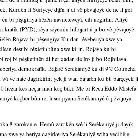
. Kurdên li Sûriyeyê dijîn jî di vê pêvajoyê de ne li gel
 ên bi piştgiriya hêzên navneteweyî, cih negirtin. Aliyê
okratîk (PYD), rêya sêyemîn hilbijart û ji bo vê pêvajoyê
 Gelên Rojava bi pêşengiya Kurdan rêveberiya xwe ya
lîsan dest bi rêxistinbûna xwe kirin. Rojava ku bi
bi roj bi pêşketinên di her qadan de îro ji bo Rojhilava
eberiya demokratîk. Bajarê Serêkaniyê ku di 9’ê Cotmeha
n wî ve hate dagirkirin, yek ji wan bajarên ku bû parçeyek j
150 hezar kes neçar man koç biki. Me bi Reca Eddo Mistefa
niyê koçber bûn re, li ser jiyana Serêkaniiyê û pêvajoya
yika 8 zarokan e. Hemû zarokên wê li Serêkaniyê ji dayik
na xwe ya beriya dagirkeriya Serêkaniyê wiha vedibêje: