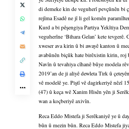
di demeke kin de veguherî pevçûnên bi çek
rejîma Esadê ne jî li gel komên paramîlter
Kurd a bi pêşengiya Partiya Yekîtiya Dem
veguherîne ‘Bihara Gelan’ kete tevgerê.
xweser ava kirin û bi awayê kanton û mec
avabûnên biçûk hate birêxistin kirin, roj 
Navîn û tevahiya cîhanê bûye modela rêv
2019’an de ji aliyê dewleta Tirk û çeteyê
vê modelê ye. Piştî vê dagirkeriyê nêzî 
(47) û keça wê Xanim Hisên yên ji Serêka
wan a koçberiyê axivîn.
Reca Eddo Mistefa ji Serêkaniyê ye û da
bûn û mezin bûn. Reca Eddo Mistefa jiya