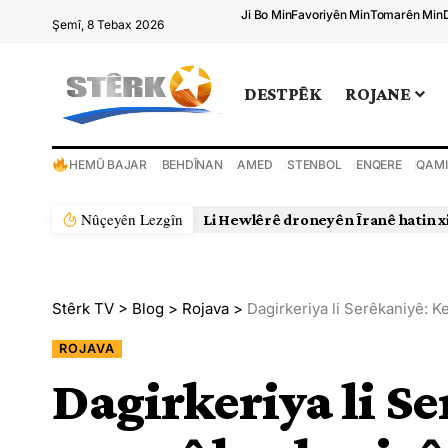
Ji Bo Min
Favoriyên Min
Tomarên Min
Şemî, 8 Tebax 2026
DESTPÊK
ROJANE
HEMÛ BAJAR
BEHDÎNAN
AMED
STENBOL
ENQERE
QAMI
Nûçeyên Lezgîn
Rejîma Îranê xwepêşanderek d
Stêrk TV
>
Blog
>
Rojava
>
Dagirkeriya li Serêkaniyê: K
ROJAVA
Dagirkeriya li S