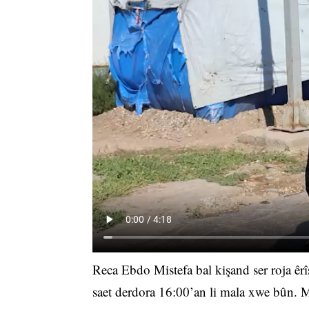
Reca Ebdo Mistefa bal kişand ser roja êr
saet derdora 16:00’an li mala xwe bûn. Me 