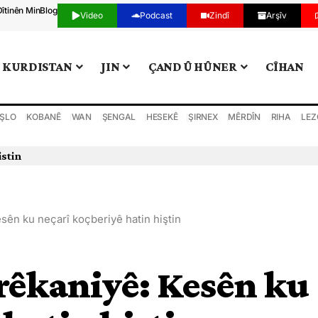
Dîtinên Min
Blog
Video
Podcast
Zindî
Arşîv
KURDISTAN
JIN
ÇAND Û HÛNER
CÎHAN
ŞLO
KOBANÊ
WAN
ŞENGAL
HESEKÊ
ŞIRNEX
MÊRDÎN
RIHA
LEZ
in bi darve kir
esên ku neçarî koçberiyê hatin hiştin
erêkaniyê: Kesên ku