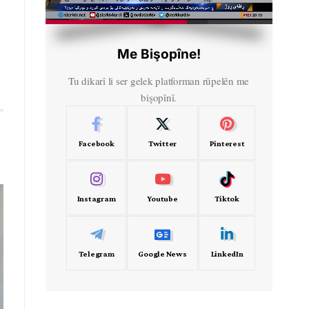
HD
00:50
Me Bişopîne!
Tu dikarî li ser gelek platforman rûpelên me
bişopînî.
Facebook
Twitter
Pinterest
Instagram
Youtube
Tiktok
Telegram
Google News
LinkedIn