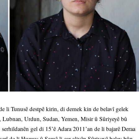
 li Tunusê destpê kirin, di demek kin de belavî gelek
r, Lubnan, Urdun, Sudan, Yemen, Misir û Sûriyeyê bû
 serhildanên gel di 15’ê Adara 2011’an de li bajarê Deraa
 serî de li Humuş û Şamê li çar aliyên Sûriyeyê belav bûn,