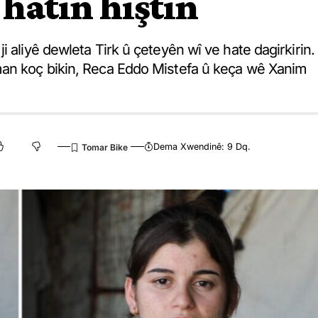
hatin hiştin
 aliyê dewleta Tirk û çeteyên wî ve hate dagirkirin.
man koç bikin, Reca Eddo Mistefa û keça wê Xanim
Dema Xwendinê: 9 Dq.