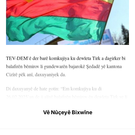
TEV-DEM`ê der barê komkujiya ku dewleta Tirk a dagirker bi
balafirên bêmirov li gundewarên bajarokê Şedadê yê kantona
Cizîrê pêk anî, daxuyaniyek da.
Di daxuyanyê de hate gotin: “Em komkujiya ku di
26.02.2025’an de ji aliyê balafirên bêmirov ên dewleta Tirk ve li
gundewarên bajarê Şedadê pêk hat û di encamê de 12 kes şehîd
Vê Nûçeyê Bixwîne
bûn, şermezar dikin.
Tevî rewşa giştî ya Sûriyeyê û pêdivî bi aştiyê heye ji bo