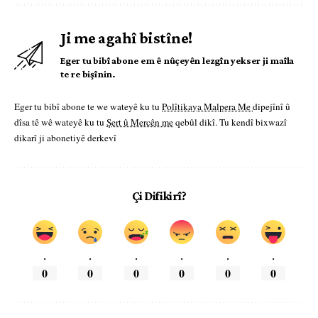
Ji me agahî bistîne!
Eger tu bibî abone em ê nûçeyên lezgîn yekser ji maîla
te re bişînin.
Eger tu bibî abone te we wateyê ku tu
Polîtikaya Malpera Me
dipejînî û
dîsa tê wê wateyê ku tu
Şert û Mercên me
qebûl dikî. Tu kendî bixwazî
dikarî ji abonetiyê derkevî
Çi Difikirî?
.
.
.
.
.
.
0
0
0
0
0
0