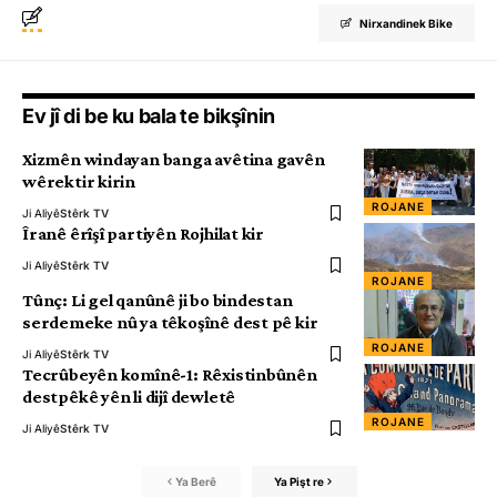
Nirxandinek Bike
Ev jî di be ku bala te bikşînin
Xizmên windayan banga avêtina gavên
wêrektir kirin
ROJANE
Ji Aliyê
Stêrk TV
Îranê êrîşî partiyên Rojhilat kir
Ji Aliyê
Stêrk TV
ROJANE
Tûnç: Li gel qanûnê ji bo bindestan
serdemeke nû ya têkoşînê dest pê kir
ROJANE
Ji Aliyê
Stêrk TV
Tecrûbeyên komînê-1: Rêxistinbûnên
destpêkê yên li dijî dewletê
ROJANE
Ji Aliyê
Stêrk TV
Ya Berê
Ya Pişt re