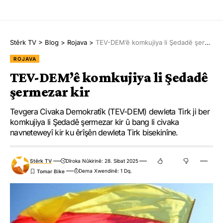
Stêrk TV
>
Blog
>
Rojava
>
TEV-DEM’ê komkujiya li Şedadê şermezar kir
ROJAVA
TEV-DEM’ê komkujiya li Şedadê
şermezar kir
Tevgera Civaka Demokratîk (TEV-DEM) dewleta Tirk ji ber
komkujiya li Şedadê şermezar kir û bang li civaka
navneteweyî kir ku êrîşên dewleta Tirk bisekinîne.
Stêrk TV
Dîroka Nûkirinê: 28. Sibat 2025
Dema Xwendinê: 1 Dq.