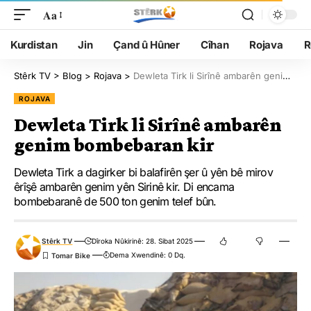
Aa
Kurdistan
Jin
Çand û Hûner
Cîhan
Rojava
R
Stêrk TV
>
Blog
>
Rojava
>
Dewleta Tirk li Sirînê ambarên genim bombebaran kir
ROJAVA
Dewleta Tirk li Sirînê ambarên
genim bombebaran kir
Dewleta Tirk a dagirker bi balafirên şer û yên bê mirov
êrîşê ambarên genim yên Sirinê kir. Di encama
bombebaranê de 500 ton genim telef bûn.
Stêrk TV
Dîroka Nûkirinê: 28. Sibat 2025
Dema Xwendinê: 0 Dq.