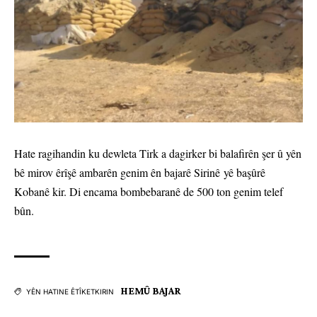
Hate ragihandin ku dewleta Tirk a dagirker bi balafirên şer û yên
bê mirov êrîşê ambarên genim ên bajarê Sirinê yê başûrê
Kobanê kir. Di encama bombebaranê de 500 ton genim telef
bûn.
HEMÛ BAJAR
YÊN HATINE ÊTÎKETKIRIN