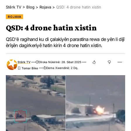
avakirina Sûriyeyê, dewleta Tirk a dagirker û komên girêdayî wê
Stêrk TV
>
Blog
>
Rojava
>
QSD: 4 drone hatin xistin
êrişên xwe yên li ser gel, binesazî û saziyên xizmetguzariyê yên
li herêmên Bakur û Rojhilatê Sûriyeyê didomînin.
ROJAVA
QSD: 4 drone hatin xistin
Em bang li civaka navneteweyî dikin ku ji bo rawestandina
kiryarên dewleta Tirk a dagirker li dijî herêmên Bakur û
QSD'ê ragihand ku di çalakiyên parastina rewa de yên li dijî
êrîşên dagirkeriyê hatin kirin 4 drone hatin xistin.
Rojhilatê Sûriyeyê, bi lez tev bigere û dawî li dagirkeriya Tirk
bîne da ku ji xaka Sûriyeyê ya dagirkirî derkeve û koçber bi ewle
vegerin malên xwe.
Stêrk TV
Dîroka Nûkirinê: 28. Sibat 2025
Dema Xwendinê: 2 Dq.
Em ji malbatên şehîdan re sersaxiyê dixwazin û ji birîndaran re jî
şifayê dixwazin.”
HEMÛ BAJAR
YÊN HATINE ÊTÎKETKIRIN