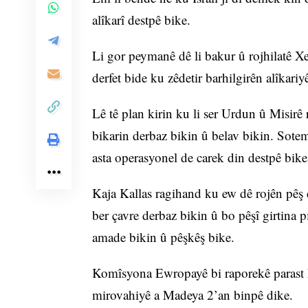
alîkarî destpê bike.
Li gor peymanê dê li bakur û rojhilatê X
derfet bide ku zêdetir barhilgirên alîkari
Lê tê plan kirin ku li ser Urdun û Misirê r
bikarin derbaz bikin û belav bikin. Sote
asta operasyonel de carek din destpê bike
Kaja Kallas ragihand ku ew dê rojên pêş
ber çavre derbaz bikin û bo pêşî girtina 
amade bikin û pêşkêş bike.
Komîsyona Ewropayê bi raporekê parast k
mirovahiyê a Madeya 2’an binpê dike.