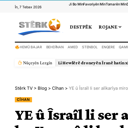
Ji Bo Min
Favoriyên Min
Tomarên Min
În, 7 Tebax 2026
DESTPÊK
ROJANE
HEMÛ BAJAR
BEHDÎNAN
AMED
STENBOL
ENQERE
QAMI
Nûçeyên Lezgîn
Li Hewlêrê droneyên Îranê hatin x
Stêrk TV
>
Blog
>
Cîhan
>
YE û Îsraîl li ser alîkarîya mi
CÎHAN
YE û Îsraîl li ser