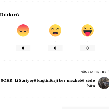
 Difikirî?
.
.
.
0
0
0
NÛÇEYA PIŞT RE
SOHR: Li Sûriyeyê kuştinên ji ber mezhebê zêde
bûn