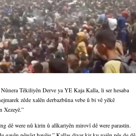
ûnera Têkiliyên Derve ya YE Kaja Kalla, li ser hesaba
hejmarek zêde xalên derbazbûna vebe û bi vê yêkê
in Xezeyê.”
îng dê were nû kirin û alîkariyên mirovî dê were parastin.
de gavên pêwîst bavêje.” Kallas diyar kir ku rojên pêş de dê