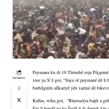
Peymana ku di 10 Tîrmehê roja Pêçşemê N
Parvekirin
xwe ya X’ê got, “Saya vê peymanê dê li 
barhilgirên alîkariyê yên xarinê dê bikev
Kallas, wiha got, “Binesaziya bajêr a gir
Em li bendê ne ku Îsraîl jî di demek kin 