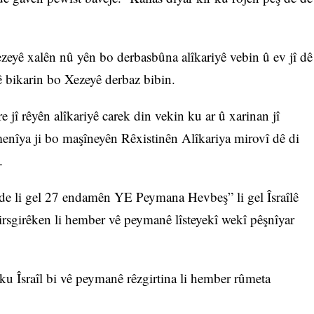
ezeyê xalên nû yên bo derbasbûna alîkariyê vebin û ev jî dê
yê bikarin bo Xezeyê derbaz bibin.
e jî rêyên alîkariyê carek din vekin ku ar û xarinan jî
menîya ji bo maşîneyên Rêxistinên Alîkariya mirovî dê di
.
 de li gel 27 endamên YE Peymana Hevbeş” li gel Îsraîlê
pirsgirêken li hember vê peymanê lîsteyekî wekî pêşnîyar
u Îsraîl bi vê peymanê rêzgirtina li hember rûmeta