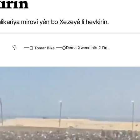
irin
lîkariya mirovî yên bo Xezeyê li hevkirin.
Dema Xwendinê: 2 Dq.