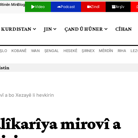
Dîtinên Min
Blog
Video
Podcast
Zindî
Arşîv
KURDISTAN
JIN
ÇAND Û HÛNER
CÎHAN
ŞLO
KOBANÊ
WAN
ŞENGAL
HESEKÊ
ŞIRNEX
MÊRDÎN
RIHA
LEZ
istin
rovî a bo Xezayê li hevkirin
 alîkarîya mirovî a