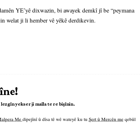
ndamên YE’yê dixwazin, bi awayek demkî jî be “peymana
hin welat ji li hember vê yêkê derdikevin.
îne!
ezgîn yekser ji maîla te re bişînin.
 Malpera Me
dipejînî û dîsa tê wê wateyê ku tu
Şert û Mercên me
qebûl