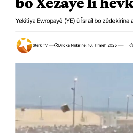
bo Xezayê li hevk
Yekitîya Ewropayê (YE) û Îsraîl bo zêdekirina a
Stêrk TV
Dîroka Nûkirinê: 10. Tîrmeh 2025