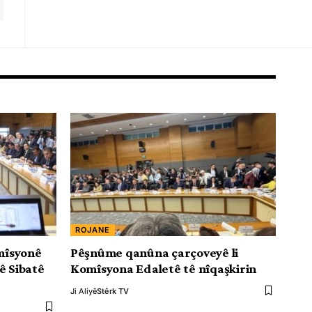
ROJANE
omîsyonê
Pêşnûme qanûna çarçoveyê li
ê Sibatê
Komîsyona Edaletê tê nîqaşkirin
Ji Aliyê
Stêrk TV