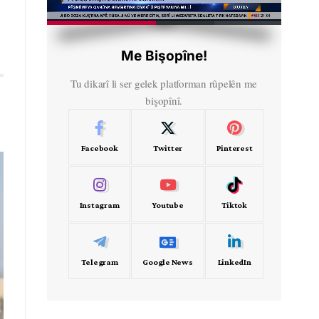
HD
00:34
Me Bişopîne!
Tu dikarî li ser gelek platforman rûpelên me
bişopînî.
Facebook
Twitter
Pinterest
Instagram
Youtube
Tiktok
Telegram
Google News
LinkedIn