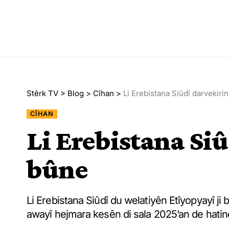
Stêrk TV
>
Blog
>
Cîhan
>
Li Erebistana Siûdî darvekiri
CÎHAN
Li Erebistana Si
bûne
Li Erebistana Siûdî du welatiyên Etîyopyayî ji b
awayî hejmara kesên di sala 2025’an de hatine 