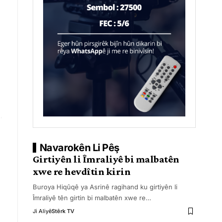
Navarokên Li Pêş
Girtiyên li Îmraliyê bi malbatên
xwe re hevdîtin kirin
Buroya Hiqûqê ya Asrinê ragihand ku girtiyên li
Îmraliyê tên girtin bi malbatên xwe re
…
Ji Aliyê
Stêrk TV