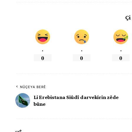
Çi
.
.
.
0
0
0
NÛÇEYA BERÊ
Li Erebistana Siûdî darvekirin zêde
bûne