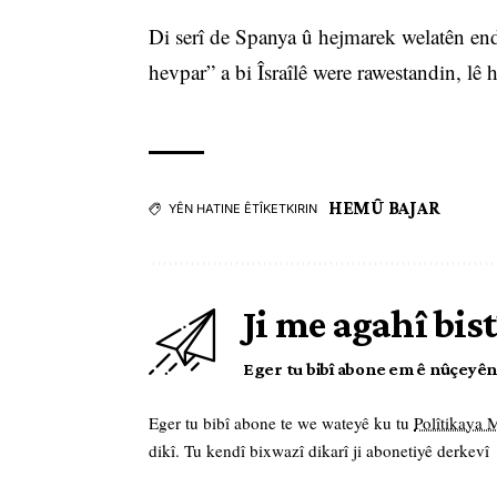
Di serî de Spanya û hejmarek welatên e
hevpar” a bi Îsraîlê were rawestandin, lê 
HEMÛ BAJAR
YÊN HATINE ÊTÎKETKIRIN
Ji me agahî bist
Eger tu bibî abone em ê nûçeyên l
Eger tu bibî abone te we wateyê ku tu
Polîtikaya
dikî. Tu kendî bixwazî dikarî ji abonetiyê derkevî