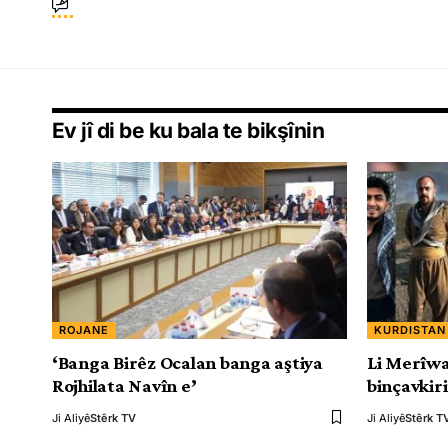
Ev jî di be ku bala te bikşînin
ROJANE
KURDISTAN
‘Banga Birêz Ocalan banga aştiya
Li Merîwa
Rojhilata Navîn e’
binçavkir
Ji Aliyê
Stêrk TV
Ji Aliyê
Stêrk T