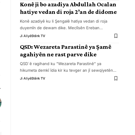
Konê ji bo azadiya Abdullah Ocalan
hatiye vedan di roja 2’an de didome
Konê azadiyê ku li Şengalê hatiya vedan di roja
duyemîn de dewam dike. Meclîsên Ereban
…
Ji Aliyê
Stêrk TV
QSD: Wezareta Parastinê ya Şamê
agahiyên ne rast parve dike
QSDˊê ragihand ku "Wezareta Parastinê" ya
hikumeta demkî îdia kir ku tevger an jî sewqiyetên
…
Ji Aliyê
Stêrk TV