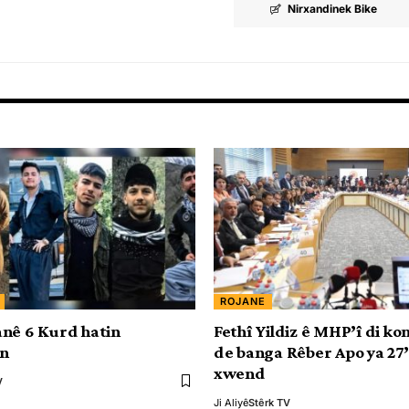
Nirxandinek Bike
ROJANE
nê 6 Kurd hatin
Fethî Yildiz ê MHP’î di k
in
de banga Rêber Apo ya 27’
xwend
V
Ji Aliyê
Stêrk TV