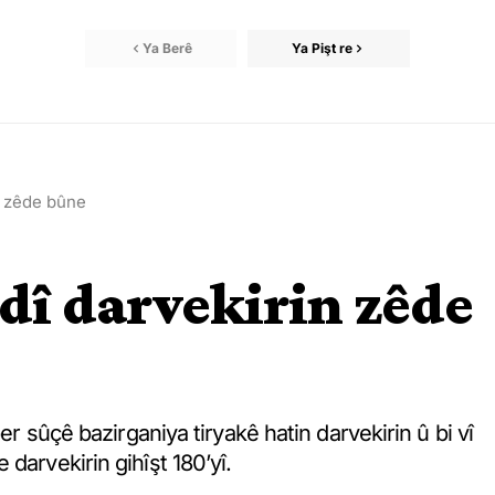
Ya Berê
Ya Pişt re
n zêde bûne
ûdî darvekirin zêde
er sûçê bazirganiya tiryakê hatin darvekirin û bi vî
darvekirin gihîşt 180’yî.