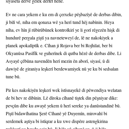
siyaseta derve gelek derfet hene.
Ev ne cara yekem e ku em di çerxeke pêşbazîyê de derbas dibin,
ji bilî vê, niha em qonaxa wê ya herî tund hêj nabînin. Heya
niha, ev hîn jî rûbirûbûnek kontrolkirî ye li gorî rêgezên hişk di
hundurê pergala giştî ya navneteweyî de, lê ne nakokiyek a
planek apokalîptîk e. Cîhan ji Rojava ber bi Rojhilat, ber bi
Okyanûsa Pasîfîk ve guherînek di qutba hêzê de derbas dibe. Li
Asyayê çêbûna navendên herî mezin ên aborî, siyasî, û di
dawiyê de giraniya leşkerî berdewamiyek nû ye ku bi sedsalan
tune bû.
Pir kes nakokiyên leşkerî wek îstîsnayekê di pêwendiya welatan
de bi hev re dibînin. Lê dîroka cîhanê tiştek din pêşniyar dike:
pevçûn dibe ku awayê yekem û herî sereke ya danûstandinê bû.
Piştî bidawîhatina Şerê Cîhanê yê Duyemîn, mirovahî bi
serdemek aştiya bi îstîqrar a ku xwe dispêre astengkirina
nukleerî ya hevdu aciz bû. Ji hêla vê cihanê ve, û ji hêla