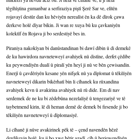
têgihîştina gumanbar a serfiraziya piştî Şerê Sar ve, elîtên
rojavayî destûr dan ku hêviyên nerealîst ên ka dê dîrok çawa
derkeve holê dîyar bikin. Ji wan re xuya bû ku çavkaniyên
kolektîf ên Rojava ji bo serdestiyê bes in.
Piraniya nakokîyan bi danûstandinan bi dawî dibin û di demekê
de ku hawirdora navneteweyî avahiyek nû distîne, derfet çêdibe
ku peywendiyên dualî û piralî yên heyî ji nû ve bên çewisandin.
Enerjî û çavdêriyên kesane yên nifşek nû ya dîplomat û têkiliyên
navneteweyî dikarin bikêrhatî bin li cîhanek ku rûxandina
avahiyek kevn û avakirina avahiyek nû rû dide. Em di nav
serdemek de ne ku bi zêdebûna nezelaliyê û tengezariyê ve tê
taybetmend kirin, lê di heman demê de demek bi firsende ji bo
têkiliyên navneteweyî û dîplomasiyê.
Li cîhanê ji nûve avakirinek pêk tê – çend navendên hêzê
derdikevin holê, ku ji bo xwe bêtir azadî, cîh û berjewendîyên