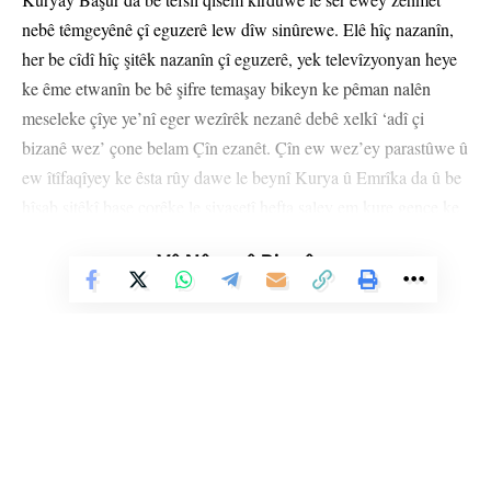
nebê têmgeyênê çî eguzerê lew dîw sinûrewe. Elê hîç nazanîn,
her be cîdî hîç şitêk nazanîn çî eguzerê, yek televîzyonyan heye
ke ême etwanîn be bê şifre temaşay bikeyn ke pêman nalên
meseleke çîye ye’nî eger wezîrêk nezanê debê xelkî ‘adî çi
bizanê wez’ çone belam Çîn ezanêt. Çîn ew wez’ey parastûwe û
ew îtîfaqîyey ke êsta rûy dawe le beynî Kurya û Emrîka da û be
hîsab şitêkî başe corêke le siyasetî hefta saley em kure gence ke
serokî wilatekeye, wate Kîm û bawkî û bapîrîşî. Be heman polîsî
Vê Nûçeyê Bixwîne
îş eken çon m’amele eken, çon pêwendîyekan têk eden û çakî
dekenewe, le heman kat da emane proksîyekin ke Çîn îşekeyan
legel deka, lanî kem le salî 1949 we. Eme qiseyeke ke ew
siyasyaney şitekanî ew nawçeye dezanin eylên min xom başî lê
nazanim. Emrîka dezanê be bê Çîn ew dostîye dirêjxayen nabê,
belam Emrîka eyewê kêşe bo Çîn durust bika lem bareyewe
ewîş ke hîç nebê Hîndistan razî nebê lew mesele belam ewende
îxraye, ofrî Çîn bo ewê le ayendeyekî zor zor nizîk da to debînî
Li Ser Şopa Heqîqetê