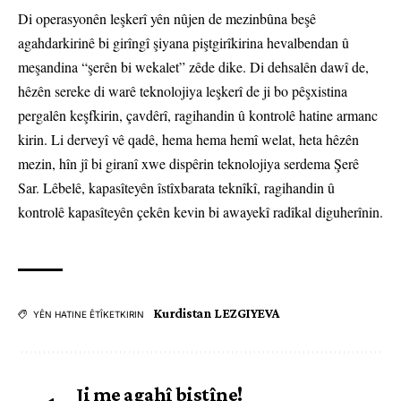
Di operasyonên leşkerî yên nûjen de mezinbûna beşê
agahdarkirinê bi girîngî şiyana piştgirîkirina hevalbendan û
meşandina “şerên bi wekalet” zêde dike. Di dehsalên dawî de,
hêzên sereke di warê teknolojiya leşkerî de ji bo pêşxistina
pergalên keşfkirin, çavdêrî, ragihandin û kontrolê hatine armanc
kirin. Li derveyî vê qadê, hema hema hemî welat, heta hêzên
mezin, hîn jî bi giranî xwe dispêrin teknolojiya serdema Şerê
Sar. Lêbelê, kapasîteyên îstîxbarata teknîkî, ragihandin û
kontrolê kapasîteyên çekên kevin bi awayekî radîkal diguherînin.
Kurdistan LEZGIYEVA
YÊN HATINE ÊTÎKETKIRIN
Ji me agahî bistîne!