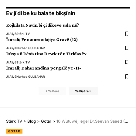
Ev jî di be ku bala te bikşînin
Rojhilata Navîn bi çi dikeve sala nû?
Ji Aliyê
Stêrk TV
Îmralî; Fenomenolojiya Gravê (12)
Ji Aliyê
Nurhaq GULBAHAR
Rûsya û Rêxistina Dewletên Tirkîaxêv
Ji Aliyê
Stêrk TV
Îmralî; Dahurandina pergalê ye -11-
Ji Aliyê
Nurhaq GULBAHAR
Ya Berê
Ya Pişt re
Stêrk TV
>
Blog
>
Gotar
>
10 Wutuwêj legel Dr.Seevan Saeed (263)
GOTAR