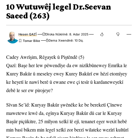
10 Wutuwêj legel Dr.Seevan
Saeed (263)
Hesen QAZÎ
Dîroka Nûkirinê: 8. Adar 2025
Dema Xwendinê: 10 Dq.
Cadey Awrîşim, Rêgayek û Piştêndê (5)
Qazî: Başe her lew pêwendîye da ew nizîkbûnewey Emrîka le
Kurey Bakûr û meseley ewey Kurey Bakûrî ew hêzî etomîyey
ke heyetî le nawî berê û ewane ewe çi tesîr û kardaneweyekî
debê le ser ew pirojeye?
Sîvan Se’îd: Kuryay Bakûr şwênêke ke be bereketî Çînewe
mawetewe lewê da, egînya Kuryay Bakûr dû car le Kuryay
Başûr piçûkitre, 25 mîlyon xelkî lê ejî, tenanet eger wexit hebê
min basî bikem min legel xelkî zor berzî wilateke wezîrî kultûrî
Kuryay Başûr da be tefsîl qisem kirdûwe le ser ewey zehmet