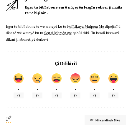
Eger tu bibî abone em ê nûçeyên lezgîn yekser ji maîla
te re bişînin.
Eger tu bibî abone te we wateyê ku tu
Polîtikaya Malpera Me
dipejînî û
dîsa tê wê wateyê ku tu
Şert û Mercên me
qebûl dikî. Tu kendî bixwazî
dikarî ji abonetiyê derkevî
Çi Difikirî?
.
.
.
.
.
.
0
0
0
0
0
0
Nirxandinek Bike