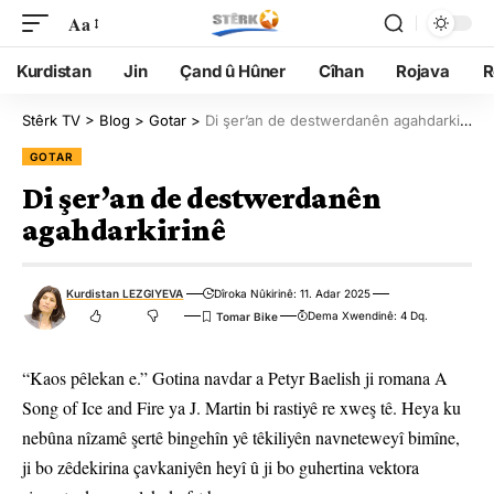
Aa
Kurdistan
Jin
Çand û Hûner
Cîhan
Rojava
R
Stêrk TV
>
Blog
>
Gotar
>
Di şer’an de destwerdanên agahdarkirinê
GOTAR
Di şer’an de destwerdanên
agahdarkirinê
Kurdistan LEZGIYEVA
Dîroka Nûkirinê: 11. Adar 2025
Dema Xwendinê: 4 Dq.
“Kaos pêlekan e.” Gotina navdar a Petyr Baelish ji romana A
Song of Ice and Fire ya J. Martin bi rastiyê re xweş tê. Heya ku
nebûna nîzamê şertê bingehîn yê têkiliyên navneteweyî bimîne,
ji bo zêdekirina çavkaniyên heyî û ji bo guhertina vektora