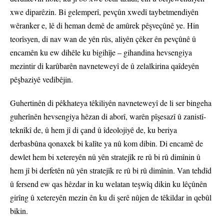
xwe diparêzin. Bi gelemperî, pevçûn xwedî taybetmendiyên
wêranker e, lê di heman demê de amûrek pêşveçûnê ye. Hin
teorîsyen, di nav wan de yên rûs, aliyên çêker ên pevçûnê û
encamên ku ew dihêle ku bigihîje – gihandina hevsengiya
mezintir di karûbarên navneteweyî de û zelalkirina qaîdeyên
pêşbaziyê vedibêjin.
Guhertinên di pêkhateya têkiliyên navneteweyî de li ser bingeha
guherînên hevsengiya hêzan di aborî, warên pîşesazî û zanistî-
teknîkî de, û hem jî di çand û îdeolojiyê de, ku beriya
derbasbûna qonaxek bi kalîte ya nû kom dibin. Di encamê de
dewlet hem bi xetereyên nû yên stratejîk re rû bi rû dimînin û
hem jî bi derfetên nû yên stratejîk re rû bi rû dimînin. Van tehdîd
û fersend ew qas hêzdar in ku welatan teşwîq dikin ku lêçûnên
girîng û xetereyên mezin ên ku di şerê nûjen de têkildar in qebûl
bikin.