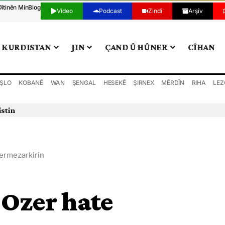
Dîtinên Min
Blog
Video
Podcast
Zindî
Arşîv
KURDISTAN
JIN
ÇAND Û HÛNER
CÎHAN
ŞLO
KOBANÊ
WAN
ŞENGAL
HESEKÊ
ŞIRNEX
MÊRDÎN
RIHA
LEZ
istin
ermezarkirin
 Ozer hate