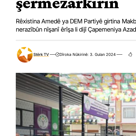
şermezarkirin
Rêxistina Amedê ya DEM Partiyê girtina Makbûl
nerazîbûn nîşanî êrîşa li dijî Çapemeniya Azad 
Stêrk TV
Dîroka Nûkirinê: 3. Gulan 2024