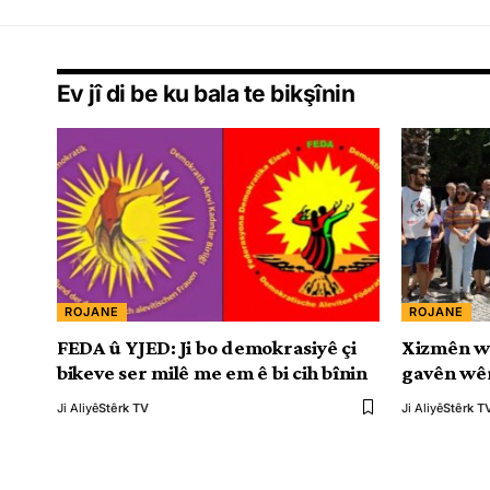
Ev jî di be ku bala te bikşînin
ROJANE
ROJANE
FEDA û YJED: Ji bo demokrasiyê çi
Xizmên w
bikeve ser milê me em ê bi cih bînin
gavên wêr
Ji Aliyê
Stêrk TV
Ji Aliyê
Stêrk T