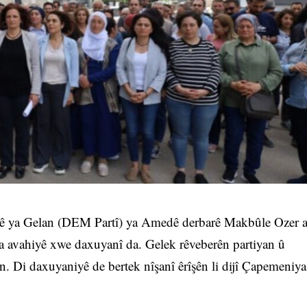
yê ya Gelan (DEM Partî) ya Amedê derbarê Makbûle Ozer 
şiya avahiyê xwe daxuyanî da. Gelek rêveberên partiyan û
n. Di daxuyaniyê de bertek nîşanî êrîşên li dijî Çapemeniya