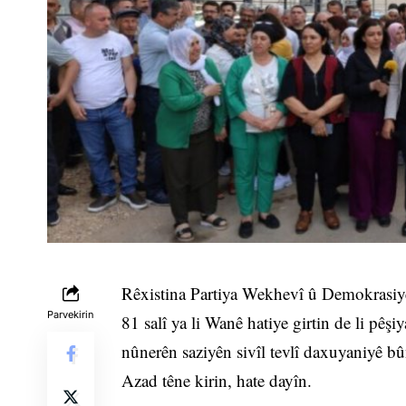
Rêxistina Partiya Wekhevî û Demokrasi
Parvekirin
81 salî ya li Wanê hatiye girtin de li pê
nûnerên saziyên sivîl tevlî daxuyaniyê bû
Azad têne kirin, hate dayîn.