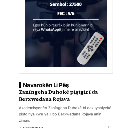
Navarokên Li Pêş
Zanîngeha Duhokê piştgirî da
Berxwedana Rojava
Akademîsyenên Zanîngeha Duhokê bi daxuyaniyekê
piştgiriya xwe ya ji bo Berxwedana Rojava anîn
ziman.