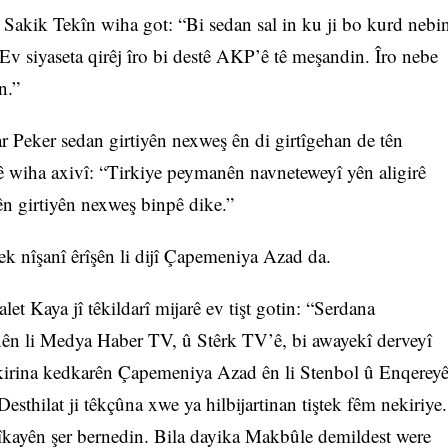
akik Tekîn wiha got: “Bi sedan sal in ku ji bo kurd nebi
 Ev siyaseta qirêj îro bi destê AKP’ê tê meşandin. Îro nebe
n.”
 Peker sedan girtiyên nexweş ên di girtîgehan de tên
zerê wiha axivî: “Tirkiye peymanên navneteweyî yên aligirê
yên girtiyên nexweş binpê dike.”
k nîşanî êrîşên li dijî Çapemeniya Azad da.
 Kaya jî têkildarî mijarê ev tişt gotin: “Serdana
ên li Medya Haber TV, û Stêrk TV’ê, bi awayekî derveyî
kirina kedkarên Çapemeniya Azad ên li Stenbol û Enqerey
esthilat ji têkçûna xwe ya hilbijartinan tiştek fêm nekiriye.
lîtîkayên şer bernedin. Bila dayika Makbûle demildest were