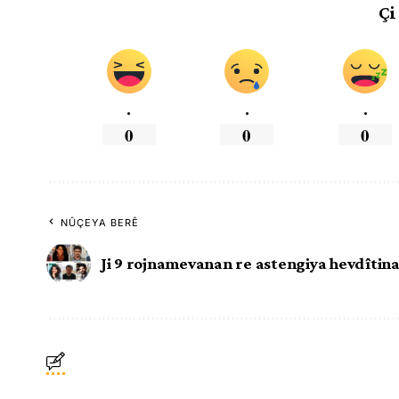
Çi
.
.
.
0
0
0
NÛÇEYA BERÊ
Ji 9 rojnamevanan re astengiya hevdîtin