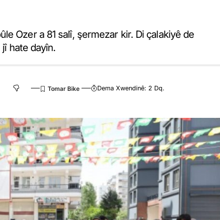
e Ozer a 81 salî, şermezar kir. Di çalakiyê de
jî hate dayîn.
Dema Xwendinê: 2 Dq.