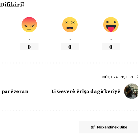
 Difikirî?
.
.
.
0
0
0
NÛÇEYA PIŞT RE
a parêzeran
Li Geverê êrîşa dagirkeriyê
Nirxandinek Bike