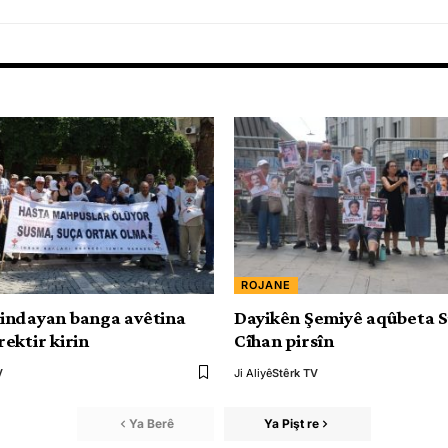
ROJANE
indayan banga avêtina
Dayikên Şemiyê aqûbeta 
ektir kirin
Cîhan pirsîn
V
Ji Aliyê
Stêrk TV
Ya Berê
Ya Pişt re