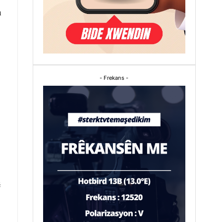
n
- Frekans -
ê