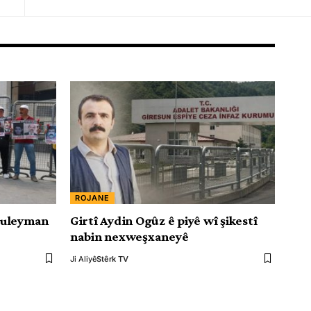
ROJANE
Suleyman
Girtî Aydin Ogûz ê piyê wî şikestî
nabin nexweşxaneyê
Ji Aliyê
Stêrk TV