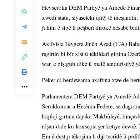
Hevseroka DEM Partiyê ya Amedê Pinar S
xwedî statu, siyasetekî qirêj tê meşandin.
jî hûn ê sibê li pêşberî dîrokê hesabê bidi
Aktîvîsta Tevgera Jinên Azad (TJA) Bahar
ragirtin bi bîr xist û têkildarî girtina O
wan e piştguh dike û mafê tenduristiyê 
Peker di berdewama axaftina xwe de berte
Parlamentera DEM Partiyê ya Amedê Adalet
Serokkomar a Herêma Federe, serdagirtin
hiqûqî girtina dayika Makbûleyê, binçav
nîşan dide ku konsepta şer ketiye dewrê. D
Em ê dest ji têkoşîna li dijî tecrîdê û po