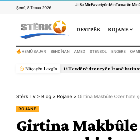
Ji Bo Min
Favoriyên Min
Tomarên Min
Şemî, 8 Tebax 2026
DESTPÊK
ROJANE
HEMÛ BAJAR
BEHDÎNAN
AMED
STENBOL
ENQERE
QAMI
Nûçeyên Lezgîn
Li Hewlêrê droneyên Îranê hatin x
Stêrk TV
>
Blog
>
Rojane
>
Girtina Makbûle Ozer hate ş
ROJANE
Girtina Makbûle