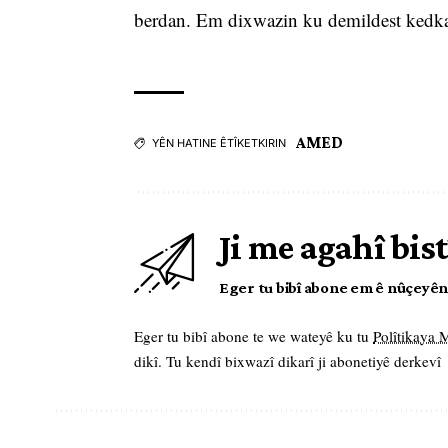
berdan. Em dixwazin ku demildest kedka
AMED
YÊN HATINE ÊTÎKETKIRIN
Ji me agahî bist
Eger tu bibî abone em ê nûçeyên l
Eger tu bibî abone te we wateyê ku tu
Polîtikaya
dikî. Tu kendî bixwazî dikarî ji abonetiyê derkevî