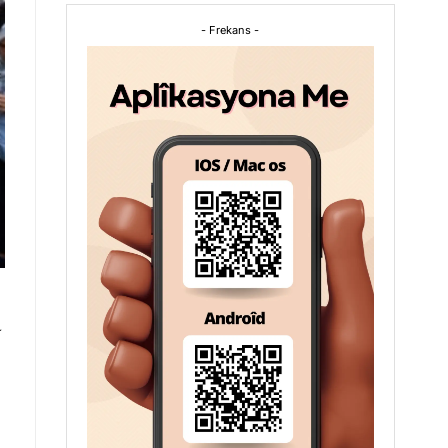
- Frekans -
a