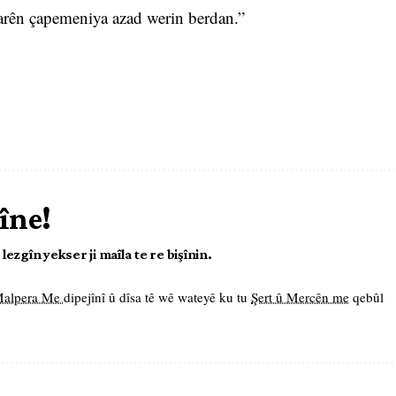
rên çapemeniya azad werin berdan.”
îne!
ezgîn yekser ji maîla te re bişînin.
 Malpera Me
dipejînî û dîsa tê wê wateyê ku tu
Şert û Mercên me
qebûl