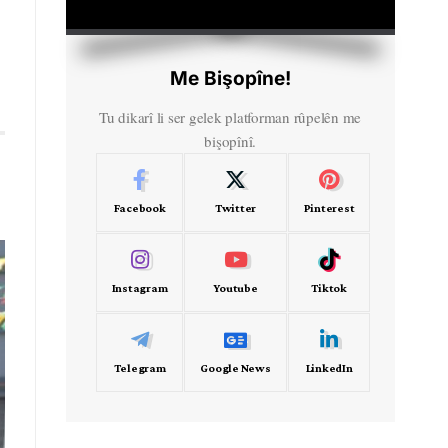
HD
00:00
Me Bişopîne!
Tu dikarî li ser gelek platforman rûpelên me
bişopînî.
Facebook
Twitter
Pinterest
Instagram
Youtube
Tiktok
Telegram
Google News
LinkedIn