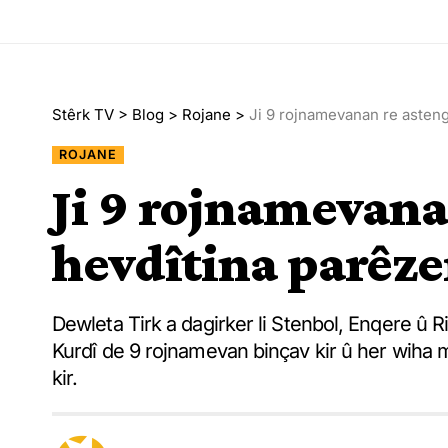
Stêrk TV
>
Blog
>
Rojane
>
Ji 9 rojnamevanan re asteng
ROJANE
Ji 9 rojnamevana
hevdîtina parêz
Dewleta Tirk a dagirker li Stenbol, Enqere û R
Kurdî de 9 rojnamevan binçav kir û her wiha 
kir.