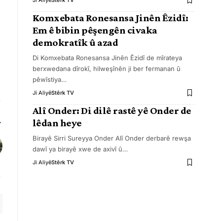
Ji Aliyê
Stêrk TV
Komxebata Ronesansa Jinên Êzidî:
Em ê bibin pêşengên civaka
demokratîk û azad
Di Komxebata Ronesansa Jinên Êzidî de mîrateya
berxwedana dîrokî, hilweşînên ji ber fermanan û
pêwîstiya
…
Ji Aliyê
Stêrk TV
Alî Onder: Di dilê rastê yê Onder de
lêdan heye
Birayê Sirri Sureyya Onder Alî Onder derbarê rewşa
dawî ya birayê xwe de axivî û
…
Ji Aliyê
Stêrk TV