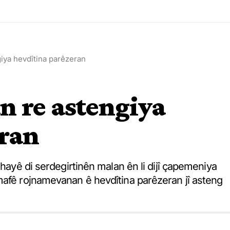
iya hevdîtina parêzeran
n re astengiya
eran
ihayê di serdegirtinên malan ên li dijî çapemeniya
mafê rojnamevanan ê hevdîtina parêzeran jî asteng